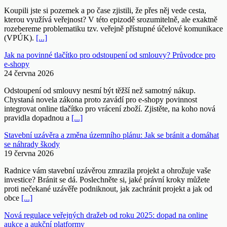
Koupili jste si pozemek a po čase zjistili, že přes něj vede cesta,
kterou využívá veřejnost? V této epizodě srozumitelně, ale exaktně
rozebereme problematiku tzv. veřejně přístupné účelové komunikace
(VPÚK).
[...]
Jak na povinné tlačítko pro odstoupení od smlouvy? Průvodce pro
e-shopy
24 června 2026
Odstoupení od smlouvy nesmí být těžší než samotný nákup.
Chystaná novela zákona proto zavádí pro e-shopy povinnost
integrovat online tlačítko pro vrácení zboží. Zjistěte, na koho nová
pravidla dopadnou a
[...]
Stavební uzávěra a změna územního plánu: Jak se bránit a domáhat
se náhrady škody
19 června 2026
Radnice vám stavební uzávěrou zmrazila projekt a ohrožuje vaše
investice? Bránit se dá. Poslechněte si, jaké právní kroky můžete
proti nečekané uzávěře podniknout, jak zachránit projekt a jak od
obce
[...]
Nová regulace veřejných dražeb od roku 2025: dopad na online
aukce a aukční platformy