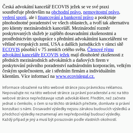
Česká advokátní kancelář ECOVIS ježek se ve své praxi
soustřeďuje především na
obchodní právo
,
nemovitostní právo
,
vedení sporů
, ale i
financování a bankovní právo
a poskytuje
plnohodnotné poradenství ve všech oblastech, a tvoří tak alternativu
pro klienty mezinárodních kanceláří. Mezinárodní rozměr
poskytovaných služeb je zajištěn dosavadními zkušenostmi a
prostřednictvím spolupráce s předními advokátními kancelářemi ve
většině evropských zemí, USA a dalších jurisdikcích v rámci sítě
ECOVIS
působící v 75 zemích celého světa.
Členové týmu
advokátní kanceláře ECOVIS ježek
mají dlouholeté zkušenosti z
předních mezinárodních advokátních a daňových firem v
poskytování právního poradenství nadnárodním korporacím, velkým
českým společnostem, ale i středním firmám a individuálním
klientům. Více informací na
www.ecovislegal.cz.
Informace obsažené na této webové stránce jsou právnickou reklamou.
Nepovažujte nic na této webové stránce za právní poradenství a nic na této
webové stránce nepředstavuje vztah advokát-klient. Předtím, než začnete
jednat o čemkoliv, o čem si na těchto stránkách přečtete, domluvte si právní
konzultaci s námi. Dosavadní výsledky nejsou zárukou budoucích výsledků a
předchozí výsledky neznamenají ani nepředpovídají budoucí výsledky.
Každý případ je jiný a musí být posuzován podle vlastních okolností.