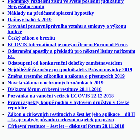
Podmínky rozdělení zisku ve světle poslední judikatury
Nejvyššího soudu
Náklady na předčasné splacení hypotéky
Daňový balíček 2019
Srovnání pracovněprávního vztahu a smlouvy o výkonu
funkce
Český zákon o brexitu
ECOVIS International je novým členem Forum of Firms
Odstranění apostily a překladů pro některé listiny nařízením
EU
Odstoupení od konkurenční doložky zaměstnavatelem
Nejdůležitější změny pro podnikatele. Právní novinky 2019
Změna trestního zákoníku a zákona o přestupcích 2019
Novela zákona o ochranných známkách 2019
Diskuzní fórum církevní restituce 28.11.2018
Pozvánka na vánoční večírek ECOVIS 22.12.2018
Právní aspekty koupě podílu v bytovém družstvu v České
republice
Zákon o církevních restitucích a šest let jeho aplikace – díl II
– kraje nabyly původní církevní majetek po právu
Církevní restituce – šest let – diskusní fórum 28.11.2018