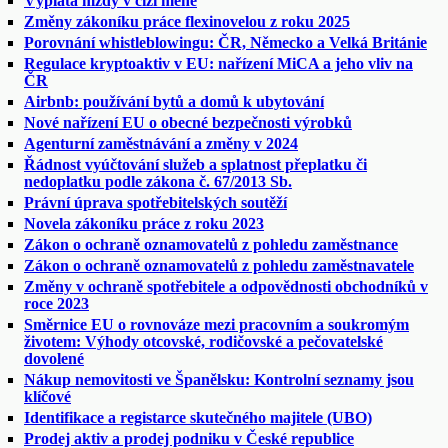
Výplata mzdy v cizí měně
Změny zákoníku práce flexinovelou z roku 2025
Porovnání whistleblowingu: ČR, Německo a Velká Británie
Regulace kryptoaktiv v EU: nařízení MiCA a jeho vliv na
ČR
Airbnb: používání bytů a domů k ubytování
Nové nařízení EU o obecné bezpečnosti výrobků
Agenturní zaměstnávání a změny v 2024
Řádnost vyúčtování služeb a splatnost přeplatku či
nedoplatku podle zákona č. 67/2013 Sb.
Právní úprava spotřebitelských soutěží
Novela zákoníku práce z roku 2023
Zákon o ochraně oznamovatelů z pohledu zaměstnance
Zákon o ochraně oznamovatelů z pohledu zaměstnavatele
Změny v ochraně spotřebitele a odpovědnosti obchodníků v
roce 2023
Směrnice EU o rovnováze mezi pracovním a soukromým
životem: Výhody otcovské, rodičovské a pečovatelské
dovolené
Nákup nemovitosti ve Španělsku: Kontrolní seznamy jsou
klíčové
Identifikace a registarce skutečného majitele (UBO)
Prodej aktiv a prodej podniku v České republice