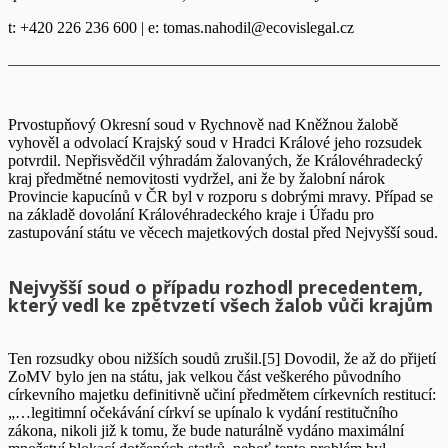
t: +420 226 236 600 | e:
tomas.nahodil@ecovislegal.cz
Prvostupňový Okresní soud v Rychnově nad Kněžnou žalobě
vyhověl a odvolací Krajský soud v Hradci Králové jeho rozsudek
potvrdil. Nepřisvědčil výhradám žalovaných, že Královéhradecký
kraj předmětné nemovitosti vydržel, ani že by žalobní nárok
Provincie kapucínů v ČR byl v rozporu s dobrými mravy. Případ se
na základě dovolání Královéhradeckého kraje i Úřadu pro
zastupování státu ve věcech majetkových dostal před Nejvyšší soud.
Nejvyšší soud o případu rozhodl precedentem,
který vedl ke zpětvzetí všech žalob vůči krajům
Ten rozsudky obou nižších soudů zrušil.[5] Dovodil, že až do přijetí
ZoMV bylo jen na státu, jak velkou část veškerého původního
církevního majetku definitivně učiní předmětem církevních restitucí:
„…legitimní očekávání církví se upínalo k vydání restitučního
zákona, nikoli již k tomu, že bude naturálně vydáno maximální