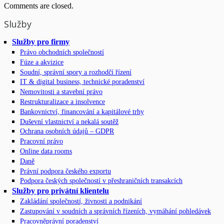
Comments are closed.
Služby
Služby pro firmy
Právo obchodních společností
Fúze a akvizice
Soudní, správní spory a rozhodčí řízení
IT & digital business, technické poradenství
Nemovitosti a stavební právo
Restrukturalizace a insolvence
Bankovnictví, financování a kapitálové trhy
Duševní vlastnictví a nekalá soutěž
Ochrana osobních údajů – GDPR
Pracovní právo
Online data rooms
Daně
Právní podpora českého exportu
Podpora českých společností v přeshraničních transakcích
Služby pro privátní klientelu
Zakládání společností, živnosti a podnikání
Zastupování v soudních a správních řízeních, vymáhání pohledávek
Pracovněprávní poradenství