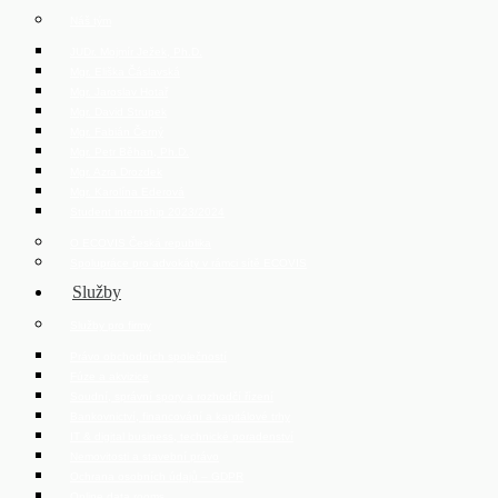
Náš tým
JUDr. Mojmír Ježek, Ph.D.
Mgr. Eliška Čáslavská
Mgr. Jaroslav Hotař
Mgr. David Strupek
Mgr. Fabián Černý
Mgr. Petr Běhan, Ph.D.
Mgr. Azra Drozdek
Mgr. Karolína Ederová
Student internship 2023/2024
O ECOVIS Česká republika
Spolupráce pro advokáty v rámci sítě ECOVIS
Služby
Služby pro firmy
Právo obchodních společností
Fúze a akvizice
Soudní, správní spory a rozhodčí řízení
Bankovnictví, financování a kapitálové trhy
IT & digital business, technické poradenství
Nemovitosti a stavební právo
Ochrana osobních údajů – GDPR
Online data rooms