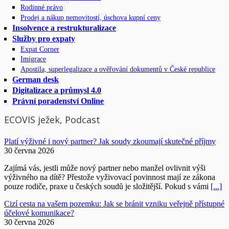
Rodinné právo
Prodej a nákup nemovitostí, úschova kupní ceny
Insolvence a restrukturalizace
Služby pro expaty
Expat Corner
Imigrace
Apostila, superlegalizace a ověřování dokumentů v České republice
German desk
Digitalizace a průmysl 4.0
Právní poradenství Online
ECOVIS ježek, Podcast
Platí výživné i nový partner? Jak soudy zkoumají skutečné příjmy
30 června 2026
Zajímá vás, jestli může nový partner nebo manžel ovlivnit výši
výživného na dítě? Přestože vyživovací povinnost mají ze zákona
pouze rodiče, praxe u českých soudů je složitější. Pokud s vámi
[...]
Cizí cesta na vašem pozemku: Jak se bránit vzniku veřejně přístupné
účelové komunikace?
30 června 2026