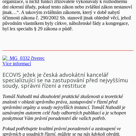
organizace, u nichž funkci zřizovatele vykonávaly k rozhodnému
dni okresní úřady, pokud tento zákon nebo zvláštní zákon nestanoví
jinak…“. A takovým zvláštním zákonem, který v době nabytí
účinnosti zákona č. 290/2002 Sb. stanovil jinak ohledně věcí, jehož
původním vlastníkem byly církve, náboženské řády a kongregace,
byl lex specialis § 29 zákona o půdě.
Více informací
ECOVIS ježek je česká advokátní kancelář
specializující se na zastupování před nejvyššímu
soudy, správní řízení a restituce
Tomáš Nahodil má dlouholeté praktické zkušenosti a teoretické
znalosti v oblasti správního práva, zastupování v řízení před
správními orgány a soudy nejvyšších instancí. Tomáš Nahodil je
uznávaným autorem celé řady odborných publikací a je schopen
poskytnout Vám právní poradenství dle vašich potřeb.
Pokud potřebujete kvalitní právní poradenství a zastoupení ve
správních a soudních řízení, můžete se na nás kdykoli obrátit.