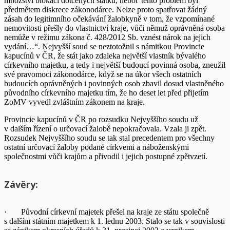
množství blokací dotčených statků, neboť tento problém byl
předmětem diskrece zákonodárce. Nelze proto spatřovat žádný
zásah do legitimního očekávání žalobkyně v tom, že vzpomínané
nemovitosti přešly do vlastnictví kraje, vůči němuž oprávněná osoba
nemůže v režimu zákona č. 428/2012 Sb. vznést nárok na jejich
vydání…“. Nejvyšší soud se neztotožnil s námitkou Provincie
kapucínů v ČR, že stát jako zdaleka největší vlastník bývalého
církevního majetku, a tedy i největší budoucí povinná osoba, zneužil
své pravomoci zákonodárce, když se na úkor všech ostatních
budoucích oprávněných i povinných osob zbavil dosud vlastněného
původního církevního majetku tím, že ho deset let před přijetím
ZoMV vyvedl zvláštním zákonem na kraje.
Provincie kapucínů v ČR po rozsudku Nejvyššího soudu už
v dalším řízení o určovací žalobě nepokračovala. Vzala ji zpět.
Rozsudek Nejvyššího soudu se tak stal precedentem pro všechny
ostatní určovací žaloby podané církvemi a náboženskými
společnostmi vůči krajům a přivodil i jejich postupné zpětvzetí.
Závěry:
· Původní církevní majetek přešel na kraje ze státu společně
s dalším státním majetkem k 1. lednu 2003. Stalo se tak v souvislosti