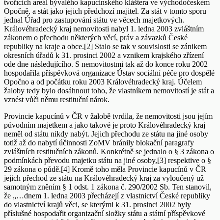
tvořících areál bývalého kapucínského kláštera ve východočeském
Opočně, a stát jako jejich předchozí majitel. Za stát v tomto sporu
jednal Úřad pro zastupování státu ve věcech majetkových.
Královéhradecký kraj nemovitosti nabyl 1. ledna 2003 zvláštním
zákonem o přechodu některých věcí, práv a závazků České
republiky na kraje a obce.[2] Stalo se tak v souvislosti se zánikem
okresních úřadů k 31. prosinci 2002 a vznikem krajského zřízení
ode dne následujícího. S nemovitostmi tak až do konce roku 2002
hospodařila příspěvková organizace Ústav sociální péče pro dospělé
Opočno a od počátku roku 2003 Královéhradecký kraj. Účelem
žaloby tedy bylo dosáhnout toho, že vlastníkem nemovitostí je stát a
vznést vůči němu restituční nárok.
Provincie kapucínů v ČR v žalobě tvrdila, že nemovitosti jsou jejím
původním majetkem a jako takové je proto Královéhradecký kraj
neměl od státu nikdy nabýt. Jejich přechodu ze státu na jiné osoby
totiž až do nabytí účinnosti ZoMV bránily blokační paragrafy
zvláštních restitučních zákonů. Konkrétně se jednalo o § 3 zákona o
podmínkách převodu majetku státu na jiné osoby,[3] respektive o §
29 zákona o půdě.[4] Kromě toho měla Provincie kapucínů v ČR
jejich přechod ze státu na Královéhradecký kraj za vyloučený už
samotným zněním § 1 odst. 1 zákona č. 290/2002 Sb. Ten stanovil,
že „…dnem 1. ledna 2003 přecházejí z vlastnictví České republiky
do vlastnictví krajů věci, se kterými k 31. prosinci 2002 byly
příslušné hospodařit organizační složky státu a státní příspěvkové