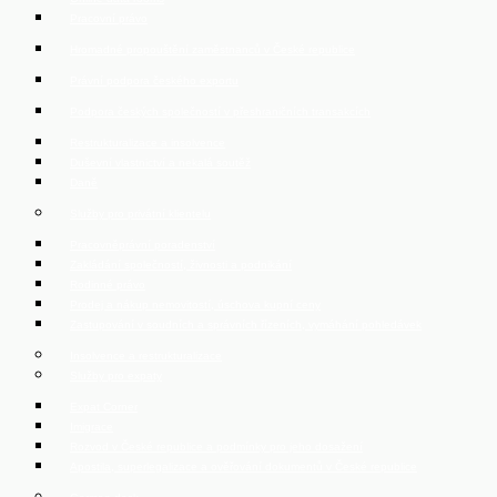
Pracovní právo
Hromadné propouštění zaměstnanců v České republice
Právní podpora českého exportu
Podpora českých společností v přeshraničních transakcích
Restrukturalizace a insolvence
Duševní vlastnictví a nekalá soutěž
Daně
Služby pro privátní klientelu
Pracovněprávní poradenství
Zakládání společností, živnosti a podnikání
Rodinné právo
Prodej a nákup nemovitostí, úschova kupní ceny
Zastupování v soudních a správních řízeních, vymáhání pohledávek
Insolvence a restrukturalizace
Služby pro expaty
Expat Corner
Imigrace
Rozvod v České republice a podmínky pro jeho dosažení
Apostila, superlegalizace a ověřování dokumentů v České republice