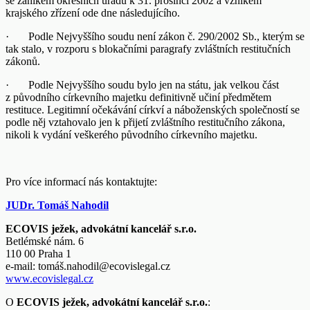
se zánikem okresních úřadů k 31. prosinci 2002 a vznikem
krajského zřízení ode dne následujícího.
· Podle Nejvyššího soudu není zákon č. 290/2002 Sb., kterým se
tak stalo, v rozporu s blokačními paragrafy zvláštních restitučních
zákonů.
· Podle Nejvyššího soudu bylo jen na státu, jak velkou část
z původního církevního majetku definitivně učiní předmětem
restituce. Legitimní očekávání církví a náboženských společností se
podle něj vztahovalo jen k přijetí zvláštního restitučního zákona,
nikoli k vydání veškerého původního církevního majetku.
Pro více informací nás kontaktujte:
JUDr. Tomáš Nahodil
ECOVIS ježek, advokátní kancelář s.r.o.
Betlémské nám. 6
110 00 Praha 1
e-mail:
tomáš.nahodil@ecovislegal.cz
www.ecovislegal.cz
O
ECOVIS ježek, advokátní kancelář s.r.o.
: