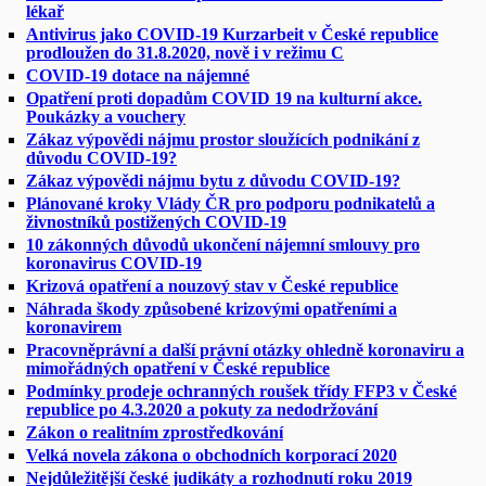
lékař
Antivirus jako COVID-19 Kurzarbeit v České republice
prodloužen do 31.8.2020, nově i v režimu C
COVID-19 dotace na nájemné
Opatření proti dopadům COVID 19 na kulturní akce.
Poukázky a vouchery
Zákaz výpovědi nájmu prostor sloužících podnikání z
důvodu COVID-19?
Zákaz výpovědi nájmu bytu z důvodu COVID-19?
Plánované kroky Vlády ČR pro podporu podnikatelů a
živnostníků postižených COVID-19
10 zákonných důvodů ukončení nájemní smlouvy pro
koronavirus COVID-19
Krizová opatření a nouzový stav v České republice
Náhrada škody způsobené krizovými opatřeními a
koronavirem
Pracovněprávní a další právní otázky ohledně koronaviru a
mimořádných opatření v České republice
Podmínky prodeje ochranných roušek třídy FFP3 v České
republice po 4.3.2020 a pokuty za nedodržování
Zákon o realitním zprostředkování
Velká novela zákona o obchodních korporací 2020
Nejdůležitější české judikáty a rozhodnutí roku 2019