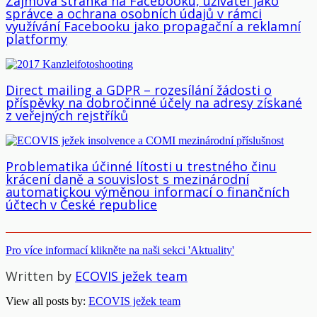
Zájmová stránka na Facebooku, uživatel jako
správce a ochrana osobních údajů v rámci
využívání Facebooku jako propagační a reklamní
platformy
Direct mailing a GDPR – rozesílání žádosti o
příspěvky na dobročinné účely na adresy získané
z veřejných rejstříků
Problematika účinné lítosti u trestného činu
krácení daně a souvislost s mezinárodní
automatickou výměnou informací o finančních
účtech v České republice
Pro více informací klikněte na naši sekci 'Aktuality'
Written by
ECOVIS ježek team
View all posts by:
ECOVIS ježek team