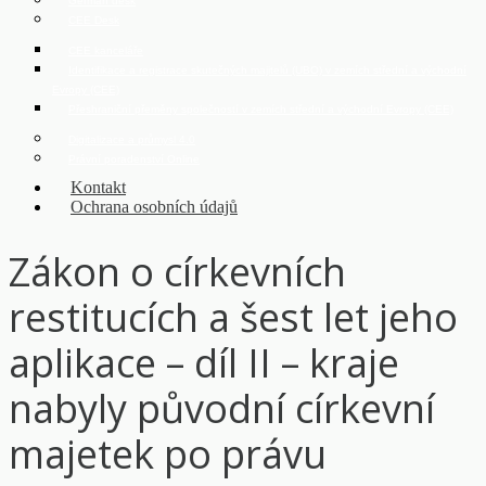
German desk
CEE Desk
CEE kanceláře
Identifikace a registrace skutečných majitelů (UBO) v zemích střední a východní
Evropy (CEE)
Přeshraniční přeměny společností v zemích střední a východní Evropy (CEE)
Digitalizace a průmysl 4.0
Právní poradenství Online
Kontakt
Ochrana osobních údajů
Zákon o církevních
restitucích a šest let jeho
aplikace – díl II – kraje
nabyly původní církevní
majetek po právu