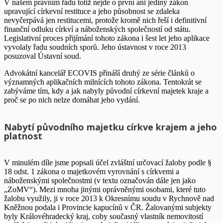
V našem právním řádu totiž nejde o první ani jediný zákon
upravující církevní restituce a jeho působnost se zdaleka
nevyčerpává jen restitucemi, protože kromě nich řeší i definitivní
finanční odluku církví a náboženských společností od státu.
Legislativní proces přijímání tohoto zákona i šest let jeho aplikace
vyvolaly řadu soudních sporů. Jeho ústavnost v roce 2013
posuzoval Ústavní soud.
Advokátní kancelář ECOVIS přináší druhý ze série článků o
významných aplikačních milnících tohoto zákona. Tentokrát se
zabýváme tím, kdy a jak nabyly původní církevní majetek kraje a
proč se po nich nelze domáhat jeho vydání.
Nabytí původního majetku církve krajem a jeho
platnost
V minulém díle jsme popsali účel zvláštní určovací žaloby podle §
18 odst. 1 zákona o majetkovém vyrovnání s církvemi a
náboženskými společnostmi (v textu označován dále jen jako
„ZoMV“). Mezi mnoha jinými oprávněnými osobami, které tuto
žalobu využily, ji v roce 2013 k Okresnímu soudu v Rychnově nad
Kněžnou podala i Provincie kapucínů v ČR. Žalovanými subjekty
byly Královéhradecký kraj, coby současný vlastník nemovitostí