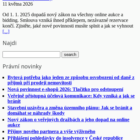
11 května 2026
Od 1. 1. 2025 dopadá nový zákon na všechny online aukce a
bidding. Smlouva vzniká ihned příklepem, nezávazné rezervace
končí. Zjistěte, jaké nové povinnosti musíte splnit a jak se vyhnout
[...]
Najdi
Právní novinky
Bytová potřeba jako jeden ze způsobu osvobození od daně z
příjmů při prodeji nemovitosti
Nová povinnost e-shopů 2026: Tlačítko pro odstoupení
Veřejně přístupná účelová komunikace: Kdy vzniká a jak se
bránit
Stavební uzávěra a změna územního plánu: Jak se bránit a
domáhat se náhrady škody
Nový zákon o veřejných dražbách a jeho dopad na online
aukce
Příjmy nového partnera a výše výživného
Přihlášení pohledávky do insolvence v České republice