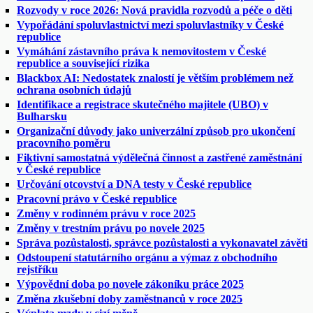
Rozvody v roce 2026: Nová pravidla rozvodů a péče o děti
Vypořádání spoluvlastnictví mezi spoluvlastníky v České
republice
Vymáhání zástavního práva k nemovitostem v České
republice a související rizika
Blackbox AI: Nedostatek znalostí je větším problémem než
ochrana osobních údajů
Identifikace a registrace skutečného majitele (UBO) v
Bulharsku
Organizační důvody jako univerzální způsob pro ukončení
pracovního poměru
Fiktivní samostatná výdělečná činnost a zastřené zaměstnání
v České republice
Určování otcovství a DNA testy v České republice
Pracovní právo v České republice
Změny v rodinném právu v roce 2025
Změny v trestním právu po novele 2025
Správa pozůstalosti, správce pozůstalosti a vykonavatel závěti
Odstoupení statutárního orgánu a výmaz z obchodního
rejstříku
Výpovědní doba po novele zákoníku práce 2025
Změna zkušební doby zaměstnanců v roce 2025