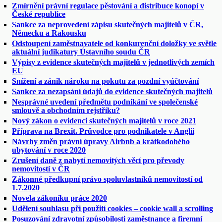
Zmírnění právní regulace pěstování a distribuce konopí v
České republice
Sankce za neprovedení zápisu skutečných majitelů v ČR,
Německu a Rakousku
Odstoupení zaměstnavatele od konkurenční doložky ve světle
aktuální judikatury Ústavního soudu ČR
Výpisy z evidence skutečných majitelů v jednotlivých zemích
EU
Snížení a zánik nároku na pokutu za pozdní vyúčtování
Sankce za nezapsání údajů do evidence skutečných majitelů
Nesprávné uvedení předmětu podnikání ve společenské
smlouvě a obchodním rejstříku?
Nový zákon o evidenci skutečných majitelů v roce 2021
Příprava na Brexit. Průvodce pro podnikatele v Anglii
Návrhy změn právní úpravy Airbnb a krátkodobého
ubytování v roce 2020
Zrušení daně z nabytí nemovitých věcí pro převody
nemovitostí v ČR
Zákonné předkupní právo spoluvlastníků nemovitostí od
1.7.2020
Novela zákoníku práce 2020
Udělení souhlasu při použití cookies – cookie wall a scrolling
Posuzování zdravotní způsobilosti zaměstnance a firemní