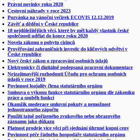
Právní novinky roku 2020
Cestovní náhrady v roce 2023
Pozvánka na vánoční večírek ECOVIS 12.12.2019
Závěť a dědění v České republice
10 nejdůležitějších věcí, které by měl každý vlastník české
společnosti udělat do konce roku 2020
Novela zákonu o pobytu cizinců
Prověřování zahraničních investic do klíčových odvětví v
České republice
Nový český zákon o zpracování osobních údajů
Elektronicky či digitálně podepsaná pracovní dokumentace
Nejzajímavější rozhodnutí Úřadu pro ochranu osobních
údajů v roce 2019
Povinnost loajality člena statutárního orgánu
Smlouva o výkonu funkce statutárního orgánu dle zákoníku
práce a souběh funkcí
Okamžik moderace smluvní pokuty a nemožnost
jednostranného zápočtu
Použití tajně pořízeného zvukového nebo obrazového
záznamu jako důkazu
Platnost prodeje více věcí při sjednání úhrnné kupní ceny
Povinnost péče řádného hospodáře statutárního orgánu