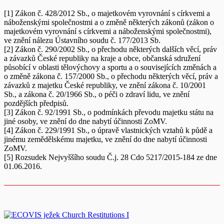
[1] Zákon č. 428/2012 Sb., o majetkovém vyrovnání s církvemi a
náboženskými společnostmi a o změně některých zákonů (zákon o
majetkovém vyrovnání s církvemi a náboženskými společnostmi),
ve znění nálezu Ústavního soudu č. 177/2013 Sb.
[2] Zákon č. 290/2002 Sb., o přechodu některých dalších věcí, práv
a závazků České republiky na kraje a obce, občanská sdružení
působící v oblasti tělovýchovy a sportu a o souvisejících změnách a
o změně zákona č. 157/2000 Sb., o přechodu některých věcí, práv a
závazků z majetku České republiky, ve znění zákona č. 10/2001
Sb., a zákona č. 20/1966 Sb., o péči o zdraví lidu, ve znění
pozdějších předpisů.
[3] Zákon č. 92/1991 Sb., o podmínkách převodu majetku státu na
jiné osoby, ve znění do dne nabytí účinnosti ZoMV.
[4] Zákon č. 229/1991 Sb., o úpravě vlastnických vztahů k půdě a
jinému zemědělskému majetku, ve znění do dne nabytí účinnosti
ZoMV.
[5] Rozsudek Nejvyššího soudu Č.j. 28 Cdo 5217/2015-184 ze dne
01.06.2016.