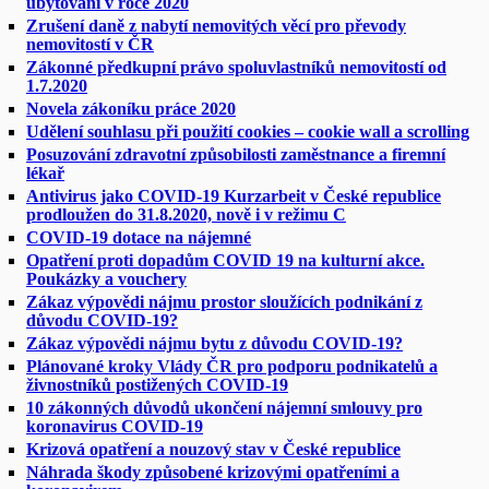
ubytování v roce 2020
Zrušení daně z nabytí nemovitých věcí pro převody
nemovitostí v ČR
Zákonné předkupní právo spoluvlastníků nemovitostí od
1.7.2020
Novela zákoníku práce 2020
Udělení souhlasu při použití cookies – cookie wall a scrolling
Posuzování zdravotní způsobilosti zaměstnance a firemní
lékař
Antivirus jako COVID-19 Kurzarbeit v České republice
prodloužen do 31.8.2020, nově i v režimu C
COVID-19 dotace na nájemné
Opatření proti dopadům COVID 19 na kulturní akce.
Poukázky a vouchery
Zákaz výpovědi nájmu prostor sloužících podnikání z
důvodu COVID-19?
Zákaz výpovědi nájmu bytu z důvodu COVID-19?
Plánované kroky Vlády ČR pro podporu podnikatelů a
živnostníků postižených COVID-19
10 zákonných důvodů ukončení nájemní smlouvy pro
koronavirus COVID-19
Krizová opatření a nouzový stav v České republice
Náhrada škody způsobené krizovými opatřeními a