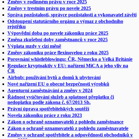
Změny v rodinném právu v roce 2025
Změny v trestním právu po novele 2025
Správa pozůstalosti, správce pozůstalosti a vykonavatel závěti
Odstoupení statutárního orgánu a výmaz z obchodního
rejstříku
Výpovědní doba po novele zákoníku práce 2025
Změna zkušební doby zaměstnanců v roce 2025
Výplata mzdy v cizí měně
Změny zákoníku práce flexinovelou z roku 2025
Porovnání whistleblowingu: ČR, Německo a Velká Británie
Regulace kryptoaktiv v EU: nařízení MiCA a jeho vliv na
ČR
Airbnb: používání bytů a domů k ubytování
Nové nařízení EU o obecné bezpečnosti výrobků
Agenturní zaměstnávání a změny v 2024
Řádnost vyúčtování služeb a splatnost přeplatku či
nedoplatku podle zákona č. 67/2013 Sb.
Právní úprava spotřebitelských soutěží
Novela zákoníku práce z roku 2023
Zákon o ochraně oznamovatelů z pohledu zaměstnance
Zákon o ochraně oznamovatelů z pohledu zaměstnavatele
Změny v ochraně spotřebitele a odpovědnosti obchodníků v