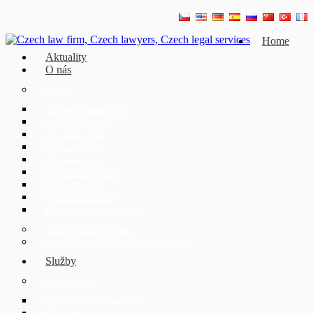
Home
Aktuality
O nás
Náš tým
JUDr. Mojmír Ježek, Ph.D.
Mgr. Eliška Čáslavská
Mgr. Jaroslav Hotař
Mgr. David Strupek
Mgr. Fabián Černý
Mgr. Petr Běhan, Ph.D.
Mgr. Azra Drozdek
Mgr. Karolína Ederová
Student internship 2023/2024
O ECOVIS Česká republika
Spolupráce pro advokáty v rámci sítě ECOVIS
Služby
Služby pro firmy
Právo obchodních společností