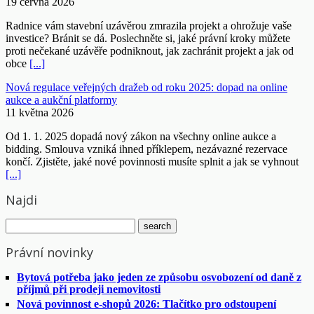
19 června 2026
Radnice vám stavební uzávěrou zmrazila projekt a ohrožuje vaše
investice? Bránit se dá. Poslechněte si, jaké právní kroky můžete
proti nečekané uzávěře podniknout, jak zachránit projekt a jak od
obce
[...]
Nová regulace veřejných dražeb od roku 2025: dopad na online
aukce a aukční platformy
11 května 2026
Od 1. 1. 2025 dopadá nový zákon na všechny online aukce a
bidding. Smlouva vzniká ihned příklepem, nezávazné rezervace
končí. Zjistěte, jaké nové povinnosti musíte splnit a jak se vyhnout
[...]
Najdi
Právní novinky
Bytová potřeba jako jeden ze způsobu osvobození od daně z
příjmů při prodeji nemovitosti
Nová povinnost e-shopů 2026: Tlačítko pro odstoupení