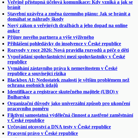
Veřejně přístupná účelová komunikace: Kdy vzniká a jak se
bránit
Stavební uzávěra a změna územního plánu: Jak se bránit a
domáhat se náhrady škody
Nový zákon o veřejných dražbách a jeho dopad na online
aukce
Příjmy nového partnera a výše výživného
Přihlášení pohledávky do insolvence v České republice
Rozvody v roce 2026: Nová pravidla rozvodů a péče o děti
Vypořádání spoluvlastnictví mezi spoluvlastníky v České
republice
Vymáhání zástavního práva k nemovitostem v České
republice a související rizika
Blackbox AI: Nedostatek znalostí je větším problémem než
ochrana osobních údajů
Identifikace a registrace skutečného majitele (UBO) v
Bulharsku
Organizační důvody jako univerzální způsob pro ukončení
pracovního poměru
Fiktivní samostatná výdělečná činnost a zastřené zaměstnání
v České republice
Určování otcovství a DNA testy v České republice
Pracovní právo v České republice