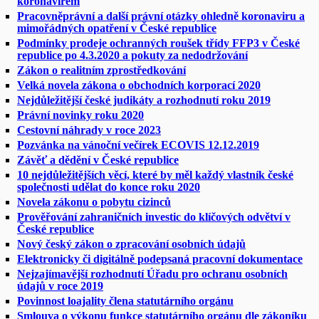
koronavirem
Pracovněprávní a další právní otázky ohledně koronaviru a
mimořádných opatření v České republice
Podmínky prodeje ochranných roušek třídy FFP3 v České
republice po 4.3.2020 a pokuty za nedodržování
Zákon o realitním zprostředkování
Velká novela zákona o obchodních korporací 2020
Nejdůležitější české judikáty a rozhodnutí roku 2019
Právní novinky roku 2020
Cestovní náhrady v roce 2023
Pozvánka na vánoční večírek ECOVIS 12.12.2019
Závěť a dědění v České republice
10 nejdůležitějších věcí, které by měl každý vlastník české
společnosti udělat do konce roku 2020
Novela zákonu o pobytu cizinců
Prověřování zahraničních investic do klíčových odvětví v
České republice
Nový český zákon o zpracování osobních údajů
Elektronicky či digitálně podepsaná pracovní dokumentace
Nejzajímavější rozhodnutí Úřadu pro ochranu osobních
údajů v roce 2019
Povinnost loajality člena statutárního orgánu
Smlouva o výkonu funkce statutárního orgánu dle zákoníku