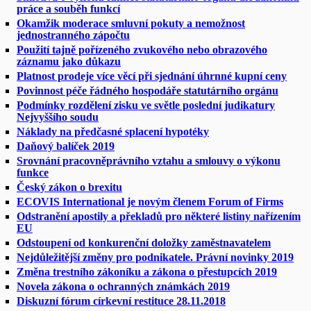
práce a souběh funkcí
Okamžik moderace smluvní pokuty a nemožnost
jednostranného zápočtu
Použití tajně pořízeného zvukového nebo obrazového
záznamu jako důkazu
Platnost prodeje více věcí při sjednání úhrnné kupní ceny
Povinnost péče řádného hospodáře statutárního orgánu
Podmínky rozdělení zisku ve světle poslední judikatury
Nejvyššího soudu
Náklady na předčasné splacení hypotéky
Daňový balíček 2019
Srovnání pracovněprávního vztahu a smlouvy o výkonu
funkce
Český zákon o brexitu
ECOVIS International je novým členem Forum of Firms
Odstranění apostily a překladů pro některé listiny nařízením
EU
Odstoupení od konkurenční doložky zaměstnavatelem
Nejdůležitější změny pro podnikatele. Právní novinky 2019
Změna trestního zákoníku a zákona o přestupcích 2019
Novela zákona o ochranných známkách 2019
Diskuzní fórum církevní restituce 28.11.2018