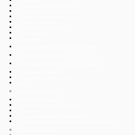
Fúze a akvizice
Soudní, správní spory a rozhodčí řízení
Bankovnictví, financování a kapitálové trhy
IT & digital business, technické poradenství
Nemovitosti a stavební právo
Ochrana osobních údajů – GDPR
Online data rooms
Pracovní právo
Hromadné propouštění zaměstnanců v České republice
Právní podpora českého exportu
Podpora českých společností v přeshraničních transakcích
Restrukturalizace a insolvence
Duševní vlastnictví a nekalá soutěž
Daně
Služby pro privátní klientelu
Pracovněprávní poradenství
Zakládání společností, živnosti a podnikání
Rodinné právo
Prodej a nákup nemovitostí, úschova kupní ceny
Zastupování v soudních a správních řízeních, vymáhání pohledávek
Insolvence a restrukturalizace