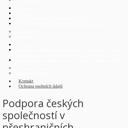
Služby pro expaty
Expat Corner
Imigrace
Rozvod v České republice a podmínky pro jeho dosažení
Apostila, superlegalizace a ověřování dokumentů v České republice
German desk
CEE Desk
CEE kanceláře
Identifikace a registrace skutečných majitelů (UBO) v zemích střední a východní
Evropy (CEE)
Přeshraniční přeměny společností v zemích střední a východní Evropy (CEE)
Digitalizace a průmysl 4.0
Právní poradenství Online
Kontakt
Ochrana osobních údajů
Podpora českých
společností v
přeshraničních