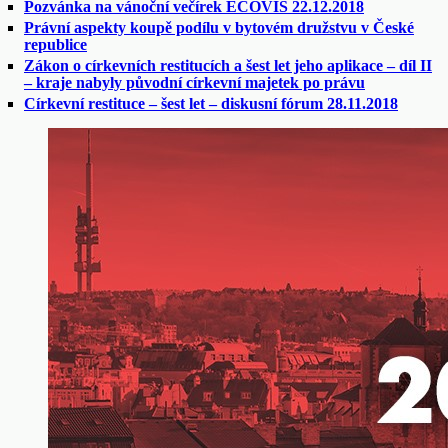
Pozvánka na vánoční večírek ECOVIS 22.12.2018
Právní aspekty koupě podílu v bytovém družstvu v České
republice
Zákon o církevních restitucích a šest let jeho aplikace – díl II
– kraje nabyly původní církevní majetek po právu
Církevní restituce – šest let – diskusní fórum 28.11.2018