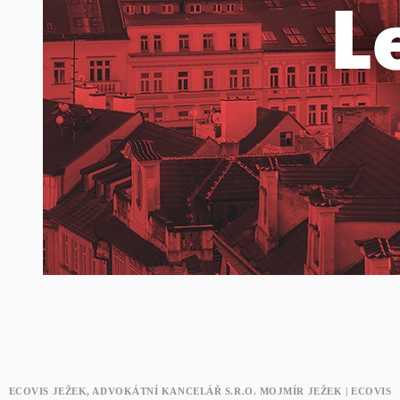
ECOVIS JEŽEK, ADVOKÁTNÍ KANCELÁŘ S.R.O. MOJMÍR JEŽEK | ECOVIS