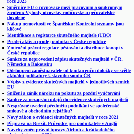
roce 2023
Směrnice EU o rovnováze mezi pracovním a soukromým
životem: Výhody otcovské, rodičovské a pečovatelské
dovolené
Nákup nemovitosti ve Španělsku: Kontrolní seznamy jsou
klíčové
Identifikace a registarce skutečného majitele (UBO)
Prodej aktiv a prodej podniku v České republice
Zmírnění právní regulace pěstování a distribuce konopí v
České republice
Sankce za neprovedení zápisu skutečných majitelů v ČR,
Německu a Rakousku
Odstoupení zaměstnavatele od konkurenční doložky ve světle
aktuální judikatury Ústavního soudu ČR
Výpisy z evidence skutečných majitelů v jednotlivých zemích
EU
Snížení a zánik nároku na pokutu za pozdní vyúčtování
Sankce za nezapsání údajů do evidence skutečných majitelů
Nesprávné uvedení předmětu podnikání ve společenské
smlouvě a obchodním rejstříku?
Nový zákon o evidenci skutečných majitelů v roce 2021
Příprava na Brexit. Průvodce pro podnikatele v Anglii
Návrhy změn právní úpravy Airbnb a krátkodobého