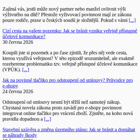
Zajímá vás, jestli může nový partner nebo manžel ovlivnit výši
výživného na dítě? Přestože vyživovací povinnost mají ze zákona
pouze rodiče, praxe u českých soudů je složitější. Pokud s vámi
[...]
Cizí cesta na vašem pozemku: Jak se bránit vzniku veřejně přístupné
účelové komunikace?
30 června 2026
Koupili jste si pozemek a po čase zjistili, že přes něj vede cesta,
kterou využívá veřejnost? V této epizodě srozumitelně, ale exaktně
rozebereme problematiku tzv. veřejně přístupné účelové komunikace
(VPÚK).
[...]
Jak na povinné tlačítko pro odstoupení od smlouvy? Průvodce pro
e-shopy
24 června 2026
Odstoupení od smlouvy nesmí být těžší než samotný nákup.
Chystaná novela zákona proto zavádí pro e-shopy povinnost
integrovat online tlačítko pro vrácení zboží. Zjistěte, na koho nová
pravidla dopadnou a
[...]
Stavební uzávěra a změna územního plánu: Jak se bránit a domáhat
se náhrady škody