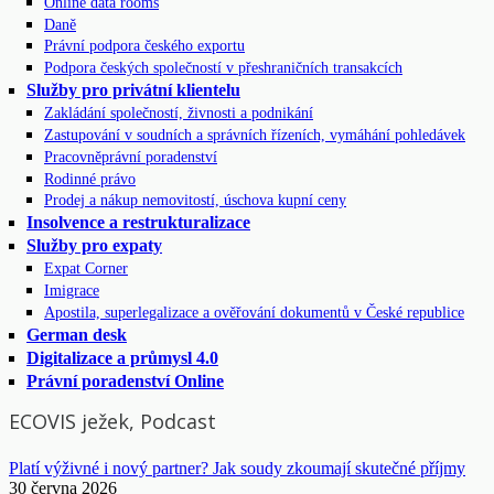
Online data rooms
Daně
Právní podpora českého exportu
Podpora českých společností v přeshraničních transakcích
Služby pro privátní klientelu
Zakládání společností, živnosti a podnikání
Zastupování v soudních a správních řízeních, vymáhání pohledávek
Pracovněprávní poradenství
Rodinné právo
Prodej a nákup nemovitostí, úschova kupní ceny
Insolvence a restrukturalizace
Služby pro expaty
Expat Corner
Imigrace
Apostila, superlegalizace a ověřování dokumentů v České republice
German desk
Digitalizace a průmysl 4.0
Právní poradenství Online
ECOVIS ježek, Podcast
Platí výživné i nový partner? Jak soudy zkoumají skutečné příjmy
30 června 2026