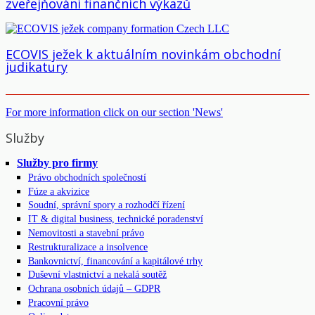
zveřejňování finančních výkazů
ECOVIS ježek k aktuálním novinkám obchodní
judikatury
For more information click on our section 'News'
Služby
Služby pro firmy
Právo obchodních společností
Fúze a akvizice
Soudní, správní spory a rozhodčí řízení
IT & digital business, technické poradenství
Nemovitosti a stavební právo
Restrukturalizace a insolvence
Bankovnictví, financování a kapitálové trhy
Duševní vlastnictví a nekalá soutěž
Ochrana osobních údajů – GDPR
Pracovní právo