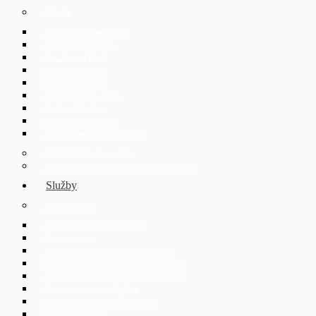
Náš tým
JUDr. Mojmír Ježek, Ph.D.
Mgr. Eliška Čáslavská
Mgr. Jaroslav Hotař
Mgr. David Strupek
Mgr. Fabián Černý
Mgr. Petr Běhan, Ph.D.
Mgr. Azra Drozdek
Mgr. Karolína Ederová
Student internship 2023/2024
O ECOVIS Česká republika
Spolupráce pro advokáty v rámci sítě ECOVIS
Služby
Služby pro firmy
Právo obchodních společností
Fúze a akvizice
Soudní, správní spory a rozhodčí řízení
Bankovnictví, financování a kapitálové trhy
IT & digital business, technické poradenství
Nemovitosti a stavební právo
Ochrana osobních údajů – GDPR
Online data rooms