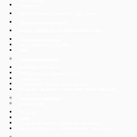
Pracovní právo
Hromadné propouštění zaměstnanců v České republice
Právní podpora českého exportu
Podpora českých společností v přeshraničních transakcích
Restrukturalizace a insolvence
Duševní vlastnictví a nekalá soutěž
Daně
Služby pro privátní klientelu
Pracovněprávní poradenství
Zakládání společností, živnosti a podnikání
Rodinné právo
Prodej a nákup nemovitostí, úschova kupní ceny
Zastupování v soudních a správních řízeních, vymáhání pohledávek
Insolvence a restrukturalizace
Služby pro expaty
Expat Corner
Imigrace
Rozvod v České republice a podmínky pro jeho dosažení
Apostila, superlegalizace a ověřování dokumentů v České republice