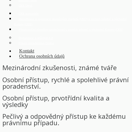
German desk
CEE Desk
CEE kanceláře
Identifikace a registrace skutečných majitelů (UBO) v zemích střední a východní
Evropy (CEE)
Přeshraniční přeměny společností v zemích střední a východní Evropy (CEE)
Digitalizace a průmysl 4.0
Právní poradenství Online
Kontakt
Ochrana osobních údajů
Mezinárodní zkušenosti, známé tváře
Osobní přístup, rychlé a spolehlivé právní
poradenství.
Osobní přístup, prvotřídní kvalita a
výsledky
Pečlivý a odpovědný přístup ke každému
právnímu případu.