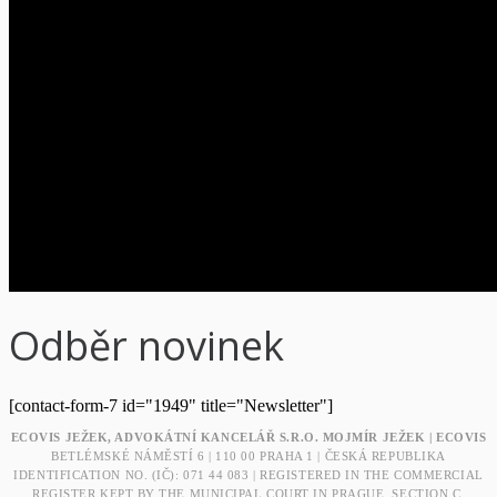
Odběr novinek
[contact-form-7 id="1949" title="Newsletter"]
ECOVIS JEŽEK, ADVOKÁTNÍ KANCELÁŘ S.R.O. MOJMÍR JEŽEK | ECOVIS
BETLÉMSKÉ NÁMĚSTÍ 6 | 110 00 PRAHA 1 | ČESKÁ REPUBLIKA
IDENTIFICATION NO. (IČ): 071 44 083 | REGISTERED IN THE COMMERCIAL
REGISTER KEPT BY THE MUNICIPAL COURT IN PRAGUE, SECTION C,