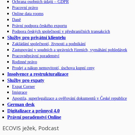
Ochrana osobních údajů – GDPR
Pracovní právo
Online data rooms
Daně
Právní podpora českého exportu
Podpora českých společností v přeshraničních transakcích
Služby pro privátní klientelu
Zakládání společností, živnosti a podnikání
Zastupování v soudních a správních řízeních, vymáhání pohledávek
Pracovněprávní poradenství
Rodinné právo
Prodej a nákup nemovitostí, úschova kupní ceny
Insolvence a restrukturalizace
Služby pro expaty
Expat Corner
Imigrace
Apostila, superlegalizace a ověřování dokumentů v České republice
German desk
Digitalizace a průmysl 4.0
Právní poradenství Online
ECOVIS ježek, Podcast