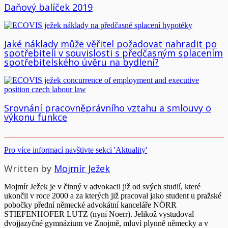
Daňový balíček 2019
Jaké náklady může věřitel požadovat nahradit po
spotřebiteli v souvislosti s předčasným splacením
spotřebitelského úvěru na bydlení?
Srovnání pracovněprávního vztahu a smlouvy o
výkonu funkce
Pro více informací navštivte sekci 'Aktuality'
Written by
Mojmír Ježek
Mojmír Ježek je v činný v advokacii již od svých studií, které
ukončil v roce 2000 a za kterých již pracoval jako student u pražské
pobočky přední německé advokátní kanceláře NÖRR
STIEFENHOFER LUTZ (nyní Noerr). Jelikož vystudoval
dvojjazyčné gymnázium ve Znojmě, mluví plynně německy a v