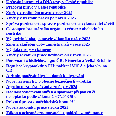
Určování otcovství a DNA testy v České republice
Pracovní právo v České republice
Změny v rodinném právu v roce 2025
Změny v trestním právu po novele 2025
Správa pozůstalosti, správce pozůstalosti a vykonavatel závěti
Odstoupení statutárního orgánu a výmaz z obchodního
rejstříku
Výpovědní doba po novele zákoníku práce 2025
Změna zkušební doby zaměstnanců v roce 2025
Výplata mzdy v cizí měně
Změny zákoníku práce flexinovelou z roku 2025
Porovnání whistleblowingu: ČR, Německo a Velká Británie
Regulace kryptoaktiv v EU: nařízení MiCA a jeho vliv na
ČR
Airbnb: používání bytů a domů k ubytování
Nové nařízení EU o obecné bezpečnosti výrobků
Agenturní zaměstnávání a změny v 2024
Řádnost vyúčtování služeb a splatnost přeplatku či
nedoplatku podle zákona č. 67/2013 Sb.
Právní úprava spotřebitelských soutěží
Novela zákoníku práce z roku 2023
Zákon o ochraně oznamovatelů z pohledu zaměstnance