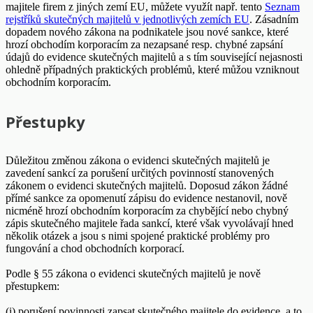
majitele firem z jiných zemí EU, můžete využít např. tento
Seznam
rejstříků skutečných majitelů v jednotlivých zemích EU
. Zásadním
dopadem nového zákona na podnikatele jsou nové sankce, které
hrozí obchodím korporacím za nezapsané resp. chybné zapsání
údajů do evidence skutečných majitelů a s tím související nejasnosti
ohledně případných praktických problémů, které můžou vzniknout
obchodním korporacím.
Přestupky
Důležitou změnou zákona o evidenci skutečných majitelů je
zavedení sankcí za porušení určitých povinností stanovených
zákonem o evidenci skutečných majitelů. Doposud zákon žádné
přímé sankce za opomenutí zápisu do evidence nestanovil, nově
nicméně hrozí obchodním korporacím za chybějící nebo chybný
zápis skutečného majitele řada sankcí, které však vyvolávají hned
několik otázek a jsou s nimi spojené praktické problémy pro
fungování a chod obchodních korporací.
Podle § 55 zákona o evidenci skutečných majitelů je nově
přestupkem:
(i) porušení povinnosti zapsat skutečného majitele do evidence, a to