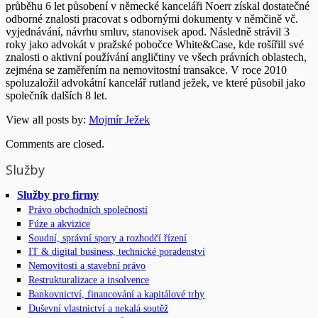
průběhu 6 let působení v německé kanceláři Noerr získal dostatečné
odborné znalosti pracovat s odbornými dokumenty v němčině vč.
vyjednávání, návrhu smluv, stanovisek apod. Následně strávil 3
roky jako advokát v pražské pobočce White&Case, kde rošířill své
znalosti o aktivní používání angličtiny ve všech právních oblastech,
zejména se zaměřením na nemovitostní transakce. V roce 2010
spoluzaložil advokátní kancelář rutland ježek, ve které působil jako
společník dalších 8 let.
View all posts by:
Mojmír Ježek
Comments are closed.
Služby
Služby pro firmy
Právo obchodních společností
Fúze a akvizice
Soudní, správní spory a rozhodčí řízení
IT & digital business, technické poradenství
Nemovitosti a stavební právo
Restrukturalizace a insolvence
Bankovnictví, financování a kapitálové trhy
Duševní vlastnictví a nekalá soutěž