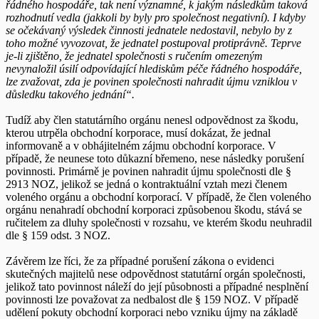
řádného hospodáře, tak není významné, k jakým následkům taková
rozhodnutí vedla (jakkoli by byly pro společnost negativní). I kdyby
se očekávaný výsledek činnosti jednatele nedostavil, nebylo by z
toho možné vyvozovat, že jednatel postupoval protiprávně. Teprve
je-li zjištěno, že jednatel společnosti s ručením omezeným
nevynaložil úsilí odpovídající hlediskům péče řádného hospodáře,
lze zvažovat, zda je povinen společnosti nahradit újmu vzniklou v
důsledku takového jednání“.
Tudíž aby člen statutárního orgánu nenesl odpovědnost za škodu,
kterou utrpěla obchodní korporace, musí dokázat, že jednal
informovaně a v obhájitelném zájmu obchodní korporace. V
případě, že neunese toto důkazní břemeno, nese následky porušení
povinnosti. Primárně je povinen nahradit újmu společnosti dle §
2913 NOZ, jelikož se jedná o kontraktuální vztah mezi členem
voleného orgánu a obchodní korporací. V případě, že člen voleného
orgánu nenahradí obchodní korporaci způsobenou škodu, stává se
ručitelem za dluhy společnosti v rozsahu, ve kterém škodu neuhradil
dle § 159 odst. 3 NOZ.
Závěrem lze říci, že za případné porušení zákona o evidenci
skutečných majitelů nese odpovědnost statutární orgán společnosti,
jelikož tato povinnost náleží do její působnosti a případné nesplnění
povinnosti lze považovat za nedbalost dle § 159 NOZ. V případě
udělení pokuty obchodní korporaci nebo vzniku újmy na základě