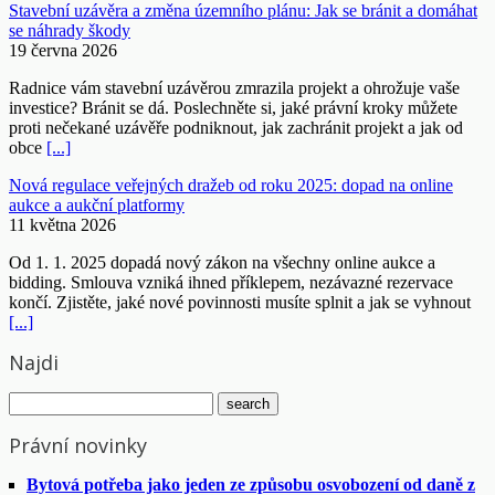
Stavební uzávěra a změna územního plánu: Jak se bránit a domáhat
se náhrady škody
19 června 2026
Radnice vám stavební uzávěrou zmrazila projekt a ohrožuje vaše
investice? Bránit se dá. Poslechněte si, jaké právní kroky můžete
proti nečekané uzávěře podniknout, jak zachránit projekt a jak od
obce
[...]
Nová regulace veřejných dražeb od roku 2025: dopad na online
aukce a aukční platformy
11 května 2026
Od 1. 1. 2025 dopadá nový zákon na všechny online aukce a
bidding. Smlouva vzniká ihned příklepem, nezávazné rezervace
končí. Zjistěte, jaké nové povinnosti musíte splnit a jak se vyhnout
[...]
Najdi
Právní novinky
Bytová potřeba jako jeden ze způsobu osvobození od daně z