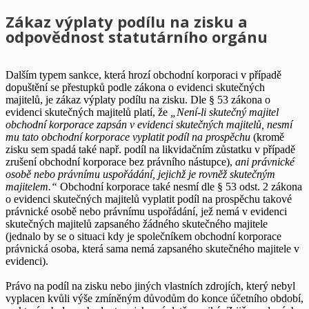
Zákaz výplaty podílu na zisku a
odpovědnost statutárního orgánu
Dalším typem sankce, která hrozí obchodní korporaci v případě
dopuštění se přestupků podle zákona o evidenci skutečných
majitelů, je zákaz výplaty podílu na zisku. Dle § 53 zákona o
evidenci skutečných majitelů platí, že
„Není-li skutečný majitel
obchodní korporace zapsán v evidenci skutečných majitelů, nesmí
mu tato obchodní korporace vyplatit podíl na prospěchu
(kromě
zisku sem spadá také např. podíl na likvidačním zůstatku v případě
zrušení obchodní korporace bez právního nástupce),
ani právnické
osobě nebo právnímu uspořádání, jejichž je rovněž skutečným
majitelem.“
Obchodní korporace také nesmí dle § 53 odst. 2 zákona
o evidenci skutečných majitelů vyplatit podíl na prospěchu takové
právnické osobě nebo právnímu uspořádání, jež nemá v evidenci
skutečných majitelů zapsaného žádného skutečného majitele
(jednalo by se o situaci kdy je společníkem obchodní korporace
právnická osoba, která sama nemá zapsaného skutečného majitele v
evidenci).
Právo na podíl na zisku nebo jiných vlastních zdrojích, který nebyl
vyplacen kvůli výše zmíněným důvodům do konce účetního období,