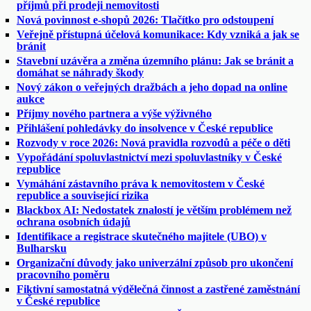
příjmů při prodeji nemovitosti
Nová povinnost e-shopů 2026: Tlačítko pro odstoupení
Veřejně přístupná účelová komunikace: Kdy vzniká a jak se
bránit
Stavební uzávěra a změna územního plánu: Jak se bránit a
domáhat se náhrady škody
Nový zákon o veřejných dražbách a jeho dopad na online
aukce
Příjmy nového partnera a výše výživného
Přihlášení pohledávky do insolvence v České republice
Rozvody v roce 2026: Nová pravidla rozvodů a péče o děti
Vypořádání spoluvlastnictví mezi spoluvlastníky v České
republice
Vymáhání zástavního práva k nemovitostem v České
republice a související rizika
Blackbox AI: Nedostatek znalostí je větším problémem než
ochrana osobních údajů
Identifikace a registrace skutečného majitele (UBO) v
Bulharsku
Organizační důvody jako univerzální způsob pro ukončení
pracovního poměru
Fiktivní samostatná výdělečná činnost a zastřené zaměstnání
v České republice