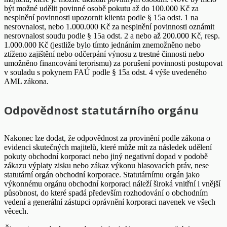
být možné udělit povinné osobě pokutu až do 100.000 Kč za
nesplnění povinnosti upozornit klienta podle § 15a odst. 1 na
nesrovnalost, nebo 1.000.000 Kč za nesplnění povinnosti oznámit
nesrovnalost soudu podle § 15a odst. 2 a nebo až 200.000 Kč, resp.
1.000.000 Kč (jestliže bylo tímto jednáním znemožněno nebo
ztíženo zajištění nebo odčerpání výnosu z trestné činnosti nebo
umožněno financování terorismu) za porušení povinnosti postupovat
v souladu s pokynem FAÚ podle § 15a odst. 4 výše uvedeného
AML zákona.
Odpovědnost statutárního orgánu
Nakonec lze dodat, že odpovědnost za provinění podle zákona o
evidenci skutečných majitelů, které může mít za následek udělení
pokuty obchodní korporaci nebo jiný negativní dopad v podobě
zákazu výplaty zisku nebo zákaz výkonu hlasovacích práv, nese
statutární orgán obchodní korporace. Statutárnímu orgán jako
výkonnému orgánu obchodní korporaci náleží široká vnitřní i vnější
působnost, do které spadá především rozhodování o obchodním
vedení a generální zástupci oprávnění korporaci navenek ve všech
věcech.