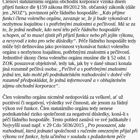
Členovi statutárnímu orgánu obchodní korporace vzniká dnem
přijetí funkce dle §159 zákona 89/2012 Sb. občanský zákoník (dále
jen „NOZ“), povinnost péče řádného hospodáře:
„Kdo přijme
funkci člena voleného orgánu, zavazuje se, že ji bude vykonávat s
nezbytnou loajalitou i s potřebnými znalostmi a pečlivostí. Má se za
to, že jedná nedbale, kdo není této péče řádného hospodáře
schopen, ač to musel zjistit při přijetí funkce nebo při jejím výkonu,
a nevyvodí z toho pro sebe důsledky“.
Péče řádného hospodáře tedy
může být definována jako povinnost vykonávat funkci voleného
orgánu s nezbytnou loajalitou, potřebnými znalostmi a pečlivostí.
Jednotlivé úkony člena voleného orgánu musíme dle § 52 odst. 1
ZOK posuzovat objektivně, tedy tak, jak by v dané situaci konala
jiná rozumně pečlivá osoba:
„Pečlivě a s potřebnými znalostmi
jedná ten, kdo mohl při podnikatelském rozhodování v dobré víře
rozumně předpokládat, že jedná informovaně a v obhajitelném
zájmu obchodní korporace“.
Člen voleného orgánu nicméně nedopovídá za veškeré, ať už
pozitivní či negativní, výsledky své činnosti, ale jenom za řádný
výkon své funkce. Člen statutárního orgánu tedy nenese
podnikatelské riziko společnosti za negativní důsledky, koná-li s
péčí řádného hospodáře. Tento pohled zastává ve své judikatuře i
Nejvyšší soud např. v 29 Cdo 5036/2015
„Pro posouzení, zda
rozhodnutí, která jednatel společnosti s ručením omezeným přijal při
výkonu své funkce, byla učiněna v souladu s požadavkem péče