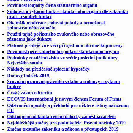
Povinnost loajality člena statutárního orgánu
Smlouva o výkonu funkce statutárního orgánu dle zákoníku
práce a souběh funkcí
Okamžik moderace smluvní pokuty a nemožnost
jednostranného zápočtu
Použití tajně pořízeného zvukového nebo obrazového
záznamu jako důkazu
Platnost prodeje více věcí při sjednání úhrnné kupní ceny
Povinnost péče řádného hospodáře statutárního orgánu
Podmínky rozdělení zisku ve světle poslední judikatury
Nejvyššího soudu
Náklady na předčasné splacení hypotéky
Daňový balíček 2019
Srovnání pracovněprávního vztahu a smlouvy o výkonu
funkce
Český zákon o brexitu
ECOVIS International je novým členem Forum of Firms
Odstranění apostily a překladů pro některé listiny nařízením
EU
Odstoupení od konkurenční doložky zaměstnavatelem
Nejdůležitější změny pro podnikatele. Právní novinky 2019
Změna trestního zákoníku a zákona o přestupcích 2019