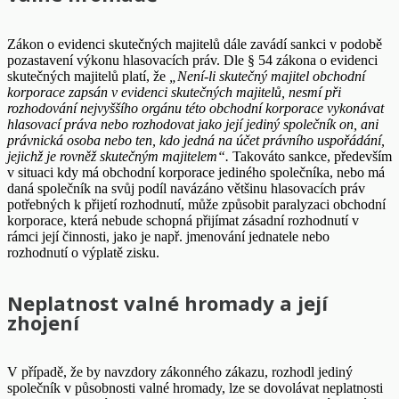
Zákon o evidenci skutečných majitelů dále zavádí sankci v podobě
pozastavení výkonu hlasovacích práv. Dle § 54 zákona o evidenci
skutečných majitelů platí, že
„Není-li skutečný majitel obchodní
korporace zapsán v evidenci skutečných majitelů, nesmí při
rozhodování nejvyššího orgánu této obchodní korporace vykonávat
hlasovací práva nebo rozhodovat jako její jediný společník on, ani
právnická osoba nebo ten, kdo jedná na účet právního uspořádání,
jejichž je rovněž skutečným majitelem“.
Takováto sankce, především
v situaci kdy má obchodní korporace jediného společníka, nebo má
daná společník na svůj podíl navázáno většinu hlasovacích práv
potřebných k přijetí rozhodnutí, může způsobit paralyzaci obchodní
korporace, která nebude schopná přijímat zásadní rozhodnutí v
rámci její činnosti, jako je např. jmenování jednatele nebo
rozhodnutí o výplatě zisku.
Neplatnost valné hromady a její
zhojení
V případě, že by navzdory zákonného zákazu, rozhodl jediný
společník v působnosti valné hromady, lze se dovolávat neplatnosti