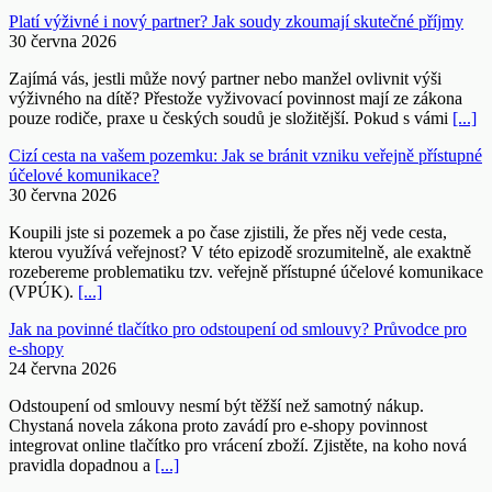
Platí výživné i nový partner? Jak soudy zkoumají skutečné příjmy
30 června 2026
Zajímá vás, jestli může nový partner nebo manžel ovlivnit výši
výživného na dítě? Přestože vyživovací povinnost mají ze zákona
pouze rodiče, praxe u českých soudů je složitější. Pokud s vámi
[...]
Cizí cesta na vašem pozemku: Jak se bránit vzniku veřejně přístupné
účelové komunikace?
30 června 2026
Koupili jste si pozemek a po čase zjistili, že přes něj vede cesta,
kterou využívá veřejnost? V této epizodě srozumitelně, ale exaktně
rozebereme problematiku tzv. veřejně přístupné účelové komunikace
(VPÚK).
[...]
Jak na povinné tlačítko pro odstoupení od smlouvy? Průvodce pro
e-shopy
24 června 2026
Odstoupení od smlouvy nesmí být těžší než samotný nákup.
Chystaná novela zákona proto zavádí pro e-shopy povinnost
integrovat online tlačítko pro vrácení zboží. Zjistěte, na koho nová
pravidla dopadnou a
[...]