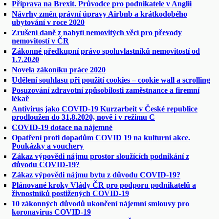
Příprava na Brexit. Průvodce pro podnikatele v Anglii
Návrhy změn právní úpravy Airbnb a krátkodobého
ubytování v roce 2020
Zrušení daně z nabytí nemovitých věcí pro převody
nemovitostí v ČR
Zákonné předkupní právo spoluvlastníků nemovitostí od
1.7.2020
Novela zákoníku práce 2020
Udělení souhlasu při použití cookies – cookie wall a scrolling
Posuzování zdravotní způsobilosti zaměstnance a firemní
lékař
Antivirus jako COVID-19 Kurzarbeit v České republice
prodloužen do 31.8.2020, nově i v režimu C
COVID-19 dotace na nájemné
Opatření proti dopadům COVID 19 na kulturní akce.
Poukázky a vouchery
Zákaz výpovědi nájmu prostor sloužících podnikání z
důvodu COVID-19?
Zákaz výpovědi nájmu bytu z důvodu COVID-19?
Plánované kroky Vlády ČR pro podporu podnikatelů a
živnostníků postižených COVID-19
10 zákonných důvodů ukončení nájemní smlouvy pro
koronavirus COVID-19