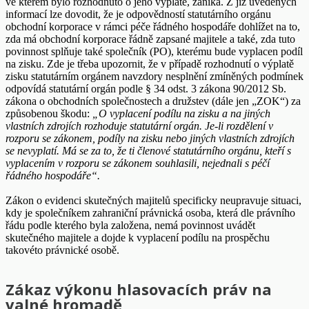
ve kterém bylo rozhodnuto o jeho výplatě, zaniká. Z již uvedených
informací lze dovodit, že je odpovědností statutárního orgánu
obchodní korporace v rámci péče řádného hospodáře dohlížet na to,
zda má obchodní korporace řádně zapsané majitele a také, zda tuto
povinnost splňuje také společník (PO), kterému bude vyplacen podíl
na zisku. Zde je třeba upozornit, že v případě rozhodnutí o výplatě
zisku statutárním orgánem navzdory nesplnění zmíněných podmínek
odpovídá statutární orgán podle § 34 odst. 3 zákona 90/2012 Sb.
zákona o obchodních společnostech a družstev (dále jen „ZOK“) za
způsobenou škodu:
„O vyplacení podílu na zisku a na jiných
vlastních zdrojích rozhoduje statutární orgán. Je-li rozdělení v
rozporu se zákonem, podíly na zisku nebo jiných vlastních zdrojích
se nevyplatí. Má se za to, že ti členové statutárního orgánu, kteří s
vyplacením v rozporu se zákonem souhlasili, nejednali s péčí
řádného hospodáře“.
Zákon o evidenci skutečných majitelů specificky neupravuje situaci,
kdy je společníkem zahraniční právnická osoba, která dle právního
řádu podle kterého byla založena, nemá povinnost uvádět
skutečného majitele a dojde k vyplacení podílu na prospěchu
takovéto právnické osobě.
Zákaz výkonu hlasovacích práv na
valné hromadě