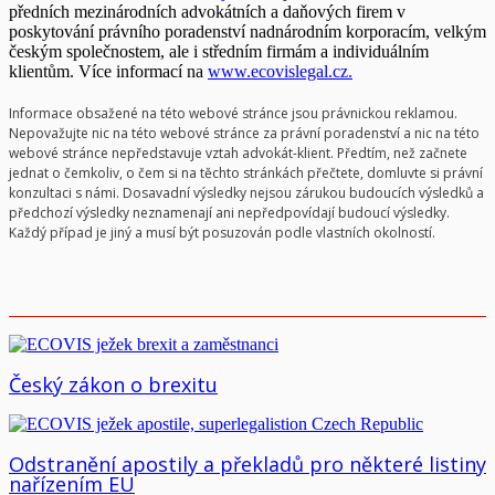
předních mezinárodních advokátních a daňových firem v
poskytování právního poradenství nadnárodním korporacím, velkým
českým společnostem, ale i středním firmám a individuálním
klientům. Více informací na
www.ecovislegal.cz.
Informace obsažené na této webové stránce jsou právnickou reklamou.
Nepovažujte nic na této webové stránce za právní poradenství a nic na této
webové stránce nepředstavuje vztah advokát-klient. Předtím, než začnete
jednat o čemkoliv, o čem si na těchto stránkách přečtete, domluvte si právní
konzultaci s námi. Dosavadní výsledky nejsou zárukou budoucích výsledků a
předchozí výsledky neznamenají ani nepředpovídají budoucí výsledky.
Každý případ je jiný a musí být posuzován podle vlastních okolností.
Český zákon o brexitu
Odstranění apostily a překladů pro některé listiny
nařízením EU