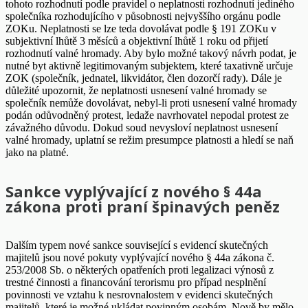
tohoto rozhodnutí podle pravidel o neplatnosti rozhodnutí jediného
společníka rozhodujícího v působnosti nejvyššího orgánu podle
ZOKu. Neplatnosti se lze teda dovolávat podle § 191 ZOKu v
subjektivní lhůtě 3 měsíců a objektivní lhůtě 1 roku od přijetí
rozhodnutí valné hromady. Aby bylo možné takový návrh podat, je
nutné byt aktivně legitimovaným subjektem, které taxativně určuje
ZOK (společník, jednatel, likvidátor, člen dozorčí rady). Dále je
důležité upozornit, že neplatnosti usnesení valné hromady se
společník nemůže dovolávat, nebyl-li proti usnesení valné hromady
podán odůvodněný protest, ledaže navrhovatel nepodal protest ze
závažného důvodu. Dokud soud nevysloví neplatnost usnesení
valné hromady, uplatní se režim presumpce platnosti a hledí se naň
jako na platné.
Sankce vyplývající z nového § 44a
zákona proti praní špinavých peněz
Dalším typem nové sankce související s evidencí skutečných
majitelů jsou nové pokuty vyplývající nového § 44a zákona č.
253/2008 Sb. o některých opatřeních proti legalizaci výnosů z
trestné činnosti a financování terorismu pro případ nesplnění
povinnosti ve vztahu k nesrovnalostem v evidenci skutečných
majitelů, které je možné ukládat povinným osobám. Nově by mělo