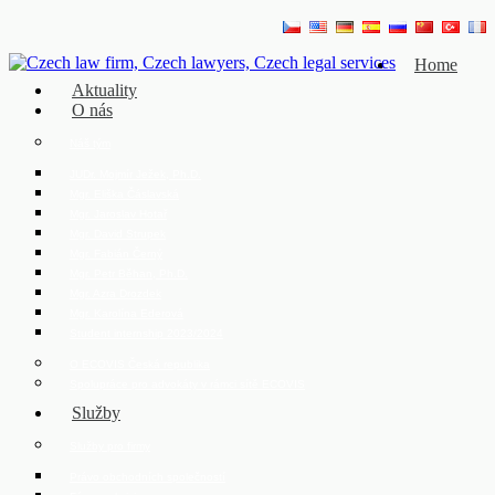
Home
Aktuality
O nás
Náš tým
JUDr. Mojmír Ježek, Ph.D.
Mgr. Eliška Čáslavská
Mgr. Jaroslav Hotař
Mgr. David Strupek
Mgr. Fabián Černý
Mgr. Petr Běhan, Ph.D.
Mgr. Azra Drozdek
Mgr. Karolína Ederová
Student internship 2023/2024
O ECOVIS Česká republika
Spolupráce pro advokáty v rámci sítě ECOVIS
Služby
Služby pro firmy
Právo obchodních společností