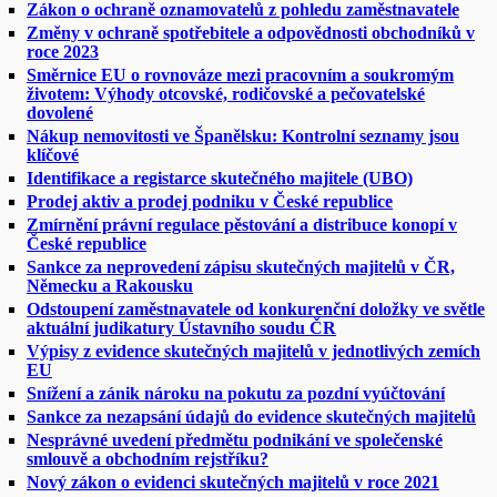
Zákon o ochraně oznamovatelů z pohledu zaměstnavatele
Změny v ochraně spotřebitele a odpovědnosti obchodníků v
roce 2023
Směrnice EU o rovnováze mezi pracovním a soukromým
životem: Výhody otcovské, rodičovské a pečovatelské
dovolené
Nákup nemovitosti ve Španělsku: Kontrolní seznamy jsou
klíčové
Identifikace a registarce skutečného majitele (UBO)
Prodej aktiv a prodej podniku v České republice
Zmírnění právní regulace pěstování a distribuce konopí v
České republice
Sankce za neprovedení zápisu skutečných majitelů v ČR,
Německu a Rakousku
Odstoupení zaměstnavatele od konkurenční doložky ve světle
aktuální judikatury Ústavního soudu ČR
Výpisy z evidence skutečných majitelů v jednotlivých zemích
EU
Snížení a zánik nároku na pokutu za pozdní vyúčtování
Sankce za nezapsání údajů do evidence skutečných majitelů
Nesprávné uvedení předmětu podnikání ve společenské
smlouvě a obchodním rejstříku?
Nový zákon o evidenci skutečných majitelů v roce 2021