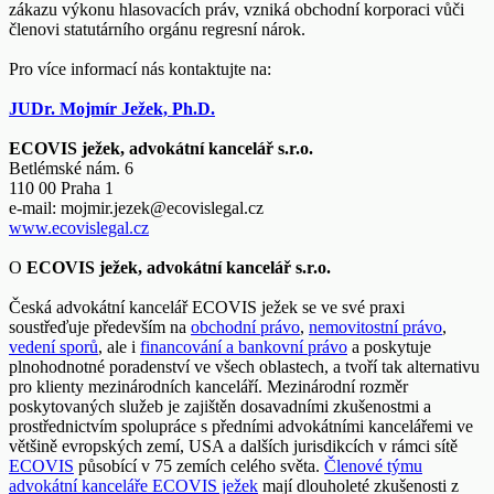
zákazu výkonu hlasovacích práv, vzniká obchodní korporaci vůči
členovi statutárního orgánu regresní nárok.
Pro více informací nás kontaktujte na:
JUDr. Mojmír Ježek, Ph.D.
ECOVIS ježek, advokátní kancelář s.r.o.
Betlémské nám. 6
110 00 Praha 1
e-mail:
mojmir.jezek@ecovislegal.cz
www.ecovislegal.cz
O
ECOVIS ježek, advokátní kancelář s.r.o.
Česká advokátní kancelář ECOVIS ježek se ve své praxi
soustřeďuje především na
obchodní právo
,
nemovitostní právo
,
vedení sporů
, ale i
financování a bankovní právo
a poskytuje
plnohodnotné poradenství ve všech oblastech, a tvoří tak alternativu
pro klienty mezinárodních kanceláří. Mezinárodní rozměr
poskytovaných služeb je zajištěn dosavadními zkušenostmi a
prostřednictvím spolupráce s předními advokátními kancelářemi ve
většině evropských zemí, USA a dalších jurisdikcích v rámci sítě
ECOVIS
působící v 75 zemích celého světa.
Členové týmu
advokátní kanceláře ECOVIS ježek
mají dlouholeté zkušenosti z