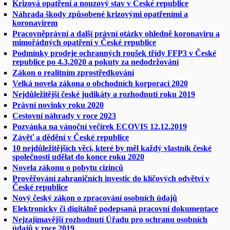
Krizová opatření a nouzový stav v České republice
Náhrada škody způsobené krizovými opatřeními a
koronavirem
Pracovněprávní a další právní otázky ohledně koronaviru a
mimořádných opatření v České republice
Podmínky prodeje ochranných roušek třídy FFP3 v České
republice po 4.3.2020 a pokuty za nedodržování
Zákon o realitním zprostředkování
Velká novela zákona o obchodních korporací 2020
Nejdůležitější české judikáty a rozhodnutí roku 2019
Právní novinky roku 2020
Cestovní náhrady v roce 2023
Pozvánka na vánoční večírek ECOVIS 12.12.2019
Závěť a dědění v České republice
10 nejdůležitějších věcí, které by měl každý vlastník české
společnosti udělat do konce roku 2020
Novela zákonu o pobytu cizinců
Prověřování zahraničních investic do klíčových odvětví v
České republice
Nový český zákon o zpracování osobních údajů
Elektronicky či digitálně podepsaná pracovní dokumentace
Nejzajímavější rozhodnutí Úřadu pro ochranu osobních
údajů v roce 2019