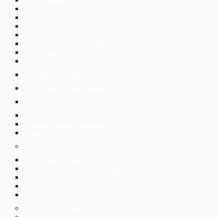
Fúze a akvizice
Soudní, správní spory a rozhodčí řízení
Bankovnictví, financování a kapitálové trhy
IT & digital business, technické poradenství
Nemovitosti a stavební právo
Ochrana osobních údajů – GDPR
Online data rooms
Pracovní právo
Hromadné propouštění zaměstnanců v České republice
Právní podpora českého exportu
Podpora českých společností v přeshraničních transakcích
Restrukturalizace a insolvence
Duševní vlastnictví a nekalá soutěž
Daně
Služby pro privátní klientelu
Pracovněprávní poradenství
Zakládání společností, živnosti a podnikání
Rodinné právo
Prodej a nákup nemovitostí, úschova kupní ceny
Zastupování v soudních a správních řízeních, vymáhání pohledávek
Insolvence a restrukturalizace