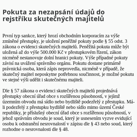
Pokuta za nezapsání údajů do
rejstříku skutečných majitelů
První typ sankce, který hrozí obchodním korporacím za výše
zmíněné přestupky, je uložení peněžité pokuty podle § 55 odst. 3
zákona o evidenci skutečných majitelů. Peněžitá pokuta může být
uložená až do výše 500.000 Kč v přestupkovém řízení, zákon
nicméně nestanovuje dolní hranici pokuty. Výše případné pokuty
závisí na uvážení správního orgánu. Pokutu dostane primárně
právnická osoba, která zápis neprovedla, nicméně v případě, že
skutečný majitel neposkytne potřebnou součinnost, je možné pokutu
ve stejné výši udělit i skutečnému majiteli.
Dle § 57 zákona o evidenci skutečných majitelů projednává
přestupky obecní úřad obce s rozšířenou působností, v jejímž
územním obvodu má sídlo nebo bydliště podezřelý z přestupku. Má-
li podezřelý z přestupku bydliště nebo sídlo mimo území České
republiky, je příslušný obecní úřad obce s rozšířenou působností, v
jehož správním obvodu je soud, který je usnesením vyzve evidující
osobu k odstranění nesrovnalostí v zápisu dle § 43 nebo soud, který
rozhodne o nesrovnalosti dle § 48.