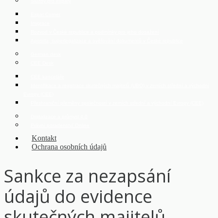
Služby pro expaty
Expat Corner
Imigrace
Rozvod v České republice a podmínky pro jeho dosažení
Apostila, superlegalizace a ověřování dokumentů v České republice
German desk
CEE Desk
CEE kanceláře
Identifikace a registrace skutečných majitelů (UBO) v zemích střední a východní
Evropy (CEE)
Přeshraniční přeměny společností v zemích střední a východní Evropy (CEE)
Digitalizace a průmysl 4.0
Právní poradenství Online
Kontakt
Ochrana osobních údajů
Sankce za nezapsání
údajů do evidence
skutečných majitelů