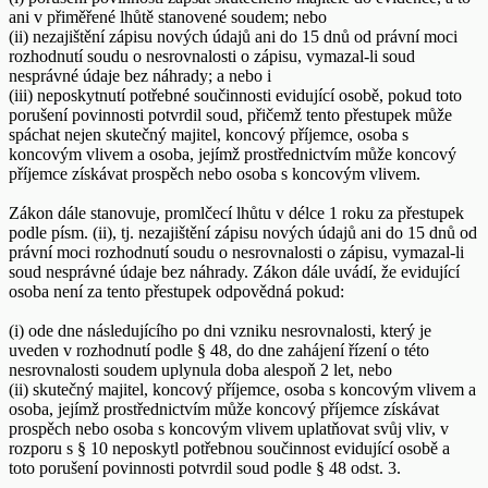
ani v přiměřené lhůtě stanovené soudem; nebo
(ii) nezajištění zápisu nových údajů ani do 15 dnů od právní moci
rozhodnutí soudu o nesrovnalosti o zápisu, vymazal-li soud
nesprávné údaje bez náhrady; a nebo i
(iii) neposkytnutí potřebné součinnosti evidující osobě, pokud toto
porušení povinnosti potvrdil soud, přičemž tento přestupek může
spáchat nejen skutečný majitel, koncový příjemce, osoba s
koncovým vlivem a osoba, jejímž prostřednictvím může koncový
příjemce získávat prospěch nebo osoba s koncovým vlivem.
Zákon dále stanovuje, promlčecí lhůtu v délce 1 roku za přestupek
podle písm. (ii), tj. nezajištění zápisu nových údajů ani do 15 dnů od
právní moci rozhodnutí soudu o nesrovnalosti o zápisu, vymazal-li
soud nesprávné údaje bez náhrady. Zákon dále uvádí, že evidující
osoba není za tento přestupek odpovědná pokud:
(i) ode dne následujícího po dni vzniku nesrovnalosti, který je
uveden v rozhodnutí podle § 48, do dne zahájení řízení o této
nesrovnalosti soudem uplynula doba alespoň 2 let, nebo
(ii) skutečný majitel, koncový příjemce, osoba s koncovým vlivem a
osoba, jejímž prostřednictvím může koncový příjemce získávat
prospěch nebo osoba s koncovým vlivem uplatňovat svůj vliv, v
rozporu s § 10 neposkytl potřebnou součinnost evidující osobě a
toto porušení povinnosti potvrdil soud podle § 48 odst. 3.