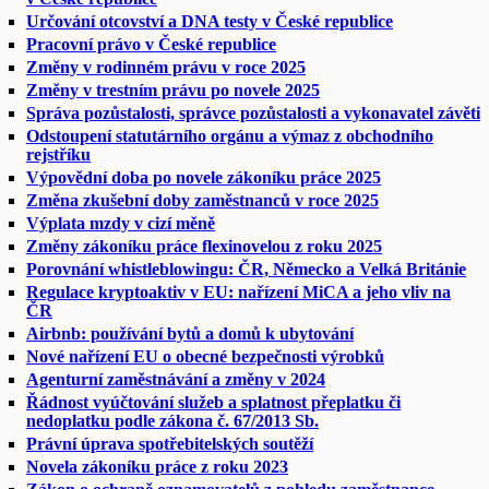
Určování otcovství a DNA testy v České republice
Pracovní právo v České republice
Změny v rodinném právu v roce 2025
Změny v trestním právu po novele 2025
Správa pozůstalosti, správce pozůstalosti a vykonavatel závěti
Odstoupení statutárního orgánu a výmaz z obchodního
rejstříku
Výpovědní doba po novele zákoníku práce 2025
Změna zkušební doby zaměstnanců v roce 2025
Výplata mzdy v cizí měně
Změny zákoníku práce flexinovelou z roku 2025
Porovnání whistleblowingu: ČR, Německo a Velká Británie
Regulace kryptoaktiv v EU: nařízení MiCA a jeho vliv na
ČR
Airbnb: používání bytů a domů k ubytování
Nové nařízení EU o obecné bezpečnosti výrobků
Agenturní zaměstnávání a změny v 2024
Řádnost vyúčtování služeb a splatnost přeplatku či
nedoplatku podle zákona č. 67/2013 Sb.
Právní úprava spotřebitelských soutěží
Novela zákoníku práce z roku 2023