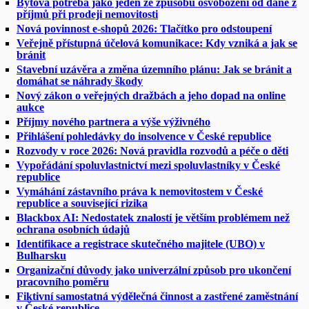
Bytová potřeba jako jeden ze způsobu osvobození od daně z
příjmů při prodeji nemovitosti
Nová povinnost e-shopů 2026: Tlačítko pro odstoupení
Veřejně přístupná účelová komunikace: Kdy vzniká a jak se
bránit
Stavební uzávěra a změna územního plánu: Jak se bránit a
domáhat se náhrady škody
Nový zákon o veřejných dražbách a jeho dopad na online
aukce
Příjmy nového partnera a výše výživného
Přihlášení pohledávky do insolvence v České republice
Rozvody v roce 2026: Nová pravidla rozvodů a péče o děti
Vypořádání spoluvlastnictví mezi spoluvlastníky v České
republice
Vymáhání zástavního práva k nemovitostem v České
republice a související rizika
Blackbox AI: Nedostatek znalostí je větším problémem než
ochrana osobních údajů
Identifikace a registrace skutečného majitele (UBO) v
Bulharsku
Organizační důvody jako univerzální způsob pro ukončení
pracovního poměru
Fiktivní samostatná výdělečná činnost a zastřené zaměstnání
v České republice