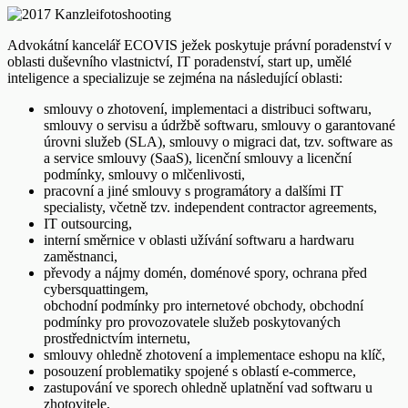
Advokátní kancelář ECOVIS ježek poskytuje právní poradenství v
oblasti duševního vlastnictví, IT poradenství, start up, umělé
inteligence a specializuje se zejména na následující oblasti:
smlouvy o zhotovení, implementaci a distribuci softwaru,
smlouvy o servisu a údržbě softwaru, smlouvy o garantované
úrovni služeb (SLA), smlouvy o migraci dat, tzv. software as
a service smlouvy (SaaS), licenční smlouvy a licenční
podmínky, smlouvy o mlčenlivosti,
pracovní a jiné smlouvy s programátory a dalšími IT
specialisty, včetně tzv. independent contractor agreements,
IT outsourcing,
interní směrnice v oblasti užívání softwaru a hardwaru
zaměstnanci,
převody a nájmy domén, doménové spory, ochrana před
cybersquattingem,
obchodní podmínky pro internetové obchody, obchodní
podmínky pro provozovatele služeb poskytovaných
prostřednictvím internetu,
smlouvy ohledně zhotovení a implementace eshopu na klíč,
posouzení problematiky spojené s oblastí e-commerce,
zastupování ve sporech ohledně uplatnění vad softwaru u
zhotovitele,