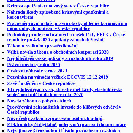
Krizová opatření a nouzový stav v České republice
Náhrada škody způsobené krizovými opatřeními a
koronavirem
Pracovněprávní a další právní otázky ohledně koronaviru a
mimořádných opatření v České republice
Podmínky prodeje ochranných roušek třídy FFP3 v České
republice po 4.3.2020 a pokuty za nedodržování
Zákon o realitním zprostředkování
Velká novela zákona o obchodních korporací 2020
Nejdůležitější české judikáty a rozhodnutí roku 2019
Právní novinky roku 2020
Cestovní náhrady v roce 2023
Pozvánka na vánoční večírek ECOVIS 12.12.2019
Závěť a dědění v České republice
10 nejdůležitějších věcí, které by měl každý vlastník české
společnosti udělat do konce roku 2020
Novela zákonu o pobytu cizinců
Prověřování zahraničních investic do klíčových odvětví v
České republice
Nový český zákon o zpracování osobních údajů
Elektronicky či digitálně podepsaná pracovní dokumentace
Nejzajímavější rozhodnutí Úřadu pro ochranu osobních