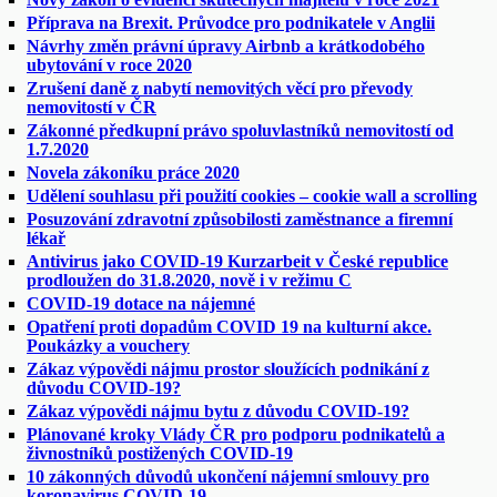
Příprava na Brexit. Průvodce pro podnikatele v Anglii
Návrhy změn právní úpravy Airbnb a krátkodobého
ubytování v roce 2020
Zrušení daně z nabytí nemovitých věcí pro převody
nemovitostí v ČR
Zákonné předkupní právo spoluvlastníků nemovitostí od
1.7.2020
Novela zákoníku práce 2020
Udělení souhlasu při použití cookies – cookie wall a scrolling
Posuzování zdravotní způsobilosti zaměstnance a firemní
lékař
Antivirus jako COVID-19 Kurzarbeit v České republice
prodloužen do 31.8.2020, nově i v režimu C
COVID-19 dotace na nájemné
Opatření proti dopadům COVID 19 na kulturní akce.
Poukázky a vouchery
Zákaz výpovědi nájmu prostor sloužících podnikání z
důvodu COVID-19?
Zákaz výpovědi nájmu bytu z důvodu COVID-19?
Plánované kroky Vlády ČR pro podporu podnikatelů a
živnostníků postižených COVID-19
10 zákonných důvodů ukončení nájemní smlouvy pro
koronavirus COVID-19