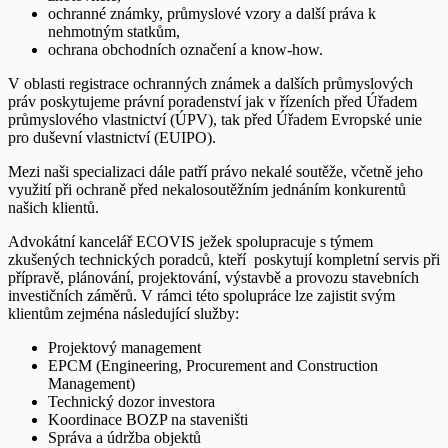
ochranné známky, průmyslové vzory a další práva k
nehmotným statkům,
ochrana obchodních označení a know-how.
V oblasti registrace ochranných známek a dalších průmyslových
práv poskytujeme právní poradenství jak v řízeních před Úřadem
průmyslového vlastnictví (ÚPV), tak před Úřadem Evropské unie
pro duševní vlastnictví (EUIPO).
Mezi naši specializaci dále patří právo nekalé soutěže, včetně jeho
využití při ochraně před nekalosoutěžním jednáním konkurentů
našich klientů.
Advokátní kancelář ECOVIS ježek spolupracuje s týmem
zkušených technických poradců, kteří poskytují kompletní servis při
přípravě, plánování, projektování, výstavbě a provozu stavebních
investičních záměrů. V rámci této spolupráce lze zajistit svým
klientům zejména následující služby:
Projektový management
EPCM (Engineering, Procurement and Construction
Management)
Technický dozor investora
Koordinace BOZP na staveništi
Správa a údržba objektů