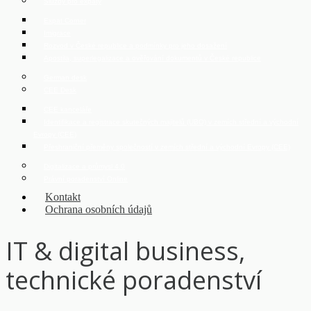
Služby pro expaty
Expat Corner
Imigrace
Rozvod v České republice a podmínky pro jeho dosažení
Apostila, superlegalizace a ověřování dokumentů v České republice
German desk
CEE Desk
CEE kanceláře
Identifikace a registrace skutečných majitelů (UBO) v zemích střední a východní
Evropy (CEE)
Přeshraniční přeměny společností v zemích střední a východní Evropy (CEE)
Digitalizace a průmysl 4.0
Právní poradenství Online
Kontakt
Ochrana osobních údajů
IT & digital business,
technické poradenství