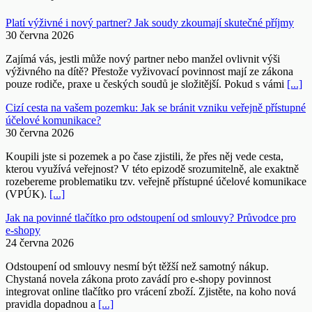
Platí výživné i nový partner? Jak soudy zkoumají skutečné příjmy
30 června 2026
Zajímá vás, jestli může nový partner nebo manžel ovlivnit výši
výživného na dítě? Přestože vyživovací povinnost mají ze zákona
pouze rodiče, praxe u českých soudů je složitější. Pokud s vámi
[...]
Cizí cesta na vašem pozemku: Jak se bránit vzniku veřejně přístupné
účelové komunikace?
30 června 2026
Koupili jste si pozemek a po čase zjistili, že přes něj vede cesta,
kterou využívá veřejnost? V této epizodě srozumitelně, ale exaktně
rozebereme problematiku tzv. veřejně přístupné účelové komunikace
(VPÚK).
[...]
Jak na povinné tlačítko pro odstoupení od smlouvy? Průvodce pro
e-shopy
24 června 2026
Odstoupení od smlouvy nesmí být těžší než samotný nákup.
Chystaná novela zákona proto zavádí pro e-shopy povinnost
integrovat online tlačítko pro vrácení zboží. Zjistěte, na koho nová
pravidla dopadnou a
[...]