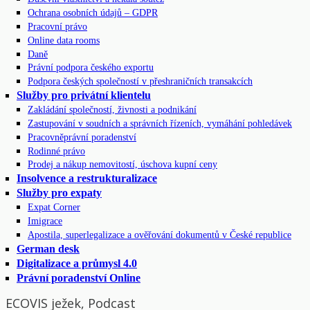
Ochrana osobních údajů – GDPR
Pracovní právo
Online data rooms
Daně
Právní podpora českého exportu
Podpora českých společností v přeshraničních transakcích
Služby pro privátní klientelu
Zakládání společností, živnosti a podnikání
Zastupování v soudních a správních řízeních, vymáhání pohledávek
Pracovněprávní poradenství
Rodinné právo
Prodej a nákup nemovitostí, úschova kupní ceny
Insolvence a restrukturalizace
Služby pro expaty
Expat Corner
Imigrace
Apostila, superlegalizace a ověřování dokumentů v České republice
German desk
Digitalizace a průmysl 4.0
Právní poradenství Online
ECOVIS ježek, Podcast