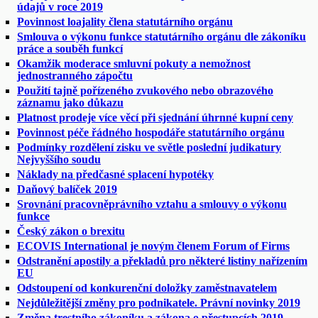
údajů v roce 2019
Povinnost loajality člena statutárního orgánu
Smlouva o výkonu funkce statutárního orgánu dle zákoníku
práce a souběh funkcí
Okamžik moderace smluvní pokuty a nemožnost
jednostranného zápočtu
Použití tajně pořízeného zvukového nebo obrazového
záznamu jako důkazu
Platnost prodeje více věcí při sjednání úhrnné kupní ceny
Povinnost péče řádného hospodáře statutárního orgánu
Podmínky rozdělení zisku ve světle poslední judikatury
Nejvyššího soudu
Náklady na předčasné splacení hypotéky
Daňový balíček 2019
Srovnání pracovněprávního vztahu a smlouvy o výkonu
funkce
Český zákon o brexitu
ECOVIS International je novým členem Forum of Firms
Odstranění apostily a překladů pro některé listiny nařízením
EU
Odstoupení od konkurenční doložky zaměstnavatelem
Nejdůležitější změny pro podnikatele. Právní novinky 2019
Změna trestního zákoníku a zákona o přestupcích 2019