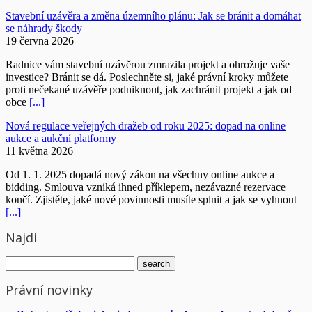
Stavební uzávěra a změna územního plánu: Jak se bránit a domáhat
se náhrady škody
19 června 2026
Radnice vám stavební uzávěrou zmrazila projekt a ohrožuje vaše
investice? Bránit se dá. Poslechněte si, jaké právní kroky můžete
proti nečekané uzávěře podniknout, jak zachránit projekt a jak od
obce
[...]
Nová regulace veřejných dražeb od roku 2025: dopad na online
aukce a aukční platformy
11 května 2026
Od 1. 1. 2025 dopadá nový zákon na všechny online aukce a
bidding. Smlouva vzniká ihned příklepem, nezávazné rezervace
končí. Zjistěte, jaké nové povinnosti musíte splnit a jak se vyhnout
[...]
Najdi
Právní novinky