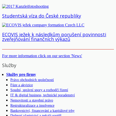
Studentská víza do České republiky
ECOVIS ježek k následkům porušení povinnosti
zveřejňování finančních výkazů
For more information click on our section 'News'
Služby
Služby pro firmy
Právo obchodních společností
Fúze a akvizice
Soudní, správní spory a rozhodčí řízení
IT & digital business, technické poradenství
Nemovitosti a stavební právo
Restrukturalizace a insolvence
Bankovnictví, financování a kapitálové trhy
Duševní vlastnictví a nekalá soutěž