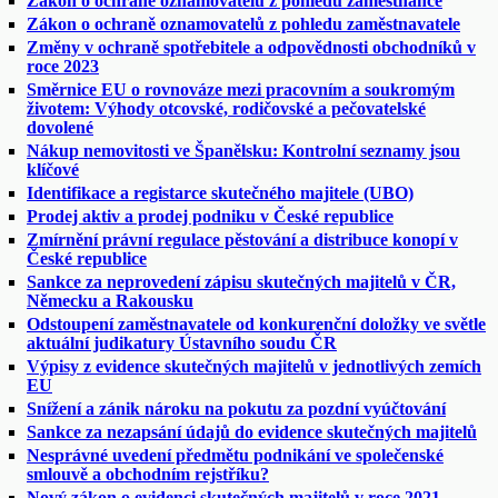
Zákon o ochraně oznamovatelů z pohledu zaměstnance
Zákon o ochraně oznamovatelů z pohledu zaměstnavatele
Změny v ochraně spotřebitele a odpovědnosti obchodníků v
roce 2023
Směrnice EU o rovnováze mezi pracovním a soukromým
životem: Výhody otcovské, rodičovské a pečovatelské
dovolené
Nákup nemovitosti ve Španělsku: Kontrolní seznamy jsou
klíčové
Identifikace a registarce skutečného majitele (UBO)
Prodej aktiv a prodej podniku v České republice
Zmírnění právní regulace pěstování a distribuce konopí v
České republice
Sankce za neprovedení zápisu skutečných majitelů v ČR,
Německu a Rakousku
Odstoupení zaměstnavatele od konkurenční doložky ve světle
aktuální judikatury Ústavního soudu ČR
Výpisy z evidence skutečných majitelů v jednotlivých zemích
EU
Snížení a zánik nároku na pokutu za pozdní vyúčtování
Sankce za nezapsání údajů do evidence skutečných majitelů
Nesprávné uvedení předmětu podnikání ve společenské
smlouvě a obchodním rejstříku?
Nový zákon o evidenci skutečných majitelů v roce 2021