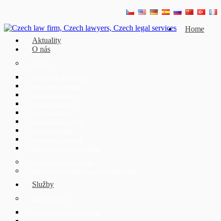
Home
Aktuality
O nás
Náš tým
JUDr. Mojmír Ježek, Ph.D.
Mgr. Eliška Čáslavská
Mgr. Jaroslav Hotař
Mgr. David Strupek
Mgr. Fabián Černý
Mgr. Petr Běhan, Ph.D.
Mgr. Azra Drozdek
Mgr. Karolína Ederová
Student internship 2023/2024
O ECOVIS Česká republika
Spolupráce pro advokáty v rámci sítě ECOVIS
Služby
Služby pro firmy
Právo obchodních společností