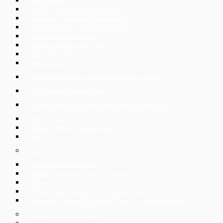
Fúze a akvizice
Soudní, správní spory a rozhodčí řízení
Bankovnictví, financování a kapitálové trhy
IT & digital business, technické poradenství
Nemovitosti a stavební právo
Ochrana osobních údajů – GDPR
Online data rooms
Pracovní právo
Hromadné propouštění zaměstnanců v České republice
Právní podpora českého exportu
Podpora českých společností v přeshraničních transakcích
Restrukturalizace a insolvence
Duševní vlastnictví a nekalá soutěž
Daně
Služby pro privátní klientelu
Pracovněprávní poradenství
Zakládání společností, živnosti a podnikání
Rodinné právo
Prodej a nákup nemovitostí, úschova kupní ceny
Zastupování v soudních a správních řízeních, vymáhání pohledávek
Insolvence a restrukturalizace