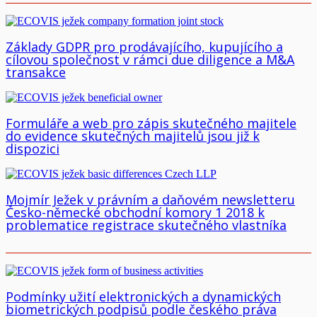
Základy GDPR pro prodávajícího, kupujícího a
cílovou společnost v rámci due diligence a M&A
transakce
Formuláře a web pro zápis skutečného majitele
do evidence skutečných majitelů jsou již k
dispozici
Mojmír Ježek v právním a daňovém newsletteru
Česko-německé obchodní komory 1 2018 k
problematice registrace skutečného vlastníka
Podmínky užití elektronických a dynamických
biometrických podpisů podle českého práva