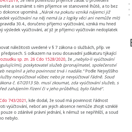
4047/2019
, že není povinností příjemce žádat o provedení
rovést a seznámit s ním příjemce ve stanovené lhůtě, a to bez
 to dokonce upomíná.
„Nárok na pokutu vzniká nájemci již
dek vyúčtování na něj nemá (a z logiky věci ani nemůže mít)
pravidla 30.4., doručeno příjemci vyúčtování, vzniká mu hned
ný výsledek vyúčtování, ať již je příjemci vyúčtován nedoplatek
vat náležitosti uvedené v § 7 zákona o službách, příp. ve
předpisech. S odkazem na svou dosavadní judikaturu týkající
rozsudku sp. zn. 26 Cdo 1528/2020
, že
„nebylo-li vyúčtování
gulujícími), poskytovatel služeb (pronajímatel, společenství
eb nesplnil a jeho povinnost trvá i nadále.“
Podle Nejvyššího
služby nevyúčtoval vůbec nebo je nevyúčtoval řádně. Soud
 zákona č. 67/2013 Sb. musí zkoumat, zda vyúčtování služeb, s
ed zahájením řízení či v jeho průběhu), bylo řádné“.
6 Cdo 743/2021
, kde dodal, že soud má povinnost řádnost
i vyúčtování, neboť ani jejich absence nemůže zhojit vzniklé
pouze o zdánlivé právní jednání, k němuž se nepřihlíží, a soud
no nebylo.