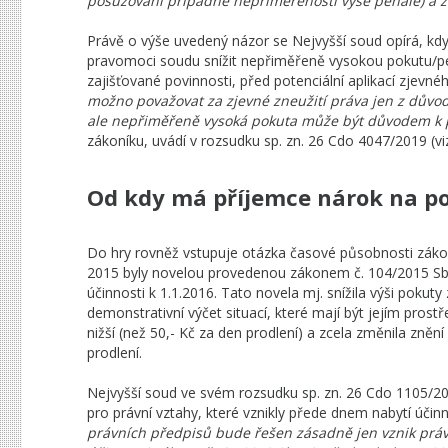
posuzování případné nepřiměřenosti výše penále) a z
Právě o výše uvedený názor se Nejvyšší soud opírá, kdy
pravomoci soudu snížit nepřiměřeně vysokou pokutu/pe
zajišťované povinnosti, před potenciální aplikací zjevné
možno považovat za zjevné zneužití práva jen z důvod
ale nepřiměřeně vysoká pokuta může být důvodem k p
zákoníku, uvádí v rozsudku sp. zn. 26 Cdo 4047/2019 (viz
Od kdy má příjemce nárok na po
Do hry rovněž vstupuje otázka časové působnosti zákona 
2015 byly novelou provedenou zákonem č. 104/2015 Sb.
účinnosti k 1.1.2016. Tato novela mj. snížila výši pokut
demonstrativní výčet situací, které mají být jejím pros
nižší (než 50,- Kč za den prodlení) a zcela změnila zněn
prodlení.
Nejvyšší soud ve svém rozsudku sp. zn. 26 Cdo 1105/202
pro právní vztahy, které vznikly přede dnem nabytí účin
právních předpisů bude řešen zásadně jen vznik práv