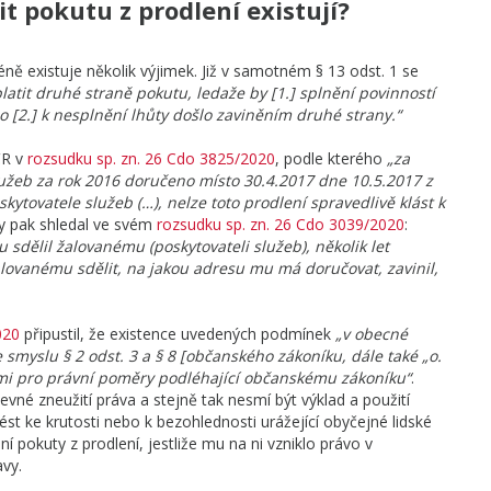
it pokutu z prodlení existují?
éně existuje několik výjimek. Již v samotném § 13 odst. 1 se
latit druhé straně pokutu, ledaže by [1.] splnění povinností
 [2.] k nesplnění lhůty došlo zaviněním druhé strany.“
ČR v
rozsudku sp. zn. 26 Cdo 3825/2020
, podle kterého
„za
užeb za rok 2016 doručeno místo 30.4.2017 dne 10.5.2017 z
tovatele služeb (…), nelze toto prodlení spravedlivě klást k
any pak shledal ve svém
rozsudku sp. zn. 26 Cdo 3039/2020
:
u sdělil žalovanému (poskytovateli služeb), několik let
lovanému sdělit, na jakou adresu mu má doručovat, zavinil,
020
připustil, že existence uvedených podmínek
„v obecné
 smyslu § 2 odst. 3 a § 8 [občanského zákoníku, dále také „o.
ými pro právní poměry podléhající občanskému zákoníku“
.
né zneužití práva a stejně tak nesmí být výklad a použití
st ke krutosti nebo k bezohlednosti urážející obyčejné lidské
 pokuty z prodlení, jestliže mu na ni vzniklo právo v
avy.