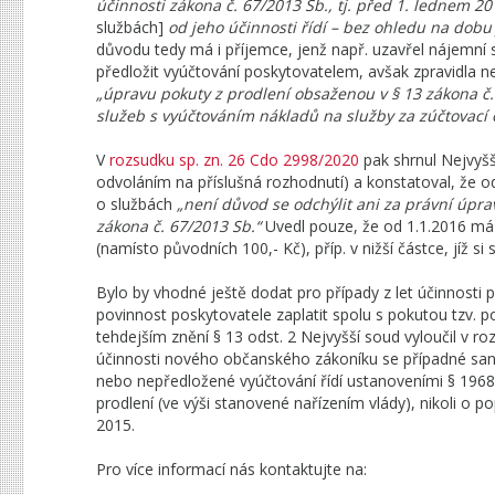
účinnosti zákona č. 67/2013 Sb., tj. před 1. lednem 
službách]
od jeho účinnosti řídí – bez ohledu na dobu
důvodu tedy má i příjemce, jenž např. uzavřel nájemní s
předložit vyúčtování poskytovatelem, avšak zpravidla ne
„úpravu pokuty z prodlení obsaženou v § 13 zákona č.
služeb s vyúčtováním nákladů na služby za zúčtovací 
V
rozsudku sp. zn. 26 Cdo 2998/2020
pak shrnul Nejvyšš
odvoláním na příslušná rozhodnutí) a konstatoval, že
o službách
„není důvod se odchýlit ani za právní úprav
zákona č. 67/2013 Sb.“
Uvedl pouze, že od 1.1.2016 má 
(namísto původních 100,- Kč), příp. v nižší částce, jíž s
Bylo by vhodné ještě dodat pro případy z let účinnosti 
povinnost poskytovatele zaplatit spolu s pokutou tzv. p
tehdejším znění § 13 odst. 2 Nejvyšší soud vyloučil v ro
účinnosti nového občanského zákoníku se případné san
nebo nepředložené vyúčtování řídí ustanoveními § 1968
prodlení (ve výši stanovené nařízením vlády), nikoli o p
2015.
Pro více informací nás kontaktujte na: