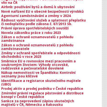
vliv na ČR
Airbnb: používání bytů a domů k ubytování
Nové nařízení EU o obecné bezpečnosti výrobků
Agenturní zaměstnávání a změny v 2024
Řádnost vyúčtování služeb a splatnost přeplatku
či nedoplatku podle zákona č. 67/2013 Sb.
Právní úprava spotřebitelských soutěží
Novela zákoníku práce z roku 2023
Zákon o ochraně oznamovatelů z pohledu
zaměstnance
Zákon o ochraně oznamovatelů z pohledu
zaměstnavatele
Změny v ochraně spotřebitele a odpovědnosti
obchodníků v roce 2023
Směrnice EU o rovnováze mezi pracovním a
soukromým životem: Výhody otcovské,
rodičovské a pečovatelské dovolené
Nákup nemovitosti ve Španělsku: Kontrolní
seznamy jsou klíčové
Identifikace a registarce skutečného majitele
(UBO)
Prodej aktiv a prodej podniku v České republice
Zmírnění právní regulace pěstování a distribuce
konopí v České republice
Sankce za neprovedení zápisu skutečných
majitelů v ČR, Německu a Rakousku