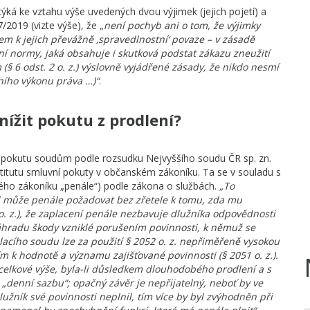
ká ke vztahu výše uvedených dvou výjimek (jejich pojetí) a
/2019 (vizte výše), že
„není pochyb ani o tom, že výjimky
 k jejich převážně ‚spravedlnostní‘ povaze – v zásadě
í normy, jaká obsahuje i skutková podstat zákazu zneužití
 (§ 6 odst. 2 o. z.) výslovně vyjádřené zásady, že nikdo nesmí
ního výkonu práva …)“
.
nížit pokutu z prodlení?
u pokutu soudům podle rozsudku Nejvyššího soudu ČR sp. zn.
titutu smluvní pokuty v občanském zákoníku. Ta se v souladu s
ského zákoníku „penále“) podle zákona o službách.
„To
el může penále požadovat bez zřetele k tomu, zda mu
o. z.), že zaplacení penále nezbavuje dlužníka odpovědnosti
 náhradu škody vzniklé porušením povinnosti, k němuž se
olacího soudu lze za použití § 2052 o. z. nepřiměřeně vysokou
ím k hodnotě a významu zajišťované povinnosti (§ 2051 o. z.).
celkové výše, byla-li důsledkem dlouhodobého prodlení a s
denní sazbu“; opačný závěr je nepřijatelný, neboť by ve
užník své povinnosti neplnil, tím více by byl zvýhodněn při