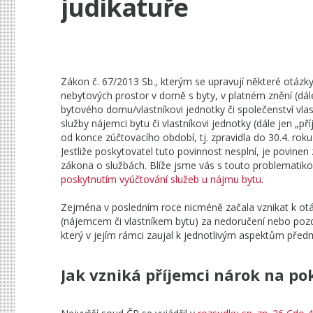
judikatuře
Zákon č. 67/2013 Sb., kterým se upravují některé otázky
nebytových prostor v domě s byty, v platném znění (dál
bytového domu/vlastníkovi jednotky či společenství vlas
služby nájemci bytu či vlastníkovi jednotky (dále jen „p
od konce zúčtovacího období, tj. zpravidla do 30.4. rok
Jestliže poskytovatel tuto povinnost nesplní, je povine
zákona o službách. Blíže jsme vás s touto problematiko
poskytnutím vyúčtování služeb u nájmu bytu
.
Zejména v posledním roce nicméně začala vznikat k ot
(nájemcem či vlastníkem bytu) za nedoručení nebo pozdn
který v jejím rámci zaujal k jednotlivým aspektům před
Jak vzniká příjemci nárok na po