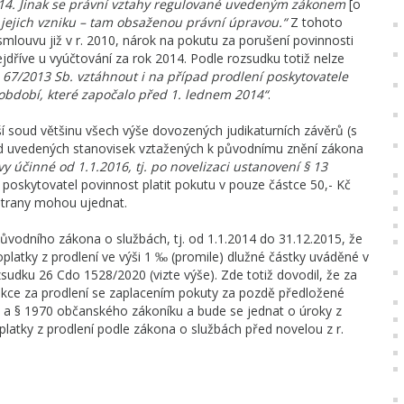
2014. Jinak se právní vztahy regulované uvedeným zákonem
[o
 jejich vzniku – tam obsaženou právní úpravou.“
Z tohoto
mlouvu již v r. 2010, nárok na pokutu za porušení povinnosti
jdříve u vyúčtování za rok 2014. Podle rozsudku totiž nelze
 67/2013 Sb. vztáhnout i na případ prodlení poskytovatele
období, které započalo před 1. lednem 2014“
.
í soud většinu všech výše dovozených judikaturních závěrů (s
 od uvedených stanovisek vztažených k původnímu znění zákona
y účinné od 1.1.2016, tj. po novelizaci ustanovení § 13
poskytovatel povinnost platit pokutu v pouze částce 50,- Kč
i strany mohou ujednat.
původního zákona o službách, tj. od 1.1.2014 do 31.12.2015, že
oplatky z prodlení ve výši 1 ‰ (promile) dlužné částky uváděné v
zsudku 26 Cdo 1528/2020 (vizte výše). Zde totiž dovodil, že za
kce za prodlení se zaplacením pokuty za pozdě předložené
 a § 1970 občanského zákoníku a bude se jednat o úroky z
oplatky z prodlení podle zákona o službách před novelou z r.