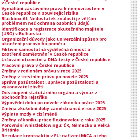
v České republice
Vymáhání zástavního práva k nemovitostem v
České republice a související rizika
Blackbox AI: Nedostatek znalostí je větším
problémem než ochrana osobních údajů
Identifikace a registrace skutečného majitele
(UBO) v Bulharsku
Organizační důvody jako univerzální způsob pro
ukončení pracovního poměru
Fiktivní samostatná výdělečná činnost a
zastřené zaměstnání v České republice
Určování otcovství a DNA testy v České republice
Pracovní právo v České republice
Změny v rodinném právu v roce 2025
Změny v trestním právu po novele 2025
Správa pozůstalosti, správce pozůstalosti a
vykonavatel závěti
Odstoupení statutárního orgánu a výmaz z
obchodního rejstříku
Výpovědní doba po novele zákoníku práce 2025
Změna zkušební doby zaměstnanců v roce 2025
Výplata mzdy v cizí měně
Změny zákoníku práce flexinovelou z roku 2025
Porovnání whistleblowingu: ČR, Německo a Velká
Británie
Regulace kryptoaktiv v EU: nařízení MiCA a jeho