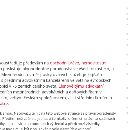
i soustřeďuje především na
obchodní právo
,
nemovitostní
a poskytuje plnohodnotné poradenství ve všech oblastech, a
ří. Mezinárodní rozměr poskytovaných služeb je zajištěn
 s předními advokátními kancelářemi ve většině evropských
bící v 75 zemích celého světa.
Členové týmu advokátní
ředních mezinárodních advokátních a daňových firem v
cím, velkým českým společnostem, ale i středním firmám a
l.cz.
klamou. Nepovažujte nic na této webové stránce za právní poradenství
. Předtím, než začnete jednat o čemkoliv, o čem si na těchto stránkách
edky nejsou zárukou budoucích výsledků a předchozí výsledky
je jiný a musí být posuzován podle vlastních okolností.