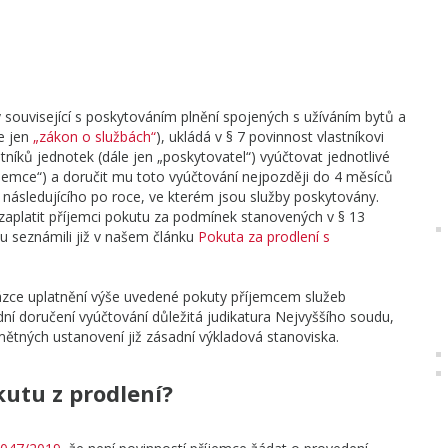
 související s poskytováním plnění spojených s užíváním bytů a
e jen
„zákon o službách“
), ukládá v § 7 povinnost vlastníkovi
tníků jednotek (dále jen „poskytovatel“) vyúčtovat jednotlivé
říjemce“) a doručit mu toto vyúčtování nejpozději do 4 měsíců
u následujícího po roce, ve kterém jsou služby poskytovány.
n zaplatit příjemci pokutu za podmínek stanovených v § 13
u seznámili již v našem článku
Pokuta za prodlení s
ázce uplatnění výše uvedené pokuty příjemcem služeb
í doručení vyúčtování důležitá judikatura Nejvyššího soudu,
mětných ustanovení již zásadní výkladová stanoviska.
kutu z prodlení?