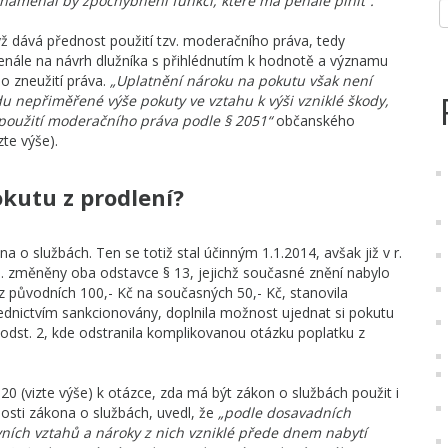
namenal by zpochybnění funkcí, které má penále plnit“.
ž dává přednost použití tzv. moderačního práva, tedy
nále na návrh dlužníka s přihlédnutím k hodnotě a významu
ho zneužití práva.
„Uplatnění nároku na pokutu však není
u nepřiměřené výše pokuty ve vztahu k výši vzniklé škody,
oužití moderačního práva podle § 2051“
občanského
te výše).
kutu z prodlení?
o službách. Ten se totiž stal účinným 1.1.2014, avšak již v r.
 změněny oba odstavce § 13, jejichž současné znění nabylo
y z původních 100,- Kč na současných 50,- Kč, stanovila
třednictvím sankcionovány, doplnila možnost ujednat si pokutu
í odst. 2, kde odstranila komplikovanou otázku poplatku z
0 (vizte výše) k otázce, zda má být zákon o službách použit i
nosti zákona o službách, uvedl, že
„podle dosavadních
ních vztahů a nároky z nich vzniklé přede dnem nabytí