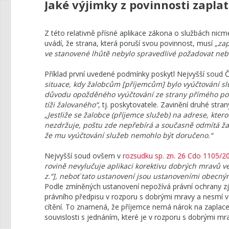
Jaké výjimky z povinnosti zaplat
Z této relativně přísné aplikace zákona o službách nicm
uvádí, že strana, která poruší svou povinnost, musí
„zap
ve stanovené lhůtě nebylo spravedlivé požadovat nebo
Příklad první uvedené podmínky poskytl Nejvyšší soud 
situace, kdy žalobcům [příjemcům] bylo vyúčtování sl
důvodu opožděného vyúčtování ze strany přímého posky
tíži žalovaného“
, tj. poskytovatele. Zavinění druhé str
„Jestliže se žalobce (příjemce služeb) na adrese, ktero
nezdržuje, poštu zde nepřebírá a současně odmítá ža
že mu vyúčtování služeb nemohlo být doručeno.“
Nejvyšší soud ovšem v
rozsudku sp. zn. 26 Cdo 1105/2
rovině nevylučuje aplikaci korektivu dobrých mravů ve
z.“], neboť tato ustanovení jsou ustanoveními obecn
Podle zmíněných ustanovení nepožívá právní ochrany zjev
právního předpisu v rozporu s dobrými mravy a nesmí vé
cítění. To znamená, že příjemce nemá nárok na zaplacení
souvislosti s jednáním, které je v rozporu s dobrými mr