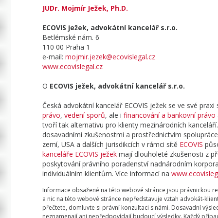
JUDr. Mojmír Ježek, Ph.D.
ECOVIS ježek, advokátní kancelář s.r.o.
Betlémské nám. 6
110 00 Praha 1
e-mail:
mojmir.jezek@ecovislegal.cz
www.ecovislegal.cz
O
ECOVIS ježek, advokátní kancelář s.r.o.
Česká advokátní kancelář ECOVIS ježek se ve své prax
právo
,
vedení sporů
, ale i
financování a bankovní právo
tvoří tak alternativu pro klienty mezinárodních kancelá
dosavadními zkušenostmi a prostřednictvím spolupráce
zemí, USA a dalších jurisdikcích v rámci sítě
ECOVIS
půso
kanceláře ECOVIS ježek
mají dlouholeté zkušenosti z p
poskytování právního poradenství nadnárodním korpora
individuálním klientům. Více informací na
www.ecovislega
Informace obsažené na této webové stránce jsou právnickou re
a nic na této webové stránce nepředstavuje vztah advokát-klient
přečtete, domluvte si právní konzultaci s námi. Dosavadní výsl
neznamenají ani nepředpovídají budoucí výsledky. Každý případ 