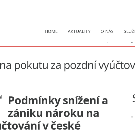
HOME
AKTUALITY
O NÁS
SLUŽ
 na pokutu za pozdní vyúčtov
Podmínky snížení a
zániku nároku na
čtování v české