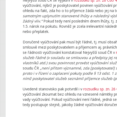
Nejvyšší soud ČR se vyjádřil v
rozsudku sp. zn. 26 Cdo 
vyúčtování, nýbrž je poskytovatel povinen vyúčtování p
ohledu na fakt, zda ho o to příjemce žádá nebo jej na
samotným uplynutím stanovené lhůty a následný výsle
žádný vliv.“
Pokud tedy není posledním dnem lhůty, tj. z
1.5. nárok na pokutu. Rovněž je zcela irelevantní násled
nebo přeplatek.
Doručené vyúčtování pak musí být řádné, tj. musí obsaho
smlouvě mezi poskytovatelem a příjemcem aj. právních 
se řádnosti vyúčtování konstatoval Nejvyšší soud ČR v
služeb řádné (v souladu se smlouvou a předpisy jej re
vlastníků atd.) svou povinnost provést vyúčtování služ
soudu ČR
„není přitom významné, zda [poskytovatel] 
proto i v řízení o zaplacení pokuty podle § 13 odst. 1
nímž poskytovatel služeb seznámil příjemce služeb (př
Uvedené stanovisko pak potvrdil i v
rozsudku sp. zn. 2
vyúčtování zkoumat bez ohledu na vznesené námitky prot
vady vyúčtování. Pokud vyúčtování není řádné, jedná se 
tedy postupuje stejně, jakoby žádné vyúčtování doruče