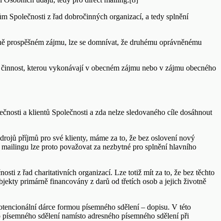
m Společnosti z řad dobročinných organizací, a tedy splnění
becně prospěšném zájmu, lze se domnívat, že druhému oprávněnému
ní činnost, kterou vykonávají v obecném zájmu nebo v zájmu obecného
ečnosti a klientů Společnosti a zda nelze sledovaného cíle dosáhnout
drojů příjmů pro své klienty, máme za to, že bez oslovení nový
mailingu lze proto považovat za nezbytné pro splnění hlavního
ti z řad charitativních organizací. Lze totiž mít za to, že bez těchto
jekty primárně financovány z darů od třetích osob a jejich životně
otencionální dárce formou písemného sdělení – dopisu. V této
 písemného sdělení namísto adresného písemného sdělení při