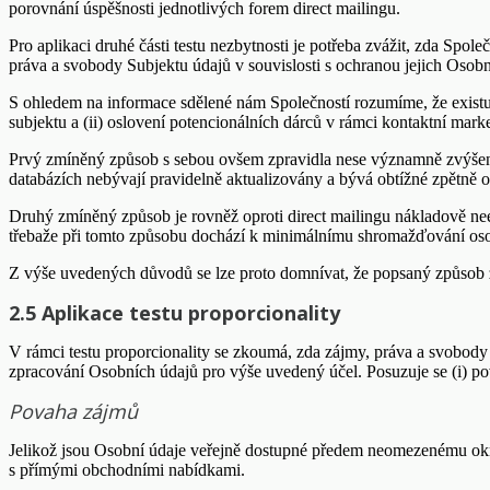
porovnání úspěšnosti jednotlivých forem direct mailingu.
Pro aplikaci druhé části testu nezbytnosti je potřeba zvážit, zda Spo
práva a svobody Subjektu údajů v souvislosti s ochranou jejich Oso
S ohledem na informace sdělené nám Společností rozumíme, že existují
subjektu a (ii) oslovení potencionálních dárců v rámci kontaktní mar
Prvý zmíněný způsob s sebou ovšem zpravidla nese významně zvýšené 
databázích nebývají pravidelně aktualizovány a bývá obtížné zpětně 
Druhý zmíněný způsob je rovněž oproti direct mailingu nákladově nee
třebaže při tomto způsobu dochází k minimálnímu shromažďování oso
Z výše uvedených důvodů se lze proto domnívat, že popsaný způsob zp
2.5 Aplikace testu proporcionality
V rámci testu proporcionality se zkoumá, zda zájmy, práva a svobod
zpracování Osobních údajů pro výše uvedený účel. Posuzuje se (i) pova
Povaha zájmů
Jelikož jsou Osobní údaje veřejně dostupné předem neomezenému okr
s přímými obchodními nabídkami.