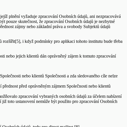
 jejíž plnění vyžaduje zpracování Osobních údajů, ani nezpracovává
být pouze skutečnost, že zpracování Osobních údajů je nezbytné
 přednost zájmy nebo základní práva a svobody Subjektů údajů
ozšířit[5], i když podmínky pro aplikaci tohoto institutu bude třeba
osti nebo jejich klientů dán oprávněný zájem k tomuto zpracování
lečnosti nebo klientů Společnosti a zda sledovaného cíle nelze
í přednost před oprávněným zájmem Společnosti nebo klientů
umožňovalo zpracování vybraných osobních údajů za účelem nabízení
í již toto ustanovení nemůže být použito pro zpracování Osobních
 Osobních údajů, tedy pro direct mailing.[8]