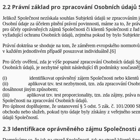
2.2 Právní základ pro zpracování Osobních údajů 
Jelikož Společnost nezískala souhlas Subjektů údajů se zpracováním 
Osobní údaje za účelem plnění právní povinnosti, máme za to, že pr
pro účely oprávněných zájmů Společnosti či klientů Společnosti z řa
vyžadující ochranu Osobních údajů, zejména pokud by bylo Subjektem
Právní doktrína se shoduje na tom, že záměrem evropského normotvůrce
v každém jednotlivém případě posuzovat individuálně.[6]
Pro účely ověření, zda je výše popsané zpracování Osobních údajů Spo
Osobních údajů, je nezbytné splnit následující tři podmínky současně[
(i) identifikovat oprávněný zájem Společnosti nebo klientů S
(ii) aplikovat tzv. test nezbytnosti, tzn. zda zpracování Osobníc
dosáhnout jiným způsobem;
(iii) aplikovat tzv. test proporcionality, tzn. zda zájmy, práva 
Společnosti na zpracování Osobních údajů.
Pro úplnost doplňujeme, že ustanovení § 5 odst. 5 zák. č. 101/2000
obchodu nebo služeb, pokud tyto údaje byly získány z veřejného sezn
údajů Společností.
2.3 Identifikace oprávněného zájmu Společnosti a 
Domníváme se, že jak na straně Společnosti, tak na straně klientů Sp