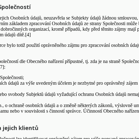
Společností
jejich Osobních údajů, neuzavřela se Subjekty údajů žádnou smlouvou,
ávním základem zpracování Osobních údajů ze strany Společnosti může 
d dobročinných organizací, kromě případů, kdy před těmito zájmy mají
 údajů dítě.[4]
 bylo totiž použití oprávněného zájmu pro zpracování osobních údajů r
lečností dle Obecného nařízení přípustné, tj. zda je na straně Společn
7]:
polečnosti;
h údajů za výše uvedeným účelem je nezbytné pro oprávněný zájem Spo
nebo svobody Subjektů údajů vyžadující ochranu Osobních údajů nemaj
 Sb., o ochraně osobních údajů a o změně některých zákonů, výslovně 
amu nebo v souvislosti s činností správce. Účinností Obecného nařízen
jejich klientů
olečnosti lze identifikovat oprávněný zájem pro výše popsané zpracování