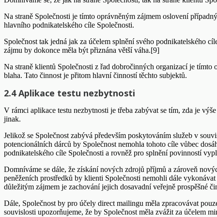
Na straně Společnosti je tímto oprávněným zájmem oslovení případnýc
hlavního podnikatelského cíle Společnosti.
Společnost tak jedná jak za účelem splnění svého podnikatelského c
zájmu by dokonce měla být přiznána větší váha.[9]
Na straně klientů Společnosti z řad dobročinných organizací je tímt
blaha. Tato činnost je přitom hlavní činností těchto subjektů.
2.4 Aplikace testu nezbytnosti
V rámci aplikace testu nezbytnosti je třeba zabývat se tím, zda je v
jinak.
Jelikož se Společnost zabývá především poskytováním služeb v souvisl
potencionálních dárců by Společnost nemohla tohoto cíle vůbec dosáh
podnikatelského cíle Společnosti a rovněž pro splnění povinností vyp
Domníváme se dále, že získání nových zdrojů příjmů a zároveň nových p
peněženích prostředků by klienti Společnosti nemohli dále vykonávat 
důležitým zájmem je zachování jejich dosavadní veřejně prospěšné čin
Dále, Společnost by pro účely direct mailingu měla zpracovávat pouz
souvislosti upozorňujeme, že by Společnost měla zvážit za účelem m