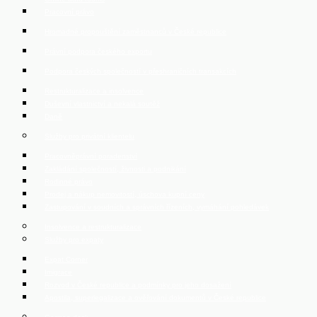
Pracovní právo
Hromadné propouštění zaměstnanců v České republice
Právní podpora českého exportu
Podpora českých společností v přeshraničních transakcích
Restrukturalizace a insolvence
Duševní vlastnictví a nekalá soutěž
Daně
Služby pro privátní klientelu
Pracovněprávní poradenství
Zakládání společností, živnosti a podnikání
Rodinné právo
Prodej a nákup nemovitostí, úschova kupní ceny
Zastupování v soudních a správních řízeních, vymáhání pohledávek
Insolvence a restrukturalizace
Služby pro expaty
Expat Corner
Imigrace
Rozvod v České republice a podmínky pro jeho dosažení
Apostila, superlegalizace a ověřování dokumentů v České republice