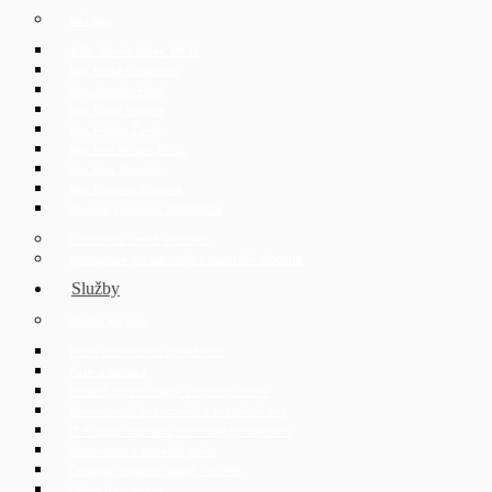
Náš tým
JUDr. Mojmír Ježek, Ph.D.
Mgr. Eliška Čáslavská
Mgr. Jaroslav Hotař
Mgr. David Strupek
Mgr. Fabián Černý
Mgr. Petr Běhan, Ph.D.
Mgr. Azra Drozdek
Mgr. Karolína Ederová
Student internship 2023/2024
O ECOVIS Česká republika
Spolupráce pro advokáty v rámci sítě ECOVIS
Služby
Služby pro firmy
Právo obchodních společností
Fúze a akvizice
Soudní, správní spory a rozhodčí řízení
Bankovnictví, financování a kapitálové trhy
IT & digital business, technické poradenství
Nemovitosti a stavební právo
Ochrana osobních údajů – GDPR
Online data rooms