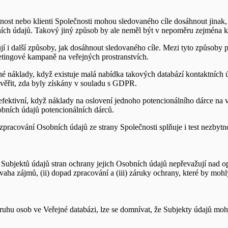
lečnost nebo klienti Společnosti mohou sledovaného cíle dosáhnout jinak
bních údajů. Takový jiný způsob by ale neměl být v nepoměru zejména 
 i další způsoby, jak dosáhnout sledovaného cíle. Mezi tyto způsoby p
ketingové kampaně na veřejných prostranstvích.
náklady, když existuje malá nabídka takových databází kontaktních úd
ověřit, zda byly získány v souladu s GDPR.
fektivní, když náklady na oslovení jednoho potencionálního dárce na ve
bních údajů potencionálních dárců.
racování Osobních údajů ze strany Společnosti splňuje i test nezbytno
y Subjektů údajů stran ochrany jejich Osobních údajů nepřevažují nad
ha zájmů, (ii) dopad zpracování a (iii) záruky ochrany, které by mohly
uhu osob ve Veřejné databázi, lze se domnívat, že Subjekty údajů mo