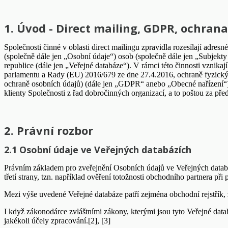
1. Úvod - Direct mailing, GDPR, ochran
Společnosti činné v oblasti direct mailingu zpravidla rozesílají adre
(společně dále jen „Osobní údaje“) osob (společně dále jen „Subjekty
republice (dále jen „Veřejné databáze“). V rámci této činnosti vznika
parlamentu a Rady (EU) 2016/679 ze dne 27.4.2016, ochraně fyzickýc
ochraně osobních údajů) (dále jen „GDPR“ anebo „Obecné nařízení“).
klienty Společnosti z řad dobročinných organizací, a to poštou za př
2. Právní rozbor
2.1 Osobní údaje ve Veřejných databázích
Právním základem pro zveřejnění Osobních údajů ve Veřejných databáz
třetí strany, tzn. například ověření totožnosti obchodního partnera př
Mezi výše uvedené Veřejné databáze patří zejména obchodní rejstřík, ži
I když zákonodárce zvláštními zákony, kterými jsou tyto Veřejné data
jakékoli účely zpracování.[2], [3]