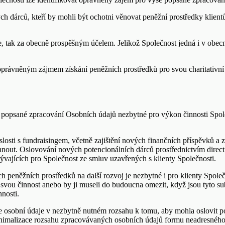
h dárců, kteří by mohli být ochotni věnovat peněžní prostředky klientů
íle, tak za obecně prospěšným účelem. Jelikož Společnost jedná i v o
o oprávněným zájmem získání peněžních prostředků pro svou charitativ
ýše popsané zpracování Osobních údajů nezbytné pro výkon činnosti Spol
osti s fundraisingem, včetně zajištění nových finančních příspěvků a z
nout. Oslovování nových potencionálních dárců prostřednictvím direct 
lývajících pro Společnost ze smluv uzavřených s klienty Společnosti.
eněžních prostředků na další rozvoj je nezbytné i pro klienty Společnos
svou činnost anebo by ji museli do budoucna omezit, když jsou tyto sub
nosti.
e osobní údaje v nezbytně nutném rozsahu k tomu, aby mohla oslovit p
inimalizace rozsahu zpracovávaných osobních údajů formu neadresného