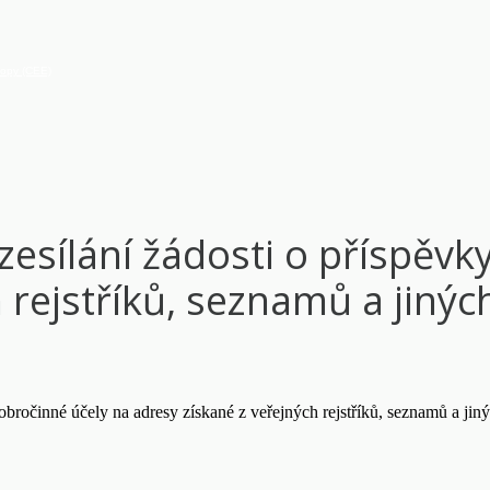
vropy (CEE)
zesílání žádosti o příspěv
 rejstříků, seznamů a jinýc