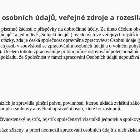
a osobních údajů, veřejné zdroje a rozes
sné písemné žádosti o příspěvky na dobročinné účely. Za tímto účelem ob
 údajů“ a jednotlivě „Subjekt údajů“) uvedených ve veřejných rejstřící
jí otázky, zda je česká společnost oprávněna zpracovávat Osobní údaje (
h osob v souvislosti se zpracováním osobních údajů a o volném pohybu
 Účelem tohoto zpracování je přitom přímé oslovování potencionálních
edpokladu, že Společnost v rámci zpracování Osobních údajů nepoužívá 
ích je zpravidla plnění právní povinnosti, kterou ukládá zvláštní zák
i podpisu smlouvy a ověření oprávnění osob, které ho zastupují.
vnostenský rejstřík, rejstřík společenství vlastníků jednotek a spolkový 
báze zřízeny, a priori neomezil zpracování osobních údajů z nich získ