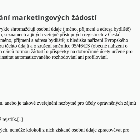
ílání marketingových žádostí
vykle shromažďují osobní údaje (jméno, příjmení a adresa bydliště)
ch, seznamech a jiných veřejně přístupných registrech v České
jméno, příjmení a adresa bydliště) z hlediska nařízení Evropského
 těchto údajů a o zrušení směrnice 95/46/ES (obecné nařízení o
 dárců formou žádostí o příspěvky na dobročinné účely určené pro
institut automatizovaného rozhodování ani profilování.
on, anebo je takové zveřejnění nezbytné pro účely oprávněných zájmů
rejstřík.[1]
aných, nemůže kdokoli z nich získané osobní údaje zpracovávat pro