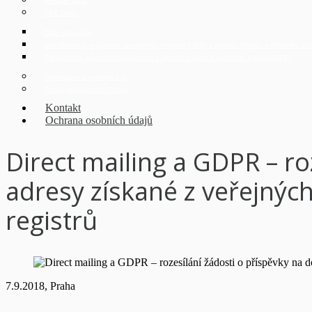
German desk
CEE Desk
CEE kanceláře
Identifikace a registrace skutečných majitelů (UBO) v zemích střední a východní E
Přeshraniční přeměny společností v zemích střední a východní Evropy (CEE)
Digitalizace a průmysl 4.0
Právní poradenství Online
Kontakt
Ochrana osobních údajů
Direct mailing a GDPR – ro
adresy získané z veřejných
registrů
7.9.2018, Praha