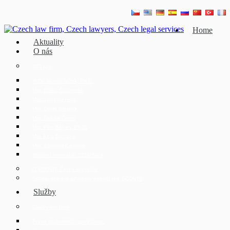
Home
Aktuality
O nás
Náš tým
JUDr. Mojmír Ježek, Ph.D.
Mgr. Eliška Čáslavská
Mgr. Jaroslav Hotař
Mgr. David Strupek
Mgr. Fabián Černý
Mgr. Petr Běhan, Ph.D.
Mgr. Azra Drozdek
Mgr. Karolína Ederová
Student internship 2023/2024
O ECOVIS Česká republika
Spolupráce pro advokáty v rámci sítě ECOVIS
Služby
Služby pro firmy
Právo obchodních společností