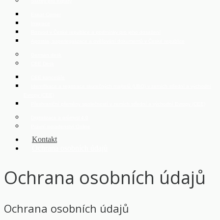
Služby pro expaty
Expat Corner
Imigrace
Rozvod v České republice a podmínky pro jeho dosažení
Apostila, superlegalizace a ověřování dokumentů v České republice
German desk
CEE Desk
CEE kanceláře
Identifikace a registrace skutečných majitelů (UBO) v zemích střední a východní
Evropy (CEE)
Přeshraniční přeměny společností v zemích střední a východní Evropy (CEE)
Digitalizace a průmysl 4.0
Právní poradenství Online
Kontakt
Ochrana osobních údajů
Ochrana osobních údajů
Ochrana osobních údajů