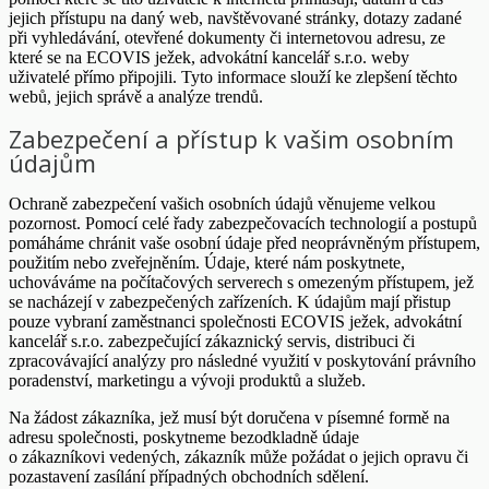
jejich přístupu na daný web, navštěvované stránky, dotazy zadané
při vyhledávání, otevřené dokumenty či internetovou adresu, ze
které se na ECOVIS ježek, advokátní kancelář s.r.o. weby
uživatelé přímo připojili. Tyto informace slouží ke zlepšení těchto
webů, jejich správě a analýze trendů.
Zabezpečení a přístup k vašim osobním
údajům
Ochraně zabezpečení vašich osobních údajů věnujeme velkou
pozornost. Pomocí celé řady zabezpečovacích technologií a postupů
pomáháme chránit vaše osobní údaje před neoprávněným přístupem,
použitím nebo zveřejněním. Údaje, které nám poskytnete,
uchováváme na počítačových serverech s omezeným přístupem, jež
se nacházejí v zabezpečených zařízeních. K údajům mají přistup
pouze vybraní zaměstnanci společnosti ECOVIS ježek, advokátní
kancelář s.r.o. zabezpečující zákaznický servis, distribuci či
zpracovávající analýzy pro následné využití v poskytování právního
poradenství, marketingu a vývoji produktů a služeb.
Na žádost zákazníka, jež musí být doručena v písemné formě na
adresu společnosti, poskytneme bezodkladně údaje
o zákazníkovi vedených, zákazník může požádat o jejich opravu či
pozastavení zasílání případných obchodních sdělení.