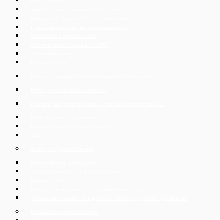
Fúze a akvizice
Soudní, správní spory a rozhodčí řízení
Bankovnictví, financování a kapitálové trhy
IT & digital business, technické poradenství
Nemovitosti a stavební právo
Ochrana osobních údajů – GDPR
Online data rooms
Pracovní právo
Hromadné propouštění zaměstnanců v České republice
Právní podpora českého exportu
Podpora českých společností v přeshraničních transakcích
Restrukturalizace a insolvence
Duševní vlastnictví a nekalá soutěž
Daně
Služby pro privátní klientelu
Pracovněprávní poradenství
Zakládání společností, živnosti a podnikání
Rodinné právo
Prodej a nákup nemovitostí, úschova kupní ceny
Zastupování v soudních a správních řízeních, vymáhání pohledávek
Insolvence a restrukturalizace