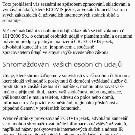
Toto prohlášení vás seznámí se způsobem zpracování, skladování a
využívání údajů, které ECOVIS ježek, advokátní kancelář s.r.o. o
svých zákaznících či uživatelích internetových stránek sbírá a
schraňuje.
Veškeré nakládání s osobními údaji zákazníků se řídí zákonem č.
101/2000 Sb., o ochraně osobních údajů v platném znění a ostatními
právními předpisy platnými na území ČR. ECOVIS ježek,
advokátní kancelář s.r.o. je správcem a současně
zpracovatelem údajů ve smyslu výše uvedeného zákona.
Shromažďování vašich osobních údajů
Údaje, které shromažďujeme v souvislosti s vaší osobou či firmou a
které slouží výhradně k poskytnutí či doručení vyžádané služby či
produktu a k zasílání aktualit či nabídek, mohou obsahovat vaše
jméno a příjmení, titul, název vaší společnosti nebo organizace,
váš kontaktní e-mail a telefon, adresu do práce nebo domů,
informace o vaší pozici v zaměstnání, regionální příslušnost a
případné členství v profesních komorách.
Webové stránky provozované ECOVIS ježek, advokátní kancelář
s.r.o. mohou shromažďovat určité informace o návštěvě uživatelů,
například název poskytovatele internetových služeb a adresu IP,
pomocí které se tito uživatelé k internetu přihlašují, datum a čas