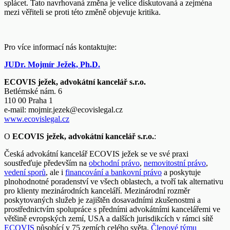
splácet. Tato navrhovaná změna je velice diskutovaná a zejména
mezi věřiteli se proti této změně objevuje kritika.
Pro více informací nás kontaktujte:
JUDr. Mojmír Ježek, Ph.D.
ECOVIS ježek, advokátní kancelář s.r.o.
Betlémské nám. 6
110 00 Praha 1
e-mail:
mojmir.jezek@ecovislegal.cz
www.ecovislegal.cz
O
ECOVIS ježek, advokátní kancelář s.r.o.
:
Česká advokátní kancelář ECOVIS ježek se ve své praxi
soustřeďuje především na
obchodní právo
,
nemovitostní právo
,
vedení sporů
, ale i
financování a bankovní právo
a poskytuje
plnohodnotné poradenství ve všech oblastech, a tvoří tak alternativu
pro klienty mezinárodních kanceláří. Mezinárodní rozměr
poskytovaných služeb je zajištěn dosavadními zkušenostmi a
prostřednictvím spolupráce s předními advokátními kancelářemi ve
většině evropských zemí, USA a dalších jurisdikcích v rámci sítě
ECOVIS
působící v 75 zemích celého světa.
Členové týmu