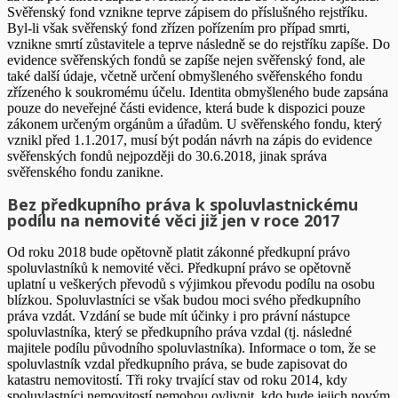
Svěřenský fond vznikne teprve zápisem do příslušného rejstříku.
Byl-li však svěřenský fond zřízen pořízením pro případ smrti,
vznikne smrtí zůstavitele a teprve následně se do rejstříku zapíše. Do
evidence svěřenských fondů se zapíše nejen svěřenský fond, ale
také další údaje, včetně určení obmyšleného svěřenského fondu
zřízeného k soukromému účelu. Identita obmyšleného bude zapsána
pouze do neveřejné části evidence, která bude k dispozici pouze
zákonem určeným orgánům a úřadům. U svěřenského fondu, který
vznikl před 1.1.2017, musí být podán návrh na zápis do evidence
svěřenských fondů nejpozději do 30.6.2018, jinak správa
svěřenského fondu zanikne.
Bez předkupního práva k spoluvlastnickému
podílu na nemovité věci již jen v roce 2017
Od roku 2018 bude opětovně platit zákonné předkupní právo
spoluvlastníků k nemovité věci. Předkupní právo se opětovně
uplatní u veškerých převodů s výjimkou převodu podílu na osobu
blízkou. Spoluvlastníci se však budou moci svého předkupního
práva vzdát. Vzdání se bude mít účinky i pro právní nástupce
spoluvlastníka, který se předkupního práva vzdal (tj. následné
majitele podílu původního spoluvlastníka). Informace o tom, že se
spoluvlastník vzdal předkupního práva, se bude zapisovat do
katastru nemovitostí. Tři roky trvající stav od roku 2014, kdy
spoluvlastníci nemovitostí nemohou ovlivnit, kdo bude jejich novým