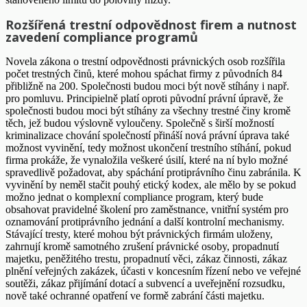
Rozšířená trestní odpovědnost firem a nutnost
zavedení compliance programů
Novela zákona o trestní odpovědnosti právnických osob rozšířila
počet trestných činů, které mohou spáchat firmy z původních 84
přibližně na 200. Společnosti budou moci být nově stíhány i např.
pro pomluvu. Principielně platí oproti původní právní úpravě, že
společnosti budou moci být stíhány za všechny trestné činy kromě
těch, jež budou výslovně vyloučeny. Společně s širší možností
kriminalizace chování společností přináší nová právní úprava také
možnost vyvinění, tedy možnost ukončení trestního stíhání, pokud
firma prokáže, že vynaložila veškeré úsilí, které na ní bylo možné
spravedlivě požadovat, aby spáchání protiprávního činu zabránila. K
vyvinění by neměl stačit pouhý etický kodex, ale mělo by se pokud
možno jednat o komplexní compliance program, který bude
obsahovat pravidelné školení pro zaměstnance, vnitřní systém pro
oznamování protiprávního jednání a další kontrolní mechanismy.
Stávající tresty, které mohou být právnických firmám uloženy,
zahrnují kromě samotného zrušení právnické osoby, propadnutí
majetku, peněžitého trestu, propadnutí věci, zákaz činnosti, zákaz
plnění veřejných zakázek, účasti v koncesním řízení nebo ve veřejné
soutěži, zákaz přijímání dotací a subvencí a uveřejnění rozsudku,
nově také ochranné opatření ve formě zabrání části majetku.