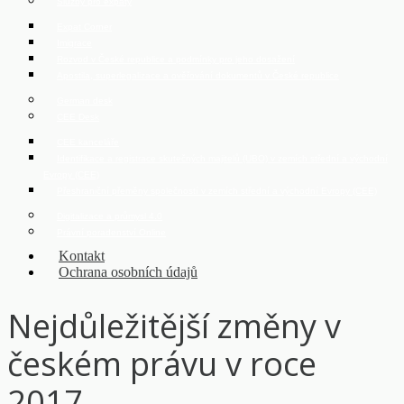
Služby pro expaty
Expat Corner
Imigrace
Rozvod v České republice a podmínky pro jeho dosažení
Apostila, superlegalizace a ověřování dokumentů v České republice
German desk
CEE Desk
CEE kanceláře
Identifikace a registrace skutečných majitelů (UBO) v zemích střední a východní
Evropy (CEE)
Přeshraniční přeměny společností v zemích střední a východní Evropy (CEE)
Digitalizace a průmysl 4.0
Právní poradenství Online
Kontakt
Ochrana osobních údajů
Nejdůležitější změny v
českém právu v roce
2017