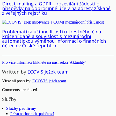
Direct mailing a GDPR – rozesílání žádosti o
příspěvky na dobročinné účely na adresy získané
z veřejných rejstříků
Problematika účinné lítosti u trestného činu
krácení daně a souvislost s mezinárodní
automatickou výměnou informací o finančních
účtech v České republice
Pro více informací klikněte na naši sekci 'Aktuality'
Written by
ECOVIS ježek team
View all posts by:
ECOVIS ježek team
Comments are closed.
Služby
Služby pro firmy
Právo obchodních společností