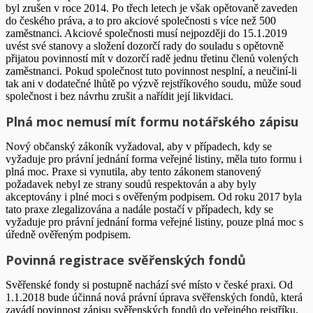
byl zrušen v roce 2014. Po třech letech je však opětovaně zaveden
do českého práva, a to pro akciové společnosti s více než 500
zaměstnanci. Akciové společnosti musí nejpozději do 15.1.2019
uvést své stanovy a složení dozorčí rady do souladu s opětovně
přijatou povinností mít v dozorčí radě jednu třetinu členů volených
zaměstnanci. Pokud společnost tuto povinnost nesplní, a neučiní-li
tak ani v dodatečné lhůtě po výzvě rejstříkového soudu, může soud
společnost i bez návrhu zrušit a nařídit její likvidaci.
Plná moc nemusí mít formu notářského zápisu
Nový občanský zákoník vyžadoval, aby v případech, kdy se
vyžaduje pro právní jednání forma veřejné listiny, měla tuto formu i
plná moc. Praxe si vynutila, aby tento zákonem stanovený
požadavek nebyl ze strany soudů respektován a aby byly
akceptovány i plné moci s ověřeným podpisem. Od roku 2017 byla
tato praxe zlegalizována a nadále postačí v případech, kdy se
vyžaduje pro právní jednání forma veřejné listiny, pouze plná moc s
úředně ověřeným podpisem.
Povinná registrace svěřenských fondů
Svěřenské fondy si postupně nachází své místo v české praxi. Od
1.1.2018 bude účinná nová právní úprava svěřenských fondů, která
zavádí povinnost zápisu svěřenských fondů do veřejného rejstříku.