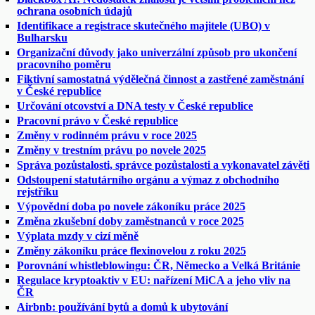
ochrana osobních údajů
Identifikace a registrace skutečného majitele (UBO) v
Bulharsku
Organizační důvody jako univerzální způsob pro ukončení
pracovního poměru
Fiktivní samostatná výdělečná činnost a zastřené zaměstnání
v České republice
Určování otcovství a DNA testy v České republice
Pracovní právo v České republice
Změny v rodinném právu v roce 2025
Změny v trestním právu po novele 2025
Správa pozůstalosti, správce pozůstalosti a vykonavatel závěti
Odstoupení statutárního orgánu a výmaz z obchodního
rejstříku
Výpovědní doba po novele zákoníku práce 2025
Změna zkušební doby zaměstnanců v roce 2025
Výplata mzdy v cizí měně
Změny zákoníku práce flexinovelou z roku 2025
Porovnání whistleblowingu: ČR, Německo a Velká Británie
Regulace kryptoaktiv v EU: nařízení MiCA a jeho vliv na
ČR
Airbnb: používání bytů a domů k ubytování