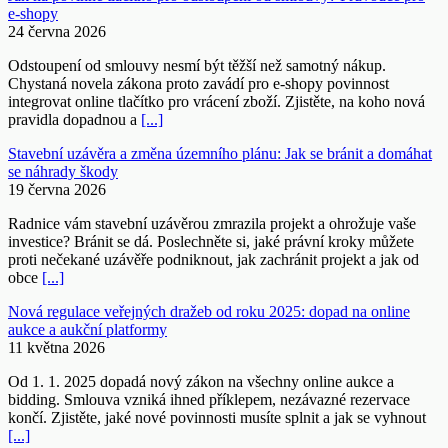
e-shopy
24 června 2026
Odstoupení od smlouvy nesmí být těžší než samotný nákup.
Chystaná novela zákona proto zavádí pro e-shopy povinnost
integrovat online tlačítko pro vrácení zboží. Zjistěte, na koho nová
pravidla dopadnou a
[...]
Stavební uzávěra a změna územního plánu: Jak se bránit a domáhat
se náhrady škody
19 června 2026
Radnice vám stavební uzávěrou zmrazila projekt a ohrožuje vaše
investice? Bránit se dá. Poslechněte si, jaké právní kroky můžete
proti nečekané uzávěře podniknout, jak zachránit projekt a jak od
obce
[...]
Nová regulace veřejných dražeb od roku 2025: dopad na online
aukce a aukční platformy
11 května 2026
Od 1. 1. 2025 dopadá nový zákon na všechny online aukce a
bidding. Smlouva vzniká ihned příklepem, nezávazné rezervace
končí. Zjistěte, jaké nové povinnosti musíte splnit a jak se vyhnout
[...]