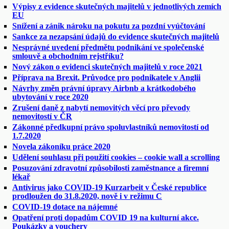
Výpisy z evidence skutečných majitelů v jednotlivých zemích
EU
Snížení a zánik nároku na pokutu za pozdní vyúčtování
Sankce za nezapsání údajů do evidence skutečných majitelů
Nesprávné uvedení předmětu podnikání ve společenské
smlouvě a obchodním rejstříku?
Nový zákon o evidenci skutečných majitelů v roce 2021
Příprava na Brexit. Průvodce pro podnikatele v Anglii
Návrhy změn právní úpravy Airbnb a krátkodobého
ubytování v roce 2020
Zrušení daně z nabytí nemovitých věcí pro převody
nemovitostí v ČR
Zákonné předkupní právo spoluvlastníků nemovitostí od
1.7.2020
Novela zákoníku práce 2020
Udělení souhlasu při použití cookies – cookie wall a scrolling
Posuzování zdravotní způsobilosti zaměstnance a firemní
lékař
Antivirus jako COVID-19 Kurzarbeit v České republice
prodloužen do 31.8.2020, nově i v režimu C
COVID-19 dotace na nájemné
Opatření proti dopadům COVID 19 na kulturní akce.
Poukázky a vouchery