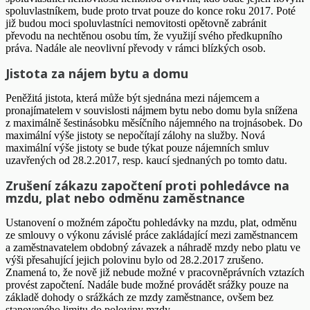
spoluvlastníkem, bude proto trvat pouze do konce roku 2017. Poté
již budou moci spoluvlastníci nemovitosti opětovně zabránit
převodu na nechtěnou osobu tím, že využijí svého předkupního
práva. Nadále ale neovlivní převody v rámci blízkých osob.
Jistota za nájem bytu a domu
Peněžitá jistota, která může být sjednána mezi nájemcem a
pronajímatelem v souvislosti nájmem bytu nebo domu byla snížena
z maximálně šestinásobku měsíčního nájemného na trojnásobek. Do
maximální výše jistoty se nepočítají zálohy na služby. Nová
maximální výše jistoty se bude týkat pouze nájemních smluv
uzavřených od 28.2.2017, resp. kaucí sjednaných po tomto datu.
Zrušení zákazu započtení proti pohledávce na
mzdu, plat nebo odměnu zaměstnance
Ustanovení o možném zápočtu pohledávky na mzdu, plat, odměnu
ze smlouvy o výkonu závislé práce zakládající mezi zaměstnancem
a zaměstnavatelem obdobný závazek a náhradě mzdy nebo platu ve
výši přesahující jejich polovinu bylo od 28.2.2017 zrušeno.
Znamená to, že nově již nebude možné v pracovněprávních vztazích
provést započtení. Nadále bude možné provádět srážky pouze na
základě dohody o srážkách ze mzdy zaměstnance, ovšem bez
stanoveného limitu do poloviny mzdy.