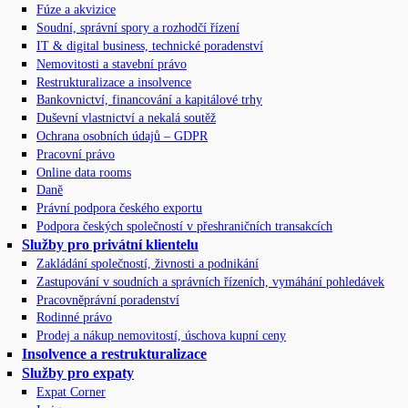
Fúze a akvizice
Soudní, správní spory a rozhodčí řízení
IT & digital business, technické poradenství
Nemovitosti a stavební právo
Restrukturalizace a insolvence
Bankovnictví, financování a kapitálové trhy
Duševní vlastnictví a nekalá soutěž
Ochrana osobních údajů – GDPR
Pracovní právo
Online data rooms
Daně
Právní podpora českého exportu
Podpora českých společností v přeshraničních transakcích
Služby pro privátní klientelu
Zakládání společností, živnosti a podnikání
Zastupování v soudních a správních řízeních, vymáhání pohledávek
Pracovněprávní poradenství
Rodinné právo
Prodej a nákup nemovitostí, úschova kupní ceny
Insolvence a restrukturalizace
Služby pro expaty
Expat Corner