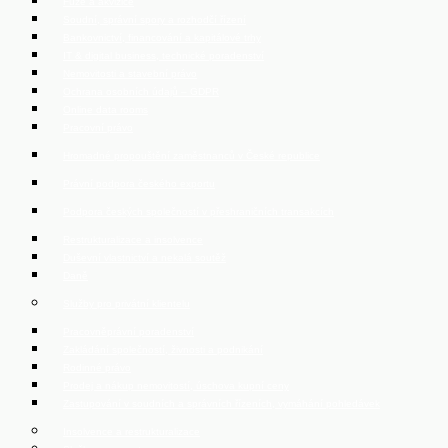
Fúze a akvizice
Soudní, správní spory a rozhodčí řízení
Bankovnictví, financování a kapitálové trhy
IT & digital business, technické poradenství
Nemovitosti a stavební právo
Ochrana osobních údajů – GDPR
Online data rooms
Pracovní právo
Hromadné propouštění zaměstnanců v České republice
Právní podpora českého exportu
Podpora českých společností v přeshraničních transakcích
Restrukturalizace a insolvence
Duševní vlastnictví a nekalá soutěž
Daně
Služby pro privátní klientelu
Pracovněprávní poradenství
Zakládání společností, živnosti a podnikání
Rodinné právo
Prodej a nákup nemovitostí, úschova kupní ceny
Zastupování v soudních a správních řízeních, vymáhání pohledávek
Insolvence a restrukturalizace