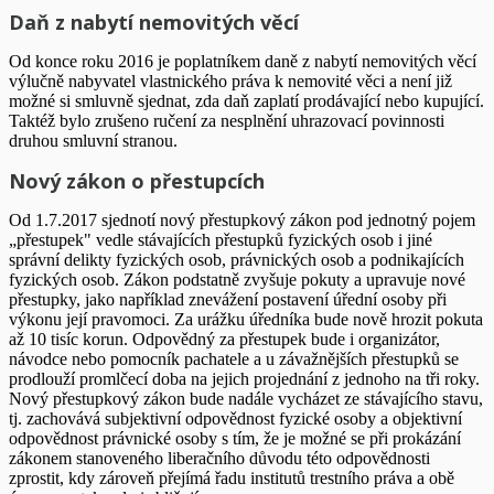
Daň z nabytí nemovitých věcí
Od konce roku 2016 je poplatníkem daně z nabytí nemovitých věcí
výlučně nabyvatel vlastnického práva k nemovité věci a není již
možné si smluvně sjednat, zda daň zaplatí prodávající nebo kupující.
Taktéž bylo zrušeno ručení za nesplnění uhrazovací povinnosti
druhou smluvní stranou.
Nový zákon o přestupcích
Od 1.7.2017 sjednotí nový přestupkový zákon pod jednotný pojem
„přestupek" vedle stávajících přestupků fyzických osob i jiné
správní delikty fyzických osob, právnických osob a podnikajících
fyzických osob. Zákon podstatně zvyšuje pokuty a upravuje nové
přestupky, jako například znevážení postavení úřední osoby při
výkonu její pravomoci. Za urážku úředníka bude nově hrozit pokuta
až 10 tisíc korun. Odpovědný za přestupek bude i organizátor,
návodce nebo pomocník pachatele a u závažnějších přestupků se
prodlouží promlčecí doba na jejich projednání z jednoho na tři roky.
Nový přestupkový zákon bude nadále vycházet ze stávajícího stavu,
tj. zachovává subjektivní odpovědnost fyzické osoby a objektivní
odpovědnost právnické osoby s tím, že je možné se při prokázání
zákonem stanoveného liberačního důvodu této odpovědnosti
zprostit, kdy zároveň přejímá řadu institutů trestního práva a obě