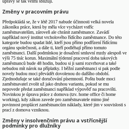
úpravy se tak velmi sbližují.
Změny v pracovním právu
Předpokládá se, že v létě 2017 nabude účinnosti velká novela
zákoníku práce, která by měla více vycházet vstříc
zaměstnavatelům, zároveň ale chránit zaměstnance. Zavádí
například nový institut vrcholového řídícího zaměstnance. Do této
kategorie budou spadat lidé, kteří jsou přímo podřízení řídícímu
orgánu společnosti, a dále ti, kteří podléhají přímo tomuto
zaměstnanci. Další podmínkou je dosažení smluvní mzdy alespoň ve
výši 75 tisíc korun. Maximální týdenní pracovní doba takových
zaměstnanců bude 48 hodin, budou si ji sami rozvrhovat a také
nebudou mít nárok na příplatky. I běžní zaměstnanci si pak podle
novely budou moci převádět dovolenou do dalšího období.
Zjednodušuje se také doručování písemností. Poštu bude moci
zaměstnavatel zvolit už jako druhou variantu, pokud se mu
nepovede předat zaměstnanci například výpověď na pracovišti.
Novinkou je úprava práce z domova (tzv. home office či home
working), kdy zákon zavede pro zaměstnavatele mimo jiné
povinnost proplácet zaměstnancům náklady, které jim v souvislosti s
prací z domova vzniknou.
Změny v insolvenčním právu a vstřícnější
podmínky pro dlužníky