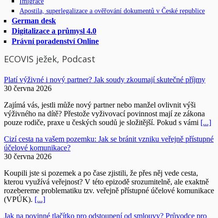
Imigrace
Apostila, superlegalizace a ověřování dokumentů v České republice
German desk
Digitalizace a průmysl 4.0
Právní poradenství Online
ECOVIS ježek, Podcast
Platí výživné i nový partner? Jak soudy zkoumají skutečné příjmy
30 června 2026
Zajímá vás, jestli může nový partner nebo manžel ovlivnit výši
výživného na dítě? Přestože vyživovací povinnost mají ze zákona
pouze rodiče, praxe u českých soudů je složitější. Pokud s vámi
[...]
Cizí cesta na vašem pozemku: Jak se bránit vzniku veřejně přístupné
účelové komunikace?
30 června 2026
Koupili jste si pozemek a po čase zjistili, že přes něj vede cesta,
kterou využívá veřejnost? V této epizodě srozumitelně, ale exaktně
rozebereme problematiku tzv. veřejně přístupné účelové komunikace
(VPÚK).
[...]
Jak na povinné tlačítko pro odstoupení od smlouvy? Průvodce pro