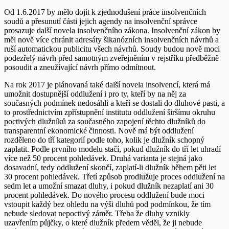
Od 1.6.2017 by mělo dojít k zjednodušení práce insolvenčních
soudů a přesunutí části jejich agendy na insolvenční správce
prosazuje další novela insolvenčního zákona. Insolvenční zákon by
měl nově více chránit adresáty šikanózních insolvenčních návrhů a
ruší automatickou publicitu všech návrhů. Soudy budou nově moci
podezřelý návrh před samotným zveřejněním v rejstříku předběžně
posoudit a zneužívající návrh přímo odmítnout.
Na rok 2017 je plánovaná také další novela insolvencí, která má
umožnit dostupnější oddlužení i pro ty, kteří by na něj za
současných podmínek nedosáhli a kteří se dostali do dluhové pasti, a
to prostřednictvím zpřístupnění institutu oddlužení širšímu okruhu
poctivých dlužníků za současného zapojení těchto dlužníků do
transparentní ekonomické činnosti. Nově má být oddlužení
rozděleno do tří kategorií podle toho, kolik je dlužník schopný
zaplatit. Podle prvního modelu stačí, pokud dlužník do tří let uhradí
více než 50 procent pohledávek. Druhá varianta je stejná jako
dosavadní, tedy oddlužení skončí, zaplatí-li dlužník během pěti let
30 procent pohledávek. Třetí způsob prodlužuje proces oddlužení na
sedm let a umožní smazat dluhy, i pokud dlužník nezaplatí ani 30
procent pohledávek. Do nového procesu oddlužení bude moci
vstoupit každý bez ohledu na výši dluhů pod podmínkou, že tím
nebude sledovat nepoctivý záměr. Třeba že dluhy vznikly
uzavřením půjčky, o které dlužník předem věděl, že ji nebude