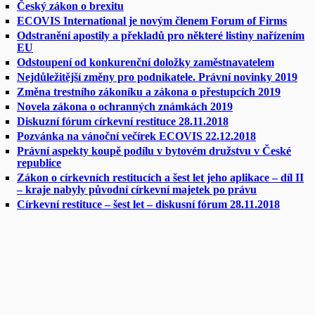
Český zákon o brexitu
ECOVIS International je novým členem Forum of Firms
Odstranění apostily a překladů pro některé listiny nařízením
EU
Odstoupení od konkurenční doložky zaměstnavatelem
Nejdůležitější změny pro podnikatele. Právní novinky 2019
Změna trestního zákoníku a zákona o přestupcích 2019
Novela zákona o ochranných známkách 2019
Diskuzní fórum církevní restituce 28.11.2018
Pozvánka na vánoční večírek ECOVIS 22.12.2018
Právní aspekty koupě podílu v bytovém družstvu v České
republice
Zákon o církevních restitucích a šest let jeho aplikace – díl II
– kraje nabyly původní církevní majetek po právu
Církevní restituce – šest let – diskusní fórum 28.11.2018