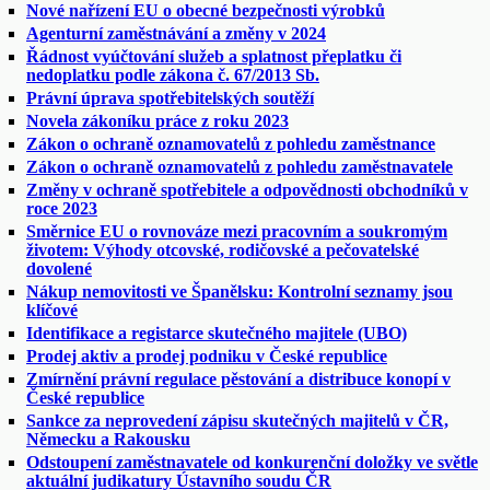
Nové nařízení EU o obecné bezpečnosti výrobků
Agenturní zaměstnávání a změny v 2024
Řádnost vyúčtování služeb a splatnost přeplatku či
nedoplatku podle zákona č. 67/2013 Sb.
Právní úprava spotřebitelských soutěží
Novela zákoníku práce z roku 2023
Zákon o ochraně oznamovatelů z pohledu zaměstnance
Zákon o ochraně oznamovatelů z pohledu zaměstnavatele
Změny v ochraně spotřebitele a odpovědnosti obchodníků v
roce 2023
Směrnice EU o rovnováze mezi pracovním a soukromým
životem: Výhody otcovské, rodičovské a pečovatelské
dovolené
Nákup nemovitosti ve Španělsku: Kontrolní seznamy jsou
klíčové
Identifikace a registarce skutečného majitele (UBO)
Prodej aktiv a prodej podniku v České republice
Zmírnění právní regulace pěstování a distribuce konopí v
České republice
Sankce za neprovedení zápisu skutečných majitelů v ČR,
Německu a Rakousku
Odstoupení zaměstnavatele od konkurenční doložky ve světle
aktuální judikatury Ústavního soudu ČR