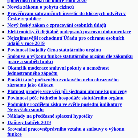
společnosti udělat do konce roku 2020
Novela zákonu o pobytu cizinců
Prověřování zahraničních investic do klíčových odvětví v
České republice
Nový český zákon o zpracování osobních údajů
Elektronicky či digitálně podepsaná pracovní dokumentace
Nejzajímavější rozhodnutí Úřadu pro ochranu osobních
údajů v roce 2019
Povinnost loajality člena statutárního orgánu
Smlouva o výkonu funkce statutárního orgánu dle zákoníku
práce a souběh funkcí
Okamžik moderace smluvní pokuty a nemožnost
jednostranného zápočtu
Použití tajně pořízeného zvukového nebo obrazového
záznamu jako důkazu
Platnost prodeje více věcí při sjednání úhrnné kupní ceny
Povinnost péče řádného hospodáře statutárního orgánu
Podmínky rozdělení zisku ve světle poslední judikatury
Nejvyššího soudu
Náklady na předčasné splacení hypotéky
Daňový balíček 2019
Srovnání pracovněprávního vztahu a smlouvy o výkonu
funkce