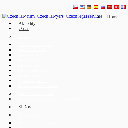
Home
Aktuality
O nás
Náš tým
JUDr. Mojmír Ježek, Ph.D.
Mgr. Eliška Čáslavská
Mgr. Jaroslav Hotař
Mgr. David Strupek
Mgr. Fabián Černý
Mgr. Petr Běhan, Ph.D.
Mgr. Azra Drozdek
Mgr. Karolína Ederová
Student internship 2023/2024
O ECOVIS Česká republika
Spolupráce pro advokáty v rámci sítě ECOVIS
Služby
Služby pro firmy
Právo obchodních společností