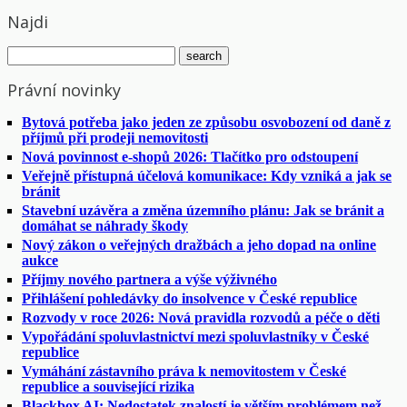
Najdi
Právní novinky
Bytová potřeba jako jeden ze způsobu osvobození od daně z
příjmů při prodeji nemovitosti
Nová povinnost e-shopů 2026: Tlačítko pro odstoupení
Veřejně přístupná účelová komunikace: Kdy vzniká a jak se
bránit
Stavební uzávěra a změna územního plánu: Jak se bránit a
domáhat se náhrady škody
Nový zákon o veřejných dražbách a jeho dopad na online
aukce
Příjmy nového partnera a výše výživného
Přihlášení pohledávky do insolvence v České republice
Rozvody v roce 2026: Nová pravidla rozvodů a péče o děti
Vypořádání spoluvlastnictví mezi spoluvlastníky v České
republice
Vymáhání zástavního práva k nemovitostem v České
republice a související rizika
Blackbox AI: Nedostatek znalostí je větším problémem než