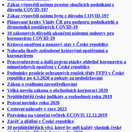
Zákaz výpovědi nájmu prostor sloužících podnikání z
důvodu COVID-19?
Zákaz výpovědi nájmu bytu z důvodu COVID-19?
Plánované kroky Vlády ČR pro podporu podnikatelů a
živnostníků postižených COVID-19
10 zákonných důvodů ukončení nájemní smlouvy pro
koronavirus COVID-19
Krizová opatření a nouzový stav v České republice
Náhrada škody způsobené krizovými opatřeními a
koronavirem
Pracovněprávní a další právní otázky ohledně koronaviru a
mimořádných opatření v České republice
Podmínky prodeje ochranných roušek třídy FFP3 v České
republice po 4.3.2020 a pokuty za nedodržování
Zákon o realitním zprostředkování
Velká novela zákona o obchodních korporací 2020
Nejdůležitější české judikáty a rozhodnutí roku 2019
Právní novinky roku 2020
Cestovní náhrady v roce 2023
Pozvánka na vánoční večírek ECOVIS 12.12.2019
Závěť a dědění v České republice
10 nejdůležitějších věcí, které by měl každý vlastník české