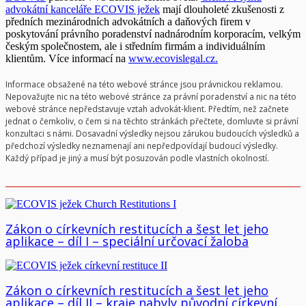
advokátní kanceláře ECOVIS ježek
mají dlouholeté zkušenosti z
předních mezinárodních advokátních a daňových firem v
poskytování právního poradenství nadnárodním korporacím, velkým
českým společnostem, ale i středním firmám a individuálním
klientům. Více informací na
www.ecovislegal.cz.
Informace obsažené na této webové stránce jsou právnickou reklamou.
Nepovažujte nic na této webové stránce za právní poradenství a nic na této
webové stránce nepředstavuje vztah advokát-klient. Předtím, než začnete
jednat o čemkoliv, o čem si na těchto stránkách přečtete, domluvte si právní
konzultaci s námi. Dosavadní výsledky nejsou zárukou budoucích výsledků a
předchozí výsledky neznamenají ani nepředpovídají budoucí výsledky.
Každý případ je jiný a musí být posuzován podle vlastních okolností.
Zákon o církevních restitucích a šest let jeho
aplikace – díl I – speciální určovací žaloba
Zákon o církevních restitucích a šest let jeho
aplikace – díl II – kraje nabyly původní církevní