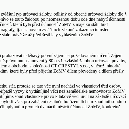
láštní typ určovací žaloby, odlišný od obecné určovací žaloby dle §
 právo se touto žalobou po neomezenou dobu ode dne nabytí účinnosti
čností, která byla před účinností ZoMV z majetku státu buď
agrafy, tj. ustanovení zvláštních zákonů zakazující transfer
se stalo právě že až před šesti lety vyhlášením ZoMV.
t ani prokazovat naléhavý právní zájem na požadovaném určení. Zájem
ě-právnímu ustanovení § 80 o.s.ř. zvláštní žalobou určovací povahy,
átem a obchodní společností CT CRESTYL s.r.o., v němž minorité
kům, které byly před přijetím ZoMV dílem převedeny a dílem přešly
 stát, protože se tato věc nyní nachází ve vlastnictví třetí osoby,
 případě výzvy k vydání jiné věci než zemědělské nemovitosti) ZoMV
 jímž soud vlastnické právo k takové věci určil na základě určovací
ylo-li však pro zahájení restitučního řízení třeba rozhodnutí soudu o
čil uplynutím prvních dvanácti měsíců účinnosti ZoMV, konkrétně