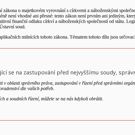
ení zákona o majetkovém vyrovnání s církvemi a náboženskými společnos
ně není vhodné ani přesné: tento zákon není prvním ani jediným, který
itivní finanční odluku církví a náboženských společností od státu. Legis
Ústavní soud.
aplikačních milnících tohoto zákona. Tématem tohoto dílu jsou určova
jící se na zastupování před nejvyššímu soudy, správní
sti v oblasti správního práva, zastupování v řízení před správními org
radenství dle vašich potřeb.
ch a soudních řízení, můžete se na nás kdykoli obrátit.