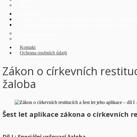
German desk
CEE Desk
CEE kanceláře
Identifikace a registrace skutečných majitelů (UBO) v zemích střední a východní E
Přeshraniční přeměny společností v zemích střední a východní Evropy (CEE)
Digitalizace a průmysl 4.0
Právní poradenství Online
Kontakt
Ochrana osobních údajů
Zákon o církevních restitucí
žaloba
Šest let aplikace zákona o církevních re
Díl I.: Speciální určovací žaloba.