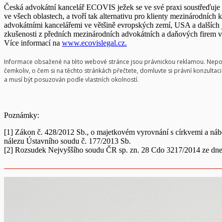
Česká advokátní kancelář ECOVIS ježek se ve své praxi soustřeďuje
ve všech oblastech, a tvoří tak alternativu pro klienty mezinárodníc
advokátními kancelářemi ve většině evropských zemí, USA a dalších j
zkušenosti z předních mezinárodních advokátních a daňových firem v
Více informací na
www.ecovislegal.cz.
Informace obsažené na této webové stránce jsou právnickou reklamou. Nepovaž
čemkoliv, o čem si na těchto stránkách přečtete, domluvte si právní konzulta
a musí být posuzován podle vlastních okolností.
Poznámky:
[1] Zákon č. 428/2012 Sb., o majetkovém vyrovnání s církvemi a ná
nálezu Ústavního soudu č. 177/2013 Sb.
[2] Rozsudek Nejvyššího soudu ČR sp. zn. 28 Cdo 3217/2014 ze dne