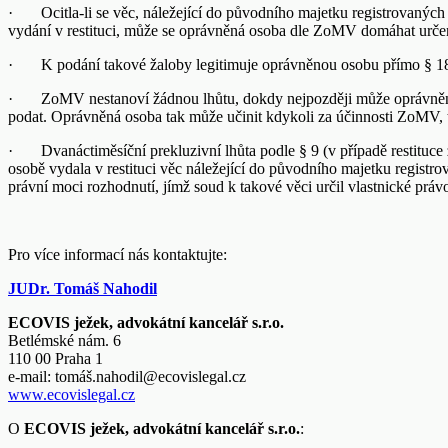
· Ocitla-li se věc, náležející do původního majetku registrovaných
vydání v restituci, může se oprávněná osoba dle ZoMV domáhat určení,
· K podání takové žaloby legitimuje oprávněnou osobu přímo § 18 ods
· ZoMV nestanoví žádnou lhůtu, dokdy nejpozději může oprávněná os
podat. Oprávněná osoba tak může učinit kdykoli za účinnosti ZoMV, t
· Dvanáctiměsíční prekluzivní lhůta podle § 9 (v případě restituce 
osobě vydala v restituci věc náležející do původního majetku regist
právní moci rozhodnutí, jímž soud k takové věci určil vlastnické právo
Pro více informací nás kontaktujte:
JUDr. Tomáš Nahodil
ECOVIS ježek, advokátní kancelář s.r.o.
Betlémské nám. 6
110 00 Praha 1
e-mail:
tomáš.nahodil@ecovislegal.cz
www.ecovislegal.cz
O
ECOVIS ježek, advokátní kancelář s.r.o.
: