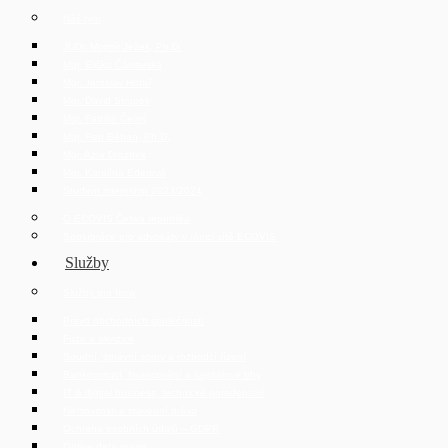
Náš tým
JUDr. Mojmír Ježek, Ph.D.
Mgr. Eliška Čáslavská
Mgr. Jaroslav Hotař
Mgr. David Strupek
Mgr. Fabián Černý
Mgr. Petr Běhan, Ph.D.
Mgr. Azra Drozdek
Mgr. Karolína Ederová
Student internship 2023/2024
O ECOVIS Česká republika
Spolupráce pro advokáty v rámci sítě ECOVIS
Služby
Služby pro firmy
Právo obchodních společností
Fúze a akvizice
Soudní, správní spory a rozhodčí řízení
Bankovnictví, financování a kapitálové trhy
IT & digital business, technické poradenství
Nemovitosti a stavební právo
Ochrana osobních údajů – GDPR
Online data rooms