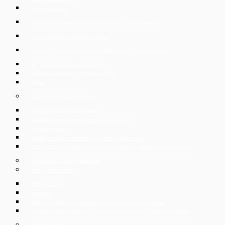
Pracovní právo
Hromadné propouštění zaměstnanců v České republice
Právní podpora českého exportu
Podpora českých společností v přeshraničních transakcích
Restrukturalizace a insolvence
Duševní vlastnictví a nekalá soutěž
Daně
Služby pro privátní klientelu
Pracovněprávní poradenství
Zakládání společností, živnosti a podnikání
Rodinné právo
Prodej a nákup nemovitostí, úschova kupní ceny
Zastupování v soudních a správních řízeních, vymáhání pohledávek
Insolvence a restrukturalizace
Služby pro expaty
Expat Corner
Imigrace
Rozvod v České republice a podmínky pro jeho dosažení
Apostila, superlegalizace a ověřování dokumentů v České republice