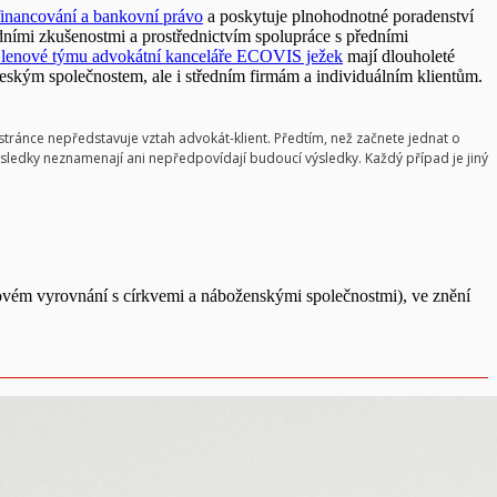
financování a bankovní právo
a poskytuje plnohodnotné poradenství
adními zkušenostmi a prostřednictvím spolupráce s předními
lenové týmu advokátní kanceláře ECOVIS ježek
mají dlouholeté
ským společnostem, ale i středním firmám a individuálním klientům.
tránce nepředstavuje vztah advokát-klient. Předtím, než začnete jednat o
ýsledky neznamenají ani nepředpovídají budoucí výsledky. Každý případ je jiný
ovém vyrovnání s církvemi a náboženskými společnostmi), ve znění