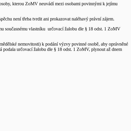
ví osoby, kterou ZoMV neuvádí mezi osobami povinnými k jejímu
ěchu není třeba tvrdit ani prokazovat naléhavý právní zájem.
ímu současnému vlastníku určovací žalobu dle § 18 odst. 1 ZoMV
 zemědělské nemovitosti) k podání výzvy povinné osobě, aby oprávněné
erá podala určovací žalobu dle § 18 odst. 1 ZoMV, plynout až dnem