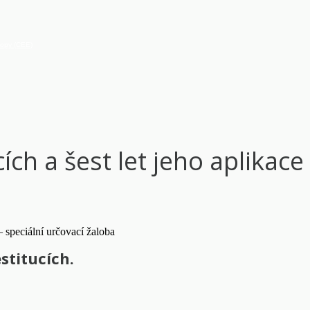
vropy (CEE)
ch a šest let jeho aplikace –
stitucích.