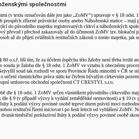
oženskými společnostmi
i (v textu označován dále jen jako „ZoMV“) upravuje v § 18 odst. 1 zv
ejich prospěch zřízené právnické osoby anebo Náboženská matice – mají
jící do původního majetku registrovaných církví a náboženských spole
akový převod i přechod zakazovaly až do účinnosti ZoMV tzv. blokační par
h osob až do přijetí zvláštních restitučních zákonů o tomto majetku, jak 
 80 o.s.ř. liší tím, že za účelem úspěchu této žaloby není třeba tvrdi
o soudu je žaloba dle § 18 odst. 1 ZoMV ve vztahu k obecnému procesn
vyšší soud tak rozhodl ve sporu Provincie Řádu minoritů v ČR se st
 o určení vlastnického práva státu ke čtyřem bývalým církevním pozem
lo kupní smlouvou obchodní společnosti CT CRESTYL s.r.o.
obě dle § 18 odst. 1 ZoMV určen vlastníkem původního církevního majetku
k dle § 9 (v případě výzvy k vydání zemědělské nemovitosti) a § 10 (v
ůty k podání výzvy povinné osobě teprve dnem právní moci rozhodnutí,
u restituční řízení iniciovat i po šesti letech od vyhlášení ZoMV. Neb
dvanáctiměsíční prekluzivní lhůty k podání výzvy povinné osobě skon