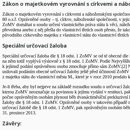
Zákon o majetkovém vyrovnání s církvemi a náb
Zákon o majetkovém vyrovnání s církvemi a náboženskými společnostm
80 o.s.ř. Oprávněné osoby – tj. církve, náboženské společnosti, v j
ZoMV domáhat u soudu určení vlastnického práva státu k věci, náleže
převedena anebo z něj přešla do vlastnictví třetích osob přesto, že t
původního církevního majetku z vlastnictví státu do vlastnictví třetíc
Speciální určovací žaloba
Speciální určovací žaloba dle § 18 odst. 1 ZoMV se od té obecné dle §
na něm totiž vyplývá výslovně z § 18 odst. 1 ZoMV. Podle Nejvyššíh
k jejímuž podání oprávněnou osobu zmocňuje přímo sám ZoMV.[2] Nej
usilovali podáním obecné určovací žaloby ještě před účinností ZoMV
z majetku státu do vlastnictví města M., které je v roce 2010 proda
Je-li třeba, aby byl nejprve na základě rozsudku soudu o určovací žal
kterou ZoMV neoznačuje za povinnou k jejímu vydání v restituci, pa
počne oprávněným osobám plynout běh dvanáctiměsíční prekluzivní lh
žaloby dle § 18 odst. 1 ZoMV. Oprávněné osoby v takovém případě moho
určovací žalobě dle § 18 odst. 1 ZoMV, pak oprávněným osobám běh 
31. prosince 2013.
Závěry: