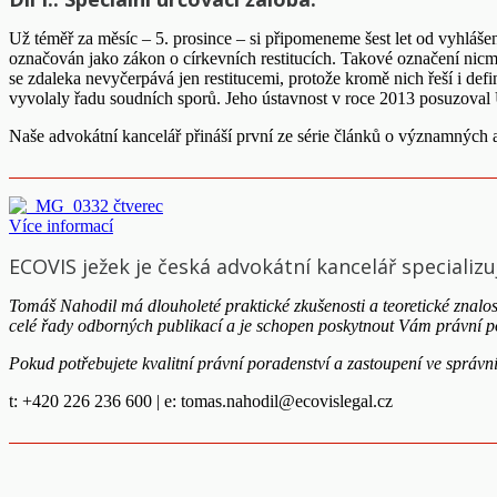
Už téměř za měsíc – 5. prosince – si připomeneme šest let od vyhláš
označován jako zákon o církevních restitucích. Takové označení nicmé
se zdaleka nevyčerpává jen restitucemi, protože kromě nich řeší i defin
vyvolaly řadu soudních sporů. Jeho ústavnost v roce 2013 posuzoval 
Naše advokátní kancelář přináší první ze série článků o významných 
Více informací
ECOVIS ježek je česká advokátní kancelář specializu
Tomáš Nahodil má dlouholeté praktické zkušenosti a teoretické znalo
celé řady odborných publikací a je schopen poskytnout Vám právní po
Pokud potřebujete kvalitní právní poradenství a zastoupení ve správní
t: +420 226 236 600 | e:
tomas.nahodil@ecovislegal.cz