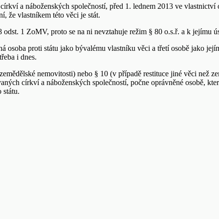
 církví a náboženských společností, před 1. lednem 2013 ve vlastnict
 že vlastníkem této věci je stát.
t. 1 ZoMV, proto se na ni nevztahuje režim § 80 o.s.ř. a k jejímu úsp
oba proti státu jako bývalému vlastníku věci a třetí osobě jako jej
řeba i dnes.
zemědělské nemovitosti) nebo § 10 (v případě restituce jiné věci než
rovaných církví a náboženských společností, počne oprávněné osobě, kt
 státu.