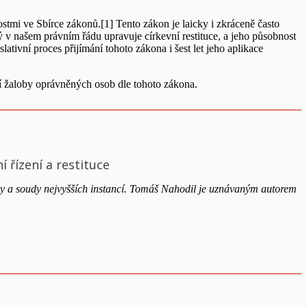
tmi ve Sbírce zákonů.[1] Tento zákon je laicky i zkráceně často
 v našem právním řádu upravuje církevní restituce, a jeho působnost
lativní proces přijímání tohoto zákona i šest let jeho aplikace
cí žaloby oprávněných osob dle tohoto zákona.
 řízení a restituce
ány a soudy nejvyšších instancí. Tomáš Nahodil je uznávaným autorem