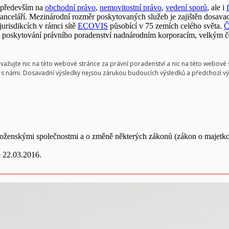
 především na
obchodní právo
,
nemovitostní právo
,
vedení sporů
, ale i
h kanceláří. Mezinárodní rozměr poskytovaných služeb je zajištěn dosav
urisdikcích v rámci sítě
ECOVIS
působící v 75 zemích celého světa.
Č
 poskytování právního poradenství nadnárodním korporacím, velkým če
ujte nic na této webové stránce za právní poradenství a nic na této webové s
ci s námi. Dosavadní výsledky nejsou zárukou budoucích výsledků a předchozí v
boženskými společnostmi a o změně některých zákonů (zákon o majetk
 22.03.2016.