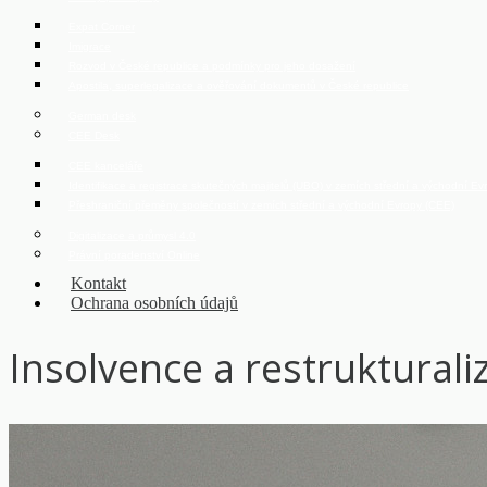
Expat Corner
Imigrace
Rozvod v České republice a podmínky pro jeho dosažení
Apostila, superlegalizace a ověřování dokumentů v České republice
German desk
CEE Desk
CEE kanceláře
Identifikace a registrace skutečných majitelů (UBO) v zemích střední a východní E
Přeshraniční přeměny společností v zemích střední a východní Evropy (CEE)
Digitalizace a průmysl 4.0
Právní poradenství Online
Kontakt
Ochrana osobních údajů
Insolvence a restrukturali