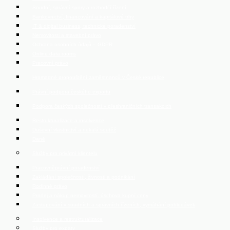
Soudní, správní spory a rozhodčí řízení
Bankovnictví, financování a kapitálové trhy
IT & digital business, technické poradenství
Nemovitosti a stavební právo
Ochrana osobních údajů – GDPR
Online data rooms
Pracovní právo
Hromadné propouštění zaměstnanců v České republice
Právní podpora českého exportu
Podpora českých společností v přeshraničních transakcích
Restrukturalizace a insolvence
Duševní vlastnictví a nekalá soutěž
Daně
Služby pro privátní klientelu
Pracovněprávní poradenství
Zakládání společností, živnosti a podnikání
Rodinné právo
Prodej a nákup nemovitostí, úschova kupní ceny
Zastupování v soudních a správních řízeních, vymáhání pohledávek
Insolvence a restrukturalizace
Služby pro expaty