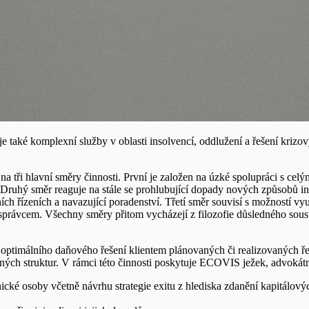
 také komplexní služby v oblasti insolvencí, oddlužení a řešení krizov
 na tři hlavní směry činnosti. První je založen na úzké spolupráci s 
le. Druhý směr reaguje na stále se prohlubující dopady nových způsobů
ích řízeních a navazující poradenství. Třetí směr souvisí s možností v
právcem. Všechny směry přitom vycházejí z filozofie důsledného soustře
optimálního daňového řešení klientem plánovaných či realizovaných řeše
ých struktur. V rámci této činnosti poskytuje ECOVIS ježek, advokátní
vnické osoby včetně návrhu strategie exitu z hlediska zdanění kapitálový