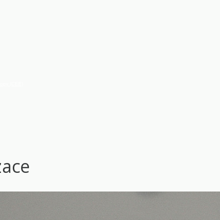
vropy (CEE)
zace