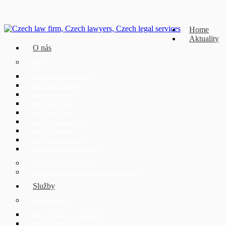
Home
Aktuality
O nás
Náš tým
JUDr. Mojmír Ježek, Ph.D.
Mgr. Eliška Čáslavská
Mgr. Jaroslav Hotař
Mgr. David Strupek
Mgr. Fabián Černý
Mgr. Petr Běhan, Ph.D.
Mgr. Azra Drozdek
Mgr. Karolína Ederová
Student internship 2023/2024
O ECOVIS Česká republika
Spolupráce pro advokáty v rámci sítě ECOVIS
Služby
Služby pro firmy
Právo obchodních společností
Fúze a akvizice