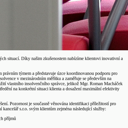
ých situací. Díky našim zkušenostem nabízíme klientovi inovativní a
celým právním týmem a představuje úzce koordinovanou podporu pro
 insolvence v mezinárodním měřítku a zaměřuje se především na
yužití vlastního insolvenčního správce, jelikož Mgr. Roman Macháček
dění na konkrétní situaci klienta a dosažení maximální efektivity
ní. Pozornost je současně věnována identifikaci příležitostí pro
 kancelář s.r.o. svým klientům zejména následující služby:
ch příjmů