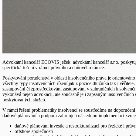
Advokátní kancelář ECOVIS ježek, advokátní kancelář s.r.o. poskytuje
specifická řešení v rámci právního a daňového rámce.
Poskytování poradenství v oblasti insolvenčního práva je orientováno
všechny typy insolvenčních řízení jak z pozice dlužníka tak i věřite
zastupování či zprostředkování zastupování v zahraničních insolvenčn
vykonává nejen advokacii, ale současně je i zapsaným insolvenčních s
poskytovaných služeb.
V rámci řešení problematiky insolvencí se soustředíme na doporučení 
daňové plánování a podpora zahrnuje i následnou implementaci zvolen
daňové plánování investic a restrukturalizací pro fyzické i prá
offshore společnosti