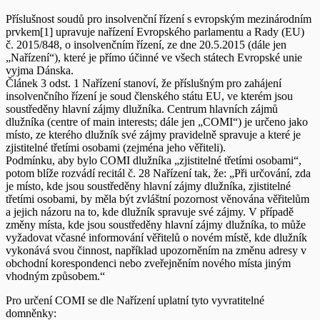
Příslušnost soudů pro insolvenční řízení s evropským mezinárodním
prvkem[1] upravuje nařízení Evropského parlamentu a Rady (EU)
č. 2015/848, o insolvenčním řízení, ze dne 20.5.2015 (dále jen
„Nařízení“), které je přímo účinné ve všech státech Evropské unie
vyjma Dánska.
Článek 3 odst. 1 Nařízení stanoví, že příslušným pro zahájení
insolvenčního řízení je soud členského státu EU, ve kterém jsou
soustředěny hlavní zájmy dlužníka. Centrum hlavních zájmů
dlužníka (centre of main interests; dále jen „COMI“) je určeno jako
místo, ze kterého dlužník své zájmy pravidelně spravuje a které je
zjistitelné třetími osobami (zejména jeho věřiteli).
Podmínku, aby bylo COMI dlužníka „zjistitelné třetími osobami“,
potom blíže rozvádí recitál č. 28 Nařízení tak, že: „Při určování, zda
je místo, kde jsou soustředěny hlavní zájmy dlužníka, zjistitelné
třetími osobami, by měla být zvláštní pozornost věnována věřitelům
a jejich názoru na to, kde dlužník spravuje své zájmy. V případě
změny místa, kde jsou soustředěny hlavní zájmy dlužníka, to může
vyžadovat včasné informování věřitelů o novém místě, kde dlužník
vykonává svou činnost, například upozorněním na změnu adresy v
obchodní korespondenci nebo zveřejněním nového místa jiným
vhodným způsobem.“
Pro určení COMI se dle Nařízení uplatní tyto vyvratitelné
domněnky: