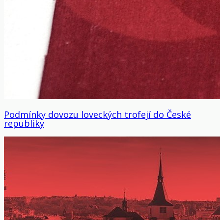
Podmínky dovozu loveckých trofejí do České
republiky