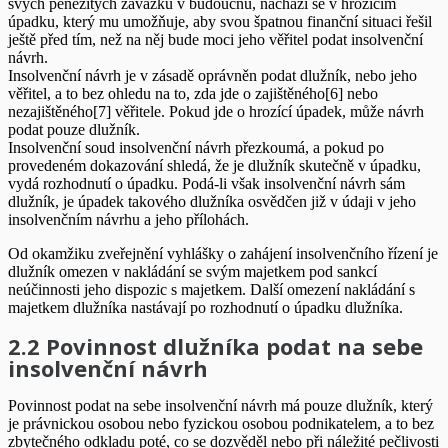
svých peněžitých závazků v budoucnu, nachází se v hrozícím
úpadku, který mu umožňuje, aby svou špatnou finanční situaci řešil
ještě před tím, než na něj bude moci jeho věřitel podat insolvenční
návrh.
Insolvenční návrh je v zásadě oprávněn podat dlužník, nebo jeho
věřitel, a to bez ohledu na to, zda jde o zajištěného[6] nebo
nezajištěného[7] věřitele. Pokud jde o hrozící úpadek, může návrh
podat pouze dlužník.
Insolvenční soud insolvenční návrh přezkoumá, a pokud po
provedeném dokazování shledá, že je dlužník skutečně v úpadku,
vydá rozhodnutí o úpadku. Podá-li však insolvenční návrh sám
dlužník, je úpadek takového dlužníka osvědčen již v údaji v jeho
insolvenčním návrhu a jeho přílohách.
Od okamžiku zveřejnění vyhlášky o zahájení insolvenčního řízení je
dlužník omezen v nakládání se svým majetkem pod sankcí
neúčinnosti jeho dispozic s majetkem. Další omezení nakládání s
majetkem dlužníka nastávají po rozhodnutí o úpadku dlužníka.
2.2 Povinnost dlužníka podat na sebe
insolvenční návrh
Povinnost podat na sebe insolvenční návrh má pouze dlužník, který
je právnickou osobou nebo fyzickou osobou podnikatelem, a to bez
zbytečného odkladu poté, co se dozvěděl nebo při náležité pečlivosti