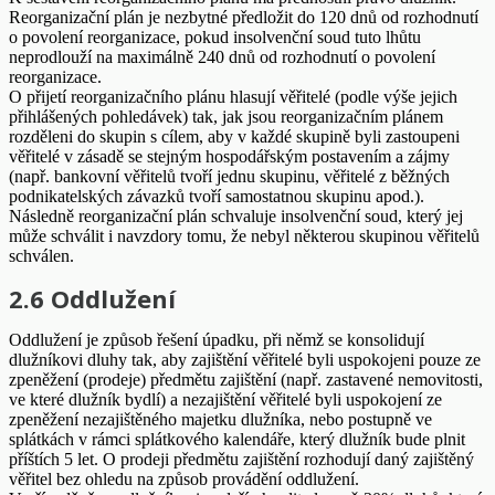
Reorganizační plán je nezbytné předložit do 120 dnů od rozhodnutí
o povolení reorganizace, pokud insolvenční soud tuto lhůtu
neprodlouží na maximálně 240 dnů od rozhodnutí o povolení
reorganizace.
O přijetí reorganizačního plánu hlasují věřitelé (podle výše jejich
přihlášených pohledávek) tak, jak jsou reorganizačním plánem
rozděleni do skupin s cílem, aby v každé skupině byli zastoupeni
věřitelé v zásadě se stejným hospodářským postavením a zájmy
(např. bankovní věřitelů tvoří jednu skupinu, věřitelé z běžných
podnikatelských závazků tvoří samostatnou skupinu apod.).
Následně reorganizační plán schvaluje insolvenční soud, který jej
může schválit i navzdory tomu, že nebyl některou skupinou věřitelů
schválen.
2.6 Oddlužení
Oddlužení je způsob řešení úpadku, při němž se konsolidují
dlužníkovi dluhy tak, aby zajištění věřitelé byli uspokojeni pouze ze
zpeněžení (prodeje) předmětu zajištění (např. zastavené nemovitosti,
ve které dlužník bydlí) a nezajištění věřitelé byli uspokojení ze
zpeněžení nezajištěného majetku dlužníka, nebo postupně ve
splátkách v rámci splátkového kalendáře, který dlužník bude plnit
příštích 5 let. O prodeji předmětu zajištění rozhodují daný zajištěný
věřitel bez ohledu na způsob provádění oddlužení.