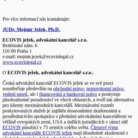
Pro více informací nás kontaktujte:
JUDr. Mojmír Ježek, Ph.D.
ECOVIS ježek, advokátní kancelář s.r.o.
Betlémské nám. 6
110 00 Praha 1
e-mail:
mojmir.jezek@ecovislegal.cz
www.ecovislegal.cz
O
ECOVIS ježek, advokátní kancelář s.r.o.
:
Česká advokátní kancelář ECOVIS ježek se ve své praxi
soustřeďuje především na
obchodní právo
,
nemovitostní právo
,
vedení sporů
, ale i
financování a bankovní právo
a poskytuje
plnohodnotné poradenství ve všech oblastech, a tvoří tak alternativu
pro klienty mezinárodních kanceláří. Mezinárodní rozměr
poskytovaných služeb je zajištěn dosavadními zkušenostmi a
prostřednictvím spolupráce s předními advokátními kancelářemi ve
většině evropských zemí, USA a dalších jurisdikcích v rámci sítě
ECOVIS
působící v 75 zemích celého světa.
Členové týmu
advokátní kanceláře ECOVIS ježek
mají dlouholeté zkušenosti z