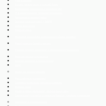
Fúze a akvizice
Soudní, správní spory a rozhodčí řízení
Bankovnictví, financování a kapitálové trhy
IT & digital business, technické poradenství
Nemovitosti a stavební právo
Ochrana osobních údajů – GDPR
Online data rooms
Pracovní právo
Hromadné propouštění zaměstnanců v České republice
Právní podpora českého exportu
Podpora českých společností v přeshraničních transakcích
Restrukturalizace a insolvence
Duševní vlastnictví a nekalá soutěž
Daně
Služby pro privátní klientelu
Pracovněprávní poradenství
Zakládání společností, živnosti a podnikání
Rodinné právo
Prodej a nákup nemovitostí, úschova kupní ceny
Zastupování v soudních a správních řízeních, vymáhání pohledávek
Insolvence a restrukturalizace