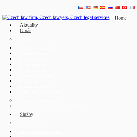
Home
Aktuality
O nás
Náš tým
JUDr. Mojmír Ježek, Ph.D.
Mgr. Eliška Čáslavská
Mgr. Jaroslav Hotař
Mgr. David Strupek
Mgr. Fabián Černý
Mgr. Petr Běhan, Ph.D.
Mgr. Azra Drozdek
Mgr. Karolína Ederová
Student internship 2023/2024
O ECOVIS Česká republika
Spolupráce pro advokáty v rámci sítě ECOVIS
Služby
Služby pro firmy
Právo obchodních společností