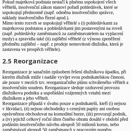
Pokud majetková podstata nestačí k plnému uspokojení všech
věřitelů, insolvenční zákon stanoví pořadí pohledávek, které se
uspokojují přednostně (např. odměna insolvenčního správce,
náklady insolvenčního řízení apod.).
Mimo tento rozvrh se uspokojují věřitelé s (i) pohledávkami za
majetkovou podstatou a pohledávkami jim postavenými na roveň
(např. pohledávky zaměstnanců za zaměstnavatelem na vyplacení
mzdy) a zpravidla také (ii) zajištění věřitelé (z výnosu zpeněžení
předmětu zajištění – např. z prodeje nemovitosti dlužníka, která je
zastavena ve prospěch věřitele).
2.5 Reorganizace
Reorganizace je sanačním způsobem řešení dlužníkova úpadku, při
kterém dlužník může i nadále vyvíjet svou podnikatelskou činnost,
ale pouze v mezích tzv. reorganizačního plánu schváleného věřiteli a
insolvenčním soudem. Reorganizace sleduje ozdravení provozu
dlužníkova podniku a uspořádání vzájemných vztahů mezi
dlužníkem a jeho věřiteli.
Reorganizace připadá v úvahu pouze u podnikatelů, kteří (i) nejsou
v likvidaci, (ii) nejsou obchodníky s cennými papíry ani osobou
oprávněnou obchodovat na komoditní burze, (iii) provozují podnik,
a (iv) jejichž celkový roční úhrn čistého obratu dosáhl v období před
podáním insolvenčního návrhu alespoň 50 milionů korun, nebo
zaměstnávají alespoň 50 zaměstnanců v pracovním poměru.