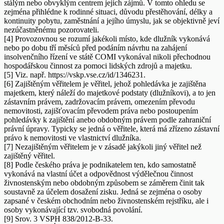
stálým nebo obvyklým centrem jejich zájmů. V tomto ohledu se
zejména přihlédne k rodinné situaci, důvodu přestěhování, délky a
kontinuity pobytu, zaměstnání a jejího úmyslu, jak se objektivně jeví
nezúčastněnému pozorovateli.
[4] Provozovnou se rozumí jakékoli místo, kde dlužník vykonává
nebo po dobu tří měsíců před podáním návrhu na zahájení
insolvenčního řízení ve státě COMI vykonával nikoli přechodnou
hospodářskou činnost za pomoci lidských zdrojů a majetku.
[5] Viz. např. https://vskp.vse.cz/id/1346231.
[6] Zajištěným věřitelem je věřitel, jehož pohledávka je zajištěna
majetkem, který náleží do majetkové podstaty (dlužníkovi), a to jen
zástavním právem, zadržovacím právem, omezením převodu
nemovitosti, zajišťovacím převodem práva nebo postoupením
pohledávky k zajištění anebo obdobným právem podle zahraniční
právní úpravy. Typicky se jedná o věřitele, která má zřízeno zástavní
právo k nemovitosti ve vlastnictví dlužníka.
[7] Nezajištěným věřitelem je v zásadě jakýkoli jiný věřitel než
zajištěný věřitel.
[8] Podle českého práva je podnikatelem ten, kdo samostatně
vykonává na vlastní účet a odpovědnost výdělečnou činnost
živnostenským nebo obdobným způsobem se záměrem činit tak
soustavně za účelem dosažení zisku. Jedná se zejména o osoby
zapsané v českém obchodním nebo živnostenském rejstříku, ale i
osoby vykonávající tzv. svobodná povolání.
[9] Srov. 3 VSPH 838/2012-B-33.