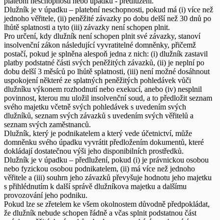
platební neschopnosti nebo úpadku - předlužení.
Dlužník je v úpadku – platební neschopnosti, pokud má (i) více než
jednoho věřitele, (ii) peněžité závazky po dobu delší než 30 dnů po
lhůtě splatnosti a tyto (iii) závazky není schopen plnit.
Pro určení, kdy dlužník není schopen plnit své závazky, stanoví
insolvenční zákon následující vyvratitelné domněnky, přičemž
postačí, pokud je splněna alespoň jedna z nich: (i) dlužník zastavil
platby podstatné části svých peněžitých závazků, (ii) je neplní po
dobu delší 3 měsíců po lhůtě splatnosti, (iii) není možné dosáhnout
uspokojení některé ze splatných peněžitých pohledávek vůči
dlužníku výkonem rozhodnutí nebo exekucí, anebo (iv) nesplnil
povinnost, kterou mu uložil insolvenční soud, a to předložit seznam
svého majetku včetně svých pohledávek s uvedením svých
dlužníků, seznam svých závazků s uvedením svých věřitelů a
seznam svých zaměstnanců.
Dlužník, který je podnikatelem a který vede účetnictví, může
domněnku svého úpadku vyvrátit předložením dokumentů, které
dokládají dostatečnou výši jeho disponibilních prostředků.
Dlužník je v úpadku – předlužení, pokud (i) je právnickou osobou
nebo fyzickou osobou podnikatelem, (ii) má více než jednoho
věřitele a (iii) souhrn jeho závazků převyšuje hodnotu jeho majetku
s přihlédnutím k další správě dlužníkova majetku a dalšímu
provozování jeho podniku.
Pokud lze se zřetelem ke všem okolnostem důvodně předpokládat,
že dlužník nebude schopen řádně a včas splnit podstatnou část