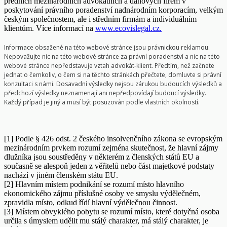
předních mezinárodních advokátních a daňových firem v
poskytování právního poradenství nadnárodním korporacím, velkým
českým společnostem, ale i středním firmám a individuálním
klientům. Více informací na
www.ecovislegal.cz.
Informace obsažené na této webové stránce jsou právnickou reklamou.
Nepovažujte nic na této webové stránce za právní poradenství a nic na této
webové stránce nepředstavuje vztah advokát-klient. Předtím, než začnete
jednat o čemkoliv, o čem si na těchto stránkách přečtete, domluvte si právní
konzultaci s námi. Dosavadní výsledky nejsou zárukou budoucích výsledků a
předchozí výsledky neznamenají ani nepředpovídají budoucí výsledky.
Každý případ je jiný a musí být posuzován podle vlastních okolností.
[1] Podle § 426 odst. 2 českého insolvenčního zákona se evropským
mezinárodním prvkem rozumí zejména skutečnost, že hlavní zájmy
dlužníka jsou soustředěny v některém z členských států EU a
současně se alespoň jeden z věřitelů nebo část majetkové podstaty
nachází v jiném členském státu EU.
[2] Hlavním místem podnikání se rozumí místo hlavního
ekonomického zájmu příslušné osoby ve smyslu výdělečném,
zpravidla místo, odkud řídí hlavní výdělečnou činnost.
[3] Místem obvyklého pobytu se rozumí místo, které dotyčná osoba
určila s úmyslem udělit mu stálý charakter, má stálý charakter, je