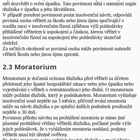
měl dozvědět o svém úpadku. Tato povinnost stíhá i statutární orgán
dlužníka v úpadku a jeho likvidátora.
V případě porušení povinnosti podat insolvenční návrh, odpovídá
povinná osoba věřiteli za škodu nebo jinou újmu spočívající v
rozdílu mezi v insolvenčním řízení zjištěnou výší pohledávky
přihlášené věřitelem k uspokojení a částkou, kterou věřitel v
insolvenčním řízení na uspokojení této pohledávky skutečně
obdržel.
Za určitých okolností se povinná osoba může povinnosti nahradit
věřiteli škodu nebo jinou újmu zprostit.
2.3 Moratorium
Moratorium je dočasná ochrana dlužníka před věřiteli za účelem
překlenutí jeho špatné hospodářské situace nebo jeho úpadku nebo
vyjednávání s věřiteli o restrukturalizaci jeho dluhů. O moratorium
může požádat dlužník, který je podnikatelem. Moratorium vyhlašuje
insolvenční soud nejdéle na 3 měsíce, přičemž trvání moratoria
může na návrh dlužníka a po splnění dalších podmínek prodloužit
nejdéle o 30 dnů.
Povinnou přílohu návrhu na prohlášení moratoria je mimo jiné
písemné prohlášení většiny věřitelů dlužníka, počítané podle výše
jejich pohledávek, že s vyhlášením moratoria souhlasí; podpisy
věřitelů musí být úředně ověřeny.