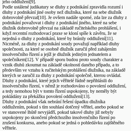
jeho oddlužení[9].
Podle ustálené judikatury se dluhy z podnikání zpravidla rozumí i
dluhy z podnikání jiné osoby než dlužníka, které na sebe dlužník
dobrovolně převzal[10]. Je ovšem nadále sporné, zda lze za dluhy z
podnikání považovat i dluhy z podnikání jiného, které na sebe
dlužník dobrovolně převzal na základě ručitelského prohlášení, i
když recentní rozhodovací praxe se kloní spíše k závěru, že se
nejedná o dluhy z podnikání, které by bránily oddlužení[11].
Nicméně, za dluhy z podnikání soudy považují například dluhy
společnosti, za které se osobně dlužník zaručil před zahájením
insolvenčního řízení a jejíž je dlužník jediným jednatelem a
společníkem[12]. V případě sporu budou proto soudy charakter a
vznik dluhů zkoumat na základě okolností daného případu, a to
především ve vztahu k ručitelským prohlášení dlužníka, na základě
kterých se zaručil za dluhy z podnikání společně, kterou ovládal.
Dluhy z podnikání, které jejich věřitelé řádně nepřihlásili do
insolvenčního řízení, v němž je rozhodováno o povolení oddlužení,
a tedy nemohou být v tomto řízení uspokojeny, by neměly být
pokládány za překážku povolení oddlužení[13].
Dluhy z podnikání však nebrání řešení úpadku dlužníka
oddlužením, pokud s tím souhlasí dotčený věřitel, anebo pokud se
ve stanovené lhůtě nevyjádří, pokud takové dluhy již nebyly
uspokojeny po skončení předchozího insolvenčního řízení po
zrušení konkursu, anebo pokud se jedná o pohledávku zajištěného
věřitele.