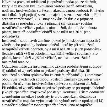
Návrh na povolení oddlužení je oprávněn podat pouze dlužník,
který je zastoupen kvalifikovanou osobou (např. advokátem,
notářem, insolvenčním správcem, akreditovanou osobou). K návrhu
musí dlužník připojit (i) seznam majetku, seznam závazků a příp. i
seznam zaměstnanců, (ii) listiny dokládající údaje o příjmech
dlužníka za poslední 3 roky a případně (iii) písemný souhlas
nezajištěného věřitele, pokud s ním dlužník dohodl, že hodnota
plnění, které při oddlužení obdrží bude nižší než 30 % jeho
pohledávky.
Insolvenční soud návrh zamítne, pokud je jím sledován nepoctivý
záměr, nebo pokud by hodnota plnění, které by při oddlužení
nezajištění věřitelé obdrželi, byla nižší než 30 % jejich pohledávek
(ledaže s nižší výší uspokojení nezajištění věřitelé souhlasí). Pro
plnění, které obdrží zajištění věřitelé, není stanovena žádná
minimální hranice.
Oddlužení může dle insolvenčního zákona probíhat třemi způsoby:
(i) oddlužení zpeněžením majetkové podstaty dlužníka, (ii)
oddlužení plněním splátkového kalendáře, případně (iii) kombinací
obou výše uvedených způsobů. Poslední zmíněný způsob je však
podmíněn návrhem insolvenčního správce a souhlasem dlužníka.
Při oddlužení zpeněžením majetkové podstaty se postupuje obdobně
jako při zpeněžení majetkové podstaty v konkursu. Cílem oddlužení
zpeněžením majetkové podstaty je proto zpeněžení dlužníkova
nezajištěného majetku vyjma majetku vyloučeného z upokojení[14]
a rozdělení výnosů z tohoto zpeněžení mezi jeho nezajištěné