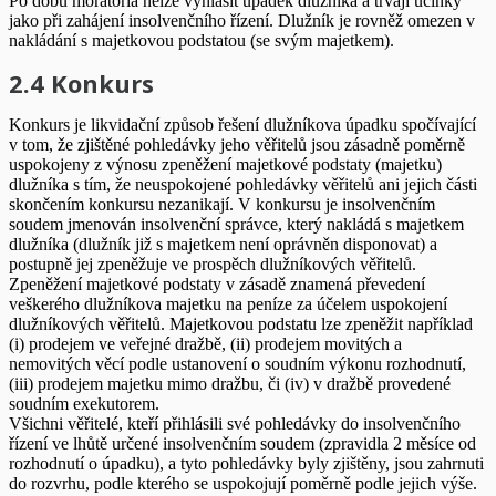
Po dobu moratoria nelze vyhlásit úpadek dlužníka a trvají účinky
jako při zahájení insolvenčního řízení. Dlužník je rovněž omezen v
nakládání s majetkovou podstatou (se svým majetkem).
2.4 Konkurs
Konkurs je likvidační způsob řešení dlužníkova úpadku spočívající
v tom, že zjištěné pohledávky jeho věřitelů jsou zásadně poměrně
uspokojeny z výnosu zpeněžení majetkové podstaty (majetku)
dlužníka s tím, že neuspokojené pohledávky věřitelů ani jejich části
skončením konkursu nezanikají. V konkursu je insolvenčním
soudem jmenován insolvenční správce, který nakládá s majetkem
dlužníka (dlužník již s majetkem není oprávněn disponovat) a
postupně jej zpeněžuje ve prospěch dlužníkových věřitelů.
Zpeněžení majetkové podstaty v zásadě znamená převedení
veškerého dlužníkova majetku na peníze za účelem uspokojení
dlužníkových věřitelů. Majetkovou podstatu lze zpeněžit například
(i) prodejem ve veřejné dražbě, (ii) prodejem movitých a
nemovitých věcí podle ustanovení o soudním výkonu rozhodnutí,
(iii) prodejem majetku mimo dražbu, či (iv) v dražbě provedené
soudním exekutorem.
Všichni věřitelé, kteří přihlásili své pohledávky do insolvenčního
řízení ve lhůtě určené insolvenčním soudem (zpravidla 2 měsíce od
rozhodnutí o úpadku), a tyto pohledávky byly zjištěny, jsou zahrnuti
do rozvrhu, podle kterého se uspokojují poměrně podle jejich výše.