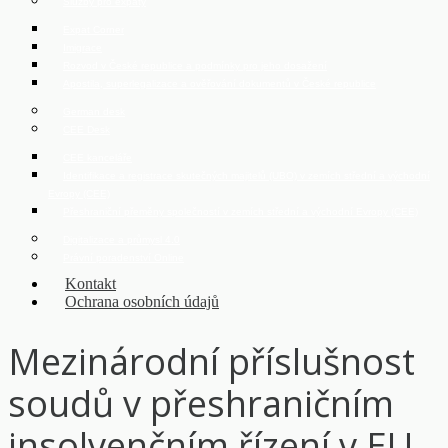
Služby pro expaty
Expat Corner
Imigrace
Rozvod v České republice a podmínky pro jeho dosažení
Apostila, superlegalizace a ověřování dokumentů v České republice
German desk
CEE Desk
CEE kanceláře
Identifikace a registrace skutečných majitelů (UBO) v zemích střední a východní
Evropy (CEE)
Přeshraniční přeměny společností v zemích střední a východní Evropy (CEE)
Digitalizace a průmysl 4.0
Právní poradenství Online
Kontakt
Ochrana osobních údajů
Mezinárodní příslušnost
soudů v přeshraničním
insolvenčním řízení v EU