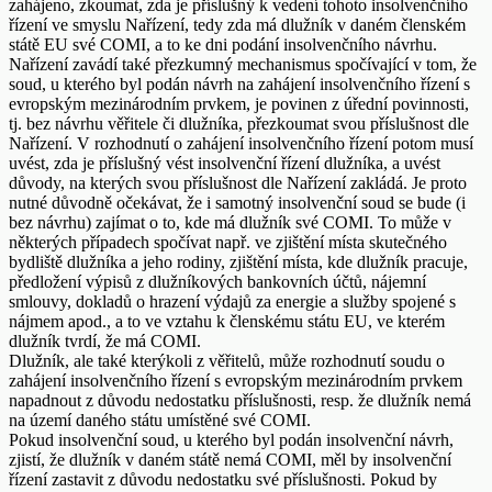
zahájeno, zkoumat, zda je příslušný k vedení tohoto insolvenčního
řízení ve smyslu Nařízení, tedy zda má dlužník v daném členském
státě EU své COMI, a to ke dni podání insolvenčního návrhu.
Nařízení zavádí také přezkumný mechanismus spočívající v tom, že
soud, u kterého byl podán návrh na zahájení insolvenčního řízení s
evropským mezinárodním prvkem, je povinen z úřední povinnosti,
tj. bez návrhu věřitele či dlužníka, přezkoumat svou příslušnost dle
Nařízení. V rozhodnutí o zahájení insolvenčního řízení potom musí
uvést, zda je příslušný vést insolvenční řízení dlužníka, a uvést
důvody, na kterých svou příslušnost dle Nařízení zakládá. Je proto
nutné důvodně očekávat, že i samotný insolvenční soud se bude (i
bez návrhu) zajímat o to, kde má dlužník své COMI. To může v
některých případech spočívat např. ve zjištění místa skutečného
bydliště dlužníka a jeho rodiny, zjištění místa, kde dlužník pracuje,
předložení výpisů z dlužníkových bankovních účtů, nájemní
smlouvy, dokladů o hrazení výdajů za energie a služby spojené s
nájmem apod., a to ve vztahu k členskému státu EU, ve kterém
dlužník tvrdí, že má COMI.
Dlužník, ale také kterýkoli z věřitelů, může rozhodnutí soudu o
zahájení insolvenčního řízení s evropským mezinárodním prvkem
napadnout z důvodu nedostatku příslušnosti, resp. že dlužník nemá
na území daného státu umístěné své COMI.
Pokud insolvenční soud, u kterého byl podán insolvenční návrh,
zjistí, že dlužník v daném státě nemá COMI, měl by insolvenční
řízení zastavit z důvodu nedostatku své příslušnosti. Pokud by