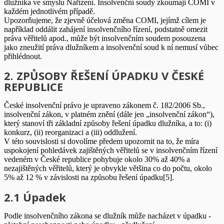
dlužníka ve smyslu Nařízení. Insolvenční soudy zkoumají COMI v
každém jednotlivém případě.
Upozorňujeme, že zjevně účelová změna COMI, jejímž cílem je
například oddálit zahájení insolvenčního řízení, podstatně omezit
práva věřitelů apod., může být insolvenčním soudem posouzena
jako zneužití práva dlužníkem a insolvenční soud k ní nemusí vůbec
přihlédnout.
2. ZPŮSOBY ŘEŠENÍ ÚPADKU V ČESKÉ
REPUBLICE
České insolvenční právo je upraveno zákonem č. 182/2006 Sb.,
insolvenční zákon, v platném znění (dále jen „insolvenční zákon“),
který stanoví tři základní způsoby řešení úpadku dlužníka, a to: (i)
konkurz, (ii) reorganizaci a (iii) oddlužení.
V této souvislosti si dovolíme předem upozornit na to, že míra
uspokojení pohledávek zajištěných věřitelů se v insolvenčním řízení
vedeném v České republice pohybuje okolo 30% až 40% a
nezajištěných věřitelů, který je obvykle většina co do počtu, okolo
5% až 12 % v závislosti na způsobu řešení úpadku[5].
2.1 Úpadek
Podle insolvenčního zákona se dlužník může nacházet v úpadku -