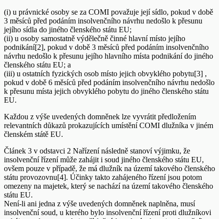
(i) u právnické osoby se za COMI považuje její sídlo, pokud v době
3 měsíců před podáním insolvenčního návrhu nedošlo k přesunu
jejího sídla do jiného členského státu EU;
(ii) u osoby samostatně výdělečně činné hlavní místo jejího
podnikání[2], pokud v době 3 měsíců před podáním insolvenčního
návrhu nedošlo k přesunu jejího hlavního místa podnikání do jiného
členského státu EU; a
(iii) u ostatních fyzických osob místo jejich obvyklého pobytu[3] ,
pokud v době 6 měsíců před podáním insolvenčního návrhu nedošlo
k přesunu místa jejich obvyklého pobytu do jiného členského státu
EU.
Každou z výše uvedených domněnek lze vyvrátit předložením
relevantních důkazů prokazujících umístění COMI dlužníka v jiném
členském státě EU.
Článek 3 v odstavci 2 Nařízení následně stanoví výjimku, že
insolvenční řízení může zahájit i soud jiného členského státu EU,
ovšem pouze v případě, že má dlužník na území takového členského
státu provozovnu[4]. Účinky takto zahájeného řízení jsou potom
omezeny na majetek, který se nachází na území takového členského
státu EU.
Není-li ani jedna z výše uvedených domněnek naplněna, musí
insolvenční soud, u kterého bylo insolvenční řízení proti dlužníkovi