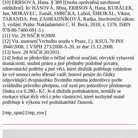
[10] ERBSOVÁ, Hana. § 389 [Osoba oprávněná navrhnout
oddlužení]. In: HÁSOVÁ, Jiřina, ERBSOVÁ, Hana, KUBÁLEK,
Jan, MORAVEC, Tomáš, SMRČKA, Luboš, ŠMEJKAL, Viktor,
TARANDA, Petr, ZAHRADNÍKOVÁ, Radka. Insolvenční zákon.
3. vydání. Praha: Nakladatelství C. H. Beck, 2018, s. 1376. ISBN
978-80-7400-691-3.)
[11] Viz. 29 NSČR 9/2009.
[12] Viz. usnesení Vrchního soudu v Praze, č.j. KSUL 70 INS
3940/2008, 1 VSPH 273/2008-A-20, ze dne 15.12.2008.
[13] Srov. 29 NSČR 20/2011.
[14] Jedná se především o běžné oděvní součásti, obvyklé vybavení
domácnosti, snubní prsten a jiné předměty podobné povahy,
zdravotnické potřeby a jiné věci, které dlužník potřebuje vzhledem
ke své nemoci nebo tělesné vadě, hotové peníze do částky
odpovídající dvojnásobku životního minima jednotlivce podle
zvláštního právního předpisu, což nyní pro jednotlivce představuje
částku cca 6.280,- Kč. Je-li dlužník podnikatelem, nemůže se
exekuce týkat těch věcí z jeho vlastnictví, které nezbytně nutně
potřebuje k výkonu své podnikatelské činnosti.
[/mp_span] [/mp_row]