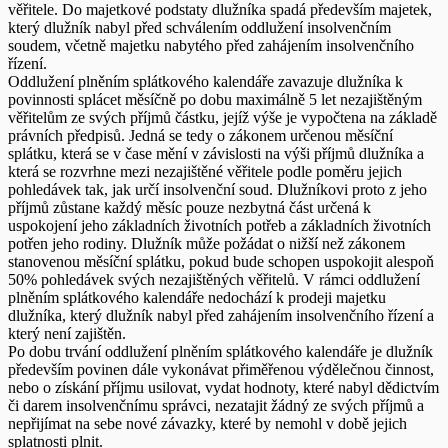
věřitele. Do majetkové podstaty dlužníka spadá především majetek,
který dlužník nabyl před schválením oddlužení insolvenčním
soudem, včetně majetku nabytého před zahájením insolvenčního
řízení.
Oddlužení plněním splátkového kalendáře zavazuje dlužníka k
povinnosti splácet měsíčně po dobu maximálně 5 let nezajištěným
věřitelům ze svých příjmů částku, jejíž výše je vypočtena na základě
právních předpisů. Jedná se tedy o zákonem určenou měsíční
splátku, která se v čase mění v závislosti na výši příjmů dlužníka a
která se rozvrhne mezi nezajištěné věřitele podle poměru jejich
pohledávek tak, jak určí insolvenční soud. Dlužníkovi proto z jeho
příjmů zůstane každý měsíc pouze nezbytná část určená k
uspokojení jeho základních životních potřeb a základních životních
potřen jeho rodiny. Dlužník může požádat o nižší než zákonem
stanovenou měsíční splátku, pokud bude schopen uspokojit alespoň
50% pohledávek svých nezajištěných věřitelů. V rámci oddlužení
plněním splátkového kalendáře nedochází k prodeji majetku
dlužníka, který dlužník nabyl před zahájením insolvenčního řízení a
který není zajištěn.
Po dobu trvání oddlužení plněním splátkového kalendáře je dlužník
především povinen dále vykonávat přiměřenou výdělečnou činnost,
nebo o získání příjmu usilovat, vydat hodnoty, které nabyl dědictvím
či darem insolvenčnímu správci, nezatajit žádný ze svých příjmů a
nepřijímat na sebe nové závazky, které by nemohl v době jejich
splatnosti plnit.