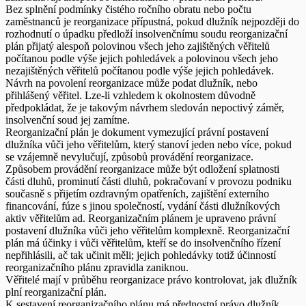
Bez splnění podmínky čistého ročního obratu nebo počtu
zaměstnanců je reorganizace přípustná, pokud dlužník nejpozději do
rozhodnutí o úpadku předloží insolvenčnímu soudu reorganizační
plán přijatý alespoň polovinou všech jeho zajištěných věřitelů
počítanou podle výše jejich pohledávek a polovinou všech jeho
nezajištěných věřitelů počítanou podle výše jejich pohledávek.
Návrh na povolení reorganizace může podat dlužník, nebo
přihlášený věřitel. Lze-li vzhledem k okolnostem důvodně
předpokládat, že je takovým návrhem sledován nepoctivý záměr,
insolvenční soud jej zamítne.
Reorganizační plán je dokument vymezující právní postavení
dlužníka vůči jeho věřitelům, který stanoví jeden nebo více, pokud
se vzájemně nevylučují, způsobů provádění reorganizace.
Způsobem provádění reorganizace může být odložení splatnosti
části dluhů, prominutí části dluhů, pokračovaní v provozu podniku
současně s přijetím ozdravným opatřeních, zajištění externího
financování, fúze s jinou společností, vydání části dlužníkových
aktiv věřitelům ad. Reorganizačním plánem je upraveno právní
postavení dlužníka vůči jeho věřitelům komplexně. Reorganizační
plán má účinky i vůči věřitelům, kteří se do insolvenčního řízení
nepřihlásili, ač tak učinit měli; jejich pohledávky totiž účinností
reorganizačního plánu zpravidla zaniknou.
Věřitelé mají v průběhu reorganizace právo kontrolovat, jak dlužník
plní reorganizační plán.
K sestavení reorganizačního plánu má přednostní právo dlužník.