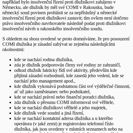
například bylo insolvenční řízení proti dlužníkovi zahájeno v
Německu, ale dlužník by měl své COMI v Rakousku, bude
německý soud povinen prohlásit se za nepříslušný a německé
insolvenční řízení proti dlužníkovi zastavit; tím ovšem není dotčeno
právo insolvenčního navrhovatele následně podat proti dlužníkovi
insolvenční návrh u rakouského insolvenčního soudu.
S ohledem na shora uvedené se proto domníváme, že pro posouzení
COMI dlužníka je zásadní zabývat se zejména následujícími
okolnostmi:
kde se nachází rodina dlužníka,
zda je dlužník podporován členy své rodiny ze zahraničí,
odkud dlužník fakticky řídí své aktivity, především kde
přijímá zásadní rozhodnutí, kde zasedá jeho vedení, kde se
nachází jeho management apod.,
kde dlužník vykonává podstatnou část své výdělečné činnosti,
ať už jako zaměstnanec nebo podnikatel,
kde se nachází právní nebo finanční poradci dlužníka,
zda dlužník o přesunu COMI informoval své věřitele,
kde se nachází dlužníkovi věřitelé a jeho majetek,
kde dlužník vede soudní a jiná řízení,
kde se nachází kontaktní adresa dlužníka a u kterého
operátora (v jaké zemi) je registrováno telefonní číslo
dlužníka, jak jsou uvedeny v místních seznamech nebo na