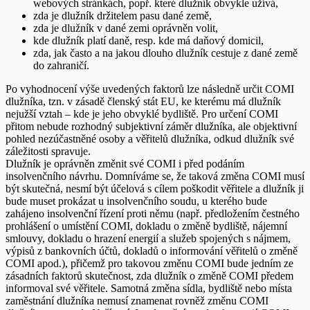
webových stránkách, popř. které dlužník obvykle užívá,
zda je dlužník držitelem pasu dané země,
zda je dlužník v dané zemi oprávněn volit,
kde dlužník platí daně, resp. kde má daňový domicil,
zda, jak často a na jakou dlouho dlužník cestuje z dané země
do zahraničí.
Po vyhodnocení výše uvedených faktorů lze následně určit COMI
dlužníka, tzn. v zásadě členský stát EU, ke kterému má dlužník
nejužší vztah – kde je jeho obvyklé bydliště. Pro určení COMI
přitom nebude rozhodný subjektivní záměr dlužníka, ale objektivní
pohled nezúčastněné osoby a věřitelů dlužníka, odkud dlužník své
záležitosti spravuje.
Dlužník je oprávněn změnit své COMI i před podáním
insolvenčního návrhu. Domníváme se, že taková změna COMI musí
být skutečná, nesmí být účelová s cílem poškodit věřitele a dlužník ji
bude muset prokázat u insolvenčního soudu, u kterého bude
zahájeno insolvenční řízení proti němu (např. předložením čestného
prohlášení o umístění COMI, dokladu o změně bydliště, nájemní
smlouvy, dokladu o hrazení energií a služeb spojených s nájmem,
výpisů z bankovních účtů, dokladů o informování věřitelů o změně
COMI apod.), přičemž pro takovou změnu COMI bude jedním ze
zásadních faktorů skutečnost, zda dlužník o změně COMI předem
informoval své věřitele. Samotná změna sídla, bydliště nebo místa
zaměstnání dlužníka nemusí znamenat rovněž změnu COMI