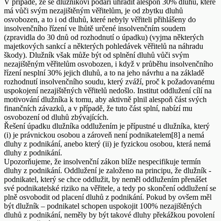
V případě, že se dlužníkovi podaří uhradit alespoň 30% dluhů, které
má vůči svým nezajištěným věřitelům, je od zbytku dluhů
osvobozen, a to i od dluhů, které nebyly věřiteli přihlášeny do
insolvenčního řízení ve lhůtě určené insolvenčním soudem
(zpravidla do 30 dnů od rozhodnutí o úpadku) (vyjma některých
majetkových sankcí a některých pohledávek věřitelů na náhradu
škody). Dlužník však může být od splnění dluhů vůči svým
nezajištěným věřitelům osvobozen, i když v průběhu insolvenčního
řízení nesplní 30% jejich dluhů, a to na jeho návrhu a na základě
rozhodnutí insolvenčního soudu, který zváží, proč k požadovanému
uspokojení nezajištěných věřitelů nedošlo. Institut oddlužení cílí na
motivování dlužníka k tomu, aby aktivně plnil alespoň část svých
finančních závazků, a v případě, že tuto část splní, nabízí mu
osvobození od dluhů zbývajících.
Řešení úpadku dlužníka oddlužením je přípustné u dlužníka, který
(i) je právnickou osobou a zároveň není podnikatelem[8] a nemá
dluhy z podnikání, anebo který (ii) je fyzickou osobou, která nemá
dluhy z podnikání.
Upozorňujeme, že insolvenční zákon blíže nespecifikuje termín
dluhy z podnikání. Oddlužení je založeno na principu, že dlužník -
podnikatel, který se chce oddlužit, by neměl oddlužením přenášet
své podnikatelské riziko na věřitele, a tedy po skončení oddlužení se
plně osvobodit od placení dluhů z podnikání. Pokud by ovšem měl
být dlužník – podnikatel schopen uspokojit 100% nezajištěných
dluhů z podnikání, neměly by být takové dluhy překážkou povolení