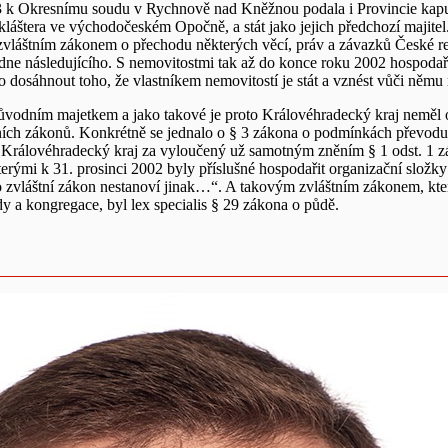
2013 k Okresnímu soudu v Rychnově nad Kněžnou podala i Provincie ka
kláštera ve východočeském Opočně, a stát jako jejich předchozí majitel.
vláštním zákonem o přechodu některých věcí, práv a závazků České repu
 dne následujícího. S nemovitostmi tak až do konce roku 2002 hospodař
osáhnout toho, že vlastníkem nemovitostí je stát a vznést vůči němu r
původním majetkem a jako takové je proto Královéhradecký kraj neměl od 
čních zákonů. Konkrétně se jednalo o § 3 zákona o podmínkách převodu m
a Královéhradecký kraj za vyloučený už samotným zněním § 1 odst. 1 
kterými k 31. prosinci 2002 byly příslušné hospodařit organizační složky
zvláštní zákon nestanoví jinak…“. A takovým zvláštním zákonem, který
y a kongregace, byl lex specialis § 29 zákona o půdě.