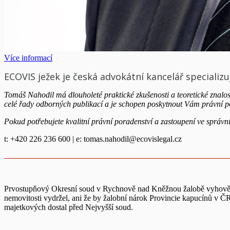
Více informací
ECOVIS ježek je česká advokátní kancelář specializu
Tomáš Nahodil má dlouholeté praktické zkušenosti a teoretické znalo
celé řady odborných publikací a je schopen poskytnout Vám právní po
Pokud potřebujete kvalitní právní poradenství a zastoupení ve správní
t: +420 226 236 600 | e:
tomas.nahodil@ecovislegal.cz
Prvostupňový Okresní soud v Rychnově nad Kněžnou žalobě vyhověl a
nemovitosti vydržel, ani že by žalobní nárok Provincie kapucínů v Č
majetkových dostal před Nejvyšší soud.