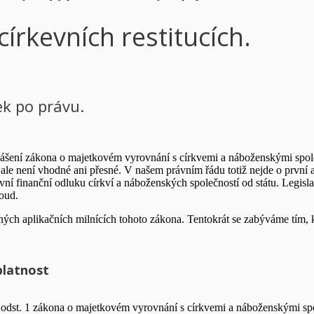
církevních restitucích.
ek po právu.
lášení zákona o majetkovém vyrovnání s církvemi a náboženskými spole
le není vhodné ani přesné. V našem právním řádu totiž nejde o první an
ivní finanční odluku církví a náboženských společností od státu. Legislat
oud.
h aplikačních milnících tohoto zákona. Tentokrát se zabýváme tím, kd
platnost
18 odst. 1 zákona o majetkovém vyrovnání s církvemi a náboženskými 