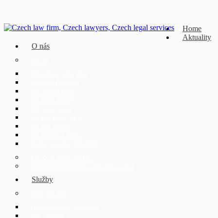
Home
Aktuality
O nás
Náš tým
JUDr. Mojmír Ježek, Ph.D.
Mgr. Eliška Čáslavská
Mgr. Jaroslav Hotař
Mgr. David Strupek
Mgr. Fabián Černý
Mgr. Petr Běhan, Ph.D.
Mgr. Azra Drozdek
Mgr. Karolína Ederová
Student internship 2023/2024
O ECOVIS Česká republika
Spolupráce pro advokáty v rámci sítě ECOVIS
Služby
Služby pro firmy
Právo obchodních společností
Fúze a akvizice