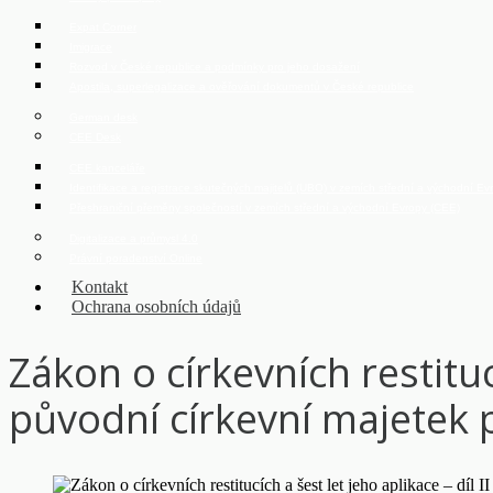
Expat Corner
Imigrace
Rozvod v České republice a podmínky pro jeho dosažení
Apostila, superlegalizace a ověřování dokumentů v České republice
German desk
CEE Desk
CEE kanceláře
Identifikace a registrace skutečných majitelů (UBO) v zemích střední a východní E
Přeshraniční přeměny společností v zemích střední a východní Evropy (CEE)
Digitalizace a průmysl 4.0
Právní poradenství Online
Kontakt
Ochrana osobních údajů
Zákon o církevních restitucí
původní církevní majetek 