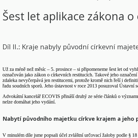
Šest let aplikace zákona o 
Díl II.: Kraje nabyly původní církevní majet
Už za méně než měsíc – 5. prosince – si připomeneme šest let od vyh
označován jako zákon o církevních restitucích. Takové jeho označení a
zdaleka nevyčerpává jen restitucemi, protože kromě nich řeší i definit
řadu soudních sporů. Jeho ústavnost v roce 2013 posuzoval Ústavní s
Advokátní kancelář ECOVIS přináší druhý ze série článků o významnýc
nelze domáhat jeho vydání.
Nabytí původního majetku církve krajem a jeho 
V minulém díle jsme popsali účel zvláštní určovací žaloby podle § 