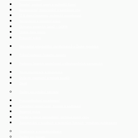
Soudní, správní spory a rozhodčí řízení
Bankovnictví, financování a kapitálové trhy
IT & digital business, technické poradenství
Nemovitosti a stavební právo
Ochrana osobních údajů – GDPR
Online data rooms
Pracovní právo
Hromadné propouštění zaměstnanců v České republice
Právní podpora českého exportu
Podpora českých společností v přeshraničních transakcích
Restrukturalizace a insolvence
Duševní vlastnictví a nekalá soutěž
Daně
Služby pro privátní klientelu
Pracovněprávní poradenství
Zakládání společností, živnosti a podnikání
Rodinné právo
Prodej a nákup nemovitostí, úschova kupní ceny
Zastupování v soudních a správních řízeních, vymáhání pohledávek
Insolvence a restrukturalizace
Služby pro expaty