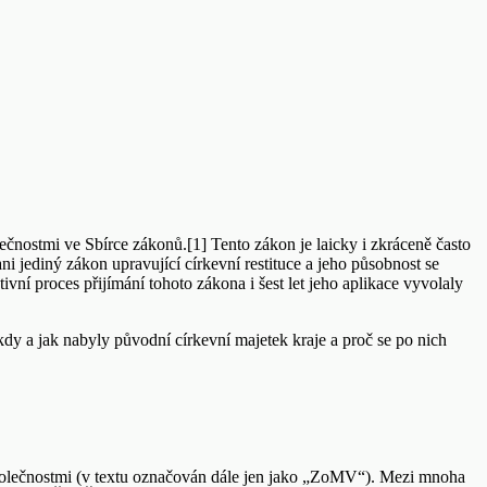
čnostmi ve Sbírce zákonů.[1] Tento zákon je laicky i zkráceně často
i jediný zákon upravující církevní restituce a jeho působnost se
ivní proces přijímání tohoto zákona i šest let jeho aplikace vyvolaly
y a jak nabyly původní církevní majetek kraje a proč se po nich
společnostmi (v textu označován dále jen jako „ZoMV“). Mezi mnoha