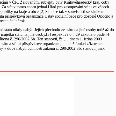
pucínů v ČR. Žalovanými subjekty byly Královéhradecký kraj, coby
 Za stát v tomto sporu jednal Úřad pro zastupování státu ve věcech
bliky na kraje a obce.[2] Stalo se tak v souvislosti se zánikem
ila příspěvková organizace Ústav sociální péče pro dospělé Opočno a
estituční nárok.
státu nikdy nabýt. Jejich přechodu ze státu na jiné osoby totiž až do
ajetku státu na jiné osoby,[3] respektive o § 29 zákona o půdě.[4]
zákona č. 290/2002 Sb. Ten stanovil, že „…dnem 1. ledna 2003
 státu a státní příspěvkové organizace, u nichž funkci zřizovatele
 v době nabytí účinnosti zákona č. 290/2002 Sb. stanovil jinak