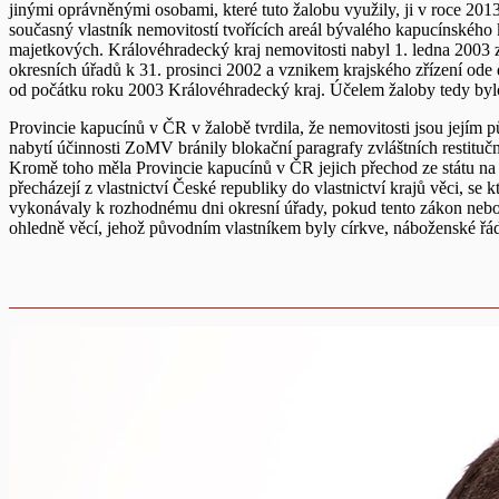
jinými oprávněnými osobami, které tuto žalobu využily, ji v roce 
současný vlastník nemovitostí tvořících areál bývalého kapucínského 
majetkových. Královéhradecký kraj nemovitosti nabyl 1. ledna 2003 z
okresních úřadů k 31. prosinci 2002 a vznikem krajského zřízení ode
od počátku roku 2003 Královéhradecký kraj. Účelem žaloby tedy bylo d
Provincie kapucínů v ČR v žalobě tvrdila, že nemovitosti jsou jejím 
nabytí účinnosti ZoMV bránily blokační paragrafy zvláštních restitu
Kromě toho měla Provincie kapucínů v ČR jejich přechod ze státu n
přecházejí z vlastnictví České republiky do vlastnictví krajů věci, se 
vykonávaly k rozhodnému dni okresní úřady, pokud tento zákon nebo 
ohledně věcí, jehož původním vlastníkem byly církve, náboženské řád