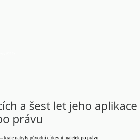
vropy (CEE)
ch a šest let jeho aplikace –
po právu