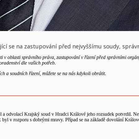
jící se na zastupování před nejvyššímu soudy, správní
sti v oblasti správního práva, zastupování v řízení před správními org
radenství dle vašich potřeb.
ch a soudních řízení, můžete se na nás kdykoli obrátit.
 odvolací Krajský soud v Hradci Králové jeho rozsudek potvrdil. Ne
R byl v rozporu s dobrými mravy. Případ se na základě dovolání Králov