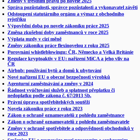
Změny v trestním právu po novele 2025
Správa pozůstalosti, správce pozůstalosti a vykonavatel závěti
Odstoupení statutárního orgánu a výmaz z obchodního
rejstříku
Výpovědní doba po novele zákoníku práce 2025
Změna zkušební doby zaměstnanců v roce 2025
Výplata mzdy v cizí měně
Změny zákoníku práce flexinovelou z roku 2025
Porovnání whistleblowingu: ČR, Německo a Velká Británie
Regulace kryptoaktiv v EU: nařízení MiCA a jeho vliv na
ČR
Airbnb: používání bytů a domů k ubytování
Nové nařízení EU o obecné bezpečnosti výrobků
Agenturní zaměstnávání a změny v 2024
Řádnost vyúčtování služeb a splatnost přeplatku či
nedoplatku podle zákona č. 67/2013 Sb.
Právní úprava spotřebitelských soutěží
Novela zákoníku práce z roku 2023
Zákon o ochraně oznamovatelů z pohledu zaměstnance
Zákon o ochraně oznamovatelů z pohledu zaměstnavatele
Změny v ochraně spotřebitele a odpovědnosti obchodníků v
roce 2023