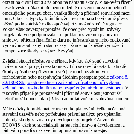
obrátit na civilní soud s žalobou na náhradu škody. V takovém řízení
nese investor důkazní břemeno ohledně existence nezákonného či
omezujícího postupu obce, vzniku škody a příčinné souvislosti mezi
nimi. Obce se typicky brání tím, že investor na sebe vědomě převzal
běžné podnikatelské riziko spočívající v možné změně regulace.
Pokud však developer prokáže, že obec před vydáním uzávěry
projekt aktivně podporovala – například uzavřením plánovací
smlouvy, přijetím finančního daru na infrastrukturu nebo opakovaně
vydanými souhlasným stanovisky – šance na úspěšné vymožení
kompenzace škody se výrazně zvyšují.
Zvláštní situaci představuje případ, kdy krajský soud stavební
uzávěru zruší pro její nezákonnost. Tím se otevírá cesta k náhradě
škody způsobené při výkonu veřejné moci nezákonným
rozhodnutím nebo nesprávným úředním postupem podle
zákona č.
82/1998 Sb., o odpovědnosti za škodu způsobenou při výkonu
veřejné moci rozhodnutím nebo nesprávným úředním postupem
. V
takovém případě je prokazování příčinné souvislosti jednodušší,
neboť nezákonnost aktu již byla autoritativně konstatována soudem.
Máte otázky k problematice územního plánování, čelíte nečekané
stavební uzávěře nebo potřebujete právní analýzu pro uplatnění
náhrady škody za zmařený developerský projekt? Advokáti
ECOVIS ježek se specializují na stavební právo a development a
rádi vám poradí s nastavením optimální právní strategie.