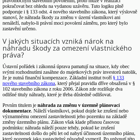
pravomocným stavebním povolením, proto může v realizaci
pokračovat bez ohledu na vydanou uzávěru. Tuto logiku plně
podporuje i § 133 odst. 4 nového stavebního zákona, který výslovně
stanoví, že náhrada škody za změnu v území vlastníkovi ani
nenáleží, nabylo-li právní moci povolení záměru, pro který bylo
zastavění určeno.
V jakých situacích vzniká nárok na
náhradu škody za omezení vlastnického
práva?
Ústavní pořádek i zákonná úprava pamatují na situace, kdy obec
svými rozhodnutími zasáhne do majetkových práv investorů natolik,
že je nutná finanční kompenzace. Základní institut tvoří
§ 133
nového stavebního zákona
, který přejal pravidla dříve obsažená v §
102 stavebního zákona z roku 2006. Zákon zde rozlišuje dva
odlišné tituly náhrady, které je třeba důsledně odlišovat.
Prvním titulem je
náhrada za změnu v územně plánovací
dokumentace
. Náleží vlastníkovi, pokud dojde ke zrušení nebo
významnému omezení zastavitelnosti jeho pozemku na základě
změny územního plánu. Zákon však klade přísnou časovou
podmínku: náhrada náleží pouze tehdy, pokud ke zrušení
zastavitelnosti došlo do pěti let od nabytí účinnosti územního plánu,
který pozemek jako zastavitelný původně vymezil. Po uplynutí této