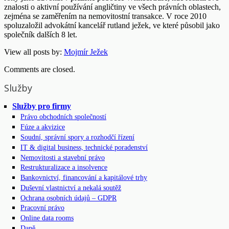
znalosti o aktivní používání angličtiny ve všech právních oblastech,
zejména se zaměřením na nemovitostní transakce. V roce 2010
spoluzaložil advokátní kancelář rutland ježek, ve které působil jako
společník dalších 8 let.
View all posts by:
Mojmír Ježek
Comments are closed.
Služby
Služby pro firmy
Právo obchodních společností
Fúze a akvizice
Soudní, správní spory a rozhodčí řízení
IT & digital business, technické poradenství
Nemovitosti a stavební právo
Restrukturalizace a insolvence
Bankovnictví, financování a kapitálové trhy
Duševní vlastnictví a nekalá soutěž
Ochrana osobních údajů – GDPR
Pracovní právo
Online data rooms
Daně