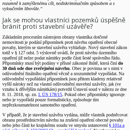
rozumně k zamýšlenému cíli, nediskriminačním způsobem a s
vyloučením libovůle.“
Jak se mohou vlastníci pozemků úspěšně
bránit proti stavební uzávěře?
Základním procesním nástrojem obrany vlastníka dotčené
nemovitosti je podání připomínek proti návrhu opatření obecné
povahy, kterým se stavební uzávěra vyhlašuje. Nový stavební zákon
totiž v § 127 odst. 5 výslovně uvádí, že proti návrhu územního
opatření již nelze podat námitky podle části šesté správního řádu.
Připomínky musí být podány v přísné zákonné lhůtě, která činí
do
30 dnů ode dne zveřejnění návrhu
. Obec je povinna se s nimi v
odůvodnění finálního opatření věcně a srozumitelně vypořádat. Na
odůvodnění vypořádání připomínek jsou přitom kladeny relativně
vyšší nároky než na vlastní odůvodnění stavební uzávěry, jak (ve
vztahu k dřívějším námitkám) potvrdil Ústavní soud v nálezu ze dne
8. 11. 2018, sp. zn.
I. ÚS 178/15
. Pokud obec připomínky ignoruje
nebo je vypořádá pouze formalisticky, způsobuje tím
nepřezkoumatelnost samotného opatření.
V případě, že je stavební uzávěra vydána, může vlastník podněcovat
obranu prostřednictvím návrhu na zrušení opatření obecné povahy
nebo jeho části ke krajskému soudu ve smyslu ustanovení
§ 101a a