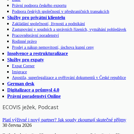
Právní podpora českého exportu
Podpora českých společností v přeshraničních transakcích
Služby pro privátní klientelu
Zakládání společností, živnosti a podnikání
Zastupování v soudních a správních řízeních, vymáhání pohledávek
Pracovněprávní poradenství
Rodinné právo
Prodej a nákup nemovitostí, úschova kupní ceny
Insolvence a restrukturalizace
Služby pro expaty
Expat Corner
Imigrace
Apostila, superlegalizace a ověřování dokumentů v České republice
German desk
Digitalizace a průmysl 4.0
Právní poradenství Online
ECOVIS ježek, Podcast
Platí výživné i nový partner? Jak soudy zkoumají skutečné příjmy
30 června 2026