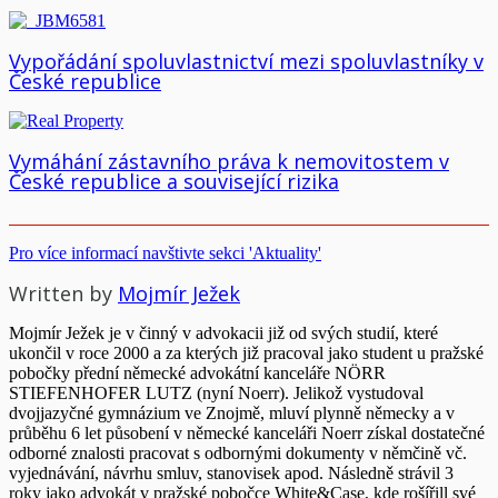
Vypořádání spoluvlastnictví mezi spoluvlastníky v
České republice
Vymáhání zástavního práva k nemovitostem v
České republice a související rizika
Pro více informací navštivte sekci 'Aktuality'
Written by
Mojmír Ježek
Mojmír Ježek je v činný v advokacii již od svých studií, které
ukončil v roce 2000 a za kterých již pracoval jako student u pražské
pobočky přední německé advokátní kanceláře NÖRR
STIEFENHOFER LUTZ (nyní Noerr). Jelikož vystudoval
dvojjazyčné gymnázium ve Znojmě, mluví plynně německy a v
průběhu 6 let působení v německé kanceláři Noerr získal dostatečné
odborné znalosti pracovat s odbornými dokumenty v němčině vč.
vyjednávání, návrhu smluv, stanovisek apod. Následně strávil 3
roky jako advokát v pražské pobočce White&Case, kde rošířill své