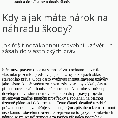
Kdy a jak máte nárok na
náhradu škody?
Jak řešit nezákonnou stavební uzávěru a
zásah do vlastnických práv
Střet mezi právem obce na samosprávu a ochranou investic
vlastníků pozemků představuje jednu z nejsložitějších oblastí
stavebního práva. Obce často využívají institut stavební uzávěry
jako nástroj k dočasnému zmrazení zástavby, aby získaly čas na
přehodnocení své urbanistické koncepce. Na druhé straně stojí
developeři a vlastníci nemovitostí, kteří do přípravy projektů
investovali značné finanční prostředky a spoléhali na platnou
územně plánovací dokumentaci. Tento článek detailně rozebírá
práva obou stran, zaměřuje se na to, jakým způsobem lze napadnout
nezákonnou stavební uzávěru, a zejména na to, jakých konkrétních
náhrad se lze reálně domoci a za jakých přesných podmínek.