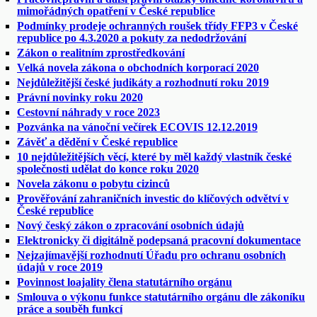
mimořádných opatření v České republice
Podmínky prodeje ochranných roušek třídy FFP3 v České
republice po 4.3.2020 a pokuty za nedodržování
Zákon o realitním zprostředkování
Velká novela zákona o obchodních korporací 2020
Nejdůležitější české judikáty a rozhodnutí roku 2019
Právní novinky roku 2020
Cestovní náhrady v roce 2023
Pozvánka na vánoční večírek ECOVIS 12.12.2019
Závěť a dědění v České republice
10 nejdůležitějších věcí, které by měl každý vlastník české
společnosti udělat do konce roku 2020
Novela zákonu o pobytu cizinců
Prověřování zahraničních investic do klíčových odvětví v
České republice
Nový český zákon o zpracování osobních údajů
Elektronicky či digitálně podepsaná pracovní dokumentace
Nejzajímavější rozhodnutí Úřadu pro ochranu osobních
údajů v roce 2019
Povinnost loajality člena statutárního orgánu
Smlouva o výkonu funkce statutárního orgánu dle zákoníku
práce a souběh funkcí