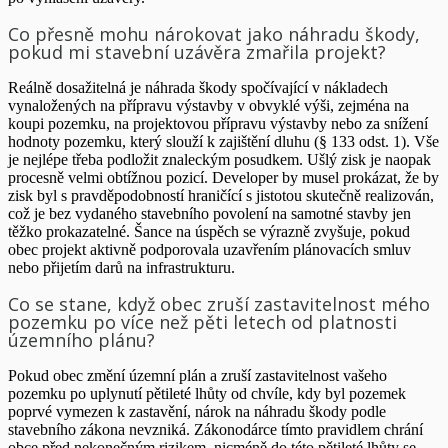
Co přesně mohu nárokovat jako náhradu škody,
pokud mi stavební uzávěra zmařila projekt?
Reálně dosažitelná je náhrada škody spočívající v nákladech
vynaložených na přípravu výstavby v obvyklé výši, zejména na
koupi pozemku, na projektovou přípravu výstavby nebo za snížení
hodnoty pozemku, který slouží k zajištění dluhu (§ 133 odst. 1). Vše
je nejlépe třeba podložit znaleckým posudkem. Ušlý zisk je naopak
procesně velmi obtížnou pozicí. Developer by musel prokázat, že by
zisk byl s pravděpodobností hraničící s jistotou skutečně realizován,
což je bez vydaného stavebního povolení na samotné stavby jen
těžko prokazatelné. Šance na úspěch se výrazně zvyšuje, pokud
obec projekt aktivně podporovala uzavřením plánovacích smluv
nebo přijetím darů na infrastrukturu.
Co se stane, když obec zruší zastavitelnost mého
pozemku po více než pěti letech od platnosti
územního plánu?
Pokud obec změní územní plán a zruší zastavitelnost vašeho
pozemku po uplynutí pětileté lhůty od chvíle, kdy byl pozemek
poprvé vymezen k zastavění, nárok na náhradu škody podle
stavebního zákona nevzniká. Zákonodárce tímto pravidlem chrání
obce před nekonečným rizikem, nicméně do této pětileté lhůty se