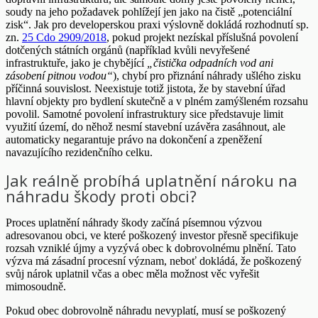
soudy na jeho požadavek pohlížejí jen jako na čistě „potenciální
zisk“. Jak pro developerskou praxi výslovně dokládá rozhodnutí sp.
zn.
25 Cdo 2909/2018
, pokud projekt nezískal příslušná povolení
dotčených státních orgánů (například kvůli nevyřešené
infrastruktuře, jako je chybějící
„čistička odpadních vod ani
zásobení pitnou vodou“
), chybí pro přiznání náhrady ušlého zisku
příčinná souvislost. Neexistuje totiž jistota, že by stavební úřad
hlavní objekty pro bydlení skutečně a v plném zamýšleném rozsahu
povolil. Samotné povolení infrastruktury sice představuje limit
využití území, do něhož nesmí stavební uzávěra zasáhnout, ale
automaticky negarantuje právo na dokončení a zpeněžení
navazujícího rezidenčního celku.
Jak reálně probíhá uplatnění nároku na
náhradu škody proti obci?
Proces uplatnění náhrady škody začíná písemnou výzvou
adresovanou obci, ve které poškozený investor přesně specifikuje
rozsah vzniklé újmy a vyzývá obec k dobrovolnému plnění. Tato
výzva má zásadní procesní význam, neboť dokládá, že poškozený
svůj nárok uplatnil včas a obec měla možnost věc vyřešit
mimosoudně.
Pokud obec dobrovolně náhradu nevyplatí, musí se poškozený