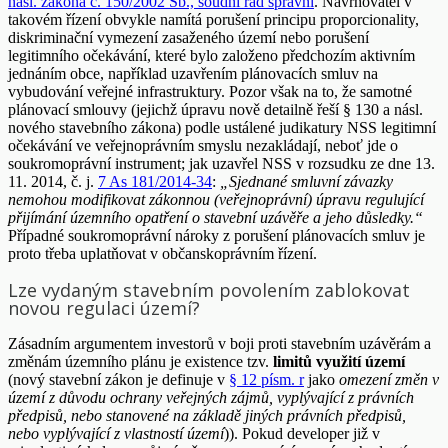
násl. zákona č. 150/2002 Sb., soudní řád správní
. Navrhovatel v
takovém řízení obvykle namítá porušení principu proporcionality,
diskriminační vymezení zasaženého území nebo porušení
legitimního očekávání, které bylo založeno předchozím aktivním
jednáním obce, například uzavřením plánovacích smluv na
vybudování veřejné infrastruktury. Pozor však na to, že samotné
plánovací smlouvy (jejichž úpravu nově detailně řeší § 130 a násl.
nového stavebního zákona) podle ustálené judikatury NSS legitimní
očekávání ve veřejnoprávním smyslu nezakládají, neboť jde o
soukromoprávní instrument; jak uzavřel NSS v rozsudku ze dne 13.
11. 2014, č. j.
7 As 181/2014-34
:
„Sjednané smluvní závazky
nemohou modifikovat zákonnou (veřejnoprávní) úpravu regulující
přijímání územního opatření o stavební uzávěře a jeho důsledky.“
Případné soukromoprávní nároky z porušení plánovacích smluv je
proto třeba uplatňovat v občanskoprávním řízení.
Lze vydaným stavebním povolením zablokovat
novou regulaci území?
Zásadním argumentem investorů v boji proti stavebním uzávěrám a
změnám územního plánu je existence tzv.
limitů využití území
(nový stavební zákon je definuje v
§ 12 písm. r
jako
omezení změn v
území z důvodu ochrany veřejných zájmů, vyplývající z právních
předpisů, nebo stanovené na základě jiných právních předpisů,
nebo vyplývající z vlastností území
)). Pokud developer již v