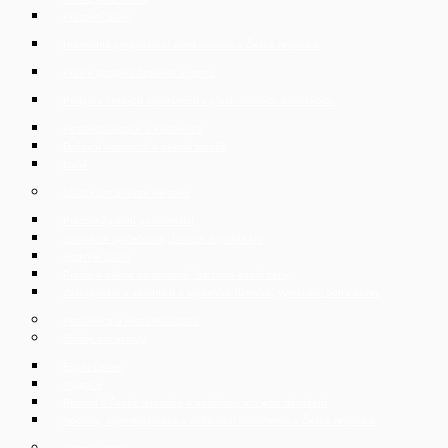
Pracovní právo
Hromadné propouštění zaměstnanců v České republice
Právní podpora českého exportu
Podpora českých společností v přeshraničních transakcích
Restrukturalizace a insolvence
Duševní vlastnictví a nekalá soutěž
Daně
Služby pro privátní klientelu
Pracovněprávní poradenství
Zakládání společností, živnosti a podnikání
Rodinné právo
Prodej a nákup nemovitostí, úschova kupní ceny
Zastupování v soudních a správních řízeních, vymáhání pohledávek
Insolvence a restrukturalizace
Služby pro expaty
Expat Corner
Imigrace
Rozvod v České republice a podmínky pro jeho dosažení
Apostila, superlegalizace a ověřování dokumentů v České republice