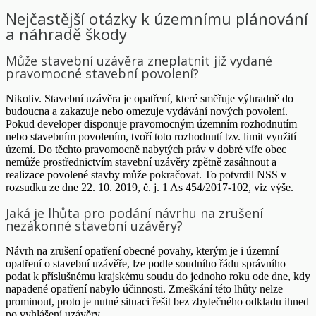
Nejčastější otázky k územnímu plánování
a náhradě škody
Může stavební uzávěra zneplatnit již vydané
pravomocné stavební povolení?
Nikoliv. Stavební uzávěra je opatření, které směřuje výhradně do
budoucna a zakazuje nebo omezuje vydávání nových povolení.
Pokud developer disponuje pravomocným územním rozhodnutím
nebo stavebním povolením, tvoří toto rozhodnutí tzv. limit využití
území. Do těchto pravomocně nabytých práv v dobré víře obec
nemůže prostřednictvím stavební uzávěry zpětně zasáhnout a
realizace povolené stavby může pokračovat. To potvrdil NSS v
rozsudku ze dne 22. 10. 2019, č. j. 1 As 454/2017-102, viz výše.
Jaká je lhůta pro podání návrhu na zrušení
nezákonné stavební uzávěry?
Návrh na zrušení opatření obecné povahy, kterým je i územní
opatření o stavební uzávěře, lze podle soudního řádu správního
podat k příslušnému krajskému soudu do jednoho roku ode dne, kdy
napadené opatření nabylo účinnosti. Zmeškání této lhůty nelze
prominout, proto je nutné situaci řešit bez zbytečného odkladu ihned
po vyhlášení uzávěry.