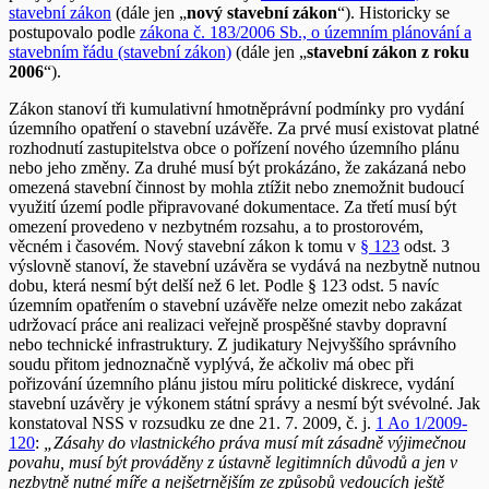
stavební zákon
(dále jen „
nový stavební zákon
“). Historicky se
postupovalo podle
zákona č. 183/2006 Sb., o územním plánování a
stavebním řádu (stavební zákon)
(dále jen „
stavební zákon z roku
2006
“).
Zákon stanoví tři kumulativní hmotněprávní podmínky pro vydání
územního opatření o stavební uzávěře. Za prvé musí existovat platné
rozhodnutí zastupitelstva obce o pořízení nového územního plánu
nebo jeho změny. Za druhé musí být prokázáno, že zakázaná nebo
omezená stavební činnost by mohla ztížit nebo znemožnit budoucí
využití území podle připravované dokumentace. Za třetí musí být
omezení provedeno v nezbytném rozsahu, a to prostorovém,
věcném i časovém. Nový stavební zákon k tomu v
§ 123
odst. 3
výslovně stanoví, že stavební uzávěra se vydává na nezbytně nutnou
dobu, která nesmí být delší než 6 let. Podle § 123 odst. 5 navíc
územním opatřením o stavební uzávěře nelze omezit nebo zakázat
udržovací práce ani realizaci veřejně prospěšné stavby dopravní
nebo technické infrastruktury. Z judikatury Nejvyššího správního
soudu přitom jednoznačně vyplývá, že ačkoliv má obec při
pořizování územního plánu jistou míru politické diskrece, vydání
stavební uzávěry je výkonem státní správy a nesmí být svévolné. Jak
konstatoval NSS v rozsudku ze dne 21. 7. 2009, č. j.
1 Ao 1/2009-
120
:
„Zásahy do vlastnického práva musí mít zásadně výjimečnou
povahu, musí být prováděny z ústavně legitimních důvodů a jen v
nezbytně nutné míře a nejšetrnějším ze způsobů vedoucích ještě