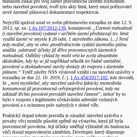
minulosti získal pro svůj záměr pravomocná územní rozhodnutí
nebo stavební povolení, tvoří tyto akty limit, který musí pořizovatel
nové územně plánovací dokumentace respektovat.
Nejvyšší správní soud ve svém přelomovém rozsudku ze dne 12. 9.
2012, sp. zn.
1 As 107/2012-139
, konstatoval:
„Územní rozhodnutí
(i stavební povolení) vydaná v určitém území představují tzv. limit
využití území ve smyslu § 26 odst. 1 stavebního zákona. [...] Není
tedy možné, aby se obec prostřednictvím vydání územního plánu
snažila ‚odstranit' účinky již dříve pravomocných územních
rozhodnutí. Odlišný výklad by mohl vést ke zcela absurdním
důsledkům, kdy by se již například několik let řádně umístěné,
povolené a zkolaudované stavby dostaly do rozporu s územním
plánem.“
Tytéž závěry NSS výslovně vztáhl i na stavební uzávěry v
rozsudku ze dne 22. 10. 2019, č. j.
1 As 454/2017-102
, kde dovodil,
že
„není myslitelné, aby stavební uzávěra fakticky znemožnila
konzumovat již pravomocná veřejnoprávní povolení, tedy na
základě těchto povolení provádět stavební činnost“
, neboť by to
bylo v rozporu s legitimním očekáváním adresátů vydaných
povolení a s ochranou práv nabytých v dobré víře.
Praktický dopad tohoto pravidla je zásadní: stavební uzávěra z
povahy věci nemůže působit zpětně na výstavbu, která již byla
pravomocně povolena. Její účinky směřují výhradně do budoucna
vůči dosud nepovoleným záměrům. Developer, který disponuje