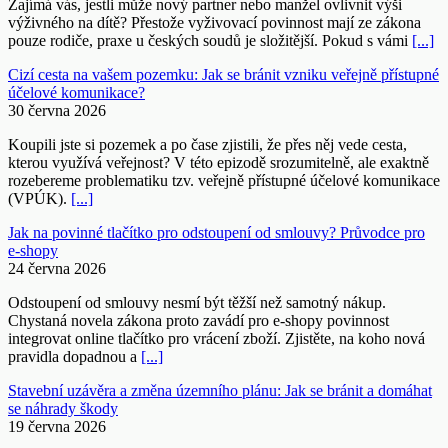
Zajímá vás, jestli může nový partner nebo manžel ovlivnit výši
výživného na dítě? Přestože vyživovací povinnost mají ze zákona
pouze rodiče, praxe u českých soudů je složitější. Pokud s vámi
[...]
Cizí cesta na vašem pozemku: Jak se bránit vzniku veřejně přístupné
účelové komunikace?
30 června 2026
Koupili jste si pozemek a po čase zjistili, že přes něj vede cesta,
kterou využívá veřejnost? V této epizodě srozumitelně, ale exaktně
rozebereme problematiku tzv. veřejně přístupné účelové komunikace
(VPÚK).
[...]
Jak na povinné tlačítko pro odstoupení od smlouvy? Průvodce pro
e-shopy
24 června 2026
Odstoupení od smlouvy nesmí být těžší než samotný nákup.
Chystaná novela zákona proto zavádí pro e-shopy povinnost
integrovat online tlačítko pro vrácení zboží. Zjistěte, na koho nová
pravidla dopadnou a
[...]
Stavební uzávěra a změna územního plánu: Jak se bránit a domáhat
se náhrady škody
19 června 2026