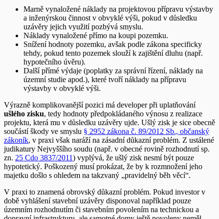
Marně vynaložené náklady na projektovou přípravu výstavby
a inženýrskou činnost v obvyklé výši, pokud v důsledku
uzávěry jejich využití pozbývá smyslu.
Náklady vynaložené přímo na koupi pozemku.
Snížení hodnoty pozemku, avšak podle zákona specificky
tehdy, pokud tento pozemek slouží k zajištění dluhu (např.
hypotečního úvěru).
Další přímé výdaje (poplatky za správní řízení, náklady na
územní studie apod.), které tvoří náklady na přípravu
výstavby v obvyklé výši.
Výrazně komplikovanější pozici má developer při uplatňování
ušlého zisku
, tedy hodnoty předpokládaného výnosu z realizace
projektu, která mu v důsledku uzávěry ujde. Ušlý zisk je sice obecně
součástí škody ve smyslu
§ 2952 zákona č. 89/2012 Sb., občanský
zákoník
, v praxi však naráží na zásadní důkazní problém. Z ustálené
judikatury Nejvyššího soudu (např. v obecné rovině rozhodnutí sp.
zn.
25 Cdo 3837/2011
) vyplývá, že ušlý zisk nesmí být pouze
hypotetický. Poškozený musí prokázat, že by k rozmnožení jeho
majetku došlo s ohledem na takzvaný „pravidelný běh věcí“.
V praxi to znamená obrovský důkazní problém. Pokud investor v
době vyhlášení stavební uzávěry disponoval například pouze
územním rozhodnutím či stavebním povolením na technickou a
dopravní infrastrukturu, ale samotné domy ještě povoleny neměl,