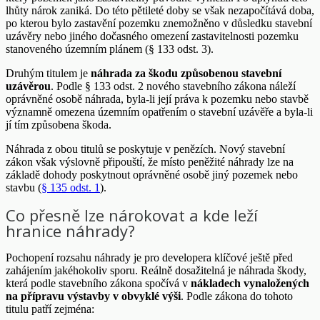
lhůty nárok zaniká. Do této pětileté doby se však nezapočítává doba,
po kterou bylo zastavění pozemku znemožněno v důsledku stavební
uzávěry nebo jiného dočasného omezení zastavitelnosti pozemku
stanoveného územním plánem (§ 133 odst. 3).
Druhým titulem je
náhrada za škodu způsobenou stavební
uzávěrou
. Podle § 133 odst. 2 nového stavebního zákona náleží
oprávněné osobě náhrada, byla-li její práva k pozemku nebo stavbě
významně omezena územním opatřením o stavební uzávěře a byla-li
jí tím způsobena škoda.
Náhrada z obou titulů se poskytuje v penězích. Nový stavební
zákon však výslovně připouští, že místo peněžité náhrady lze na
základě dohody poskytnout oprávněné osobě jiný pozemek nebo
stavbu (
§ 135 odst. 1
).
Co přesně lze nárokovat a kde leží
hranice náhrady?
Pochopení rozsahu náhrady je pro developera klíčové ještě před
zahájením jakéhokoliv sporu. Reálně dosažitelná je náhrada škody,
která podle stavebního zákona spočívá v
nákladech vynaložených
na přípravu výstavby v obvyklé výši
. Podle zákona do tohoto
titulu patří zejména: