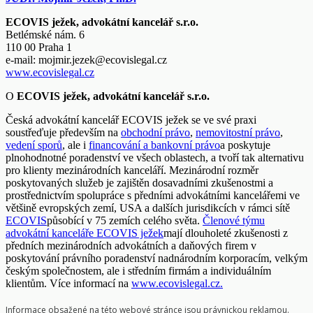
ECOVIS ježek, advokátní kancelář s.r.o.
Betlémské nám. 6
110 00 Praha 1
e-mail:
mojmir.jezek@ecovislegal.cz
www.ecovislegal.cz
O
ECOVIS ježek, advokátní kancelář s.r.o.
Česká advokátní kancelář ECOVIS ježek se ve své praxi
soustřeďuje především na
obchodní právo
,
nemovitostní právo
,
vedení sporů
, ale i
financování a bankovní právo
a poskytuje
plnohodnotné poradenství ve všech oblastech, a tvoří tak alternativu
pro klienty mezinárodních kanceláří. Mezinárodní rozměr
poskytovaných služeb je zajištěn dosavadními zkušenostmi a
prostřednictvím spolupráce s předními advokátními kancelářemi ve
většině evropských zemí, USA a dalších jurisdikcích v rámci sítě
ECOVIS
působící v 75 zemích celého světa.
Členové týmu
advokátní kanceláře ECOVIS ježek
mají dlouholeté zkušenosti z
předních mezinárodních advokátních a daňových firem v
poskytování právního poradenství nadnárodním korporacím, velkým
českým společnostem, ale i středním firmám a individuálním
klientům. Více informací na
www.ecovislegal.cz.
Informace obsažené na této webové stránce jsou právnickou reklamou.