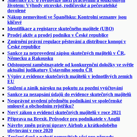
Směrnice EU o rovnováze mezi pracovním a soukromým
životem: Výhody otcovské, rodičovské a pečovatelské
dovolené
Nákup nemovitosti ve Španělsku: Kontrolní seznamy jsou
klíčové
Identifikace a registarce skutečného majitele (UBO)
Prodej aktiv a prodej podniku v České republice
Zmírnění právní regulace pěstování a distribuce konopí v
České republice
Sankce za neprovedení zápisu skutečných majitelů v ČR,
Německu a Rakousku
Odstoupení zaměstnavatele od konkurenční doložky ve světle
aktuální judikatury Ústavního soudu ČR
Výpisy z evidence skutečných majitelů v jednotlivých zemích
EU
Snížení a zánik nároku na pokutu za pozdní vyúčtování
Sankce za nezapsání údajů do evidence skutečných majitelů
Nesprávné uvedení předmětu podnikání ve společenské
smlouvě a obchodním rejstříku?
Nový zákon o evidenci skutečných majitelů v roce 2021
Příprava na Brexit. Průvodce pro podnikatele v Anglii
Návrhy změn právní úpravy Airbnb a krátkodobého
ubytování v roce 2020
Zrušení daně z nabytí nemovitých věcí pro převody