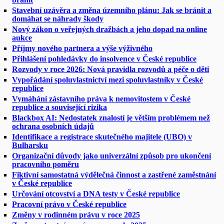
Stavební uzávěra a změna územního plánu: Jak se bránit a
domáhat se náhrady škody
Nový zákon o veřejných dražbách a jeho dopad na online
aukce
Příjmy nového partnera a výše výživného
Přihlášení pohledávky do insolvence v České republice
Rozvody v roce 2026: Nová pravidla rozvodů a péče o děti
Vypořádání spoluvlastnictví mezi spoluvlastníky v České
republice
Vymáhání zástavního práva k nemovitostem v České
republice a související rizika
Blackbox AI: Nedostatek znalostí je větším problémem než
ochrana osobních údajů
Identifikace a registrace skutečného majitele (UBO) v
Bulharsku
Organizační důvody jako univerzální způsob pro ukončení
pracovního poměru
Fiktivní samostatná výdělečná činnost a zastřené zaměstnání
v České republice
Určování otcovství a DNA testy v České republice
Pracovní právo v České republice
Změny v rodinném právu v roce 2025