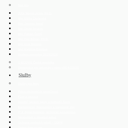
Náš tým
JUDr. Mojmír Ježek, Ph.D.
Mgr. Eliška Čáslavská
Mgr. Jaroslav Hotař
Mgr. David Strupek
Mgr. Fabián Černý
Mgr. Petr Běhan, Ph.D.
Mgr. Azra Drozdek
Mgr. Karolína Ederová
Student internship 2023/2024
O ECOVIS Česká republika
Spolupráce pro advokáty v rámci sítě ECOVIS
Služby
Služby pro firmy
Právo obchodních společností
Fúze a akvizice
Soudní, správní spory a rozhodčí řízení
Bankovnictví, financování a kapitálové trhy
IT & digital business, technické poradenství
Nemovitosti a stavební právo
Ochrana osobních údajů – GDPR
Online data rooms