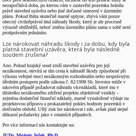
nezapočítává doba, po kterou vám v zastavění pozemku bránila
právě stavební uzávěra nebo jiné dočasné omezení v územním
plánu. Pokud lhůta skutečně marně uplyne, zbývá vám pouze
obecný civilněprávní titul náhrady škody, který je ale procesně
výrazně obtížnější, neboť změna územního plánu sama o sobě není
protiprávním jednáním.
Lze nárokovat náhradu škody i za dobu, kdy byla
platná stavební uzávěra, která byla následně
soudem zrušena?
Ano. Pokud krajský soud zruší stavební uzávěru pro její
nezákonnost, otevírá se tím cesta k náhradě škody způsobené při
výkonu veřejné moci nezákonným rozhodnutím nebo nesprávným
úředním postupem podle zákona č. 82/1998 Sb. Investor může v
takovém případě požadovat náhradu vícenákladů, které mu v
důsledku nezákonného zdržení projektu objektivně vznikly –
zejména dodatečné finanční náklady, marně vynaložené výdaje na
projektovou přípravu a prokazatelný pokles hodnoty pozemků v
dotčeném období. Ušlý zisk lze nárokovat i zde, avšak platí stejné
důkazní požadavky jako v ostatních případech.
Pro více informací nás kontaktujte na:
JUDr. Mojmír Ježek, Ph.D.