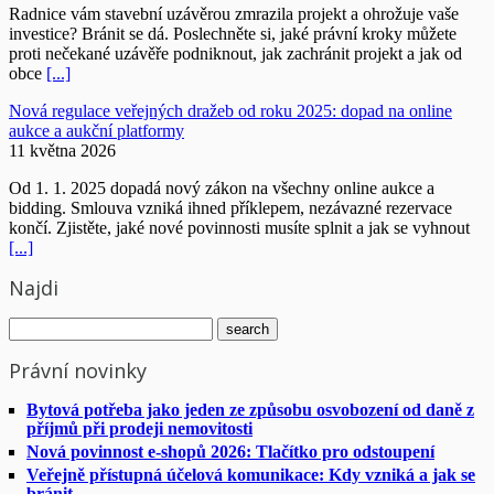
Radnice vám stavební uzávěrou zmrazila projekt a ohrožuje vaše
investice? Bránit se dá. Poslechněte si, jaké právní kroky můžete
proti nečekané uzávěře podniknout, jak zachránit projekt a jak od
obce
[...]
Nová regulace veřejných dražeb od roku 2025: dopad na online
aukce a aukční platformy
11 května 2026
Od 1. 1. 2025 dopadá nový zákon na všechny online aukce a
bidding. Smlouva vzniká ihned příklepem, nezávazné rezervace
končí. Zjistěte, jaké nové povinnosti musíte splnit a jak se vyhnout
[...]
Najdi
Právní novinky
Bytová potřeba jako jeden ze způsobu osvobození od daně z
příjmů při prodeji nemovitosti
Nová povinnost e-shopů 2026: Tlačítko pro odstoupení
Veřejně přístupná účelová komunikace: Kdy vzniká a jak se
bránit