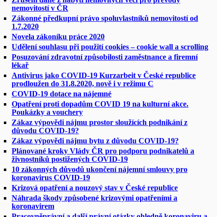
nemovitostí v ČR
Zákonné předkupní právo spoluvlastníků nemovitostí od
1.7.2020
Novela zákoníku práce 2020
Udělení souhlasu při použití cookies – cookie wall a scrolling
Posuzování zdravotní způsobilosti zaměstnance a firemní
lékař
Antivirus jako COVID-19 Kurzarbeit v České republice
prodloužen do 31.8.2020, nově i v režimu C
COVID-19 dotace na nájemné
Opatření proti dopadům COVID 19 na kulturní akce.
Poukázky a vouchery
Zákaz výpovědi nájmu prostor sloužících podnikání z
důvodu COVID-19?
Zákaz výpovědi nájmu bytu z důvodu COVID-19?
Plánované kroky Vlády ČR pro podporu podnikatelů a
živnostníků postižených COVID-19
10 zákonných důvodů ukončení nájemní smlouvy pro
koronavirus COVID-19
Krizová opatření a nouzový stav v České republice
Náhrada škody způsobené krizovými opatřeními a
koronavirem
Pracovněprávní a další právní otázky ohledně koronaviru a