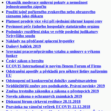
Okamžik moderace smluvní pokuty a nemožnost
jednostranného zápočtu
Použití tajně pořízeného zvukového nebo obrazového
záznamu jako důkazu
Platnost prodeje více věcí při sjednání úhrnné kupní ceny
Povinnost péče řádného hospodáře statutárního orgánu
Podmínky rozdělení zisku ve světle poslední judikatury
Nejvyššího soudu
Náklady na předčasné splacení hypotéky
Daňový balíček 2019
Srovnání pracovněprávního vztahu a smlouvy o výkonu
funkce
Český zákon o brexitu
ECOVIS International je novým členem Forum of Firms
Odstranění apostily a překladů pro některé listiny nařízením
EU
Odstoupení od konkurenční doložky zaměstnavatelem
Nejdůležitější změny pro podnikatele. Právní novinky 2019
Změna trestního zákoníku a zákona o přestupcích 2019
Novela zákona o ochranných známkách 2019
Diskuzní fórum církevní restituce 28.11.2018
Pozvánka na vánoční večírek ECOVIS 22.12.2018