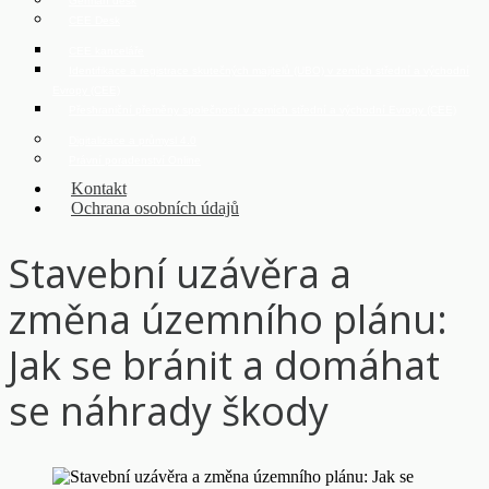
German desk
CEE Desk
CEE kanceláře
Identifikace a registrace skutečných majitelů (UBO) v zemích střední a východní
Evropy (CEE)
Přeshraniční přeměny společností v zemích střední a východní Evropy (CEE)
Digitalizace a průmysl 4.0
Právní poradenství Online
Kontakt
Ochrana osobních údajů
Stavební uzávěra a
změna územního plánu:
Jak se bránit a domáhat
se náhrady škody