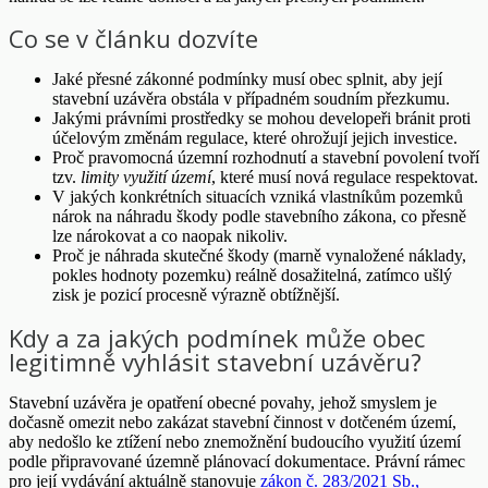
Co se v článku dozvíte
Jaké přesné zákonné podmínky musí obec splnit, aby její
stavební uzávěra obstála v případném soudním přezkumu.
Jakými právními prostředky se mohou developeři bránit proti
účelovým změnám regulace, které ohrožují jejich investice.
Proč pravomocná územní rozhodnutí a stavební povolení tvoří
tzv.
limity využití území
, které musí nová regulace respektovat.
V jakých konkrétních situacích vzniká vlastníkům pozemků
nárok na náhradu škody podle stavebního zákona, co přesně
lze nárokovat a co naopak nikoliv.
Proč je náhrada skutečné škody (marně vynaložené náklady,
pokles hodnoty pozemku) reálně dosažitelná, zatímco ušlý
zisk je pozicí procesně výrazně obtížnější.
Kdy a za jakých podmínek může obec
legitimně vyhlásit stavební uzávěru?
Stavební uzávěra je opatření obecné povahy, jehož smyslem je
dočasně omezit nebo zakázat stavební činnost v dotčeném území,
aby nedošlo ke ztížení nebo znemožnění budoucího využití území
podle připravované územně plánovací dokumentace. Právní rámec
pro její vydávání aktuálně stanovuje
zákon č. 283/2021 Sb.,