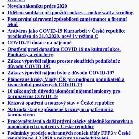
Novela zákoníku práce 2020
Udělení souhlasu při použití cookies – cookie wall a scrolling
Posuzování zdravotní způsobilosti zaměstnance a firemní
lékař
Antivirus jako COVID-19 Kurzarbeit v České republice
prodloužen do 31.8.2020, nově i v režimu C
COVID-19 dotace na nájemné
Opatření proti dopadům COVID 19 na kulturní akce.
Poukázky a vouchery
Zákaz výpovědi nájmu prostor sloužících podnikání z
důvodu COVID-19?
Zákaz výpovědi nájmu bytu z důvodu COVID-19?
Plánované kroky Vlády ČR pro podporu podnikatelů a
živnostníků postižených COVID-19
10 zákonných důvodů ukončení nájemní smlouvy pro
koronavirus COVID-19
Krizová opatření a nouzový stav v České republice
Náhrada škody způsobené krizovými opatřeními a
koronavirem
Pracovněprávní a další právní otázky ohledně koronaviru a
mimořádných opatření v České republice
Podmínky prodeje ochranných roušek třídy FFP3 v České
republice po 4.3.2020 a pokuty za nedodržování