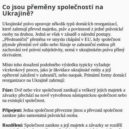
Co jsou přeměny společností na
Ukrajině?
Ukrajinské právo upravuje několik typů domácích reorganizací,
které zahrnují převod majetku, práv a povinností z jedné právnické
osoby na druhou. Jedná se však v zásadě o národní postupy.
„Přeshraniční" přeměna ve smyslu chápání v EU, kdy společnost
plynule přemístí své sídlo nebo fúzuje se zahraniční entitou při
zachování své právní subjektivity, nemá v ukrajinském právu přímý
ekvivalent.
Místo toho dosažení podobného výsledku typicky vyžaduje
vícekrokový proces, jako je likvidace ukrajinské entity a její
opětovné založení v zahraničí, nebo naopak. Primární formy domácí
reorganizace na Ukrajině zahrnují:
Fúze:
Dvě nebo více společností zanikají a veškerý jejich majetek a
závazky přechází na nově vytvořenou nástupnickou společnost nebo
na existující společnost.
Připojení:
Jedna společnost převezme jinou a převzatá společnost
zanikne jako samostatná právnická osoba.
Rozdělení:
Společnost zanikne a její majetek a závazky se rozdělí