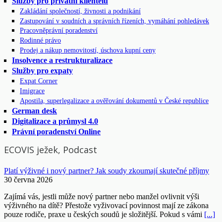
Služby pro privátní klientelu
Zakládání společností, živnosti a podnikání
Zastupování v soudních a správních řízeních, vymáhání pohledávek
Pracovněprávní poradenství
Rodinné právo
Prodej a nákup nemovitostí, úschova kupní ceny
Insolvence a restrukturalizace
Služby pro expaty
Expat Corner
Imigrace
Apostila, superlegalizace a ověřování dokumentů v České republice
German desk
Digitalizace a průmysl 4.0
Právní poradenství Online
ECOVIS ježek, Podcast
Platí výživné i nový partner? Jak soudy zkoumají skutečné příjmy
30 června 2026
Zajímá vás, jestli může nový partner nebo manžel ovlivnit výši
výživného na dítě? Přestože vyživovací povinnost mají ze zákona
pouze rodiče, praxe u českých soudů je složitější. Pokud s vámi
[...]