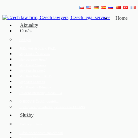
Home
Aktuality
O nás
Náš tým
JUDr. Mojmír Ježek, Ph.D.
Mgr. Eliška Čáslavská
Mgr. Jaroslav Hotař
Mgr. David Strupek
Mgr. Fabián Černý
Mgr. Petr Běhan, Ph.D.
Mgr. Azra Drozdek
Mgr. Karolína Ederová
Student internship 2023/2024
O ECOVIS Česká republika
Spolupráce pro advokáty v rámci sítě ECOVIS
Služby
Služby pro firmy
Právo obchodních společností