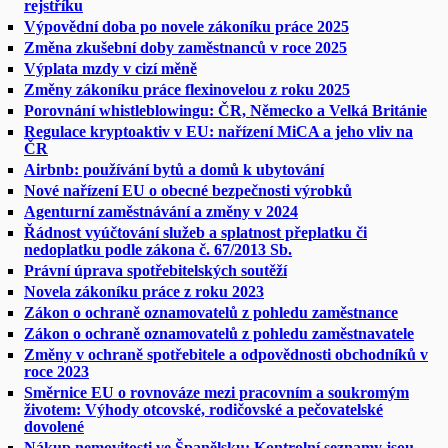
rejstříku
Výpovědní doba po novele zákoníku práce 2025
Změna zkušební doby zaměstnanců v roce 2025
Výplata mzdy v cizí měně
Změny zákoníku práce flexinovelou z roku 2025
Porovnání whistleblowingu: ČR, Německo a Velká Británie
Regulace kryptoaktiv v EU: nařízení MiCA a jeho vliv na
ČR
Airbnb: používání bytů a domů k ubytování
Nové nařízení EU o obecné bezpečnosti výrobků
Agenturní zaměstnávání a změny v 2024
Řádnost vyúčtování služeb a splatnost přeplatku či
nedoplatku podle zákona č. 67/2013 Sb.
Právní úprava spotřebitelských soutěží
Novela zákoníku práce z roku 2023
Zákon o ochraně oznamovatelů z pohledu zaměstnance
Zákon o ochraně oznamovatelů z pohledu zaměstnavatele
Změny v ochraně spotřebitele a odpovědnosti obchodníků v
roce 2023
Směrnice EU o rovnováze mezi pracovním a soukromým
životem: Výhody otcovské, rodičovské a pečovatelské
dovolené
Nákup nemovitosti ve Španělsku: Kontrolní seznamy jsou