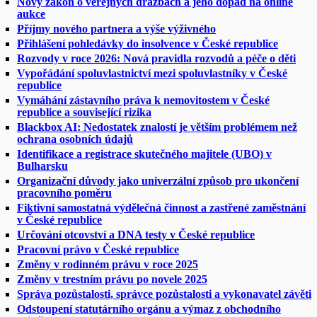
Nový zákon o veřejných dražbách a jeho dopad na online
aukce
Příjmy nového partnera a výše výživného
Přihlášení pohledávky do insolvence v České republice
Rozvody v roce 2026: Nová pravidla rozvodů a péče o děti
Vypořádání spoluvlastnictví mezi spoluvlastníky v České
republice
Vymáhání zástavního práva k nemovitostem v České
republice a související rizika
Blackbox AI: Nedostatek znalostí je větším problémem než
ochrana osobních údajů
Identifikace a registrace skutečného majitele (UBO) v
Bulharsku
Organizační důvody jako univerzální způsob pro ukončení
pracovního poměru
Fiktivní samostatná výdělečná činnost a zastřené zaměstnání
v České republice
Určování otcovství a DNA testy v České republice
Pracovní právo v České republice
Změny v rodinném právu v roce 2025
Změny v trestním právu po novele 2025
Správa pozůstalosti, správce pozůstalosti a vykonavatel závěti
Odstoupení statutárního orgánu a výmaz z obchodního