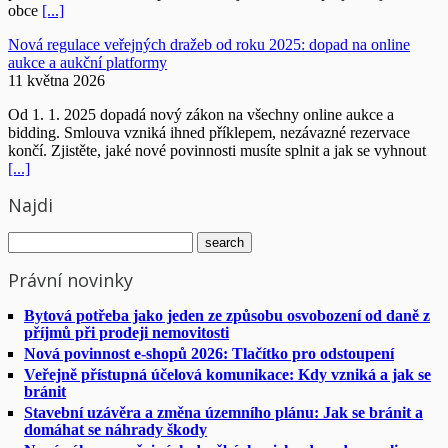
obce
[...]
Nová regulace veřejných dražeb od roku 2025: dopad na online
aukce a aukční platformy
11 května 2026
Od 1. 1. 2025 dopadá nový zákon na všechny online aukce a
bidding. Smlouva vzniká ihned příklepem, nezávazné rezervace
končí. Zjistěte, jaké nové povinnosti musíte splnit a jak se vyhnout
[...]
Najdi
Právní novinky
Bytová potřeba jako jeden ze způsobu osvobození od daně z
příjmů při prodeji nemovitosti
Nová povinnost e-shopů 2026: Tlačítko pro odstoupení
Veřejně přístupná účelová komunikace: Kdy vzniká a jak se
bránit
Stavební uzávěra a změna územního plánu: Jak se bránit a
domáhat se náhrady škody