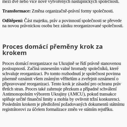
mezi dvě nebo více nově vytvořených nástupnických společností.
Transformace:
Změna organizačně-právní formy společnosti.
Odštěpení:
Část majetku, práv a povinností společnosti se převede
na novou právnickou osobu bez zániku reorganizované společnosti.
Proces domácí přeměny krok za
krokem
Proces domácí reorganizace na Ukrajině se řídí právně stanovenou
posloupností. Začíná usnesením valné hromady společníků, které
schvaluje reorganizaci. Po tomto rozhodnutí je společnost povinna
písemně oznámit všem známým věřitelům a zveřejnit oznámení o
připravované reorganizaci. Tento krok je zásadní pro ochranu práv
třetích stran. Proces také zahrnuje přezkum a případné schválení
Antimonopolním výborem Ukrajiny (AMCU), pokud transakce
splňuje určité finanční limity a mohla by ovlivnit tržní konkurenci.
Posledním krokem je předložení požadovaných dokumentů státnímu
registrátorovi za účelem formalizace změn ve státním rejstříku.