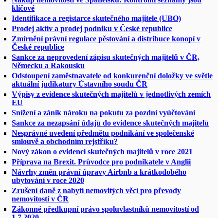
klíčové
Identifikace a registarce skutečného majitele (UBO)
Prodej aktiv a prodej podniku v České republice
Zmírnění právní regulace pěstování a distribuce konopí v
České republice
Sankce za neprovedení zápisu skutečných majitelů v ČR,
Německu a Rakousku
Odstoupení zaměstnavatele od konkurenční doložky ve světle
aktuální judikatury Ústavního soudu ČR
Výpisy z evidence skutečných majitelů v jednotlivých zemích
EU
Snížení a zánik nároku na pokutu za pozdní vyúčtování
Sankce za nezapsání údajů do evidence skutečných majitelů
Nesprávné uvedení předmětu podnikání ve společenské
smlouvě a obchodním rejstříku?
Nový zákon o evidenci skutečných majitelů v roce 2021
Příprava na Brexit. Průvodce pro podnikatele v Anglii
Návrhy změn právní úpravy Airbnb a krátkodobého
ubytování v roce 2020
Zrušení daně z nabytí nemovitých věcí pro převody
nemovitostí v ČR
Zákonné předkupní právo spoluvlastníků nemovitostí od
1.7.2020