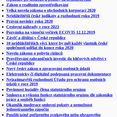
Zákon o realitním zprostředkování
Velká novela zákona o obchodních korporací 2020
Nejdůležitější české judikáty a rozhodnutí roku 2019
Právní novinky roku 2020
Cestovní náhrady v roce 2023
Pozvánka na vánoční večírek ECOVIS 12.12.2019
Závěť a dědění v České republice
10 nejdůležitějších věcí, které by měl každý vlastník české
společnosti udělat do konce roku 2020
Novela zákonu o pobytu cizinců
Prověřování zahraničních investic do klíčových odvětví v
České republice
Nový český zákon o zpracování osobních údajů
Elektronicky či digitálně podepsaná pracovní dokumentace
Nejzajímavější rozhodnutí Úřadu pro ochranu osobních
údajů v roce 2019
Povinnost loajality člena statutárního orgánu
Smlouva o výkonu funkce statutárního orgánu dle zákoníku
práce a souběh funkcí
Okamžik moderace smluvní pokuty a nemožnost
jednostranného zápočtu
Použití tajně pořízeného zvukového nebo obrazového