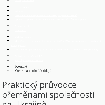
Služby pro expaty
Expat Corner
Imigrace
Rozvod v České republice a podmínky pro jeho dosažení
Apostila, superlegalizace a ověřování dokumentů v České republice
German desk
CEE Desk
CEE kanceláře
Identifikace a registrace skutečných majitelů (UBO) v zemích střední a východní
Evropy (CEE)
Přeshraniční přeměny společností v zemích střední a východní Evropy (CEE)
Digitalizace a průmysl 4.0
Právní poradenství Online
Kontakt
Ochrana osobních údajů
Praktický průvodce
přeměnami společností
na Ukrajině