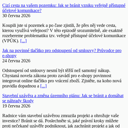
Cizí cesta na vašem pozemku: Jak se bránit vzniku veřejně přístupné
účelové komunikace?
30 června 2026
Koupili jste si pozemek a po čase zjistili, že přes něj vede cesta,
kterou využívá veřejnost? V této epizodě srozumitelně, ale exaktně
rozebereme problematiku tzv. veřejně přístupné účelové komunikace
(VPÚK).
[...]
Jak na povinné tlačítko pro odstoupení od smlouvy? Průvodce pro
e-shopy
24 června 2026
Odstoupení od smlouvy nesmí být těžší než samotný nákup.
Chystaná novela zákona proto zavádí pro e-shopy povinnost
integrovat online tlačítko pro vrácení zboží. Zjistěte, na koho nová
pravidla dopadnou a
[...]
Stavební uzávěra a změna územního plánu: Jak se bránit a domáhat
se náhrady škody
19 června 2026
Radnice vám stavební uzávěrou zmrazila projekt a ohrožuje vaše
investice? Bránit se dá. Poslechněte si, jaké právní kroky můžete
proti nečekané uzávěře podniknout, jak zachránit projekt a jak od