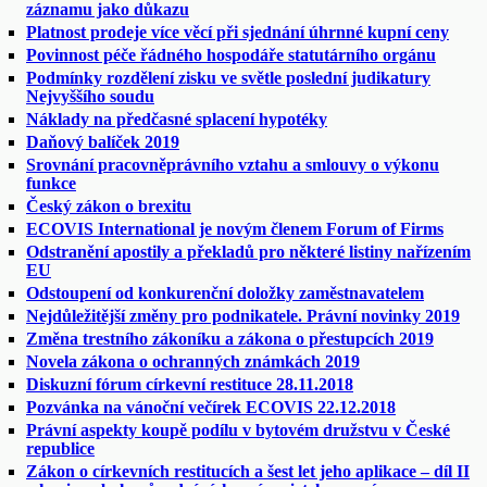
záznamu jako důkazu
Platnost prodeje více věcí při sjednání úhrnné kupní ceny
Povinnost péče řádného hospodáře statutárního orgánu
Podmínky rozdělení zisku ve světle poslední judikatury
Nejvyššího soudu
Náklady na předčasné splacení hypotéky
Daňový balíček 2019
Srovnání pracovněprávního vztahu a smlouvy o výkonu
funkce
Český zákon o brexitu
ECOVIS International je novým členem Forum of Firms
Odstranění apostily a překladů pro některé listiny nařízením
EU
Odstoupení od konkurenční doložky zaměstnavatelem
Nejdůležitější změny pro podnikatele. Právní novinky 2019
Změna trestního zákoníku a zákona o přestupcích 2019
Novela zákona o ochranných známkách 2019
Diskuzní fórum církevní restituce 28.11.2018
Pozvánka na vánoční večírek ECOVIS 22.12.2018
Právní aspekty koupě podílu v bytovém družstvu v České
republice
Zákon o církevních restitucích a šest let jeho aplikace – díl II