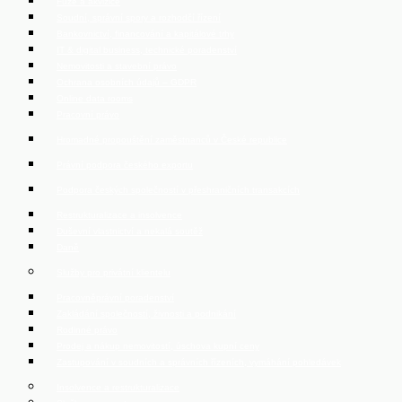
Fúze a akvizice
Soudní, správní spory a rozhodčí řízení
Bankovnictví, financování a kapitálové trhy
IT & digital business, technické poradenství
Nemovitosti a stavební právo
Ochrana osobních údajů – GDPR
Online data rooms
Pracovní právo
Hromadné propouštění zaměstnanců v České republice
Právní podpora českého exportu
Podpora českých společností v přeshraničních transakcích
Restrukturalizace a insolvence
Duševní vlastnictví a nekalá soutěž
Daně
Služby pro privátní klientelu
Pracovněprávní poradenství
Zakládání společností, živnosti a podnikání
Rodinné právo
Prodej a nákup nemovitostí, úschova kupní ceny
Zastupování v soudních a správních řízeních, vymáhání pohledávek
Insolvence a restrukturalizace