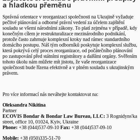
a hladkou přeměnu
Správná orientace v reorganizaci společnosti na Ukrajině vyžaduje
pečlivé plánování a odborné právní vedení za účelem zajištění
souladu se všemi národními zákony. To platí zejména v případě, kdy
konečným cílem je restrukturalizace mezinárodního podnikání,
protože často zahrnuje komplexní kroky nad rámec standardního
domácího postupu. Náš tým odborníků poskytuje komplexní službu,
která pokrývá celý proces reorganizace, od počátečního plánování
po zastupování před státními registrátory a dalšími orgány. Svěřením
tohoto úkolu nám můžete mít jistotu, že vaše reorganizace
společnosti bude řízena efektivně a v plném souladu s ukrajinským
právem.
Pro více informací nás neváhejte kontaktovat na:
Oleksandra Nikitina
Partner
ECOVIS Bondar & Bondar Law Bureau, LLC:
3 Rognidyns'ka
street, office 10, 01024, Kyiv, Ukraine
Phone:
+38 (044)537-09-10
Fax:
+38 (044)537-09-10
Mobile:
+38 (050)335-51-70