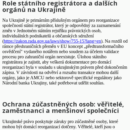
Role státního registrátora a dalších
orgánů na Ukrajině
Na Ukrajině je primárním příslušným orgánem pro reorganizace
společností státní registrátor, který je odpovědný za zaznamenání
změn v Jednotném státním rejstříku právnických osob,
individuálních podnikatelů a občanských sdružení
(
https://zakon.rada.gov.ua/laws/show/755-15?lang=en
). Na rozdíl od
rámce přeshraničních přeměn v EU koncept „předtransformačního
osvědčení" vydaného notářem nebo soudem za účelem validace
procesu pro zahraniční orgán neexistuje. Úlohou státního
registrátora je zajistit, aby veškerá dokumentace pro domácí
reorganizaci byla v souladu s ukrajinským právem před dokončením
zápisu. V závislosti na odvětví a rozsahu transakce mohou další
orgány, jako je AMCU nebo sektorově specifické regulátory jako
Národní banka Ukrajiny, také potřebovat udělit souhlas.
Ochrana zúčastněných osob: věřitelé,
zaměstnanci a menšinoví společníci
Ukrajinské právo poskytuje záruky pro zúčastněné osoby, které
mohou být domácí reorganizací dotčeny. Věřitelé, kteří jsou o