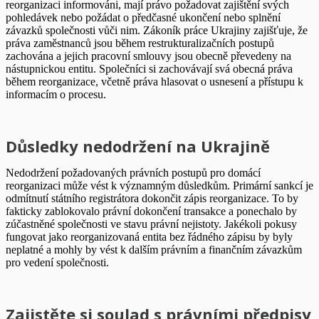
reorganizaci informováni, mají právo požadovat zajištění svých
pohledávek nebo požádat o předčasné ukončení nebo splnění
závazků společnosti vůči nim. Zákoník práce Ukrajiny zajišťuje, že
práva zaměstnanců jsou během restrukturalizačních postupů
zachována a jejich pracovní smlouvy jsou obecně převedeny na
nástupnickou entitu. Společníci si zachovávají svá obecná práva
během reorganizace, včetně práva hlasovat o usnesení a přístupu k
informacím o procesu.
Důsledky nedodržení na Ukrajině
Nedodržení požadovaných právních postupů pro domácí
reorganizaci může vést k významným důsledkům. Primární sankcí je
odmítnutí státního registrátora dokončit zápis reorganizace. To by
fakticky zablokovalo právní dokončení transakce a ponechalo by
zúčastněné společnosti ve stavu právní nejistoty. Jakékoli pokusy
fungovat jako reorganizovaná entita bez řádného zápisu by byly
neplatné a mohly by vést k dalším právním a finančním závazkům
pro vedení společnosti.
Zajistěte si soulad s právními předpisy