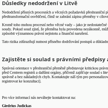
Důsledky nedodržení v Litvě
Nedodržení přísných procesních a věcných požadavků přeshraniční p
předtransformační osvědčení, čímž se zabrání zápisu přeměny v cílo
Kromě toho mohou procesní nebo věcné vady – jako je nedostatečné z
soudy. Pokud soud zjistí, že přeměna byla provedena nezákonně, může
způsobit významnou právní nejistotu a finanční narušení.
Tato rizika zdůrazňují nutnost přísného dodržování postupů a důkladn
Zajistěte si soulad s právními předpis
Správná orientace v přeshraniční přeměně představuje kritickou práv
před Centrem registrů a dalšími orgány, přičemž zajišťuje soulad s lit
správně a bez nákladných chyb. Kontaktujte náš tým pro personalizova
registrovat ke konzultaci].
Pro více informací nás neváhejte kontaktovat na:
Giedrius Judickas