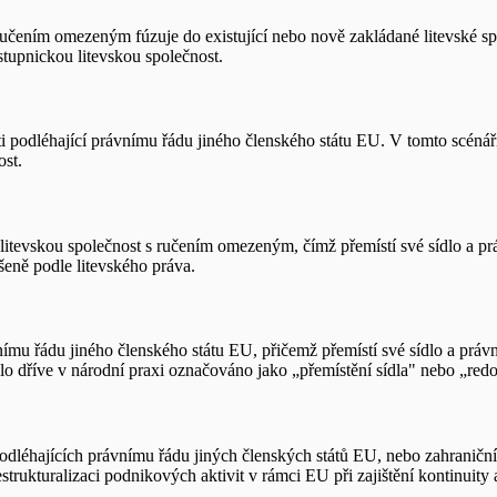
 ručením omezeným fúzuje do existující nebo nově zakládané litevské spo
stupnickou litevskou společnost.
odléhající právnímu řádu jiného členského státu EU. V tomto scénáři l
ost.
tevskou společnost s ručením omezeným, čímž přemístí své sídlo a práv
eně podle litevského práva.
ímu řádu jiného členského státu EU, přičemž přemístí své sídlo a právní
lo dříve v národní praxi označováno jako „přemístění sídla" nebo „redo
podléhajících právnímu řádu jiných členských států EU, nebo zahraniční 
strukturalizaci podnikových aktivit v rámci EU při zajištění kontinuit