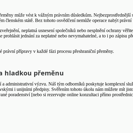
řeměny může vést k vážným právním důsledkům. Nejbezprostřednější sa
vém členském státě. Bez tohoto osvědčení nemůže operace nabýt právní 
veřejnění, neplatná usnesení společníků nebo nesplnění ochrany věřit
 prohlásit jednání za neplatné nebo nevymahatelné, a to i po zápisu 
é právní přípravy v každé fázi procesu přeshraniční přeměny.
y a hladkou přeměnu
ní a administrativní výzvu. Náš tým odborníků poskytuje komplexní slu
evskými i unijními předpisy. Svěřením tohoto úkolu nám můžete mít jistot
né poradenství [nebo si rezervujte online konzultaci přímo prostředni