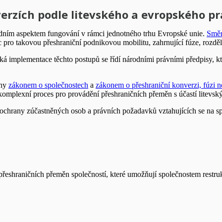
verzích podle litevského a evropského p
ladním aspektem fungování v rámci jednotného trhu Evropské unie.
Směr
ro takovou přeshraniční podnikovou mobilitu, zahrnující fúze, rozdě
cká implementace těchto postupů se řídí národními právními předpisy, kte
eny
zákonem o společnostech
a
zákonem o přeshraniční konverzi, fúzi 
omplexní proces pro provádění přeshraničních přeměn s účastí litevský
ochrany zúčastněných osob a právních požadavků vztahujících se na spo
řeshraničních přeměn společností, které umožňují společnostem restruk