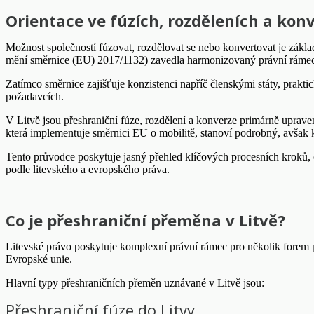
Orientace ve fúzích, rozděleních a kon
Možnost společností fúzovat, rozdělovat se nebo konvertovat je zák
mění směrnice (EU) 2017/1132) zavedla harmonizovaný právní rámec p
Zatímco směrnice zajišťuje konzistenci napříč členskými státy, prakti
požadavcích.
V Litvě jsou přeshraniční fúze, rozdělení a konverze primárně uprav
která implementuje směrnici EU o mobilitě, stanoví podrobný, avšak k
Tento průvodce poskytuje jasný přehled klíčových procesních kroků, 
podle litevského a evropského práva.
Co je přeshraniční přeměna v Litvě?
Litevské právo poskytuje komplexní právní rámec pro několik forem p
Evropské unie.
Hlavní typy přeshraničních přeměn uznávané v Litvě jsou:
Přeshraniční fúze do Litvy