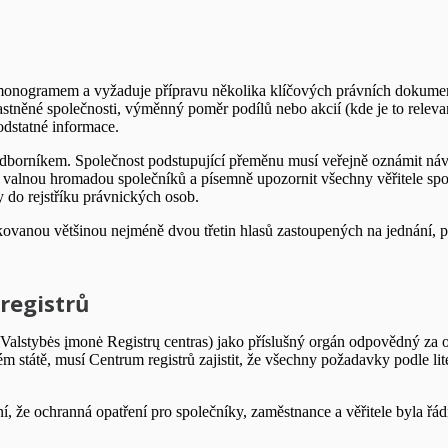
monogramem a vyžaduje přípravu několika klíčových právních dokumen
astněné společnosti, výměnný poměr podílů nebo akcií (kde je to relev
odstatné informace.
borníkem. Společnost podstupující přeměnu musí veřejně oznámit návrh
d valnou hromadou společníků a písemně upozornit všechny věřitele spo
y do rejstříku právnických osob.
ikovanou většinou nejméně dvou třetin hlasů zastoupených na jednání, p
registrů
(Valstybės įmonė Registrų centras) jako příslušný orgán odpovědný za
m státě, musí Centrum registrů zajistit, že všechny požadavky podle li
, že ochranná opatření pro společníky, zaměstnance a věřitele byla řá