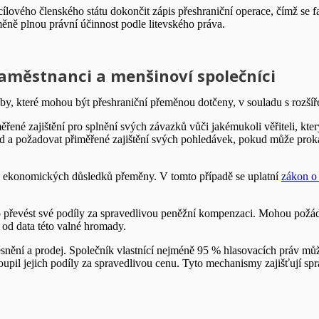
lového členského státu dokončit zápis přeshraniční operace, čímž se f
měně plnou právní účinnost podle litevského práva.
zaměstnanci a menšinoví společníci
by, které mohou být přeshraniční přeměnou dotčeny, v souladu s rozší
řené zajištění pro splnění svých závazků vůči jakémukoli věřiteli, kter
soud a požadovat přiměřené zajištění svých pohledávek, pokud může pro
a ekonomických důsledků přeměny. V tomto případě se uplatní
zákon o 
rávo převést své podíly za spravedlivou peněžní kompenzaci. Mohou pož
 od data této valné hromady.
snění a prodej. Společník vlastnící nejméně 95 % hlasovacích práv můž
pil jejich podíly za spravedlivou cenu. Tyto mechanismy zajišťují sp