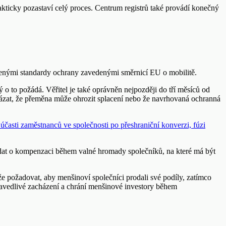
akticky pozastaví celý proces. Centrum registrů také provádí konečný
řenými standardy ochrany zavedenými směrnicí EU o mobilitě.
ý o to požádá. Věřitel je také oprávněn nejpozději do tří měsíců od
kázat, že přeměna může ohrozit splacení nebo že navrhovaná ochranná
účasti zaměstnanců ve společnosti po přeshraniční konverzi, fúzi
ádat o kompenzaci během valné hromady společníků, na které má být
e požadovat, aby menšinoví společníci prodali své podíly, zatímco
ravedlivé zacházení a chrání menšinové investory během