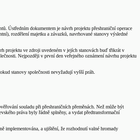
tů. Ústředním dokumentem je návrh projektu přeshraniční operace
antní), rozdělení majetku a závazků, navrhované stanovy výsledné
 projektu ve zdroji uvedeném v jejích stanovách buď třikrát v
lečnosti. Nejpozději v první den veřejného oznámení návrhu projektu
okud stanovy společnosti nevyžadují vyšší práh.
 ověřování souladu při přeshraničních přeměnách. Než může být
tevského práva byly řádně splněny, a vydat předtransformační
dně implementována, a ujištění, že rozhodnutí valné hromady