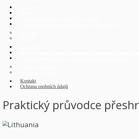
Expat Corner
Imigrace
Rozvod v České republice a podmínky pro jeho dosažení
Apostila, superlegalizace a ověřování dokumentů v České republice
German desk
CEE Desk
CEE kanceláře
Identifikace a registrace skutečných majitelů (UBO) v zemích střední a východní E
Přeshraniční přeměny společností v zemích střední a východní Evropy (CEE)
Digitalizace a průmysl 4.0
Právní poradenství Online
Kontakt
Ochrana osobních údajů
Praktický průvodce přeshr