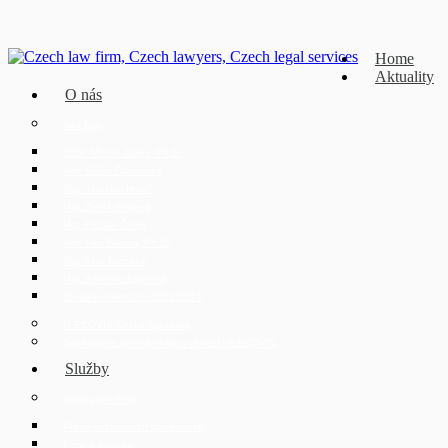
Home
Aktuality
O nás
Náš tým
JUDr. Mojmír Ježek, Ph.D.
Mgr. Eliška Čáslavská
Mgr. Jaroslav Hotař
Mgr. David Strupek
Mgr. Fabián Černý
Mgr. Petr Běhan, Ph.D.
Mgr. Azra Drozdek
Mgr. Karolína Ederová
Student internship 2023/2024
O ECOVIS Česká republika
Spolupráce pro advokáty v rámci sítě ECOVIS
Služby
Služby pro firmy
Právo obchodních společností
Fúze a akvizice