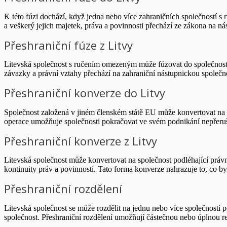
K této fúzi dochází, když jedna nebo více zahraničních společností s
a veškerý jejich majetek, práva a povinnosti přechází ze zákona na ná
Přeshraniční fúze z Litvy
Litevská společnost s ručením omezeným může fúzovat do společnosti p
závazky a právní vztahy přechází na zahraniční nástupnickou společn
Přeshraniční konverze do Litvy
Společnost založená v jiném členském státě EU může konvertovat na li
operace umožňuje společnosti pokračovat ve svém podnikání nepřeruš
Přeshraniční konverze z Litvy
Litevská společnost může konvertovat na společnost podléhající právn
kontinuity práv a povinností. Tato forma konverze nahrazuje to, co by
Přeshraniční rozdělení
Litevská společnost se může rozdělit na jednu nebo více společností 
společnost. Přeshraniční rozdělení umožňují částečnou nebo úplnou re