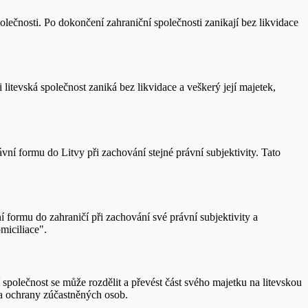
lečnosti. Po dokončení zahraniční společnosti zanikají bez likvidace
itevská společnost zaniká bez likvidace a veškerý její majetek,
ní formu do Litvy při zachování stejné právní subjektivity. Tato
 formu do zahraničí při zachování své právní subjektivity a
miciliace".
společnost se může rozdělit a převést část svého majetku na litevskou
y a ochrany zúčastněných osob.