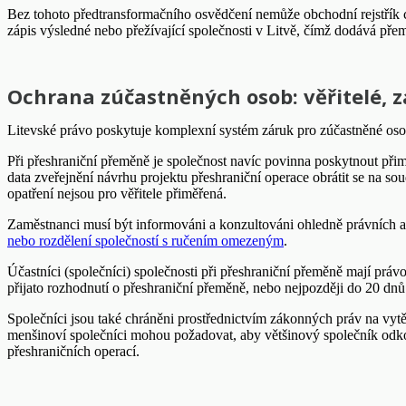
Bez tohoto předtransformačního osvědčení nemůže obchodní rejstřík cí
zápis výsledné nebo přežívající společnosti v Litvě, čímž dodává pře
Ochrana zúčastněných osob: věřitelé, 
Litevské právo poskytuje komplexní systém záruk pro zúčastněné oso
Při přeshraniční přeměně je společnost navíc povinna poskytnout přimě
data zveřejnění návrhu projektu přeshraniční operace obrátit se na 
opatření nejsou pro věřitele přiměřená.
Zaměstnanci musí být informováni a konzultováni ohledně právních 
nebo rozdělení společností s ručením omezeným
.
Účastníci (společníci) společnosti při přeshraniční přeměně mají p
přijato rozhodnutí o přeshraniční přeměně, nebo nejpozději do 20 dnů
Společníci jsou také chráněni prostřednictvím zákonných práv na vytě
menšinoví společníci mohou požadovat, aby většinový společník odkou
přeshraničních operací.