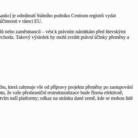
nkcí je odmítnutí Státního podniku Centrum registrů vydat
účinnosti v rámci EU.
elů nebo zaměstnanců – vést k právním námitkám před litevskými
přechodu. Takový výsledek by mohl zvrátit právní účinky přeměny a
žbu, která zahrnuje vše od přípravy projektu přeměny po zastupování
u, že vaše přeshraniční restrukturalizace bude řízena efektivně,
ctvím naší platformy; odkaz na stránku dané země, kde se mohou lidé