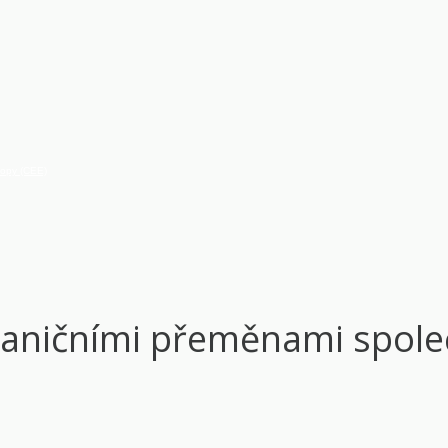
vropy (CEE)
aničními přeměnami společ