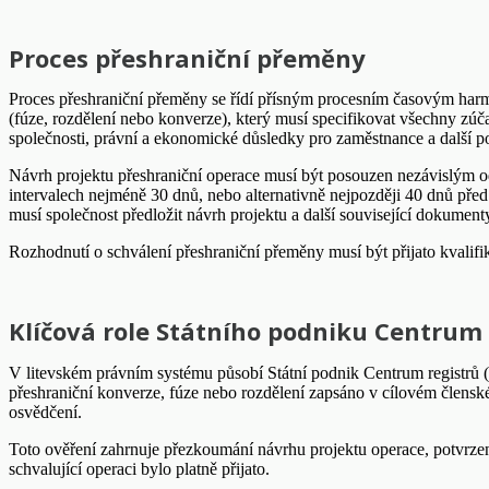
Proces přeshraniční přeměny
Proces přeshraniční přeměny se řídí přísným procesním časovým har
(fúze, rozdělení nebo konverze), který musí specifikovat všechny zúč
společnosti, právní a ekonomické důsledky pro zaměstnance a další p
Návrh projektu přeshraniční operace musí být posouzen nezávislým od
intervalech nejméně 30 dnů, nebo alternativně nejpozději 40 dnů pře
musí společnost předložit návrh projektu a další související dokument
Rozhodnutí o schválení přeshraniční přeměny musí být přijato kvalif
Klíčová role Státního podniku Centrum 
V litevském právním systému působí Státní podnik Centrum registrů 
přeshraniční konverze, fúze nebo rozdělení zapsáno v cílovém členské
osvědčení.
Toto ověření zahrnuje přezkoumání návrhu projektu operace, potvrzení
schvalující operaci bylo platně přijato.