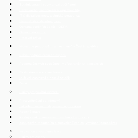
Soudní, správní spory a rozhodčí řízení
Bankovnictví, financování a kapitálové trhy
IT & digital business, technické poradenství
Nemovitosti a stavební právo
Ochrana osobních údajů – GDPR
Online data rooms
Pracovní právo
Hromadné propouštění zaměstnanců v České republice
Právní podpora českého exportu
Podpora českých společností v přeshraničních transakcích
Restrukturalizace a insolvence
Duševní vlastnictví a nekalá soutěž
Daně
Služby pro privátní klientelu
Pracovněprávní poradenství
Zakládání společností, živnosti a podnikání
Rodinné právo
Prodej a nákup nemovitostí, úschova kupní ceny
Zastupování v soudních a správních řízeních, vymáhání pohledávek
Insolvence a restrukturalizace
Služby pro expaty