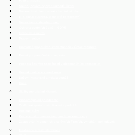
Fúze a akvizice
Soudní, správní spory a rozhodčí řízení
Bankovnictví, financování a kapitálové trhy
IT & digital business, technické poradenství
Nemovitosti a stavební právo
Ochrana osobních údajů – GDPR
Online data rooms
Pracovní právo
Hromadné propouštění zaměstnanců v České republice
Právní podpora českého exportu
Podpora českých společností v přeshraničních transakcích
Restrukturalizace a insolvence
Duševní vlastnictví a nekalá soutěž
Daně
Služby pro privátní klientelu
Pracovněprávní poradenství
Zakládání společností, živnosti a podnikání
Rodinné právo
Prodej a nákup nemovitostí, úschova kupní ceny
Zastupování v soudních a správních řízeních, vymáhání pohledávek
Insolvence a restrukturalizace