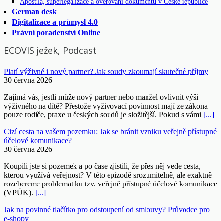
Apostila, superlegalizace a ověřování dokumentů v České republice
German desk
Digitalizace a průmysl 4.0
Právní poradenství Online
ECOVIS ježek, Podcast
Platí výživné i nový partner? Jak soudy zkoumají skutečné příjmy
30 června 2026
Zajímá vás, jestli může nový partner nebo manžel ovlivnit výši
výživného na dítě? Přestože vyživovací povinnost mají ze zákona
pouze rodiče, praxe u českých soudů je složitější. Pokud s vámi
[...]
Cizí cesta na vašem pozemku: Jak se bránit vzniku veřejně přístupné
účelové komunikace?
30 června 2026
Koupili jste si pozemek a po čase zjistili, že přes něj vede cesta,
kterou využívá veřejnost? V této epizodě srozumitelně, ale exaktně
rozebereme problematiku tzv. veřejně přístupné účelové komunikace
(VPÚK).
[...]
Jak na povinné tlačítko pro odstoupení od smlouvy? Průvodce pro
e-shopy