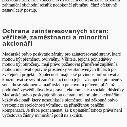
zahraniční obchodní rejstřík nedokončí přeměnu, čímž efektivně
zastaví celý postup.
Ochrana zainteresovaných stran:
věřitelé, zaměstnanci a minoritní
akcionáři
Maďarské právo poskytuje záruky pro zainteresované strany, které
mohou být přeměnou ovlivněny. Věřitelé, jejichž pohledávky
mohou být ohroženy, mají právo požadovat přiměřené zajištění a
mohou iniciovat opravné prostředky ve stanovených lhůtách po
zveřejnění projektu. Společnosti mají také povinnost informovat a
konzultovat se svými zaměstnanci nebo jejich zástupci o přeměně v
souladu se zákonem a maďarským pracovním právem, přičemž
podrobně vysvětlí důvody a právní, ekonomické a sociální důsledky.
Maďarské právo poskytuje silnou ochranu minoritním akcionářům;
každý akcionář, který nesouhlasí s přeměnou, má zákonné právo
vystoupit ze společnosti výměnou za přiměřenou peněžní
kompenzaci. Je třeba poznamenat, že k uplatnění tohoto práva není
vyžadován žádný minimální podíl na akciích.