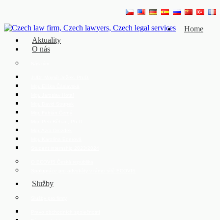
Home
Aktuality
O nás
Náš tým
JUDr. Mojmír Ježek, Ph.D.
Mgr. Eliška Čáslavská
Mgr. Jaroslav Hotař
Mgr. David Strupek
Mgr. Fabián Černý
Mgr. Petr Běhan, Ph.D.
Mgr. Azra Drozdek
Mgr. Karolína Ederová
Student internship 2023/2024
O ECOVIS Česká republika
Spolupráce pro advokáty v rámci sítě ECOVIS
Služby
Služby pro firmy
Právo obchodních společností