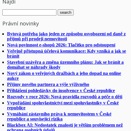
Najdi
Právní novinky
Bytová potřeba jako jeden ze způsobu osvobození od daně z
příjmů při prodeji nemovitosti
Nová povinnost e-shopů 2026: Tlačítko pro odstoupení
Veřejně přístupná účelová komunikace: Kdy vzniká a jak se
bránit
Stavební uzávěra a změna územního plánu: Jak se bránit a
domáhat se náhrady škody
Nový zákon o veřejných dražbách a jeho dopad na online
aukce
Příjmy nového partnera a výše výživného
Přihlášení pohledávky do insolvence v České republice
Rozvody v roce 2026: Nová pravidla rozvodů a péče o děti
Vypořádání spoluvlastnictví mezi spoluvlastníky v České
republice
Vymáhání zástavního práva k nemovitostem v České
republice a související rizika
Blackbox AI: Nedostatek znalostí je větším problémem než
ochrana osobních údajů