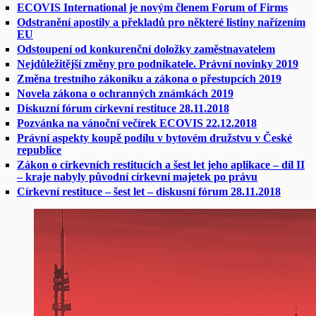
ECOVIS International je novým členem Forum of Firms
Odstranění apostily a překladů pro některé listiny nařízením
EU
Odstoupení od konkurenční doložky zaměstnavatelem
Nejdůležitější změny pro podnikatele. Právní novinky 2019
Změna trestního zákoníku a zákona o přestupcích 2019
Novela zákona o ochranných známkách 2019
Diskuzní fórum církevní restituce 28.11.2018
Pozvánka na vánoční večírek ECOVIS 22.12.2018
Právní aspekty koupě podílu v bytovém družstvu v České
republice
Zákon o církevních restitucích a šest let jeho aplikace – díl II
– kraje nabyly původní církevní majetek po právu
Církevní restituce – šest let – diskusní fórum 28.11.2018