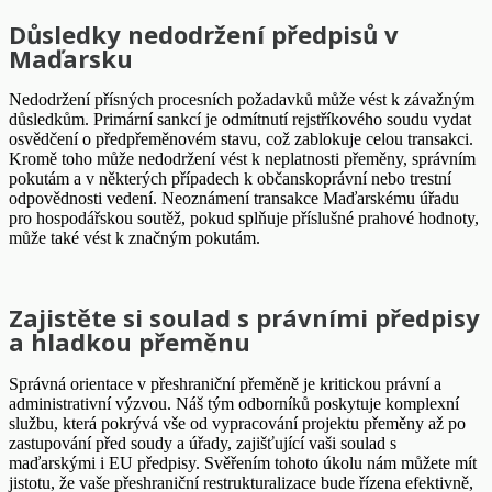
Důsledky nedodržení předpisů v
Maďarsku
Nedodržení přísných procesních požadavků může vést k závažným
důsledkům. Primární sankcí je odmítnutí rejstříkového soudu vydat
osvědčení o předpřeměnovém stavu, což zablokuje celou transakci.
Kromě toho může nedodržení vést k neplatnosti přeměny, správním
pokutám a v některých případech k občanskoprávní nebo trestní
odpovědnosti vedení. Neoznámení transakce Maďarskému úřadu
pro hospodářskou soutěž, pokud splňuje příslušné prahové hodnoty,
může také vést k značným pokutám.
Zajistěte si soulad s právními předpisy
a hladkou přeměnu
Správná orientace v přeshraniční přeměně je kritickou právní a
administrativní výzvou. Náš tým odborníků poskytuje komplexní
službu, která pokrývá vše od vypracování projektu přeměny až po
zastupování před soudy a úřady, zajišťující vaši soulad s
maďarskými i EU předpisy. Svěřením tohoto úkolu nám můžete mít
jistotu, že vaše přeshraniční restrukturalizace bude řízena efektivně,