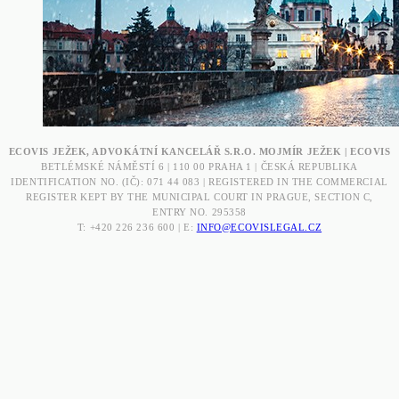
ECOVIS JEŽEK, ADVOKÁTNÍ KANCELÁŘ S.R.O. MOJMÍR JEŽEK | ECOVIS
BETLÉMSKÉ NÁMĚSTÍ 6 | 110 00 PRAHA 1 | ČESKÁ REPUBLIKA
IDENTIFICATION NO. (IČ): 071 44 083 | REGISTERED IN THE COMMERCIAL
REGISTER KEPT BY THE MUNICIPAL COURT IN PRAGUE, SECTION C,
ENTRY NO. 295358
T: +420 226 236 600 | E:
INFO@ECOVISLEGAL.CZ