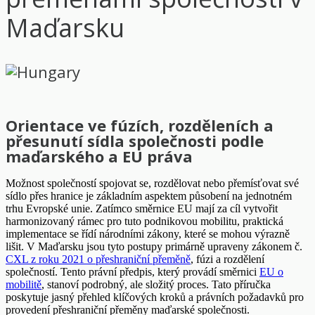
Maďarsku
Orientace ve fúzích, rozděleních a
přesunutí sídla společnosti podle
maďarského a EU práva
Možnost společností spojovat se, rozdělovat nebo přemísťovat své
sídlo přes hranice je základním aspektem působení na jednotném
trhu Evropské unie. Zatímco směrnice EU mají za cíl vytvořit
harmonizovaný rámec pro tuto podnikovou mobilitu, praktická
implementace se řídí národními zákony, které se mohou výrazně
lišit. V Maďarsku jsou tyto postupy primárně upraveny zákonem č.
CXL z roku 2021 o přeshraniční přeměně
, fúzi a rozdělení
společností. Tento právní předpis, který provádí směrnici
EU o
mobilitě
, stanoví podrobný, ale složitý proces. Tato příručka
poskytuje jasný přehled klíčových kroků a právních požadavků pro
provedení přeshraniční přeměny maďarské společnosti.