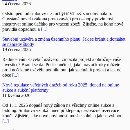
24 června 2026
Odstoupení od smlouvy nesmí být těžší než samotný nákup.
Chystaná novela zákona proto zavádí pro e-shopy povinnost
integrovat online tlačítko pro vrácení zboží. Zjistěte, na koho nová
pravidla dopadnou a
[...]
Stavební uzávěra a změna územního plánu: Jak se bránit a domáhat
se náhrady škody
19 června 2026
Radnice vám stavební uzávěrou zmrazila projekt a ohrožuje vaše
investice? Bránit se dá. Poslechněte si, jaké právní kroky můžete
proti nečekané uzávěře podniknout, jak zachránit projekt a jak od
obce
[...]
Nová regulace veřejných dražeb od roku 2025: dopad na online
aukce a aukční platformy
11 května 2026
Od 1. 1. 2025 dopadá nový zákon na všechny online aukce a
bidding. Smlouva vzniká ihned příklepem, nezávazné rezervace
končí. Zjistěte, jaké nové povinnosti musíte splnit a jak se vyhnout
[...]