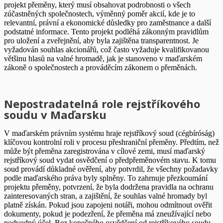
projekt přeměny, který musí obsahovat podrobnosti o všech
zúčastněných společnostech, výměnný poměr akcií, kde je to
relevantní, právní a ekonomické důsledky pro zaměstnance a další
podstatné informace. Tento projekt podléhá zákonným pravidlům
pro uložení a zveřejnění, aby byla zajištěna transparentnost. Je
vyžadován souhlas akcionářů, což často vyžaduje kvalifikovanou
většinu hlasů na valné hromadě, jak je stanoveno v maďarském
zákoně o společnostech a prováděcím zákonem o přeměnách.
Nepostradatelná role rejstříkového
soudu v Maďarsku
V maďarském právním systému hraje rejstříkový soud (cégbíróság)
klíčovou kontrolní roli v procesu přeshraniční přeměny. Předtím, než
může být přeměna zaregistrována v cílové zemi, musí maďarský
rejstříkový soud vydat osvědčení o předpřeměnovém stavu. K tomu
soud provádí důkladné ověření, aby potvrdil, že všechny požadavky
podle maďarského práva byly splněny. To zahrnuje přezkoumání
projektu přeměny, potvrzení, že byla dodržena pravidla na ochranu
zainteresovaných stran, a zajištění, že souhlas valné hromady byl
platně získán. Pokud jsou zapojeni notáři, mohou odmítnout ověřit
dokumenty, pokud je podezření, že přeměna má zneužívající nebo
podvodný účel. Bez konečného osvědčení od rejstříkového soudu