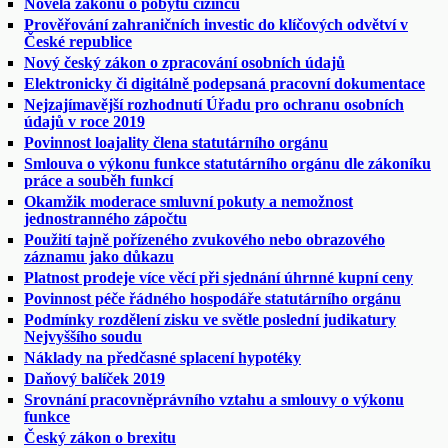
Novela zákonu o pobytu cizinců
Prověřování zahraničních investic do klíčových odvětví v
České republice
Nový český zákon o zpracování osobních údajů
Elektronicky či digitálně podepsaná pracovní dokumentace
Nejzajímavější rozhodnutí Úřadu pro ochranu osobních
údajů v roce 2019
Povinnost loajality člena statutárního orgánu
Smlouva o výkonu funkce statutárního orgánu dle zákoníku
práce a souběh funkcí
Okamžik moderace smluvní pokuty a nemožnost
jednostranného zápočtu
Použití tajně pořízeného zvukového nebo obrazového
záznamu jako důkazu
Platnost prodeje více věcí při sjednání úhrnné kupní ceny
Povinnost péče řádného hospodáře statutárního orgánu
Podmínky rozdělení zisku ve světle poslední judikatury
Nejvyššího soudu
Náklady na předčasné splacení hypotéky
Daňový balíček 2019
Srovnání pracovněprávního vztahu a smlouvy o výkonu
funkce
Český zákon o brexitu