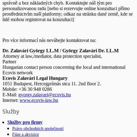
správně a bez nákladných chyb. Kontaktujte náš tým pro
personalizovanou radu [nebo si rezervujte online konzultaci přímo
prostřednictvím naší platformy; odkaz na stránku dané země, kde se
lidé mohou registrovat na konzultaci]
Pro více informací nás neváhejte kontaktovat na:
Dr. Zalavári György LL.M / György Zalavári Dr. LL.M
Attorney at law,/mediator, data protection specialist,
Partner
Hungarian contact person concerning the local and international
Ecovis network
Ecovis Zalavári Legal Hungary
1051 Budapest, Hercegprímás utca 11. 2nd floor 2.
Mobile: +36 30 948 0286
E-Mail:
gyorgy.zalavari@ecovis.hu
Internet:
www.ecovis-law.hu
Služby
Služby pro firmy
Právo obchodních společností
Fúze a akvizice