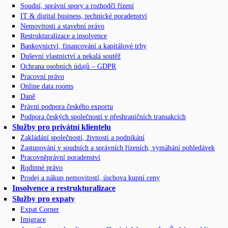
Soudní, správní spory a rozhodčí řízení
IT & digital business, technické poradenství
Nemovitosti a stavební právo
Restrukturalizace a insolvence
Bankovnictví, financování a kapitálové trhy
Duševní vlastnictví a nekalá soutěž
Ochrana osobních údajů – GDPR
Pracovní právo
Online data rooms
Daně
Právní podpora českého exportu
Podpora českých společností v přeshraničních transakcích
Služby pro privátní klientelu
Zakládání společností, živnosti a podnikání
Zastupování v soudních a správních řízeních, vymáhání pohledávek
Pracovněprávní poradenství
Rodinné právo
Prodej a nákup nemovitostí, úschova kupní ceny
Insolvence a restrukturalizace
Služby pro expaty
Expat Corner
Imigrace