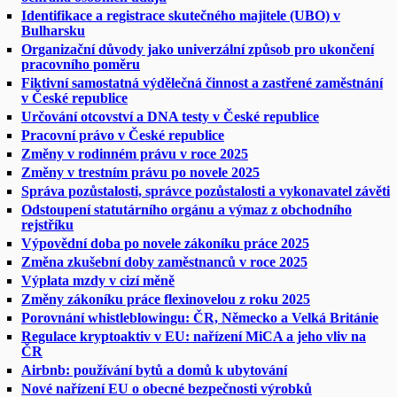
Identifikace a registrace skutečného majitele (UBO) v
Bulharsku
Organizační důvody jako univerzální způsob pro ukončení
pracovního poměru
Fiktivní samostatná výdělečná činnost a zastřené zaměstnání
v České republice
Určování otcovství a DNA testy v České republice
Pracovní právo v České republice
Změny v rodinném právu v roce 2025
Změny v trestním právu po novele 2025
Správa pozůstalosti, správce pozůstalosti a vykonavatel závěti
Odstoupení statutárního orgánu a výmaz z obchodního
rejstříku
Výpovědní doba po novele zákoníku práce 2025
Změna zkušební doby zaměstnanců v roce 2025
Výplata mzdy v cizí měně
Změny zákoníku práce flexinovelou z roku 2025
Porovnání whistleblowingu: ČR, Německo a Velká Británie
Regulace kryptoaktiv v EU: nařízení MiCA a jeho vliv na
ČR
Airbnb: používání bytů a domů k ubytování
Nové nařízení EU o obecné bezpečnosti výrobků