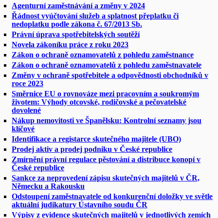
Agenturní zaměstnávání a změny v 2024
Řádnost vyúčtování služeb a splatnost přeplatku či
nedoplatku podle zákona č. 67/2013 Sb.
Právní úprava spotřebitelských soutěží
Novela zákoníku práce z roku 2023
Zákon o ochraně oznamovatelů z pohledu zaměstnance
Zákon o ochraně oznamovatelů z pohledu zaměstnavatele
Změny v ochraně spotřebitele a odpovědnosti obchodníků v
roce 2023
Směrnice EU o rovnováze mezi pracovním a soukromým
životem: Výhody otcovské, rodičovské a pečovatelské
dovolené
Nákup nemovitosti ve Španělsku: Kontrolní seznamy jsou
klíčové
Identifikace a registarce skutečného majitele (UBO)
Prodej aktiv a prodej podniku v České republice
Zmírnění právní regulace pěstování a distribuce konopí v
České republice
Sankce za neprovedení zápisu skutečných majitelů v ČR,
Německu a Rakousku
Odstoupení zaměstnavatele od konkurenční doložky ve světle
aktuální judikatury Ústavního soudu ČR
Výpisy z evidence skutečných majitelů v jednotlivých zemích