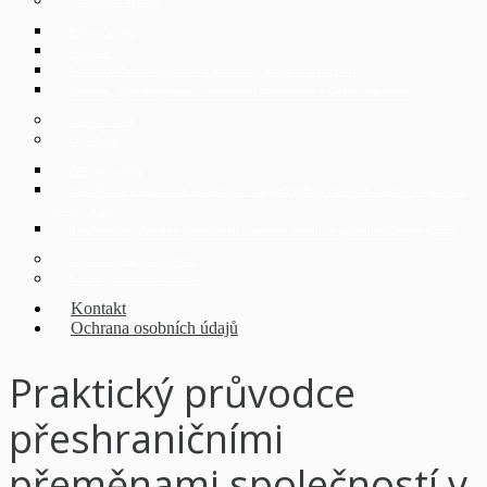
Služby pro expaty
Expat Corner
Imigrace
Rozvod v České republice a podmínky pro jeho dosažení
Apostila, superlegalizace a ověřování dokumentů v České republice
German desk
CEE Desk
CEE kanceláře
Identifikace a registrace skutečných majitelů (UBO) v zemích střední a východní
Evropy (CEE)
Přeshraniční přeměny společností v zemích střední a východní Evropy (CEE)
Digitalizace a průmysl 4.0
Právní poradenství Online
Kontakt
Ochrana osobních údajů
Praktický průvodce
přeshraničními
přeměnami společností v