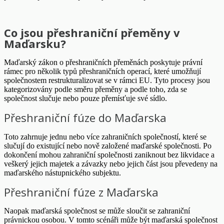
Co jsou přeshraniční přeměny v
Maďarsku?
Maďarský zákon o přeshraničních přeměnách poskytuje právní
rámec pro několik typů přeshraničních operací, které umožňují
společnostem restrukturalizovat se v rámci EU. Tyto procesy jsou
kategorizovány podle směru přeměny a podle toho, zda se
společnost slučuje nebo pouze přemísťuje své sídlo.
Přeshraniční fúze do Maďarska
Toto zahrnuje jednu nebo více zahraničních společností, které se
slučují do existující nebo nově založené maďarské společnosti. Po
dokončení mohou zahraniční společnosti zaniknout bez likvidace a
veškerý jejich majetek a závazky nebo jejich část jsou převedeny na
maďarského nástupnického subjektu.
Přeshraniční fúze z Maďarska
Naopak maďarská společnost se může sloučit se zahraniční
právnickou osobou. V tomto scénáři může být maďarská společnost