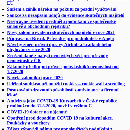
EU
Snížení a zánik nároku na pokutu za pozdní vyúčtování
Sankce za nezapsání údajů do evidence skutečných majitelů
Nesprávné uvedení předmětu podnikání ve společenské
smlouvě a obchodním rejstříku?
Nový zákon o evidenci skutečných majitelů v roce 2021
Příprava na Brexit. Průvodce pro podnikatele v Anglii
Návrhy změn právní úpravy Airbnb a krátkodobého
ubytování v roce 2020
Zrušení daně z nabytí nemovitých věcí pro převody
nemovitostí v ČR
Zákonné předkupní právo spoluvlastníků nemovitostí od
1.7.2020
Novela zákoníku práce 2020
Udělení souhlasu při použití cookies – cookie wall a scrolling
Posuzování zdravotní způsobilosti zaměstnance a firemní
lékař
Antivirus jako COVID-19 Kurzarbeit v České republice
prodloužen do 31.8.2020, nově i v režimu C
COVID-19 dotace na nájemné
Opatření proti dopadům COVID 19 na kulturní akce.
Poukázky a vouchery
Zákaz výpovědi nájmu prostor sloužících podnikání z