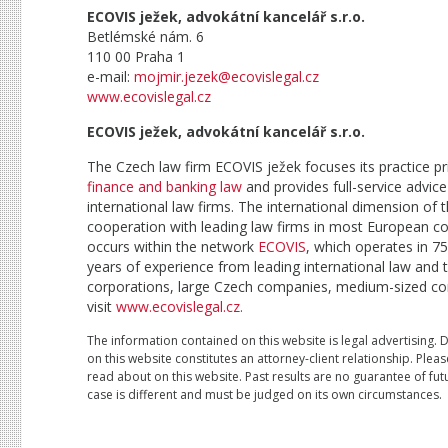
ECOVIS ježek, advokátní kancelář s.r.o.
Betlémské nám. 6
110 00 Praha 1
e-mail:
mojmir.jezek@ecovislegal.cz
www.ecovislegal.cz
ECOVIS ježek, advokátní kancelář s.r.o.
The Czech law firm ECOVIS ježek focuses its practice p
finance and banking law
and provides full-service advice 
international law firms. The international dimension of
cooperation with leading law firms in most European cou
occurs within the network
ECOVIS
, which operates in 7
years of experience from leading international law and t
corporations, large Czech companies, medium-sized com
visit
www.ecovislegal.cz.
The information contained on this website is legal advertising. 
on this website constitutes an attorney-client relationship. Plea
read about on this website. Past results are no guarantee of futu
case is different and must be judged on its own circumstances.