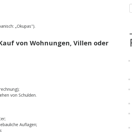
panisch: „Okupas").
Kauf von Wohnungen, Villen oder
rechnung);
tehen von Schulden.
er;
ebauliche Auflagen;
n;