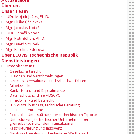
Aktualitäten
Über uns
Unser Team
JUDr. Mojmír Ježek, Ph.D.
Mgr. Eliška Čáslavská
Mgr. Jaroslav Hotař
JUDr. Tomáš Nahodil
Mgr. Petr Běhan, Ph.D.
Mgr. David Strupek
Mgr. Karolína Ederová
Über ECOVIS Tschechische Republik
Dienstleistungen
Firmenberatung
Gesellschaftsrecht
Fusionen und Verschmelzungen
Gerichts-, Verwaltungs- und Schiedsverfahren
Arbeitsrecht
Bank-, Finanz- und Kapitalmärkte
Datenschutzrichtlinie – DSGVO
Immobilien- und Baurecht
IT & digital business, technische Beratung
Online-Datenräume
Rechtliche Unterstützung der tschechischen Exporte
Unterstützung tschechischer Unternehmen bei
grenzüberschreitenden Transaktionen
Restrukturierung und Insolvenz
Geistiges Eigentum und unlauterer Wettbewerb