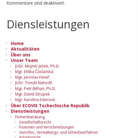
Kommentare sind deaktiviert.
Diensleistungen
Home
Aktualitäten
Über uns
Unser Team
JUDr. Mojmír Ježek, Ph.D.
Mgr. Eliška Čáslavská
Mgr. Jaroslav Hotař
JUDr. Tomáš Nahodil
Mgr. Petr Běhan, Ph.D.
Mgr. David Strupek
Mgr. Karolína Ederová
Über ECOVIS Tschechische Republik
Dienstleistungen
Firmenberatung
Gesellschaftsrecht
Fusionen und Verschmelzungen
Gerichts-, Verwaltungs- und Schiedsverfahren
Arbeitsrecht