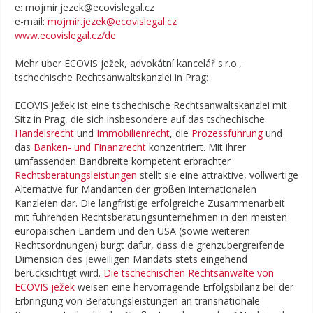
e: mojmir.jezek@ecovislegal.cz
e-mail:
mojmir.jezek@ecovislegal.cz
www.ecovislegal.cz/de
Mehr über ECOVIS ježek, advokátní kancelář s.r.o.,
tschechische Rechtsanwaltskanzlei in Prag:
ECOVIS ježek ist eine tschechische Rechtsanwaltskanzlei mit
Sitz in Prag, die sich insbesondere auf das tschechische
Handelsrecht
und
Immobilienrecht
, die
Prozessführung
und
das
Banken- und Finanzrecht
konzentriert. Mit ihrer
umfassenden Bandbreite kompetent erbrachter
Rechtsberatungsleistungen
stellt sie eine attraktive, vollwertige
Alternative für Mandanten der großen internationalen
Kanzleien dar. Die langfristige erfolgreiche Zusammenarbeit
mit führenden Rechtsberatungsunternehmen in den meisten
europäischen Ländern und den USA (sowie weiteren
Rechtsordnungen) bürgt dafür, dass die grenzübergreifende
Dimension des jeweiligen Mandats stets eingehend
berücksichtigt wird.
Die tschechischen Rechtsanwälte von
ECOVIS ježek
weisen eine hervorragende Erfolgsbilanz bei der
Erbringung von Beratungsleistungen an transnationale