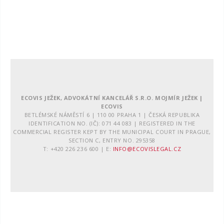
ECOVIS JEŽEK, ADVOKÁTNÍ KANCELÁŘ S.R.O. MOJMÍR JEŽEK |
ECOVIS
BETLÉMSKÉ NÁMĚSTÍ 6 | 110 00 PRAHA 1 | ČESKÁ REPUBLIKA
IDENTIFICATION NO. (IČ): 071 44 083 | REGISTERED IN THE
COMMERCIAL REGISTER KEPT BY THE MUNICIPAL COURT IN PRAGUE,
SECTION C, ENTRY NO. 295358
T: +420 226 236 600 | E:
INFO@ECOVISLEGAL.CZ