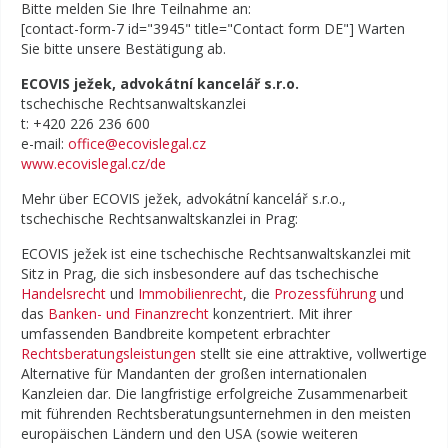
Bitte melden Sie Ihre Teilnahme an:
[contact-form-7 id="3945" title="Contact form DE"] Warten
Sie bitte unsere Bestätigung ab.
ECOVIS ježek, advokátní kancelář s.r.o.
tschechische Rechtsanwaltskanzlei
t: +420 226 236 600
e-mail:
office@ecovislegal.cz
www.ecovislegal.cz/de
Mehr über ECOVIS ježek, advokátní kancelář s.r.o.,
tschechische Rechtsanwaltskanzlei in Prag:
ECOVIS ježek ist eine tschechische Rechtsanwaltskanzlei mit
Sitz in Prag, die sich insbesondere auf das tschechische
Handelsrecht
und
Immobilienrecht
, die
Prozessführung
und
das
Banken- und Finanzrecht
konzentriert. Mit ihrer
umfassenden Bandbreite kompetent erbrachter
Rechtsberatungsleistungen
stellt sie eine attraktive, vollwertige
Alternative für Mandanten der großen internationalen
Kanzleien dar. Die langfristige erfolgreiche Zusammenarbeit
mit führenden Rechtsberatungsunternehmen in den meisten
europäischen Ländern und den USA (sowie weiteren