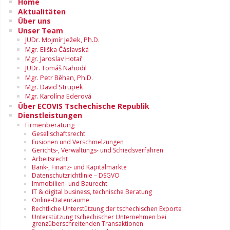
Home
Aktualitäten
Über uns
Unser Team
JUDr. Mojmír Ježek, Ph.D.
Mgr. Eliška Čáslavská
Mgr. Jaroslav Hotař
JUDr. Tomáš Nahodil
Mgr. Petr Běhan, Ph.D.
Mgr. David Strupek
Mgr. Karolína Ederová
Über ECOVIS Tschechische Republik
Dienstleistungen
Firmenberatung
Gesellschaftsrecht
Fusionen und Verschmelzungen
Gerichts-, Verwaltungs- und Schiedsverfahren
Arbeitsrecht
Bank-, Finanz- und Kapitalmärkte
Datenschutzrichtlinie – DSGVO
Immobilien- und Baurecht
IT & digital business, technische Beratung
Online-Datenräume
Rechtliche Unterstützung der tschechischen Exporte
Unterstützung tschechischer Unternehmen bei
grenzüberschreitenden Transaktionen