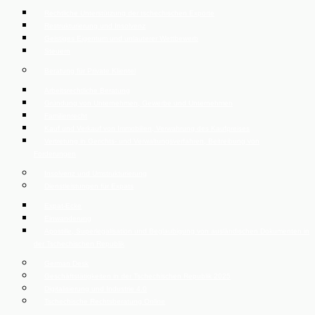
Rechtliche Unterstützung der tschechischen Exporte
Restrukturierung und Insolvenz
Geistiges Eigentum und unlauterer Wettbewerb
Steuern
Beratung für Private Klientel
Arbeitsrechtliche Beratung
Gründung von Unternehmen, Gewerbe und Unternehmen
Familienrecht
Kauf und Verkauf von Immobilien, Verwahrung des Kaufpreises
Vertretung in Gerichts- und Verwaltungsverfahren, Beitreibung von
Forderungen
Insolvenz und Umstrukturierung
Dienstleistungen für Expats
Expat-Ecke
Einwanderung
Apostille, Superlegalisation und Beglaubigung von ausländischen Dokumenten in
der Tschechischen Republik
German Desk
Geschäftstätigkeiten in der Tschechischen Republik 2025
Digitalisierung und Industrie 4.0
Tschechische Rechtsberatung Online