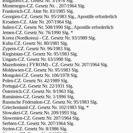
Bulgarien-CZ. Gesetz Nr. 3/1978 Slg.
Montenegro-CZ. Gesetz Nr. . 207/1964 Slg.
Frankreich-CZ. Akte Nr. 83/1985 Slg.
Georgien-CZ. Gesetz Nr. 95/1983 Slg., Apostille erforderlich
Kroatien-CZ. Akte Nr. 207/1964 Slg.
Italien-CZ. Gesetz Nr. 508/1990 Slg., Apostille erforderlich
Jemen-CZ. Gesetz Nr. 76/1990 Slg. *
Korea (Nordkorea) - CZ. Gesetz Nr. 93/1989 Slg.
Kuba-CZ. Gesetz Nr. 80/1981 Slg.
Zypern-CZ. Gesetz Nr. 96/1983 Slg.
Kirgisistan-CZ. Gesetz Nr. 95/1983 Slg.
Ungarn-CZ. Gesetz Nr. 63/1990 Slg.
Mazedonien ( FYROM) - CZ. Gesetz Nr. 207/1964 Slg.
Moldawien-CZ. Gesetz Nr. 95/1983 Slg.
Mongolei-CZ. Gesetz Nr. 106/1978 Slg.
Polen-CZ. Gesetz Nr. 42/1989 Slg.
Portugal-CZ. Gesetz Nr. 22/1931 Slg.
Österreich-CZ. Gesetz Nr. 9/1963 Slg.
Rumänien-CZ. Gesetz Nr. 1/1996 Slg.
Russische Föderation-CZ. Gesetz Nr. 95/1983 Slg.
Griechenland-CZ. Gesetz Nr. 102/1983 Slg. *
Slowakei-CZ. Gesetz Nr. 209/1993 Slg.
Slowenien-CZ. Gesetz Nr. 207/1964 Slg.
Serbien-CZ. Gesetz Nr. 207/1964 Slg.
Syrien-CZ. Gesetz Nr. 8/1986 Slg.