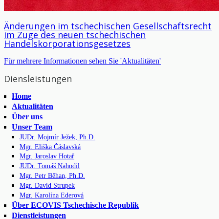
Änderungen im tschechischen Gesellschaftsrecht
im Zuge des neuen tschechischen
Handelskorporationsgesetzes
Für mehrere Informationen sehen Sie 'Aktualitäten'
Diensleistungen
Home
Aktualitäten
Über uns
Unser Team
JUDr. Mojmír Ježek, Ph.D.
Mgr. Eliška Čáslavská
Mgr. Jaroslav Hotař
JUDr. Tomáš Nahodil
Mgr. Petr Běhan, Ph.D.
Mgr. David Strupek
Mgr. Karolína Ederová
Über ECOVIS Tschechische Republik
Dienstleistungen