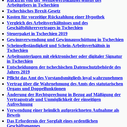
Rücktritt von der Wettbewerbsklausel seitens des
Arbeitgebers in Tschechien
Tschechisches Brexit-Gesetz
Kosten für vorzeitige Rückzahlung einer Hypothek
Vergleich des Arbeitsverhältnisses und des
Geschäftsführervertrages in Tschechien
Steuerpaket in Tschechien 2019
Gewinnverwendung und Gewinnausschüttung in Tschechien
Scheinselbständigkeit und Schein-Arbeitsverhältnis in
Tschechien
Arbeitsunterlagen mit elektronischer oder digitaler Signatur
in Tschechien
Entscheidungen der tschechischen Datenschutzbehörde des
Jahres 2019
Pflicht das Amt des Vorstandsmitglieds loyal wahrzunehmen
Vertrag über die Wahrnehmung des Amts des statutarischen
Organs und Doppelfunktionen
Änderung der Rechtsprechung in Bezug auf Mäßigung der
Vertragsstrafe und Unmöglichkeit der einseitigen
Aufrechnung
Verwendung einer heimlich aufgezeichneten Aufnahme als
Beweis
Das Erfordernis der Sorgfalt eines ordentlichen
Geschäftsmannes