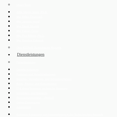
Unser Team
JUDr. Mojmír Ježek, Ph.D.
Mgr. Eliška Čáslavská
Mgr. Jaroslav Hotař
Mgr. David Strupek
Mgr. Fabián Černý
Mgr. Petr Běhan, Ph.D.
Mgr. Karolína Ederová
Über ECOVIS Tschechische Republik
Dienstleistungen
Firmenberatung
Gesellschaftsrecht
Fusionen und Verschmelzungen
Gerichts-, Verwaltungs- und Schiedsverfahren
Bank-, Finanz- und Kapitalmärkte
IT & digital business, technische Beratung
Immobilien- und Baurecht
Datenschutzrichtlinie – DSGVO
Online-Datenräume
Arbeitsrecht
Kollektive Entlassung von Arbeitnehmern in der Tschechischen Republik