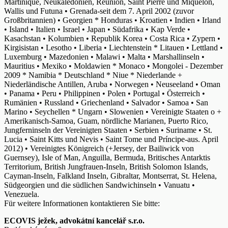
Martinique, Neukaledonien, Réunion, Saint Pierre und Miquelon,
Wallis und Futuna • Grenada-seit dem 7. April 2002 (zuvor
Großbritannien) • Georgien * Honduras • Kroatien • Indien • Irland
• Island • Italien • Israel • Japan • Südafrika • Kap Verde •
Kasachstan • Kolumbien • Republik Korea • Costa Rica • Zypern •
Kirgisistan • Lesotho • Liberia • Liechtenstein * Litauen • Lettland •
Luxemburg • Mazedonien • Malawi • Malta • Marshallinseln •
Mauritius • Mexiko • Moldawien * Monaco • Mongolei - Dezember
2009 * Namibia * Deutschland * Niue * Niederlande +
Niederländische Antillen, Aruba • Norwegen • Neuseeland • Oman
• Panama • Peru • Philippinen • Polen • Portugal • Österreich •
Rumänien • Russland • Griechenland • Salvador • Samoa • San
Marino • Seychellen * Ungarn • Slowenien • Vereinigte Staaten o +
Amerikanisch-Samoa, Guam, nördliche Marianen, Puerto Rico,
Jungferninseln der Vereinigten Staaten • Serbien • Suriname • St.
Lucia • Saint Kitts und Nevis • Saint Tome und Príncipe-aus. April
2012) • Vereinigtes Königreich (+Jersey, der Bailiwick von
Guernsey), Isle of Man, Anguilla, Bermuda, Britisches Antarktis
Territorium, British Jungfrauen-Inseln, British Solomon Islands,
Cayman-Inseln, Falkland Inseln, Gibraltar, Montserrat, St. Helena,
Südgeorgien und die südlichen Sandwichinseln • Vanuatu •
Venezuela.
Für weitere Informationen kontaktieren Sie bitte:
ECOVIS ježek, advokátní kancelář s.r.o.