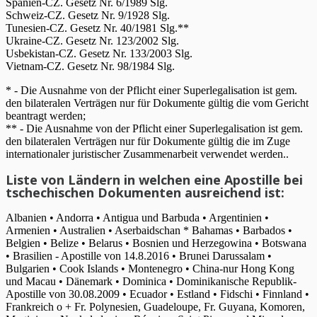
Spanien-CZ. Gesetz Nr. 6/1989 Slg.
Schweiz-CZ. Gesetz Nr. 9/1928 Slg.
Tunesien-CZ. Gesetz Nr. 40/1981 Slg.**
Ukraine-CZ. Gesetz Nr. 123/2002 Slg.
Usbekistan-CZ. Gesetz Nr. 133/2003 Slg.
Vietnam-CZ. Gesetz Nr. 98/1984 Slg.
* - Die Ausnahme von der Pflicht einer Superlegalisation ist gem.
den bilateralen Verträgen nur für Dokumente gültig die vom Gericht
beantragt werden;
** - Die Ausnahme von der Pflicht einer Superlegalisation ist gem.
den bilateralen Verträgen nur für Dokumente gültig die im Zuge
internationaler juristischer Zusammenarbeit verwendet werden..
Liste von Ländern in welchen eine Apostille bei
tschechischen Dokumenten ausreichend ist:
Albanien • Andorra • Antigua und Barbuda • Argentinien •
Armenien • Australien • Aserbaidschan * Bahamas • Barbados •
Belgien • Belize • Belarus • Bosnien und Herzegowina • Botswana
• Brasilien - Apostille von 14.8.2016 • Brunei Darussalam •
Bulgarien • Cook Islands • Montenegro • China-nur Hong Kong
und Macau • Dänemark • Dominica • Dominikanische Republik-
Apostille von 30.08.2009 • Ecuador • Estland • Fidschi • Finnland •
Frankreich o + Fr. Polynesien, Guadeloupe, Fr. Guyana, Komoren,