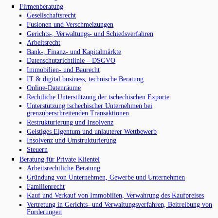
Firmenberatung
Gesellschaftsrecht
Fusionen und Verschmelzungen
Gerichts-, Verwaltungs- und Schiedsverfahren
Arbeitsrecht
Bank-, Finanz- und Kapitalmärkte
Datenschutzrichtlinie – DSGVO
Immobilien- und Baurecht
IT & digital business, technische Beratung
Online-Datenräume
Rechtliche Unterstützung der tschechischen Exporte
Unterstützung tschechischer Unternehmen bei
grenzüberschreitenden Transaktionen
Restrukturierung und Insolvenz
Geistiges Eigentum und unlauterer Wettbewerb
Insolvenz und Umstrukturierung
Steuern
Beratung für Private Klientel
Arbeitsrechtliche Beratung
Gründung von Unternehmen, Gewerbe und Unternehmen
Familienrecht
Kauf und Verkauf von Immobilien, Verwahrung des Kaufpreises
Vertretung in Gerichts- und Verwaltungsverfahren, Beitreibung von
Forderungen