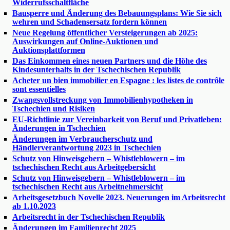
Widerrufsschaltfläche
Bausperre und Änderung des Bebauungsplans: Wie Sie sich
wehren und Schadensersatz fordern können
Neue Regelung öffentlicher Versteigerungen ab 2025:
Auswirkungen auf Online-Auktionen und
Auktionsplattformen
Das Einkommen eines neuen Partners und die Höhe des
Kindesunterhalts in der Tschechischen Republik
Acheter un bien immobilier en Espagne : les listes de contrôle
sont essentielles
Zwangsvollstreckung von Immobilienhypotheken in
Tschechien und Risiken
EU-Richtlinie zur Vereinbarkeit von Beruf und Privatleben:
Änderungen in Tschechien
Änderungen im Verbraucherschutz und
Händlerverantwortung 2023 in Tschechien
Schutz von Hinweisgebern – Whistleblowern – im
tschechischen Recht aus Arbeitgebersicht
Schutz von Hinweisgebern – Whistleblowern – im
tschechischen Recht aus Arbeitnehmersicht
Arbeitsgesetzbuch Novelle 2023. Neuerungen im Arbeitsrecht
ab 1.10.2023
Arbeitsrecht in der Tschechischen Republik
Änderungen im Familienrecht 2025