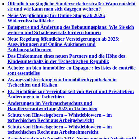
Öffentlich zugängliche Sonderverkehrsstraße: Wann entsteht
sie und wie kann man sich dagegen wehren?
Neue Verpflichtung für Online-Shops ab 2026:
Widerrufsschaltfläche
Bausperre und Änderung des Bebauungsplans: Wie Sie sich
wehren und Schadensersatz fordern können
Neue Regelung öffentlicher Versteigerungen ab 2025:
Auswirkungen auf Online-Auktionen und
Auktionsplattformen
Das Einkommen eines neuen Partners und die Höhe des
Kindesunterhalts in der Tschechischen Republik
Acheter un bien immobilier en Espagne : les listes de contrôle
sont essentielles
Zwangsvollstreckung von Immobilienhypotheken in
Tschechien und Risiken
EU-Richtlinie zur Vereinbarkeit von Beruf und Privatleben:
Änderungen in Tschechien
Änderungen im Verbraucherschutz und
Händlerverantwortung 2023 in Tschechien
Schutz von Hinweisgebern – Whistleblowern – im
tschechischen Recht aus Arbeitgebersicht
Schutz von Hinweisgebern – Whistleblowern – im
tschechischen Recht aus Arbeitnehmersicht
Arbeitsgesetzbuch Novelle 2023. Neuerungen im Arbeitsrecht