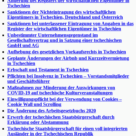
Änderung des Registers der wirtschaftlichen Eigentümer in
Tschechien
Sanktionen der Nichteintragung des wirtschaftlichen
Eigentümers in Tschechien, Deutschland und Österreich
Sanktionen bei unterlassener Eintragung von Angaben in das
Register der wirtschaftlichen Eigentümer in Tschechien
Unbestimmter Unternehmensgegenstand im
Gesellschaftsvertrag und in Satzung einer tschechischen
GmbH und AG
Aufhebung des gesetzlichen Vorkaufsrechts in Tschechien
Geplante Änderungen der Airbnb und Kurzzeitvermietung
in Tschechien
Erbschaft und Testament in Tschechien
Pflichten bei Insolvenz in Tschechien – Vorstandsmitglieder
und Geschäftsführer
Maßnahmen zur Minderung der Auswirkungen von
COVID-19 auf tschechische Kulturveranstaltungen
Einwilligungspflicht bei der Verwendung von Cookies –
Cookie Wall und Scrolling
Die Änderung des Arbeitsgesetzbuchs 2020
Erwerb der tschechischen Staatsbürgerschaft durch
Erklärung oder Abstammung
Tschechische Staatsbürgerschaft für einen voll integrierten
Ausländer in der Tschechischen Republik