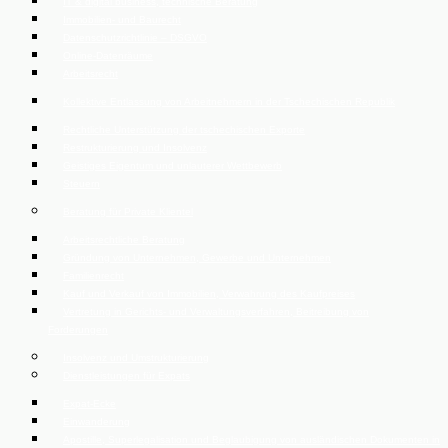
IT & digital business, technische Beratung
Immobilien- und Baurecht
Datenschutzrichtlinie – DSGVO
Online-Datenräume
Arbeitsrecht
Kollektive Entlassung von Arbeitnehmern in der Tschechischen Republik
Rechtliche Unterstützung der tschechischen Exporte
Restrukturierung und Insolvenz
Geistiges Eigentum und unlauterer Wettbewerb
Steuern
Beratung für Private Klientel
Arbeitsrechtliche Beratung
Gründung von Unternehmen, Gewerbe und Unternehmen
Familienrecht
Kauf und Verkauf von Immobilien, Verwahrung des Kaufpreises
Vertretung in Gerichts- und Verwaltungsverfahren, Beitreibung von
Forderungen
Insolvenz und Umstrukturierung
Dienstleistungen für Expats
Expat-Ecke
Einwanderung
Apostille, Superlegalisation und Beglaubigung von ausländischen Dokumenten in