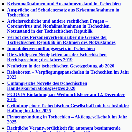
Krisenmaßnahmen und Ausnahmezustand in Tschechien
Ansprüche auf Schadenersatz aus Krisenmaßnahmen in
Tschechien
Arbeitsrechtliche und andere rechtlichen Fragen –
Coronavirus und Notfallmaßnahmen in Tschechien.
Notzustand in der Tschechischen Republik
Verbot des Personenverkehrs über die Grenze der
Tschechischen Republik im Rahmen des Notzustandes
Immobilienvermittlungsgesetz in Tschechien
Die wichtigsten Neuigkeiten aus der tschechischen
Rechtsprechung des Jahres 2019
Neuheiten in der tschechischen Gesetzgebung ab 2020
Reisekosten – Verpflegungspauschalen in Tschechien im Jahr
2023
Umfangreiche Novelle des tschechischen
Handelskorporationsgesetzes 2020
ECOVIS Einladung zur Weihnachtsfeier am 12. Dezember
2019
Gründung einer Tschechischen Gesellschaft mit beschränkter
Haftung im Jahr 2025
Firmengründung in Tschechien – Aktiengesellschaft im Jahr
2025
Rechtliche Verantwortlichkeit für autonom bestimmende