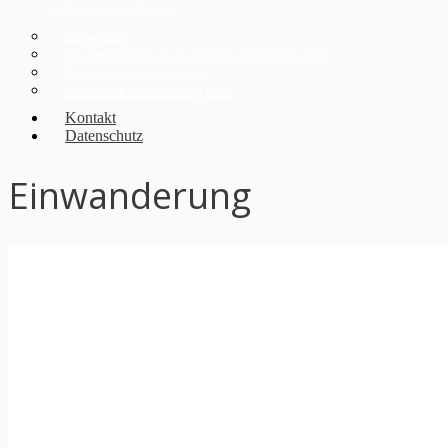
der Tschechischen Republik
German Desk
Geschäftstätigkeiten in der Tschechischen Republik 2025
Digitalisierung und Industrie 4.0
Tschechische Rechtsberatung Online
Kontakt
Datenschutz
Einwanderung