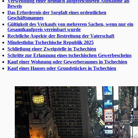
Verwendung einer heimlich aufgezeichneten Aufnahme als
Beweis
Das Erfordernis der Sorgfalt eines ordentlichen
Geschäftsmannes
Gültigkeit des Verkaufs von mehreren Sachen, wenn nur ein
Gesamtkaufpreis vereinbart wurde
Rechtliche Aspekte der Bestreitung der Vaterschaft
Mindestlohn Tschechische Republik 2025
Schließung einer Zweigstelle in Tschechien
Schritte zur Erlangung eines tschechischen Gewerbescheins
Kauf einer Wohnung oder Gewerberaumes in Tschechien
Kauf eines Hauses oder Grundstückes in Tschechien