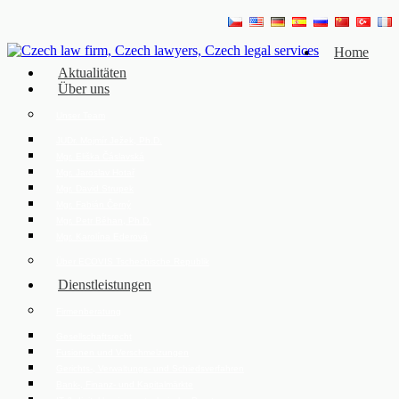
Home
Aktualitäten
Über uns
Unser Team
JUDr. Mojmír Ježek, Ph.D.
Mgr. Eliška Čáslavská
Mgr. Jaroslav Hotař
Mgr. David Strupek
Mgr. Fabián Černý
Mgr. Petr Běhan, Ph.D.
Mgr. Karolína Ederová
Über ECOVIS Tschechische Republik
Dienstleistungen
Firmenberatung
Gesellschaftsrecht
Fusionen und Verschmelzungen
Gerichts-, Verwaltungs- und Schiedsverfahren
Bank-, Finanz- und Kapitalmärkte