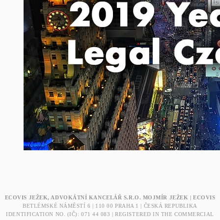
ECOVIS JEŽEK, ADVOKÁTNÍ KANCELÁŘ S.R.O. MOJMÍR JEŽEK | ECOVIS
BETLÉMSKÉ NÁMĚSTÍ 6 | 110 00 PRAHA 1 | ČESKÁ REPUBLIKA
IDENTIFICATION NO. (IČ): 071 44 083 | REGISTERED IN THE COMMERCIAL