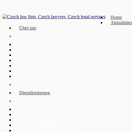
Home
Aktualitäte
Über uns
Unser Team
JUDr. Mojmír Ježek, Ph.D.
Mgr. Eliška Čáslavská
Mgr. Jaroslav Hotař
Mgr. David Strupek
Mgr. Fabián Černý
Mgr. Petr Běhan, Ph.D.
Mgr. Karolína Ederová
Über ECOVIS Tschechische Republik
Dienstleistungen
Firmenberatung
Gesellschaftsrecht
Fusionen und Verschmelzungen
Gerichts-, Verwaltungs- und Schiedsverfahren
Bank-, Finanz- und Kapitalmärkte
IT & digital business, technische Beratung