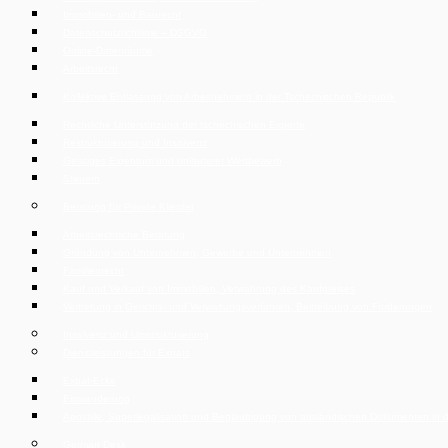
Immobilien- und Baurecht
Datenschutzrichtlinie – DSGVO
Online-Datenräume
Arbeitsrecht
Kollektive Entlassung von Arbeitnehmern in der Tschechischen Republik
Rechtliche Unterstützung der tschechischen Exporte
Restrukturierung und Insolvenz
Geistiges Eigentum und unlauterer Wettbewerb
Steuern
Beratung für Private Klientel
Arbeitsrechtliche Beratung
Gründung von Unternehmen, Gewerbe und Unternehmen
Familienrecht
Kauf und Verkauf von Immobilien, Verwahrung des Kaufpreises
Vertretung in Gerichts- und Verwaltungsverfahren, Beitreibung von Forderungen
Insolvenz und Umstrukturierung
Dienstleistungen für Expats
Expat-Ecke
Einwanderung
Apostille, Superlegalisation und Beglaubigung von ausländischen Dokumenten in 
German Desk