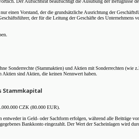
ortlich. Der Aufsichtsrat beaufsichtigt die Ausübung der Befugnisse de
 nur einen Vorstand, der die grundsätzliche Ausrichtung der Geschäf
chäftsführer, der für die Leitung der Geschäfte des Unternehmens ver
ben.
 ohne Sonderrechte (Stammaktien) und Aktien mit Sonderrechten (wie z.
 Aktien sind Aktien, die keinen Nennwert haben.
as Stammkapital
t 2.000.000 CZK (80.000 EUR).
n entweder in Geld- oder Sachform erfolgen, während alle Beiträge vom
angegebenes Bankkonto eingezahlt. Der Wert der Sacheinlagen wird durc