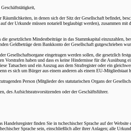
eschäftstätigkeit,
umlichkeiten, in denen sich der Sitz der Gesellschaft befindet, besch
en auf der Urkunde müssen notariell beglaubigt werden), zusammen mit d
e gesetzlichen Mindestbeiträge in das Stammkapital einzuzahlen, bes
chenden Geldbeträge dem Bankkonto der Gesellschaft gutgeschrieben w
Gesellschaftsorgane eingetragen werden sollen, die gesetzlich festgel
n Vorstrafen haben und dass es keine Hindernisse für die Ausübung
r diese Tatsachen und ein Auszug aus dem Strafregister oder ein gleic
 wenn es sich um Bürger aus einem anderen als einem EU-Mitgliedstaat h
agenden Person (Mitglieder des statutarischen Organs der Gesellscha
des Aufsichtsratsvorsitzenden oder der Geschäftsführer.
as Handelsregister finden Sie in tschechischer Sprache auf der Website
echischer Sprache sein, einschließlich aller ihrer Anlagen; alle Urku