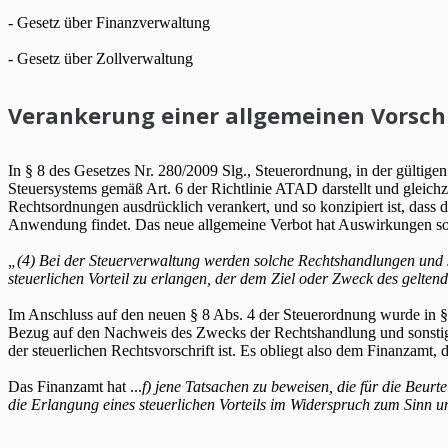
- Gesetz über Finanzverwaltung
- Gesetz über Zollverwaltung
Verankerung einer allgemeinen Vorsch
In § 8 des Gesetzes Nr. 280/2009 Slg., Steuerordnung, in der gültig
Steuersystems gemäß Art. 6 der Richtlinie ATAD darstellt und gleich
Rechtsordnungen ausdrücklich verankert, und so konzipiert ist, dass 
Anwendung findet. Das neue allgemeine Verbot hat Auswirkungen so
„(4) Bei der Steuerverwaltung werden solche Rechtshandlungen und so
steuerlichen Vorteil zu erlangen, der dem Ziel oder Zweck des geltend
Im Anschluss auf den neuen § 8 Abs. 4 der Steuerordnung wurde in § 9
Bezug auf den Nachweis des Zwecks der Rechtshandlung und sonstige
der steuerlichen Rechtsvorschrift ist. Es obliegt also dem Finanzam
Das Finanzamt hat ...
f) jene Tatsachen zu beweisen, die für die Beur
die Erlangung eines steuerlichen Vorteils im Widerspruch zum Sinn un