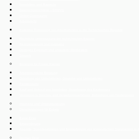
Immobilien- und Baurecht
Datenschutzrichtlinie – DSGVO
Online-Datenräume
Arbeitsrecht
Kollektive Entlassung von Arbeitnehmern in der Tschechischen Republik
Rechtliche Unterstützung der tschechischen Exporte
Restrukturierung und Insolvenz
Geistiges Eigentum und unlauterer Wettbewerb
Steuern
Beratung für Private Klientel
Arbeitsrechtliche Beratung
Gründung von Unternehmen, Gewerbe und Unternehmen
Familienrecht
Kauf und Verkauf von Immobilien, Verwahrung des Kaufpreises
Vertretung in Gerichts- und Verwaltungsverfahren, Beitreibung von Forderungen
Insolvenz und Umstrukturierung
Dienstleistungen für Expats
Expat-Ecke
Einwanderung
Apostille, Superlegalisation und Beglaubigung von ausländischen Dokumenten in 
German Desk