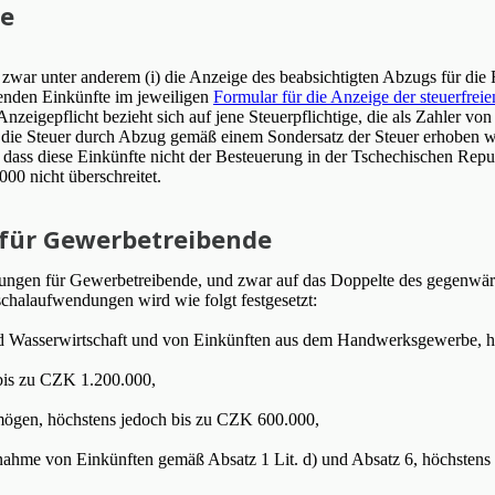
ge
 zwar unter anderem (i) die Anzeige des beabsichtigten Abzugs für di
ßenden Einkünfte im jeweiligen
Formular für die Anzeige der steuerfrei
 Anzeigepflicht bezieht sich auf jene Steuerpflichtige, die als Zahler 
n die Steuer durch Abzug gemäß einem Sondersatz der Steuer erhoben w
, dass diese Einkünfte nicht der Besteuerung in der Tschechischen Repu
0 nicht überschreitet.
für Gewerbetreibende
ngen für Gewerbetreibende, und zwar auf das Doppelte des gegenwär
chalaufwendungen wird wie folgt festgesetzt:
 und Wasserwirtschaft und von Einkünften aus dem Handwerksgewerbe, 
 bis zu CZK 1.200.000,
mögen, höchstens jedoch bis zu CZK 600.000,
usnahme von Einkünften gemäß Absatz 1 Lit. d) und Absatz 6, höchste