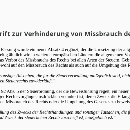
rift zur Verhinderung von Missbrauch d
en Fassung wurde ein neuer Absatz 4 ergänzt, der die Umsetzung der al
zeitig ähnlich wie in weiteren europäischen Ländern die allgemeinen Vo
das Verbot des Missbrauchs des Rechts bei allen Arten der Steuern, Geb
wohl auf den Missbrauch des Rechts als auch auf die Umgehung des R
nstige Tatsachen, die für die Steuerverwaltung maßgeblich sind, nicht 
en Steuerrechts zuwiderläuft.“.
2 Abs. 5 der Steuerordnung, der die Beweisführung regelt, ein neuer L
r Rechtsvorgänge ausdrücklich verankert ist, deren Zweck die Erlang
t, den Missbrauch des Rechts oder die Umgehung des Gesetzes zu beweis
teilung des Zwecks der Rechtshandlungen und sonstiger Tatsachen, die 
d Zweck der steuerlichen Rechtsvorschrift ist, maßgeblich ist.“