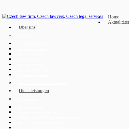
Home
Aktualitäte
Über uns
Unser Team
JUDr. Mojmír Ježek, Ph.D.
Mgr. Eliška Čáslavská
Mgr. Jaroslav Hotař
Mgr. David Strupek
Mgr. Fabián Černý
Mgr. Petr Běhan, Ph.D.
Mgr. Karolína Ederová
Über ECOVIS Tschechische Republik
Dienstleistungen
Firmenberatung
Gesellschaftsrecht
Fusionen und Verschmelzungen
Gerichts-, Verwaltungs- und Schiedsverfahren
Bank-, Finanz- und Kapitalmärkte
IT & digital business, technische Beratung