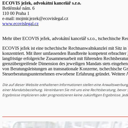
ECOVIS ježek, advokátní kancelář s.r.o.
Betlémské nám. 6
110 00 Praha 1
e-mail:
mojmir.jezek@ecovislegal.cz
www.ecovislegal.cz
Mehr über ECOVIS ježek, advokátní kancelář s.r.o., tschechische Rec
ECOVIS ježek ist eine tschechische Rechtsanwaltskanzlei mit Sitz in 
konzentriert. Mit ihrer umfassenden Bandbreite kompetent erbrachter
langfristige erfolgreiche Zusammenarbeit mit führenden Rechtsberat
grenzübergreifende Dimension des jeweiligen Mandats stets eingehen
von Beratungsleistungen an transnationale Konzerne, tschechische Gr
Steuerberatungsunternehmen erworbene Erfahrung gründet. Weitere 
Die auf dieser Website enthaltenen Informationen stellen eine Anwaltswerbung 
einer Mandatsbeziehung. Vereinbaren Sie mit uns eine Rechtsberatung, bevor S
Ergebnisse implizieren oder prognostizieren keine zukünftigen Ergebnisse. Je