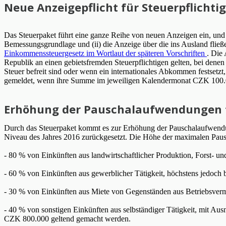
Neue Anzeigepflicht für Steuerpflichti
Das Steuerpaket führt eine ganze Reihe von neuen Anzeigen ein, und
Bemessungsgrundlage und (ii) die Anzeige über die ins Ausland flie
Einkommenssteuergesetz im Wortlaut der späteren Vorschriften
. Die
Republik an einen gebietsfremden Steuerpflichtigen gelten, bei dene
Steuer befreit sind oder wenn ein internationales Abkommen festsetzt
gemeldet, wenn ihre Summe im jeweiligen Kalendermonat CZK 100.00
Erhöhung der Pauschalaufwendungen 
Durch das Steuerpaket kommt es zur Erhöhung der Pauschalaufwendu
Niveau des Jahres 2016 zurückgesetzt. Die Höhe der maximalen Paus
- 80 % von Einkünften aus landwirtschaftlicher Produktion, Forst-
- 60 % von Einkünften aus gewerblicher Tätigkeit, höchstens jedoch
- 30 % von Einkünften aus Miete von Gegenständen aus Betriebsver
- 40 % von sonstigen Einkünften aus selbständiger Tätigkeit, mit A
CZK 800.000 geltend gemacht werden.