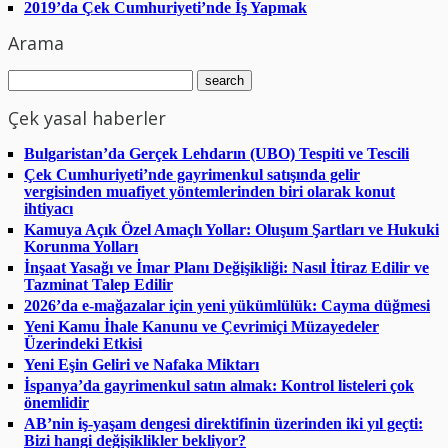
2019’da Çek Cumhuriyeti’nde İş Yapmak
Arama
Çek yasal haberler
Bulgaristan’da Gerçek Lehdarın (UBO) Tespiti ve Tescili
Çek Cumhuriyeti’nde gayrimenkul satışında gelir
vergisinden muafiyet yöntemlerinden biri olarak konut
ihtiyacı
Kamuya Açık Özel Amaçlı Yollar: Oluşum Şartları ve Hukuki
Korunma Yolları
İnşaat Yasağı ve İmar Planı Değişikliği: Nasıl İtiraz Edilir ve
Tazminat Talep Edilir
2026’da e-mağazalar için yeni yükümlülük: Cayma düğmesi
Yeni Kamu İhale Kanunu ve Çevrimiçi Müzayedeler
Üzerindeki Etkisi
Yeni Eşin Geliri ve Nafaka Miktarı
İspanya’da gayrimenkul satın almak: Kontrol listeleri çok
önemlidir
AB’nin iş-yaşam dengesi direktifinin üzerinden iki yıl geçti:
Bizi hangi değişiklikler bekliyor?