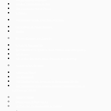
Yeniden Yapılandırma Ve İflas
Çek İhracatında Hukuki Destek
İş Hukuku
Çek Cumhuriyeti’nde toplu işten çıkarmalar
Fikri Mülkiyet ve Haksız Rekabet
Vergiler
Bireysel Müşteriler İçin Hizmetler
İş Hukuku Danışmanlığı
Gayrimenkul alımı ve satımı, satış fiyatının emanetini sağlama
Aile Hukuku
Adli ve idari işlemlerde temsil, iddiaların geri çevrilmesi
Yabancılar İçin Hizmetler
Yabancılar Köşesi
Çek Göçmenliği
Çek Cumhuriyeti’nde Boşanma ve Boşanmanın Şartları
Çek Cumhuriyeti’ndeki yabancı belgelerin yasallaştırılması ve
doğrulanması,Apostil
Almanca Hizmet
Dijitalleştirme ve Endüstri 4.0
2025’da Çek Cumhuriyeti’nde İş Yapmak