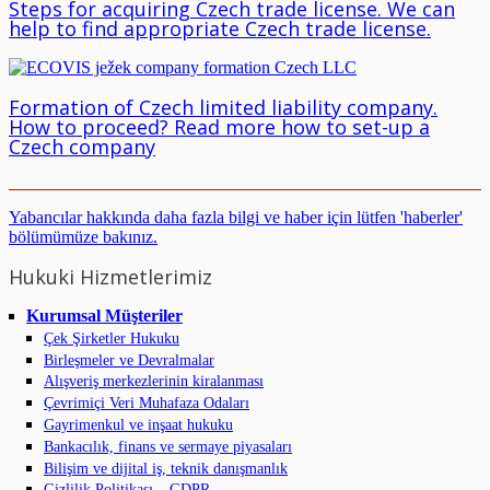
Steps for acquiring Czech trade license. We can
help to find appropriate Czech trade license.
Formation of Czech limited liability company.
How to proceed? Read more how to set-up a
Czech company
Yabancılar hakkında daha fazla bilgi ve haber için lütfen 'haberler'
bölümümüze bakınız.
Hukuki Hizmetlerimiz
Kurumsal Müşteriler
Çek Şirketler Hukuku
Birleşmeler ve Devralmalar
Alışveriş merkezlerinin kiralanması
Çevrimiçi Veri Muhafaza Odaları
Gayrimenkul ve inşaat hukuku
Bankacılık, finans ve sermaye piyasaları
Bilişim ve dijital iş, teknik danışmanlık
Gizlilik Politikası – GDPR