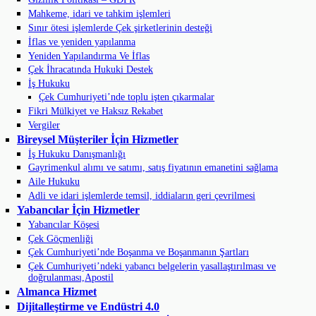
Mahkeme, idari ve tahkim işlemleri
Sınır ötesi işlemlerde Çek şirketlerinin desteği
İflas ve yeniden yapılanma
Yeniden Yapılandırma Ve İflas
Çek İhracatında Hukuki Destek
İş Hukuku
Çek Cumhuriyeti’nde toplu işten çıkarmalar
Fikri Mülkiyet ve Haksız Rekabet
Vergiler
Bireysel Müşteriler İçin Hizmetler
İş Hukuku Danışmanlığı
Gayrimenkul alımı ve satımı, satış fiyatının emanetini sağlama
Aile Hukuku
Adli ve idari işlemlerde temsil, iddiaların geri çevrilmesi
Yabancılar İçin Hizmetler
Yabancılar Köşesi
Çek Göçmenliği
Çek Cumhuriyeti’nde Boşanma ve Boşanmanın Şartları
Çek Cumhuriyeti’ndeki yabancı belgelerin yasallaştırılması ve
doğrulanması,Apostil
Almanca Hizmet
Dijitalleştirme ve Endüstri 4.0