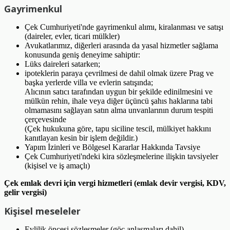
Gayrimenkul
Çek Cumhuriyeti'nde gayrimenkul alımı, kiralanması ve satışı
(daireler, evler, ticari mülkler)
Avukatlarımız, diğerleri arasında da yasal hizmetler sağlama
konusunda geniş deneyime sahiptir:
Lüks daireleri satarken;
ipoteklerin paraya çevrilmesi de dahil olmak üzere Prag ve
başka yerlerde villa ve evlerin satışında;
Alıcının satıcı tarafından uygun bir şekilde edinilmesini ve
mülkün rehin, ihale veya diğer üçüncü şahıs haklarına tabi
olmamasını sağlayan satın alma unvanlarının durum tespiti
çerçevesinde
(Çek hukukuna göre, tapu siciline tescil, mülkiyet hakkını
kanıtlayan kesin bir işlem değildir.)
Yapım İzinleri ve Bölgesel Kararlar Hakkında Tavsiye
Çek Cumhuriyeti'ndeki kira sözleşmelerine ilişkin tavsiyeler
(kişisel ve iş amaçlı)
Çek emlak devri için vergi hizmetleri (emlak devir vergisi, KDV,
gelir vergisi)
Kişisel meseleler
Evlilik öncesi sözleşmeler (göç anlaşmaları dahil)