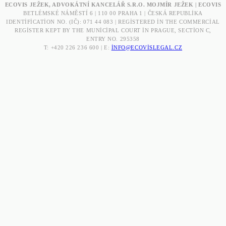
ECOVIS JEŽEK, ADVOKÁTNÍ KANCELÁŘ S.R.O. MOJMÍR JEŽEK | ECOVIS
BETLÉMSKÉ NÁMĚSTÍ 6 | 110 00 PRAHA 1 | ČESKÁ REPUBLIKA
IDENTIFICATION NO. (IČ): 071 44 083 | REGISTERED IN THE COMMERCIAL
REGISTER KEPT BY THE MUNICIPAL COURT IN PRAGUE, SECTION C,
ENTRY NO. 295358
T: +420 226 236 600 | E:
INFO@ECOVISLEGAL.CZ