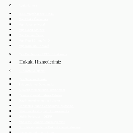
Avukatlarımız
JUDr. Mojmír Ježek, Ph.D.
Mgr. Eliška Čáslavská
Mgr. Jaroslav Hotař
Mgr. David Strupek
Mgr. Fabián Černý
Mgr. Petr Běhan, Ph.D.
Mgr. Karolína Ederová
Çek Cumhuriyeti ECOVIS Hakkında
Hukuki Hizmetlerimiz
Kurumsal Müşteriler
Çek Şirketler Hukuku
Birleşmeler ve Devralmalar
Alışveriş merkezlerinin kiralanması
Çevrimiçi Veri Muhafaza Odaları
Gayrimenkul ve inşaat hukuku
Bankacılık, finans ve sermaye piyasaları
Bilişim ve dijital iş, teknik danışmanlık
Gizlilik Politikası – GDPR
Mahkeme, idari ve tahkim işlemleri
Sınır ötesi işlemlerde Çek şirketlerinin desteği
İflas ve yeniden yapılanma