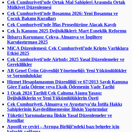
Çek Cumhuriyeti’nde Ortak Mal Sahipleri Arasında Ortak
Mülkiyet Düzenlemesi
Çek Cumhuriyeti’nde Boşanma 2026: Yeni Boşanma ve
Çocuk Bakımı Kuralları
Çek Cumhuriyeti’nde İflas Prosedürüne Alacak Kaydı
Çek İş Kanunu 2025 Değişiklikleri: Mart Esneklik Reformu
İhbarcı Koruması: Çekya, Almanya ve İngiltere
Karşılaştırması 2025
MiCA Düzenlemesi: Çek Cumhuriyeti’nde Kripto Varlıklara
Etkisi 2025
Çek Cumhuriyeti’nde Airbnb: 2025 Yasal Düzenlemeler ve
Gereklilikler
AB Genel Ürün Güvenliği Yönetmeliği: Yeni Yükümlülükler
ve Sorumluluklar
Hizmet Hesaplamasının Düzenliliği ve 67/2013 Sayılı Kanuna
Göre Fazla Ödeme veya Eksik Ödemenin Vade Tarihi
1 Ocak 2024 Tarihli Çek Çalışma Ajansı Yasası:
Değişikliklerin ve Yeni Yükümlülüklerin Özeti
Çek Cumhuriyeti, Almanya ve Avusturya’da İntifa Hakkı
Sahiplerinin Kaydedilmemesine İlişkin Yaptırımlar
Tüketici Yarışmalarına İlişkin Yasal Düzenlemeler ve
Koşullar
Apostil ve çeviri – Avrupa Birliği’ndeki bazı belgeler için
kolaylık sağlama