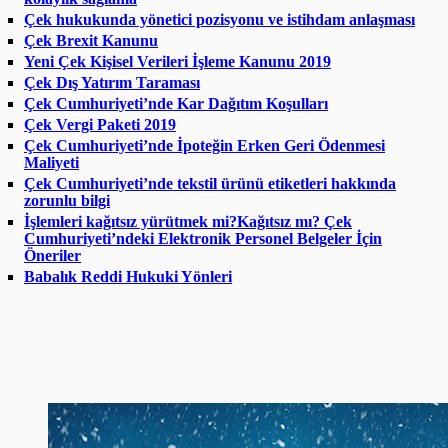
Çek hukukunda yönetici pozisyonu ve istihdam anlaşması
Çek Brexit Kanunu
Yeni Çek Kişisel Verileri İşleme Kanunu 2019
Çek Dış Yatırım Taraması
Çek Cumhuriyeti’nde Kar Dağıtım Koşulları
Çek Vergi Paketi 2019
Çek Cumhuriyeti’nde İpoteğin Erken Geri Ödenmesi
Maliyeti
Çek Cumhuriyeti’nde tekstil ürünü etiketleri hakkında
zorunlu bilgi
İşlemleri kağıtsız yürütmek mi?Kağıtsız mı? Çek
Cumhuriyeti’ndeki Elektronik Personel Belgeler İçin
Öneriler
Babalık Reddi Hukuki Yönleri