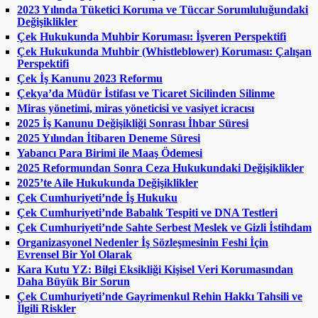
2023 Yılında Tüketici Koruma ve Tüccar Sorumluluğundaki
Değişiklikler
Çek Hukukunda Muhbir Koruması: İşveren Perspektifi
Çek Hukukunda Muhbir (Whistleblower) Koruması: Çalışan
Perspektifi
Çek İş Kanunu 2023 Reformu
Çekya’da Müdür İstifası ve Ticaret Sicilinden Silinme
Miras yönetimi, miras yöneticisi ve vasiyet icracısı
2025 İş Kanunu Değişikliği Sonrası İhbar Süresi
2025 Yılından İtibaren Deneme Süresi
Yabancı Para Birimi ile Maaş Ödemesi
2025 Reformundan Sonra Ceza Hukukundaki Değişiklikler
2025’te Aile Hukukunda Değişiklikler
Çek Cumhuriyeti’nde İş Hukuku
Çek Cumhuriyeti’nde Babalık Tespiti ve DNA Testleri
Çek Cumhuriyeti’nde Sahte Serbest Meslek ve Gizli İstihdam
Organizasyonel Nedenler İş Sözleşmesinin Feshi İçin
Evrensel Bir Yol Olarak
Kara Kutu YZ: Bilgi Eksikliği Kişisel Veri Korumasından
Daha Büyük Bir Sorun
Çek Cumhuriyeti’nde Gayrimenkul Rehin Hakkı Tahsili ve
İlgili Riskler