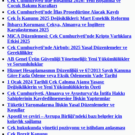
Çek Cumhuriyeti’nde Boşanma 2026: Yeni Boşanma ve
Çocuk Bakımı Kuralları
Çek Cumhuriyeti’nde İflas Prosedürüne Alacak Kaydı
Çek İş Kanunu 2025 Değişiklikleri: Mart Esneklik Reformu
İhbarcı Koruması: Çekya, Almanya ve İngiltere
Karşılaştırması 2025
MiCA Düzenlemesi: Çek Cumhuriyeti’nde Kripto Varlıklara
Etkisi 2025
Çek Cumhuriyeti’nde Airbnb: 2025 Yasal Düzenlemeler ve
Gereklilikler
AB Genel Ürün Güvenliği Yönetmeliği: Yeni Yükümlülükler
ve Sorumluluklar
Hizmet Hesaplamasının Düzenliliği ve 67/2013 Sayılı Kanuna
Göre Fazla Ödeme veya Eksik Ödemenin Vade Tarihi
1 Ocak 2024 Tarihli Çek Çalışma Ajansı Yasası:
Değişikliklerin ve Yeni Yükümlülüklerin Özeti
Çek Cumhuriyeti, Almanya ve Avusturya’da İntifa Hakkı
Sahiplerinin Kaydedilmemesine İlişkin Yaptırımlar
Tüketici Yarışmalarına İlişkin Yasal Düzenlemeler ve
Koşullar
Apostil ve çeviri – Avrupa Birliği’ndeki bazı belgeler için
kolaylık sağlama
Çek hukukunda yönetici pozisyonu ve istihdam anlaşması
Çek Brexit Kanunu