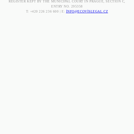
REGISTER KEPT BY THE MUNICIPAL COURT IN PRAGUE, SECTION C,
ENTRY NO. 295358
T: +420 226 236 600 | E:
INFO@ECOVISLEGAL.CZ