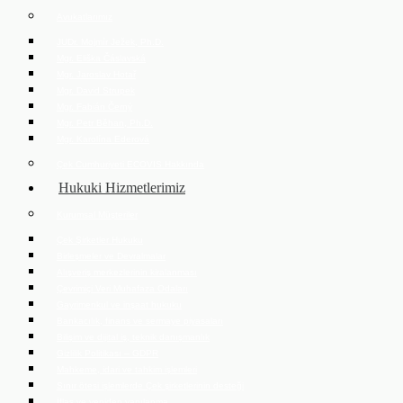
Avukatlarımız
JUDr. Mojmír Ježek, Ph.D.
Mgr. Eliška Čáslavská
Mgr. Jaroslav Hotař
Mgr. David Strupek
Mgr. Fabián Černý
Mgr. Petr Běhan, Ph.D.
Mgr. Karolína Ederová
Çek Cumhuriyeti ECOVIS Hakkında
Hukuki Hizmetlerimiz
Kurumsal Müşteriler
Çek Şirketler Hukuku
Birleşmeler ve Devralmalar
Alışveriş merkezlerinin kiralanması
Çevrimiçi Veri Muhafaza Odaları
Gayrimenkul ve inşaat hukuku
Bankacılık, finans ve sermaye piyasaları
Bilişim ve dijital iş, teknik danışmanlık
Gizlilik Politikası – GDPR
Mahkeme, idari ve tahkim işlemleri
Sınır ötesi işlemlerde Çek şirketlerinin desteği
İflas ve yeniden yapılanma