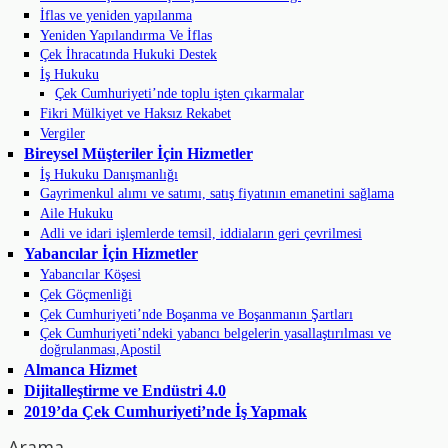
İflas ve yeniden yapılanma
Yeniden Yapılandırma Ve İflas
Çek İhracatında Hukuki Destek
İş Hukuku
Çek Cumhuriyeti’nde toplu işten çıkarmalar
Fikri Mülkiyet ve Haksız Rekabet
Vergiler
Bireysel Müşteriler İçin Hizmetler
İş Hukuku Danışmanlığı
Gayrimenkul alımı ve satımı, satış fiyatının emanetini sağlama
Aile Hukuku
Adli ve idari işlemlerde temsil, iddiaların geri çevrilmesi
Yabancılar İçin Hizmetler
Yabancılar Köşesi
Çek Göçmenliği
Çek Cumhuriyeti’nde Boşanma ve Boşanmanın Şartları
Çek Cumhuriyeti’ndeki yabancı belgelerin yasallaştırılması ve
doğrulanması,Apostil
Almanca Hizmet
Dijitalleştirme ve Endüstri 4.0
2019’da Çek Cumhuriyeti’nde İş Yapmak
Arama