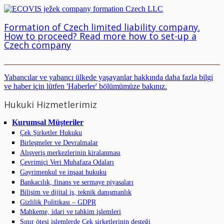
Formation of Czech limited liability company.
How to proceed? Read more how to set-up a
Czech company
Yabancılar ve yabancı ülkede yaşayanlar hakkında daha fazla bilgi
ve haber için lütfen 'Haberler' bölümümüze bakınız.
Hukuki Hizmetlerimiz
Kurumsal Müşteriler
Çek Şirketler Hukuku
Birleşmeler ve Devralmalar
Alışveriş merkezlerinin kiralanması
Çevrimiçi Veri Muhafaza Odaları
Gayrimenkul ve inşaat hukuku
Bankacılık, finans ve sermaye piyasaları
Bilişim ve dijital iş, teknik danışmanlık
Gizlilik Politikası – GDPR
Mahkeme, idari ve tahkim işlemleri
Sınır ötesi işlemlerde Çek şirketlerinin desteği