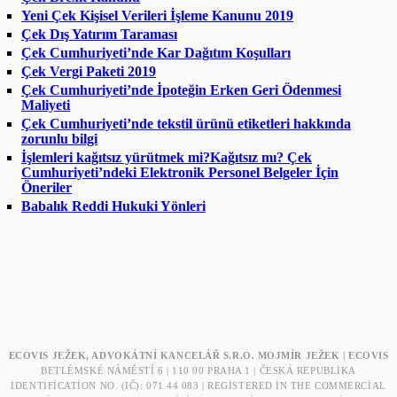
Yeni Çek Kişisel Verileri İşleme Kanunu 2019
Çek Dış Yatırım Taraması
Çek Cumhuriyeti’nde Kar Dağıtım Koşulları
Çek Vergi Paketi 2019
Çek Cumhuriyeti’nde İpoteğin Erken Geri Ödenmesi
Maliyeti
Çek Cumhuriyeti’nde tekstil ürünü etiketleri hakkında
zorunlu bilgi
İşlemleri kağıtsız yürütmek mi?Kağıtsız mı? Çek
Cumhuriyeti’ndeki Elektronik Personel Belgeler İçin
Öneriler
Babalık Reddi Hukuki Yönleri
ECOVIS JEŽEK, ADVOKÁTNÍ KANCELÁŘ S.R.O. MOJMÍR JEŽEK | ECOVIS
BETLÉMSKÉ NÁMĚSTÍ 6 | 110 00 PRAHA 1 | ČESKÁ REPUBLIKA
IDENTIFICATION NO. (IČ): 071 44 083 | REGISTERED IN THE COMMERCIAL