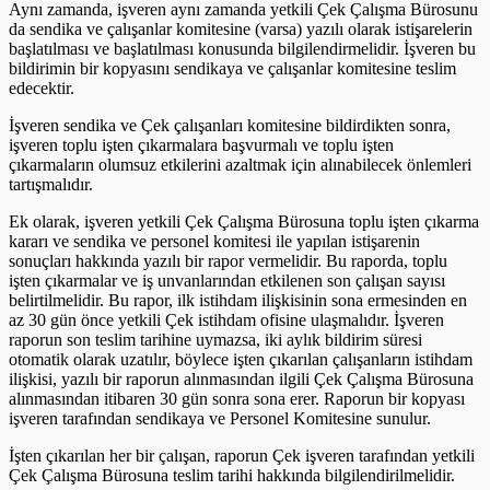
Aynı zamanda, işveren aynı zamanda yetkili Çek Çalışma Bürosunu
da sendika ve çalışanlar komitesine (varsa) yazılı olarak istişarelerin
başlatılması ve başlatılması konusunda bilgilendirmelidir. İşveren bu
bildirimin bir kopyasını sendikaya ve çalışanlar komitesine teslim
edecektir.
İşveren sendika ve Çek çalışanları komitesine bildirdikten sonra,
işveren toplu işten çıkarmalara başvurmalı ve toplu işten
çıkarmaların olumsuz etkilerini azaltmak için alınabilecek önlemleri
tartışmalıdır.
Ek olarak, işveren yetkili Çek Çalışma Bürosuna toplu işten çıkarma
kararı ve sendika ve personel komitesi ile yapılan istişarenin
sonuçları hakkında yazılı bir rapor vermelidir. Bu raporda, toplu
işten çıkarmalar ve iş unvanlarından etkilenen son çalışan sayısı
belirtilmelidir. Bu rapor, ilk istihdam ilişkisinin sona ermesinden en
az 30 gün önce yetkili Çek istihdam ofisine ulaşmalıdır. İşveren
raporun son teslim tarihine uymazsa, iki aylık bildirim süresi
otomatik olarak uzatılır, böylece işten çıkarılan çalışanların istihdam
ilişkisi, yazılı bir raporun alınmasından ilgili Çek Çalışma Bürosuna
alınmasından itibaren 30 gün sonra sona erer. Raporun bir kopyası
işveren tarafından sendikaya ve Personel Komitesine sunulur.
İşten çıkarılan her bir çalışan, raporun Çek işveren tarafından yetkili
Çek Çalışma Bürosuna teslim tarihi hakkında bilgilendirilmelidir.