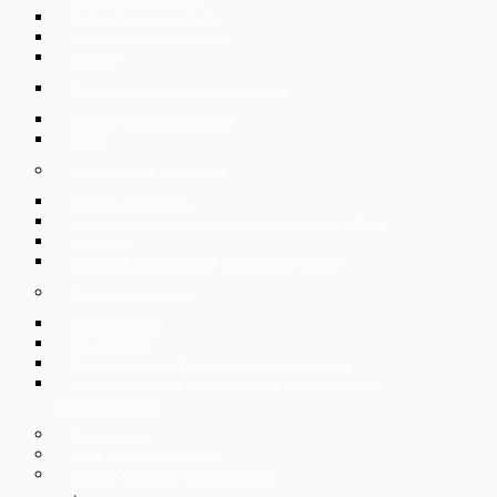
Yeniden Yapılandırma Ve İflas
Çek İhracatında Hukuki Destek
İş Hukuku
Çek Cumhuriyeti’nde toplu işten çıkarmalar
Fikri Mülkiyet ve Haksız Rekabet
Vergiler
Bireysel Müşteriler İçin Hizmetler
İş Hukuku Danışmanlığı
Gayrimenkul alımı ve satımı, satış fiyatının emanetini sağlama
Aile Hukuku
Adli ve idari işlemlerde temsil, iddiaların geri çevrilmesi
Yabancılar İçin Hizmetler
Yabancılar Köşesi
Çek Göçmenliği
Çek Cumhuriyeti’nde Boşanma ve Boşanmanın Şartları
Çek Cumhuriyeti’ndeki yabancı belgelerin yasallaştırılması ve
doğrulanması,Apostil
Almanca Hizmet
Dijitalleştirme ve Endüstri 4.0
2025’da Çek Cumhuriyeti’nde İş Yapmak