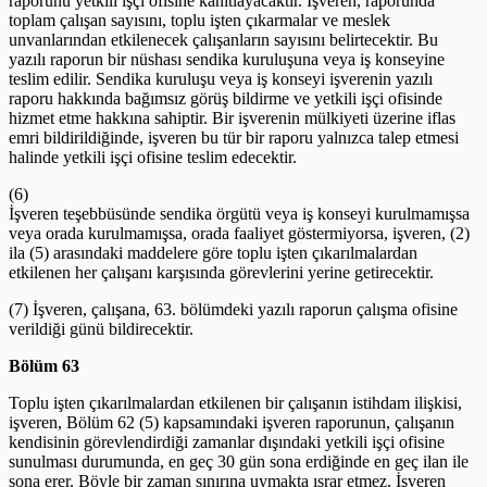
raporunu yetkili işçi ofisine kanıtlayacaktır. İşveren, raporunda
toplam çalışan sayısını, toplu işten çıkarmalar ve meslek
unvanlarından etkilenecek çalışanların sayısını belirtecektir. Bu
yazılı raporun bir nüshası sendika kuruluşuna veya iş konseyine
teslim edilir. Sendika kuruluşu veya iş konseyi işverenin yazılı
raporu hakkında bağımsız görüş bildirme ve yetkili işçi ofisinde
hizmet etme hakkına sahiptir. Bir işverenin mülkiyeti üzerine iflas
emri bildirildiğinde, işveren bu tür bir raporu yalnızca talep etmesi
halinde yetkili işçi ofisine teslim edecektir.
(6)
İşveren teşebbüsünde sendika örgütü veya iş konseyi kurulmamışsa
veya orada kurulmamışsa, orada faaliyet göstermiyorsa, işveren, (2)
ila (5) arasındaki maddelere göre toplu işten çıkarılmalardan
etkilenen her çalışanı karşısında görevlerini yerine getirecektir.
(7) İşveren, çalışana, 63. bölümdeki yazılı raporun çalışma ofisine
verildiği günü bildirecektir.
Bölüm 63
Toplu işten çıkarılmalardan etkilenen bir çalışanın istihdam ilişkisi,
işveren, Bölüm 62 (5) kapsamındaki işveren raporunun, çalışanın
kendisinin görevlendirdiği zamanlar dışındaki yetkili işçi ofisine
sunulması durumunda, en geç 30 gün sona erdiğinde en geç ilan ile
sona erer. Böyle bir zaman sınırına uymakta ısrar etmez. İşveren