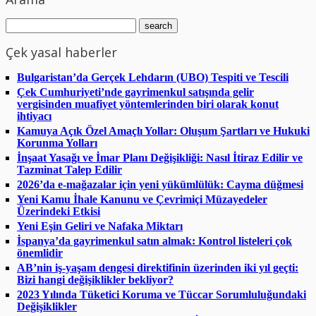
Çek yasal haberler
Bulgaristan’da Gerçek Lehdarın (UBO) Tespiti ve Tescili
Çek Cumhuriyeti’nde gayrimenkul satışında gelir
vergisinden muafiyet yöntemlerinden biri olarak konut
ihtiyacı
Kamuya Açık Özel Amaçlı Yollar: Oluşum Şartları ve Hukuki
Korunma Yolları
İnşaat Yasağı ve İmar Planı Değişikliği: Nasıl İtiraz Edilir ve
Tazminat Talep Edilir
2026’da e-mağazalar için yeni yükümlülük: Cayma düğmesi
Yeni Kamu İhale Kanunu ve Çevrimiçi Müzayedeler
Üzerindeki Etkisi
Yeni Eşin Geliri ve Nafaka Miktarı
İspanya’da gayrimenkul satın almak: Kontrol listeleri çok
önemlidir
AB’nin iş-yaşam dengesi direktifinin üzerinden iki yıl geçti:
Bizi hangi değişiklikler bekliyor?
2023 Yılında Tüketici Koruma ve Tüccar Sorumluluğundaki
Değişiklikler