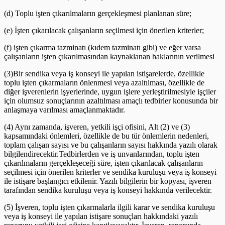
(d) Toplu işten çıkarılmaların gerçekleşmesi planlanan süre;
(e) İşten çıkarılacak çalışanların seçilmesi için önerilen kriterler;
(f) işten çıkarma tazminatı (kıdem tazminatı gibi) ve eğer varsa
çalışanların işten çıkarılmasından kaynaklanan haklarının verilmesi
(3)Bir sendika veya iş konseyi ile yapılan istişarelerde, özellikle
toplu işten çıkarmaların önlenmesi veya azaltılması, özellikle de
diğer işverenlerin işyerlerinde, uygun işlere yerleştirilmesiyle işçiler
için olumsuz sonuçlarının azaltılması amaçlı tedbirler konusunda bir
anlaşmaya varılması amaçlanmaktadır.
(4) Aynı zamanda, işveren, yetkili işçi ofisini, Alt (2) ve (3)
kapsamındaki önlemleri, özellikle de bu tür önlemlerin nedenleri,
toplam çalışan sayısı ve bu çalışanların sayısı hakkında yazılı olarak
bilgilendirecektir.Tedbirlerden ve iş unvanlarından, toplu işten
çıkarılmaların gerçekleşeceği süre, işten çıkarılacak çalışanların
seçilmesi için önerilen kriterler ve sendika kuruluşu veya iş konseyi
ile istişare başlangıcı etkilenir. Yazılı bilgilerin bir kopyası, işveren
tarafından sendika kuruluşu veya iş konseyi hakkında verilecektir.
(5) İşveren, toplu işten çıkarmalarla ilgili karar ve sendika kuruluşu
veya iş konseyi ile yapılan istişare sonuçları hakkındaki yazılı