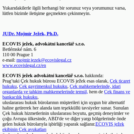
Yukarıdakilerle ilgili herhangi bir sorunuz veya yorumunuz varsa,
lütfen bizimle iletişime geçmekten çekinmeyin.
JUDr. Mojmír Ježek, Ph.D.
ECOVIS ježek, advokátní kancelář s.r.o.
Betlémské nám. 6
110 00 Prague 1
e-mail:
mojmir.jezek@ecovislegal.cz
www.ecovislegal.cz/en
ECOVIS ježek advokátní kancelář s.r.o.
hakkında:
Prag’taki Çek hukuk bürosu ECOVIS ježek esas olarak,
Çek ticaret
hukuku
,
Çek gayrimenkul hukuku
,
Çek mahkemelerinde, idari
organlarda ve tahkim mahkemelerinde temsil,
hem de
Çek finans ve
bankacılık hukuku
,
uluslararası hukuk bürolarının müşterileri için uygun bir alternatif
haline getirerek her alanda tam teşekküllü tavsiyeler sunar. Sunulan
Çek hukuk hizmetlerinin uluslararası boyutu, geçmiş deneyimler ve
çoğu Avrupa ülkesinde, ABD'de ve diğer yargı bölgelerinde önde
gelen hukuk bürolarıyla işbirliği yaparak sağlanır.
ECOVIS ježek
ekibinin Çek avukatları