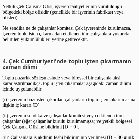
Yetkili Çek Çalışma Ofisi, işveren faaliyetlerinin yürütüldüğü
bölgedeki bölge ofisidir (genellikle bir işyerinin fabrikası veya
ofisleri).
Ne sendika ne de çalışanlar komitesi Çek işvereninde kurulmazsa,
işveren toplu işten çıkarmadan etkilenen tüm çalışanlara yukarıda
belirtilen yükümlülükleri yerine getirecektir.
4. Çek Cumhuriyeti'nde toplu işten çıkarmanın
zaman dilimi
Toplu pazarlık sözleşmesinde veya bireysel bir çalışanla aksi
kararlaştırılmadıkça, toplu işten çıkarmalar aşağıdaki zaman dilimi
içinde uygulanabilir:
(i) İşverenin bazı işten çıkarılan çalışanların toplu işten çıkarılmasına
ilişkin iç kararı [D],
(ii)İşverenin sendika ve çalışanlar komitesi veya etkilenen tüm
çalışanlar (eğer çalışanlar kurulu kurulmamışsa) ve yetkili bölgesel
Çek Çalışma Ofisi'ne bildirimi [D + 0],
(iii) Çalışanlara iş akdinin feshi bildiriminin verilmesi [D + 30 gün];