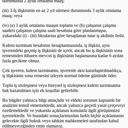
durumunda 2 aylık ortalama maaş;
(iii) 3-İş ilişkisinin en az 2 yıl sürmesi durumunda 3 aylık ortalama
maaş; veya
(iv) (a) 3 aylık ortalama maaşın toplamı ve (b) çalışanın çalışma
saatleri çalışanın çalışma saati hesabına göre planlanmışsa,
yukarıdaki (i) - (iii) fıkralarına göre hesaplanan tutar iş akdinin feshi.
Kıdem tazminatı hesabının hesaplanmasında, iş ilişkisi, aynı
işverendeki geçmiş iş ilişkisini de içerir, ancak bu iş ilişkisinin sona
ermesinden itibaren mevcut iş ilişkisinin başlamasına kadar 6 aydan
fazla gecikme olmaz.
Çek işveren, kıdem tazminatını, işverenle aksi kararlaştırılmadıkça,
iş ilişkisinin sona ermesini izleyen normal ödeme gününde öder.
Toplu iş sözleşmesi veya bireysel iş sözleşmesi kıdem tazminatına
hak kazanılması için ek koşullar getirebilir.
Bu bilgiler yalnızca bilgi amaçlıdır ve eldeki sorunun kapsamlı bir
analizini temsil etmemektedir, ancak yalnızca geçerli yasal çerçeveyi
özetlemektedir ve yukarıda açıklanan konularla ilgili görüşümüzü
içermektedir. Ve buradaki sonuçlarımızdan farklı hiçbir açıklamanın
gelecekte ilgili hukuk veya tahkim mahkemeleri tarafından kabul
edilmeyeceğinden emin olamayız.