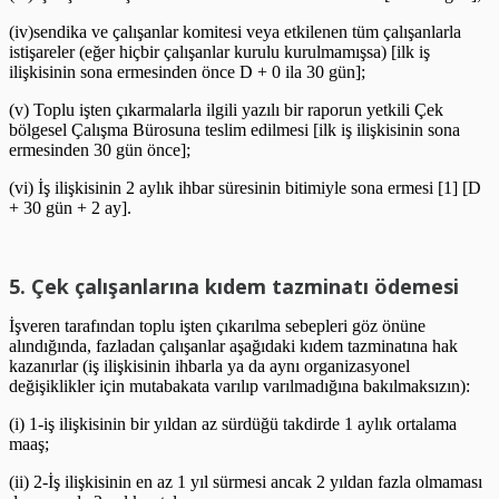
(iv)sendika ve çalışanlar komitesi veya etkilenen tüm çalışanlarla
istişareler (eğer hiçbir çalışanlar kurulu kurulmamışsa) [ilk iş
ilişkisinin sona ermesinden önce D + 0 ila 30 gün];
(v) Toplu işten çıkarmalarla ilgili yazılı bir raporun yetkili Çek
bölgesel Çalışma Bürosuna teslim edilmesi [ilk iş ilişkisinin sona
ermesinden 30 gün önce];
(vi) İş ilişkisinin 2 aylık ihbar süresinin bitimiyle sona ermesi [1] [D
+ 30 gün + 2 ay].
5. Çek çalışanlarına kıdem tazminatı ödemesi
İşveren tarafından toplu işten çıkarılma sebepleri göz önüne
alındığında, fazladan çalışanlar aşağıdaki kıdem tazminatına hak
kazanırlar (iş ilişkisinin ihbarla ya da aynı organizasyonel
değişiklikler için mutabakata varılıp varılmadığına bakılmaksızın):
(i) 1-iş ilişkisinin bir yıldan az sürdüğü takdirde 1 aylık ortalama
maaş;
(ii) 2-İş ilişkisinin en az 1 yıl sürmesi ancak 2 yıldan fazla olmaması