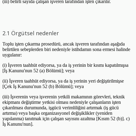
(iii) belirli sayıda çalışan işveren tarafından işten çıkarılır.
2.1 Örgütsel nedenler
Toplu işten çıkarma prosedürü, ancak işveren tarafından aşağıda
belirtilen sebeplerden biri nedeniyle istihdamın sona ermesi halinde
uygulanır:
(i) İşveren taahhüt ediyorsa, ya da iş yerinin bir kısmı kapatılmışsa
[İş Kanunu'nun 52 (a) Bölümü]; veya
(ii) İşveren taahhüt ediyorsa, ya da iş yerinin yeri değiştirilmişse
[Çek İş Kanunu'nun 52 (b) Bölümü]; veya
(iii) İşverenin veya işverenin yetkili makamının görevleri, teknik
ekipmanı değiştirme yetkisi olması nedeniyle çalışanların işten
çıkarılması durumunda, işgücü verimliliğini artırmak (iş gücü
artırma) veya başka organizasyonel değişiklikler (yeniden
yapılanma) tanıtmak için çalışan sayısını azaltma [Kısım 52 (b)]. c)
İş Kanunu'nun].