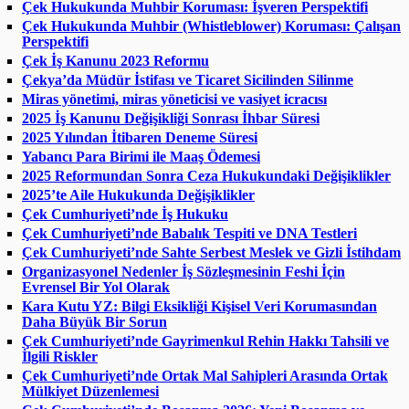
Çek Hukukunda Muhbir Koruması: İşveren Perspektifi
Çek Hukukunda Muhbir (Whistleblower) Koruması: Çalışan
Perspektifi
Çek İş Kanunu 2023 Reformu
Çekya’da Müdür İstifası ve Ticaret Sicilinden Silinme
Miras yönetimi, miras yöneticisi ve vasiyet icracısı
2025 İş Kanunu Değişikliği Sonrası İhbar Süresi
2025 Yılından İtibaren Deneme Süresi
Yabancı Para Birimi ile Maaş Ödemesi
2025 Reformundan Sonra Ceza Hukukundaki Değişiklikler
2025’te Aile Hukukunda Değişiklikler
Çek Cumhuriyeti’nde İş Hukuku
Çek Cumhuriyeti’nde Babalık Tespiti ve DNA Testleri
Çek Cumhuriyeti’nde Sahte Serbest Meslek ve Gizli İstihdam
Organizasyonel Nedenler İş Sözleşmesinin Feshi İçin
Evrensel Bir Yol Olarak
Kara Kutu YZ: Bilgi Eksikliği Kişisel Veri Korumasından
Daha Büyük Bir Sorun
Çek Cumhuriyeti’nde Gayrimenkul Rehin Hakkı Tahsili ve
İlgili Riskler
Çek Cumhuriyeti’nde Ortak Mal Sahipleri Arasında Ortak
Mülkiyet Düzenlemesi