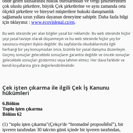
önde gelen uluslararası hukuk bürolarından ve vergi şirketlerinden
çok uluslu şirketlere, büyük Çek şirketlerine ve aynı zamanda orta
ölçekli şirketlere ve bireysel müşterilere hukuki danışmanlık
sağlamada uzun yıllara dayanan deneyime sahiptir. Daha fazla bilgi
için tıklayınız :
www.ecovislegal.cz/en
.
Bu web sitesinde yer alan bilgiler yasal bir reklamdır. Bu web sitesinde hiçbir
şeyi yasal tavsiye olarak düşünmeyin ve bu web sitesinde hiçbir şey bir
savunucu-müşteri ilişkisi değildir. Bu sayfalarda okuduklarınızla ilgili
herhangi bir şey konuşmadan önce, bizimle bir yasal danışma düzenleyin.
Geçmiş sonuçlar gelecekteki sonuçların garantisi değildir ve önceki sonuçlar
gelecekteki sonuçları göstermez veya tahmin etmez. Her dava farklıdır ve
kendi koşullarına göre değerlendirilmelidir.
Çek işten çıkarma ile ilgili Çek İş Kanunu
hükümleri
6.Bölüm
Toplu işten çıkarma
Bölüm 62
(1) "toplu işten çıkarma"(Çekçe'de “hromadné propouštění”), bir
işveren tarafından 30 takvim günü içinde bir işveren tarafından,