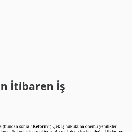
 İtibaren İş
le (bundan sonra "
Reform
") Çek iş hukukuna önemli yenilikler
temel önlemler içermektedir. Bu makalede başlıca değişiklikleri ve