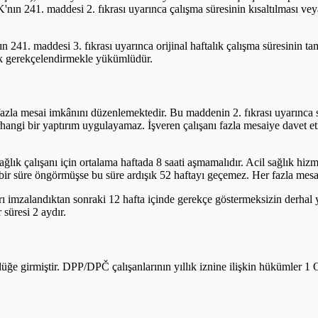
K'nın 241. maddesi 2. fıkrası uyarınca çalışma süresinin kısaltılması ve
'nın 241. maddesi 3. fıkrası uyarınca orijinal haftalık çalışma süresinin
rak gerekçelendirmekle yükümlüdür.
azla mesai imkânını düzenlemektedir. Bu maddenin 2. fıkrası uyarınca sa
angi bir yaptırım uygulayamaz. İşveren çalışanı fazla mesaiye davet etmek 
ık çalışanı için ortalama haftada 8 saati aşmamalıdır. Acil sağlık hizmetle
n bir süre öngörmüşse bu süre ardışık 52 haftayı geçemez. Her fazla mesa
rı imzalandıktan sonraki 12 hafta içinde gerekçe göstermeksizin derhal ya
 süresi 2 aydır.
 girmiştir. DPP/DPČ çalışanlarının yıllık iznine ilişkin hükümler 1 O