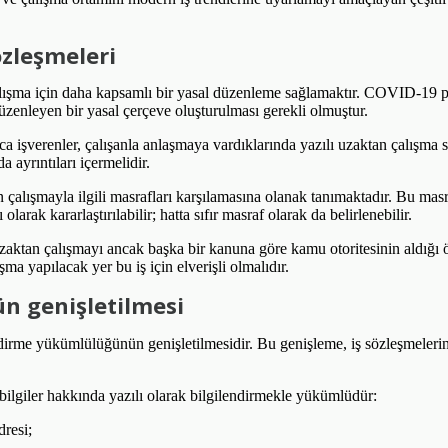
zleşmeleri
ışma için daha kapsamlı bir yasal düzenleme sağlamaktır. COVID-19 pan
üzenleyen bir yasal çerçeve oluşturulması gerekli olmuştur.
nca işverenler, çalışanla anlaşmaya vardıklarında yazılı uzaktan çalışm
 ayrıntıları içermelidir.
alışmayla ilgili masrafları karşılamasına olanak tanımaktadır. Bu masrafl
 olarak kararlaştırılabilir; hatta sıfır masraf olarak da belirlenebilir.
zaktan çalışmayı ancak başka bir kanuna göre kamu otoritesinin aldığı 
ma yapılacak yer bu iş için elverişli olmalıdır.
n genişletilmesi
ndirme yükümlülüğünün genişletilmesidir. Bu genişleme, iş sözleşmeleri
i bilgiler hakkında yazılı olarak bilgilendirmekle yükümlüdür:
dresi;