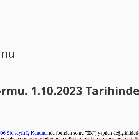
rmu
rmu. 1.10.2023 Tarihinden
06 Sb. sayılı İş Kanunu
'nda (bundan sonra "
İK
") yapılan değişiklikler
ve çalışma ortamını modern iş trendlerine uyarlamayı amaçlayan çeşitli 