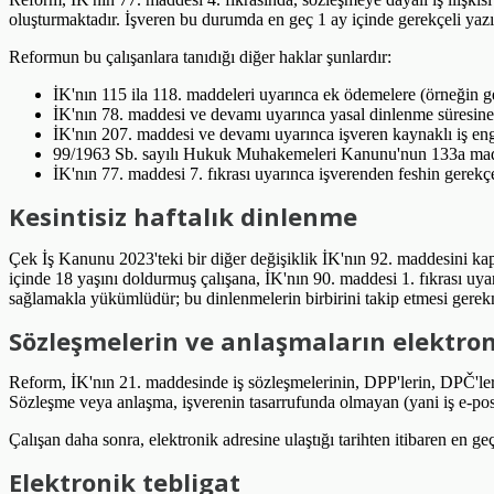
oluşturmaktadır. İşveren bu durumda en geç 1 ay içinde gerekçeli yaz
Reformun bu çalışanlara tanıdığı diğer haklar şunlardır:
İK'nın 115 ila 118. maddeleri uyarınca ek ödemelere (örneğin gec
İK'nın 78. maddesi ve devamı uyarınca yasal dinlenme süresine
İK'nın 207. maddesi ve devamı uyarınca işveren kaynaklı iş eng
99/1963 Sb. sayılı Hukuk Muhakemeleri Kanunu'nun 133a maddes
İK'nın 77. maddesi 7. fıkrası uyarınca işverenden feshin gerekç
Kesintisiz haftalık dinlenme
Çek İş Kanunu 2023'teki bir diğer değişiklik İK'nın 92. maddesini kaps
içinde 18 yaşını doldurmuş çalışana, İK'nın 90. maddesi 1. fıkrası uyar
sağlamakla yükümlüdür; bu dinlenmelerin birbirini takip etmesi gerekme
Sözleşmelerin ve anlaşmaların elektro
Reform, İK'nın 21. maddesinde iş sözleşmelerinin, DPP'lerin, DPČ'lerin,
Sözleşme veya anlaşma, işverenin tasarrufunda olmayan (yani iş e-posta
Çalışan daha sonra, elektronik adresine ulaştığı tarihten itibaren en
Elektronik tebligat