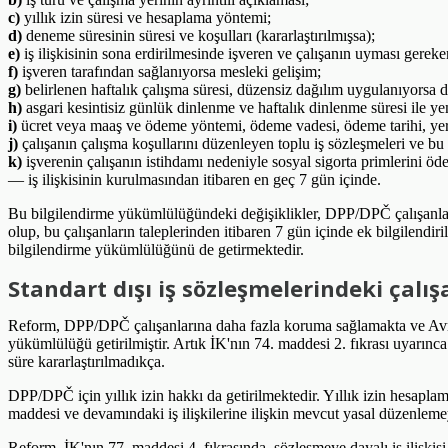
c)
yıllık izin süresi ve hesaplama yöntemi;
d)
deneme süresinin süresi ve koşulları (kararlaştırılmışsa);
e)
iş ilişkisinin sona erdirilmesinde işveren ve çalışanın uyması gereke
f)
işveren tarafından sağlanıyorsa mesleki gelişim;
g)
belirlenen haftalık çalışma süresi, düzensiz dağılım uygulanıyorsa 
h)
asgari kesintisiz günlük dinlenme ve haftalık dinlenme süresi ile y
i)
ücret veya maaş ve ödeme yöntemi, ödeme vadesi, ödeme tarihi, yeri
j)
çalışanın çalışma koşullarını düzenleyen toplu iş sözleşmeleri ve bu s
k)
işverenin çalışanın istihdamı nedeniyle sosyal sigorta primlerini ö
— iş ilişkisinin kurulmasından itibaren en geç 7 gün içinde.
Bu bilgilendirme yükümlülüğündeki değişiklikler, DPP/DPČ çalışanlar
olup, bu çalışanların taleplerinden itibaren 7 gün içinde ek bilgilend
bilgilendirme yükümlülüğünü de getirmektedir.
Standart dışı iş sözleşmelerindeki çalı
Reform, DPP/DPČ çalışanlarına daha fazla koruma sağlamakta ve Avrup
yükümlülüğü getirilmiştir. Artık İK'nın 74. maddesi 2. fıkrası uyarınc
süre kararlaştırılmadıkça.
DPP/DPČ için yıllık izin hakkı da getirilmektedir. Yıllık izin hesaplam
maddesi ve devamındaki iş ilişkilerine ilişkin mevcut yasal düzenlemey
Reform, İK'nın 77. maddesi 4. fıkrasında, sözleşmeye dayalı iş ilişkis