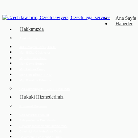
Ana Sayfa
Haberler
Hakkımızda
Avukatlarımız
JUDr. Mojmír Ježek, Ph.D.
Mgr. Eliška Čáslavská
Mgr. Jaroslav Hotař
Mgr. David Strupek
Mgr. Fabián Černý
Mgr. Petr Běhan, Ph.D.
Mgr. Karolína Ederová
Çek Cumhuriyeti ECOVIS Hakkında
Hukuki Hizmetlerimiz
Kurumsal Müşteriler
Çek Şirketler Hukuku
Birleşmeler ve Devralmalar
Alışveriş merkezlerinin kiralanması
Çevrimiçi Veri Muhafaza Odaları
Gayrimenkul ve inşaat hukuku