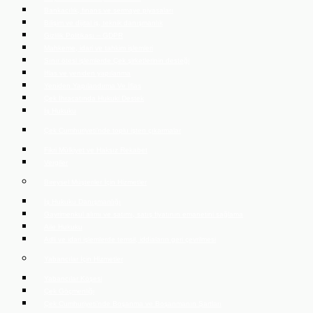
Bankacılık, finans ve sermaye piyasaları
Bilişim ve dijital iş, teknik danışmanlık
Gizlilik Politikası – GDPR
Mahkeme, idari ve tahkim işlemleri
Sınır ötesi işlemlerde Çek şirketlerinin desteği
İflas ve yeniden yapılanma
Yeniden Yapılandırma Ve İflas
Çek İhracatında Hukuki Destek
İş Hukuku
Çek Cumhuriyeti’nde toplu işten çıkarmalar
Fikri Mülkiyet ve Haksız Rekabet
Vergiler
Bireysel Müşteriler İçin Hizmetler
İş Hukuku Danışmanlığı
Gayrimenkul alımı ve satımı, satış fiyatının emanetini sağlama
Aile Hukuku
Adli ve idari işlemlerde temsil, iddiaların geri çevrilmesi
Yabancılar İçin Hizmetler
Yabancılar Köşesi
Çek Göçmenliği
Çek Cumhuriyeti’nde Boşanma ve Boşanmanın Şartları