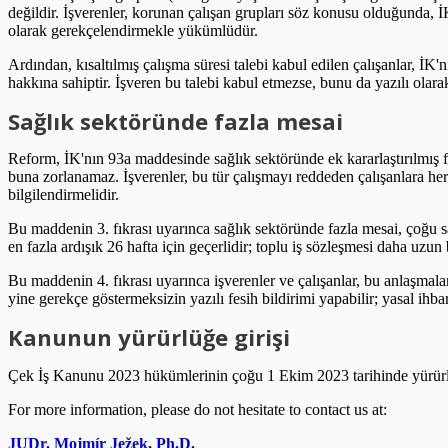
değildir. İşverenler, korunan çalışan grupları söz konusu olduğunda, İ
olarak gerekçelendirmekle yükümlüdür.
Ardından, kısaltılmış çalışma süresi talebi kabul edilen çalışanlar, İK
hakkına sahiptir. İşveren bu talebi kabul etmezse, bunu da yazılı ola
Sağlık sektöründe fazla mesai
Reform, İK'nın 93a maddesinde sağlık sektöründe ek kararlaştırılmış f
buna zorlanamaz. İşverenler, bu tür çalışmayı reddeden çalışanlara herh
bilgilendirmelidir.
Bu maddenin 3. fıkrası uyarınca sağlık sektöründe fazla mesai, çoğu sağl
en fazla ardışık 26 hafta için geçerlidir; toplu iş sözleşmesi daha uzu
Bu maddenin 4. fıkrası uyarınca işverenler ve çalışanlar, bu anlaşmala
yine gerekçe göstermeksizin yazılı fesih bildirimi yapabilir; yasal ihbar
Kanunun yürürlüğe girişi
Çek İş Kanunu 2023 hükümlerinin çoğu 1 Ekim 2023 tarihinde yürürlüğe
For more information, please do not hesitate to contact us at:
JUDr. Mojmír Ježek, Ph.D.