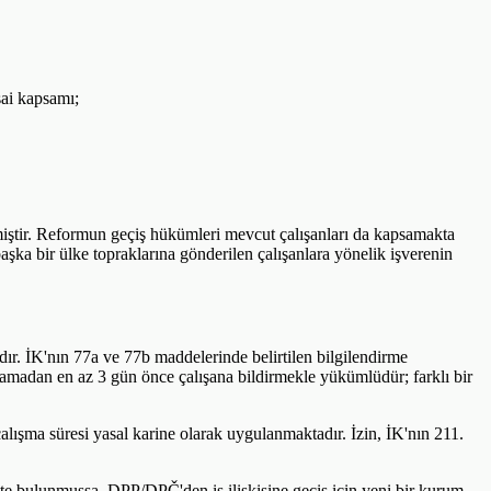
sai kapsamı;
iştir. Reformun geçiş hükümleri mevcut çalışanları da kapsamakta
aşka bir ülke topraklarına gönderilen çalışanlara yönelik işverenin
. İK'nın 77a ve 77b maddelerinde belirtilen bilgilendirme
şlamadan en az 3 gün önce çalışana bildirmekle yükümlüdür; farklı bir
çalışma süresi yasal karine olarak uygulanmaktadır. İzin, İK'nın 211.
epte bulunmuşsa, DPP/DPČ'den iş ilişkisine geçiş için yeni bir kurum