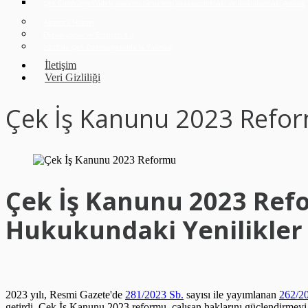
Çek Cumhuriyeti’ndeki yabancı belgelerin yasallaştırılması ve doğrulanması,Apostil
Almanca Hizmet
Dijitalleştirme ve Endüstri 4.0
2025’da Çek Cumhuriyeti’nde İş Yapmak
İletişim
Veri Gizliliği
Çek İş Kanunu 2023 Refo
Çek İş Kanunu 2023 Refo
Hukukundaki Yenilikler
2023 yılı, Resmi Gazete'de
281/2023 Sb.
sayısı ile yayımlanan
262/20
getirdi. Çek İş Kanunu 2023 reformu, çalışan haklarını güçlendirmeyi 