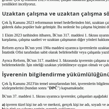
yenilikleri inceliyoruz.
Uzaktan çalışma ve uzaktan çalışma sö
Çek İş Kanunu 2023 reformunun temel hedeflerinden biri, uzaktan çal
giderek daha popüler hale gelmiştir. Bu nedenle bu çalışma biçimini d
1 Ekim 2023 tarihinden itibaren, İK'nın 317. maddesi 1. fıkrası uyarı
karşılama, çalışma saatleri ve uzaktan çalışmanın diğer yönleri hakkında
Reform ayrıca İK'nın yeni 190a maddesi uyarınca işverenlerin uzaktan ç
İstatistik Ofisi tarafından sabit olarak belirlenebilir veya çalışanla yazılı
Ayrıca Reform, İK'nın 317. maddesi 3. fıkrasında işverenin çalışana u
belirlemektedir. İşin niteliği uzaktan yürütülmeye uygun olmalı ve çalış
İşverenin bilgilendirme yükümlülüğünü
Çek İş Kanunu 2023'ün temel unsurlarından biri, işverenlerin bilgile
sözleşmelerini (bundan sonra "
DPČ
") kapsamaktadır.
İK'nın 37. maddesi 1. fıkrası uyarınca işverenler, çalışanları aşağıdak
a)
işveren tüzel kişi ise adı ve merkezi, gerçek kişi ise adı, soyadı ve a
b)
iş türü ve çalışma yerinin ayrıntılı açıklaması;