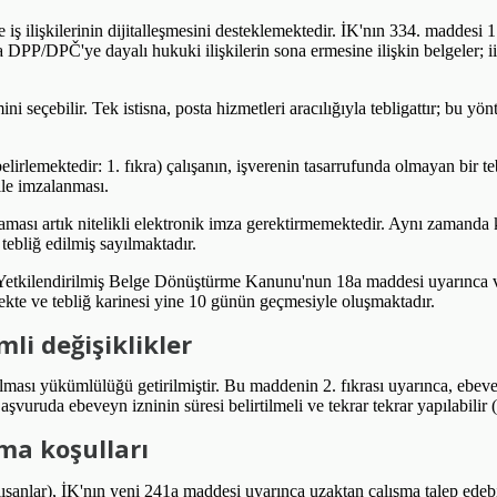
ş ilişkilerinin dijitalleşmesini desteklemektedir. İK'nın 334. maddesi 1.
eya DPP/DPČ'ye dayalı hukuki ilişkilerin sona ermesine ilişkin belgeler; i
ni seçebilir. Tek istisna, posta hizmetleri aracılığıyla tebligattır; bu y
irlemektedir: 1. fıkra) çalışanın, işverenin tasarrufunda olmayan bir tebl
 ile imzalanması.
laması artık nitelikli elektronik imza gerektirmemektedir. Aynı zamanda
ebliğ edilmiş sayılmaktadır.
 Yetkilendirilmiş Belge Dönüştürme Kanunu'nun 18a maddesi uyarınca ve
emekte ve tebliğ karinesi yine 10 günün geçmesiyle oluşmaktadır.
li değişiklikler
ması yükümlülüğü getirilmiştir. Bu maddenin 2. fıkrası uyarınca, ebev
uruda ebeveyn izninin süresi belirtilmeli ve tekrar tekrar yapılabilir 
şma koşulları
şanlar), İK'nın yeni 241a maddesi uyarınca uzaktan çalışma talep edebi