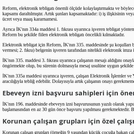
Reform, elektronik tebligatı önemli ölçüde kolaylaştırmakta ve böylece i
kapsamı daraltılmıştır. Artık şunları kapsamaktadır: i) iş ilişkisinin v
ücret veya maaş kararnamesi.
Ayrıca İK'nın 334a maddesi 1. fıkrası uyarınca işveren tebligat yöntemi
Reform bu şekilde fiilen elektronik tebligatı öncelikli kılmaktadır.
Elektronik tebligat için Reform, İK'nın 335. maddesinde şu koşulları bel
vermesi; 2. fıkra) belgenin işveren tarafından nitelikli elektronik imza
İK'nın 335. maddesi 3. fıkrası uyarınca çalışanın mesajı aldığını onay
öngörmekte olup, bu sürenin dolmasıyla mesaj usulüne uygun şekilde t
İK'nın 335a maddesi uyarınca işveren, çalışan Elektronik İşlemler ve
aracılığıyla tebliğ edebilir. Dolayısıyla artık çalışanın onayı gerekm
Ebeveyn izni başvuru sahipleri için önem
İK'nın 196. maddesinde ebeveyn izni başvurusunun yazılı olarak yapıl
başlamasından en az 30 gün önce başvuru yapılması gerekmektedir. Başv
Korunan çalışan grupları için özel çalı
Korunan çalışan grupları (örneğin 9 yaşından küçük çocuğa bakan çalı