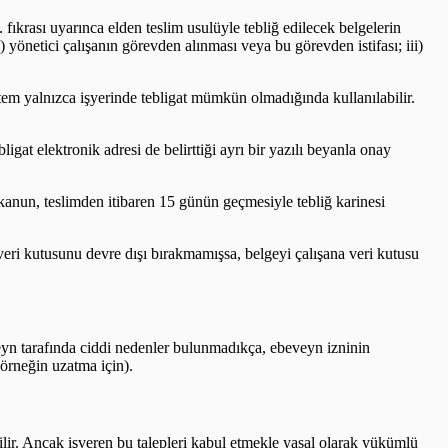
 fıkrası uyarınca elden teslim usulüyle tebliğ edilecek belgelerin
i) yönetici çalışanın görevden alınması veya bu görevden istifası; iii)
öntem yalnızca işyerinde tebligat mümkün olmadığında kullanılabilir.
igat elektronik adresi de belirttiği ayrı bir yazılı beyanla onay
 kanun, teslimden itibaren 15 günün geçmesiyle tebliğ karinesi
ri kutusunu devre dışı bırakmamışsa, belgeyi çalışana veri kutusu
eyn tarafında ciddi nedenler bulunmadıkça, ebeveyn izninin
(örneğin uzatma için).
lir. Ancak işveren bu talepleri kabul etmekle yasal olarak yükümlü