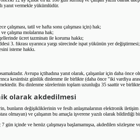
ılı yanıt vermekle yükümlüdür.
e çalışması, tatil ve hafta sonu çalışması için) hak;
 ve çalışma molalarına hak;
ellerinde ücret tazminatı ile koruma hakkı;
i 3. fıkrası uyarınca yargı sürecinde ispat yükünün yer değiştirmesi;
esini isteme hakkı.
amaktadır. Avrupa içtihadına yanıt olarak, çalışanlar için daha önce ol
ınca kesintisiz günlük dinlenme ile birlikte (daha önce "iki vardiya aras
ktedir. Bu dinlenme sürelerinin toplam uzunluğu 35 saattir ve birlikte k
nik olarak akdedilmesi
 bunların değişikliklerinin ve fesih anlaşmalarının elektronik iletişim 
sı olmayan) ve çalışanın bu amaçla işverene yazılı olarak bildirdiği bir
 geç 7 gün içinde ve henüz çalışmaya başlamamışsa, akdedilen sözleşme v