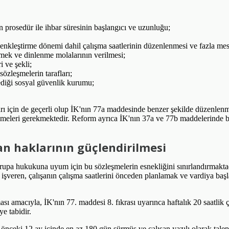
n prosedür ile ihbar süresinin başlangıcı ve uzunluğu;
denkleştirme dönemi dahil çalışma saatlerinin düzenlenmesi ve fazla me
emek ve dinlenme molalarının verilmesi;
 ve şekli;
özleşmelerin tarafları;
dediği sosyal güvenlik kurumu;
ı için de geçerli olup İK'nın 77a maddesinde benzer şekilde düzenlenm
irilmeleri gerekmektedir. Reform ayrıca İK'nın 37a ve 77b maddelerinde b
şan haklarının güçlendirilmesi
a hukukuna uyum için bu sözleşmelerin esnekliğini sınırlandırmaktadır
a işveren, çalışanın çalışma saatlerini önceden planlamak ve vardiya ba
ası amacıyla, İK'nın 77. maddesi 8. fıkrası uyarınca haftalık 20 saatlik 
e tabidir.
i önceki 12 ay içinde en az 180 gün sürmüş ve çalışan yazılı olarak tal