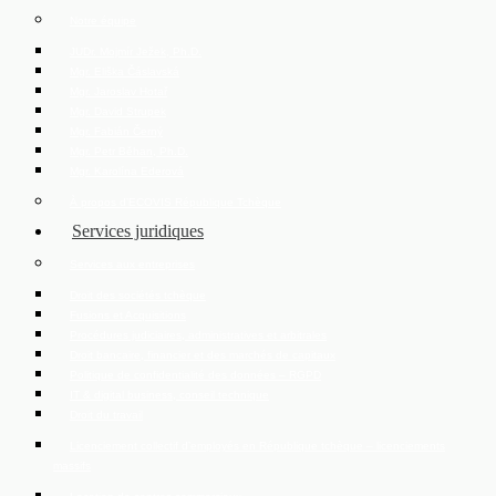
Notre équipe
JUDr. Mojmír Ježek, Ph.D.
Mgr. Eliška Čáslavská
Mgr. Jaroslav Hotař
Mgr. David Strupek
Mgr. Fabián Černý
Mgr. Petr Běhan, Ph.D.
Mgr. Karolína Ederová
À propos d’ECOVIS République Tchèque
Services juridiques
Services aux entreprises
Droit des sociétés tchèque
Fusions et Acquisitions
Procédures judiciaires, administratives et arbitrales
Droit bancaire, financier et des marchés de capitaux
Politique de confidentialité des données – RGPD
IT & digital business, conseil technique
Droit du travail
Licenciement collectif d’employés en République tchèque – licenciements
massifs