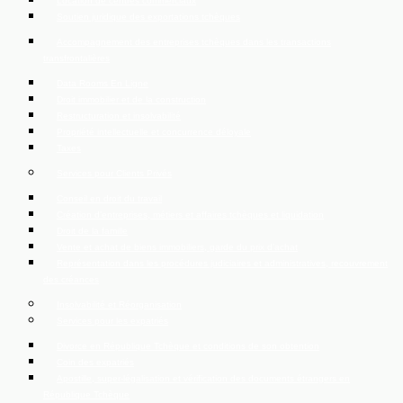
Location de centres commerciaux
Soutien juridique des exportations tchèques
Accompagnement des entreprises tchèques dans les transactions
transfrontalières
Data Rooms En Ligne
Droit immobilier et de la construction
Restructuration et insolvabilité
Propriété intellectuelle et concurrence déloyale
Taxes
Services pour Clients Privés
Conseil en droit du travail
Création d’entreprises, métiers et affaires tchèques et liquidation
Droit de la famille
Vente et achat de biens immobiliers, garde du prix d’achat
Représentation dans les procédures judiciaires et administratives, recouvrement
des créances
Insolvabilité et Réorganisation
Services pour les expatriés
Divorce en République Tchèque et conditions de son obtention
Coin des expatriés
Apostille, super-légalisation et vérification des documents étrangers en
République Tchèque