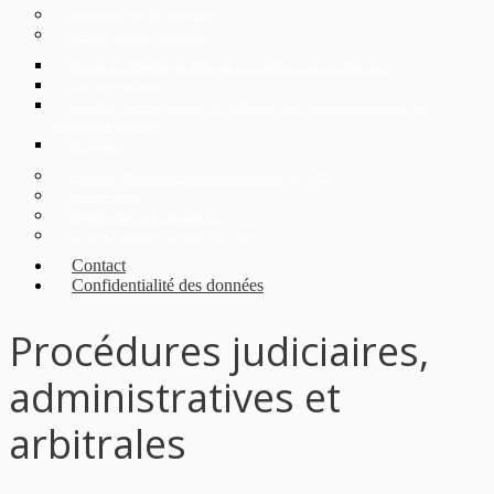
Insolvabilité et Réorganisation
Services pour les expatriés
Divorce en République Tchèque et conditions de son obtention
Coin des expatriés
Apostille, super-légalisation et vérification des documents étrangers en
République Tchèque
Immigration
Faire des affaires en République Tchèque en 2025
German Desk
Digitalization and Industrie 4.0
Conseil Juridique Tchèque En Ligne
Contact
Confidentialité des données
Procédures judiciaires,
administratives et
arbitrales