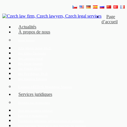
Page
d’accueil
Actualités
À propos de nous
Notre équipe
JUDr. Mojmír Ježek, Ph.D.
Mgr. Eliška Čáslavská
Mgr. Jaroslav Hotař
Mgr. David Strupek
Mgr. Fabián Černý
Mgr. Petr Běhan, Ph.D.
Mgr. Karolína Ederová
À propos d’ECOVIS République Tchèque
Services juridiques
Services aux entreprises
Droit des sociétés tchèque
Fusions et Acquisitions
Procédures judiciaires, administratives et arbitrales
Droit bancaire, financier et des marchés de capitaux