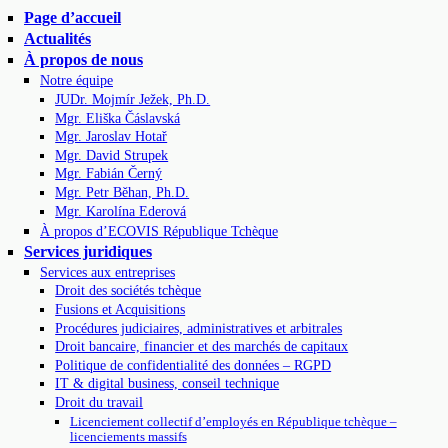
Page d’accueil
Actualités
À propos de nous
Notre équipe
JUDr. Mojmír Ježek, Ph.D.
Mgr. Eliška Čáslavská
Mgr. Jaroslav Hotař
Mgr. David Strupek
Mgr. Fabián Černý
Mgr. Petr Běhan, Ph.D.
Mgr. Karolína Ederová
À propos d’ECOVIS République Tchèque
Services juridiques
Services aux entreprises
Droit des sociétés tchèque
Fusions et Acquisitions
Procédures judiciaires, administratives et arbitrales
Droit bancaire, financier et des marchés de capitaux
Politique de confidentialité des données – RGPD
IT & digital business, conseil technique
Droit du travail
Licenciement collectif d’employés en République tchèque –
licenciements massifs