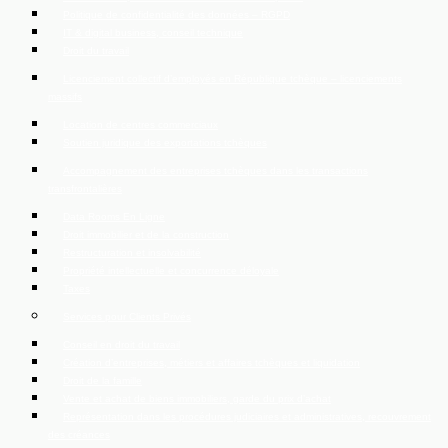
Politique de confidentialité des données – RGPD
IT & digital business, conseil technique
Droit du travail
Licenciement collectif d’employés en République tchèque – licenciements
massifs
Location de centres commerciaux
Soutien juridique des exportations tchèques
Accompagnement des entreprises tchèques dans les transactions
transfrontalières
Data Rooms En Ligne
Droit immobilier et de la construction
Restructuration et insolvabilité
Propriété intellectuelle et concurrence déloyale
Taxes
Services pour Clients Privés
Conseil en droit du travail
Création d’entreprises, métiers et affaires tchèques et liquidation
Droit de la famille
Vente et achat de biens immobiliers, garde du prix d’achat
Représentation dans les procédures judiciaires et administratives, recouvrement
des créances