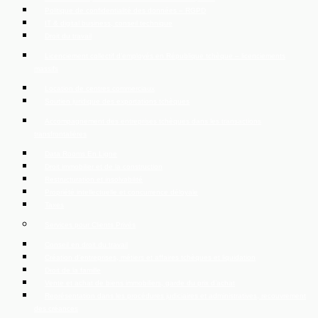
Politique de confidentialité des données – RGPD
IT & digital business, conseil technique
Droit du travail
Licenciement collectif d’employés en République tchèque – licenciements
massifs
Location de centres commerciaux
Soutien juridique des exportations tchèques
Accompagnement des entreprises tchèques dans les transactions
transfrontalières
Data Rooms En Ligne
Droit immobilier et de la construction
Restructuration et insolvabilité
Propriété intellectuelle et concurrence déloyale
Taxes
Services pour Clients Privés
Conseil en droit du travail
Création d’entreprises, métiers et affaires tchèques et liquidation
Droit de la famille
Vente et achat de biens immobiliers, garde du prix d’achat
Représentation dans les procédures judiciaires et administratives, recouvrement
des créances