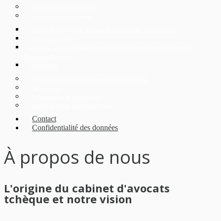
Insolvabilité et Réorganisation
Services pour les expatriés
Divorce en République Tchèque et conditions de son obtention
Coin des expatriés
Apostille, super-légalisation et vérification des documents étrangers en
République Tchèque
Immigration
Faire des affaires en République Tchèque en 2025
German Desk
Digitalization and Industrie 4.0
Conseil Juridique Tchèque En Ligne
Contact
Confidentialité des données
À propos de nous
L'origine du cabinet d'avocats
tchèque et notre vision