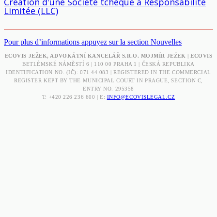
Création d'une Société tchèque à Responsabilité
Limitée (LLC)
Pour plus d’informations appuyez sur la section Nouvelles
ECOVIS JEŽEK, ADVOKÁTNÍ KANCELÁŘ S.R.O. MOJMÍR JEŽEK | ECOVIS
BETLÉMSKÉ NÁMĚSTÍ 6 | 110 00 PRAHA 1 | ČESKÁ REPUBLIKA
IDENTIFICATION NO. (IČ): 071 44 083 | REGISTERED IN THE COMMERCIAL
REGISTER KEPT BY THE MUNICIPAL COURT IN PRAGUE, SECTION C,
ENTRY NO. 295358
T: +420 226 236 600 | E:
INFO@ECOVISLEGAL.CZ