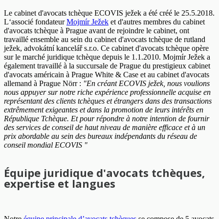
Le cabinet d'avocats tchèque ECOVIS ježek a été créé le 25.5.2018.
L‘associé fondateur
Mojmír Ježek
et d'autres membres du cabinet
d'avocats tchèque à Prague avant de rejoindre le cabinet, ont
travaillé ensemble au sein du cabinet d'avocats tchèque de rutland
ježek, advokátní kancelář s.r.o. Ce cabinet d'avocats tchèque opère
sur le marché juridique tchèque depuis le 1.1.2010. Mojmír Ježek a
également travaillé à la succursale de Prague du prestigieux cabinet
d'avocats américain à Prague White & Case et au cabinet d'avocats
allemand à Prague Nörr :
"En créant ECOVIS ježek, nous voulions
nous appuyer sur notre riche expérience professionnelle acquise en
représentant des clients tchèques et étrangers dans des transactions
extrêmement exigeantes et dans la promotion de leurs intérêts en
République Tchèque. Et pour répondre à notre intention de fournir
des services de conseil de haut niveau de manière efficace et à un
prix abordable au sein des bureaux indépendants du réseau de
conseil mondial ECOVIS "
Équipe juridique d'avocats tchèques,
expertise et langues
Notre
équipe principale d’avocats tchèques
se compose de 5 avocats