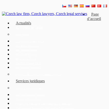
Page
d’accueil
Actualités
À propos de nous
Notre équipe
JUDr. Mojmír Ježek, Ph.D.
Mgr. Eliška Čáslavská
Mgr. Jaroslav Hotař
Mgr. David Strupek
Mgr. Fabián Černý
Mgr. Petr Běhan, Ph.D.
Mgr. Karolína Ederová
À propos d’ECOVIS République Tchèque
Services juridiques
Services aux entreprises
Droit des sociétés tchèque
Fusions et Acquisitions
Procédures judiciaires, administratives et arbitrales
Droit bancaire, financier et des marchés de capitaux