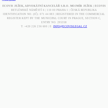
ECOVIS JEŽEK, ADVOKÁTNÍ KANCELÁŘ S.R.O. MOJMÍR JEŽEK | ECOVIS
BETLÉMSKÉ NÁMĚSTÍ 6 | 110 00 PRAHA 1 | ČESKÁ REPUBLIKA
IDENTIFICATION NO. (IČ): 071 44 083 | REGISTERED IN THE COMMERCIAL
REGISTER KEPT BY THE MUNICIPAL COURT IN PRAGUE, SECTION C,
ENTRY NO. 295358
T: +420 226 236 600 | E:
INFO@ECOVISLEGAL.CZ