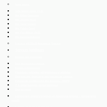
Notre équipe
JUDr. Mojmír Ježek, Ph.D.
Mgr. Eliška Čáslavská
Mgr. Jaroslav Hotař
Mgr. David Strupek
Mgr. Fabián Černý
Mgr. Petr Běhan, Ph.D.
Mgr. Karolína Ederová
À propos d’ECOVIS République Tchèque
Services juridiques
Services aux entreprises
Droit des sociétés tchèque
Fusions et Acquisitions
Procédures judiciaires, administratives et arbitrales
Droit bancaire, financier et des marchés de capitaux
Politique de confidentialité des données – RGPD
IT & digital business, conseil technique
Droit du travail
Licenciement collectif d’employés en République tchèque – licenciements
massifs