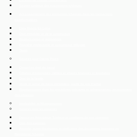
Location de centres commerciaux
Soutien juridique des exportations tchèques
Accompagnement des entreprises tchèques dans les transactions
transfrontalières
Data Rooms En Ligne
Droit immobilier et de la construction
Restructuration et insolvabilité
Propriété intellectuelle et concurrence déloyale
Taxes
Services pour Clients Privés
Conseil en droit du travail
Création d’entreprises, métiers et affaires tchèques et liquidation
Droit de la famille
Vente et achat de biens immobiliers, garde du prix d’achat
Représentation dans les procédures judiciaires et administratives, recouvrement
des créances
Insolvabilité et Réorganisation
Services pour les expatriés
Divorce en République Tchèque et conditions de son obtention
Coin des expatriés
Apostille, super-légalisation et vérification des documents étrangers en
République Tchèque