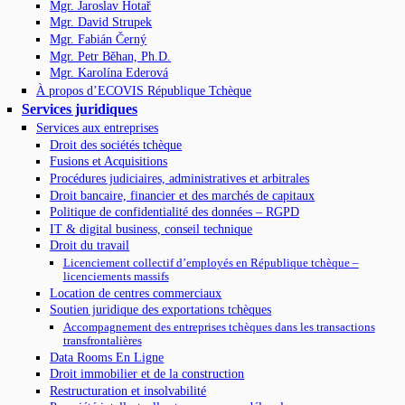
Mgr. Jaroslav Hotař
Mgr. David Strupek
Mgr. Fabián Černý
Mgr. Petr Běhan, Ph.D.
Mgr. Karolína Ederová
À propos d’ECOVIS République Tchèque
Services juridiques
Services aux entreprises
Droit des sociétés tchèque
Fusions et Acquisitions
Procédures judiciaires, administratives et arbitrales
Droit bancaire, financier et des marchés de capitaux
Politique de confidentialité des données – RGPD
IT & digital business, conseil technique
Droit du travail
Licenciement collectif d’employés en République tchèque –
licenciements massifs
Location de centres commerciaux
Soutien juridique des exportations tchèques
Accompagnement des entreprises tchèques dans les transactions
transfrontalières
Data Rooms En Ligne
Droit immobilier et de la construction
Restructuration et insolvabilité