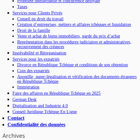
Propriété intellectuelle et concurrence déloyale
Taxes
Services pour Clients Privés
Conseil en droit du travail
Création d’entreprises, métiers et affaires tchèques et liquidation
Droit de la famille
Vente et achat de biens immobiliers, garde du prix d’achat
Représentation dans les procédures judiciaires et administratives,
recouvrement des créances
Insolvabilité et Réorganisation
Services pour les expatriés
Divorce en République Tchèque et conditions de son obtention
Coin des expatriés
Apostille, super-légalisation et vérification des documents étrangers
en République Tchèque
Immigration
Faire des affaires en République Tchèque en 2025
German Desk
Digitalization and Industrie 4.0
Conseil Juridique Tchèque En Ligne
Contact
Confidentialité des données
Archives