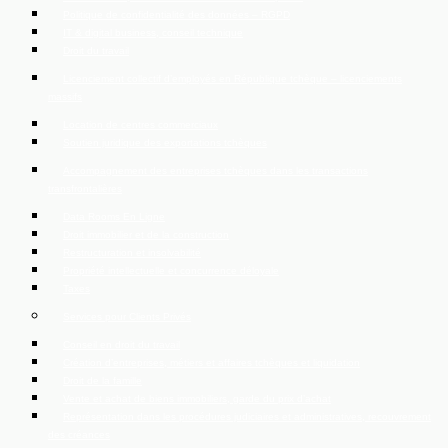
Politique de confidentialité des données – RGPD
IT & digital business, conseil technique
Droit du travail
Licenciement collectif d’employés en République tchèque – licenciements
massifs
Location de centres commerciaux
Soutien juridique des exportations tchèques
Accompagnement des entreprises tchèques dans les transactions
transfrontalières
Data Rooms En Ligne
Droit immobilier et de la construction
Restructuration et insolvabilité
Propriété intellectuelle et concurrence déloyale
Taxes
Services pour Clients Privés
Conseil en droit du travail
Création d’entreprises, métiers et affaires tchèques et liquidation
Droit de la famille
Vente et achat de biens immobiliers, garde du prix d’achat
Représentation dans les procédures judiciaires et administratives, recouvrement
des créances