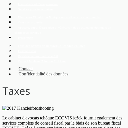
Insolvabilité et Réorganisation
Services pour les expatriés
Divorce en République Tchèque et conditions de son obtention
Coin des expatriés
Apostille, super-légalisation et vérification des documents étrangers en
République Tchèque
Immigration
Faire des affaires en République Tchèque en 2025
German Desk
Digitalization and Industrie 4.0
Conseil Juridique Tchèque En Ligne
Contact
Confidentialité des données
Taxes
Le cabinet d'avocats tchèque ECOVIS ježek fournit également des
services complets de conseil fiscal par le biais de son bureau fiscal