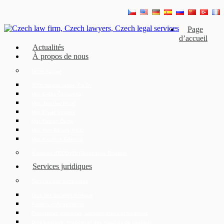
Page
d’accueil
Actualités
À propos de nous
Notre équipe
JUDr. Mojmír Ježek, Ph.D.
Mgr. Eliška Čáslavská
Mgr. Jaroslav Hotař
Mgr. David Strupek
Mgr. Fabián Černý
Mgr. Petr Běhan, Ph.D.
Mgr. Karolína Ederová
À propos d’ECOVIS République Tchèque
Services juridiques
Services aux entreprises
Droit des sociétés tchèque
Fusions et Acquisitions
Procédures judiciaires, administratives et arbitrales
Droit bancaire, financier et des marchés de capitaux