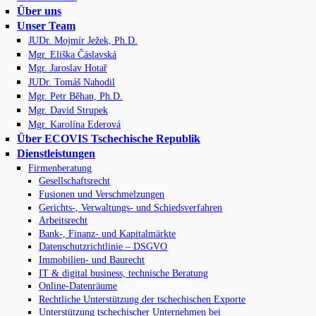
Über uns
Unser Team
JUDr. Mojmír Ježek, Ph.D.
Mgr. Eliška Čáslavská
Mgr. Jaroslav Hotař
JUDr. Tomáš Nahodil
Mgr. Petr Běhan, Ph.D.
Mgr. David Strupek
Mgr. Karolína Ederová
Über ECOVIS Tschechische Republik
Dienstleistungen
Firmenberatung
Gesellschaftsrecht
Fusionen und Verschmelzungen
Gerichts-, Verwaltungs- und Schiedsverfahren
Arbeitsrecht
Bank-, Finanz- und Kapitalmärkte
Datenschutzrichtlinie – DSGVO
Immobilien- und Baurecht
IT & digital business, technische Beratung
Online-Datenräume
Rechtliche Unterstützung der tschechischen Exporte
Unterstützung tschechischer Unternehmen bei