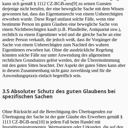
kann sich gemäß § 1112 CZ-BGB-neu[9] zu seinen Gunsten
derjenige nicht berufen, der eine bewegliche Sache mit dem Wissen
gewonnen hat, dass das Eigentumsrecht von einem Unberechtigten
erworben wurde. Diese Regel umfasst solche Fälle, wenn eine
bestimmte Person im guten Glauben eine bewegliche Sache von
einem Nichtberechtigten kauft (z.B. Pfandleihe, Antiquariat usw.),
rechtlich zu einem Eigentümer wird und die gleiche Sache an eine
andere Person verkauft, die jedoch weiß, dass ihr Vorgänger die
Sache von einem Unberechtigten zum Nachteil des wahren
Eigentümers erworben hat. Ohne die ausdrückliche Regelung
könnten solche Fälle nur unter Anwendung des allgemeinen
rechtlichen Grundsatzes gelöst werden, der die Übereinstimmung
mit den guten Sitten beachtet. Der Aspekt der guten Sitten kann aber
in diesem Zusammenhang nicht ganz zuverlässig und für die
Anwendungspraxis einfach begreiflich sein.
3.5 Absoluter Schutz des guten Glaubens bei
spezifischen Sachen
Ohne Rücksicht auf die Berechtigung des Übertragenden zur
Übertragung der Sache ist der gute Glaube des Erwerbers gemäß §
1113 CZ-BGB-neu[10] in jedem Fall beim Handel mit
Investitionsinstrumenten, Wertpapieren oder Urkunden, die auf den