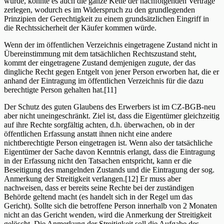
würde, könnte es auch die ganze Kette der nachfolgenden Verträge
zerlegen, wodurch es im Widerspruch zu den grundlegenden
Prinzipien der Gerechtigkeit zu einem grundsätzlichen Eingriff in
die Rechtssicherheit der Käufer kommen würde.
Wenn der im öffentlichen Verzeichnis eingetragene Zustand nicht in
Übereinstimmung mit dem tatsächlichen Rechtszustand steht,
kommt der eingetragene Zustand demjenigen zugute, der das
dingliche Recht gegen Entgelt von jener Person erworben hat, die er
anhand der Eintragung im öffentlichen Verzeichnis für die dazu
berechtigte Person gehalten hat.[11]
Der Schutz des guten Glaubens des Erwerbers ist im CZ-BGB-neu
aber nicht uneingeschränkt. Ziel ist, dass die Eigentümer gleichzeitig
auf ihre Rechte sorgfältig achten, d.h. überwachen, ob in der
öffentlichen Erfassung anstatt ihnen nicht eine andere
nichtberechtigte Person eingetragen ist. Wenn also der tatsächliche
Eigentümer der Sache davon Kenntnis erlangt, dass die Eintragung
in der Erfassung nicht den Tatsachen entspricht, kann er die
Beseitigung des mangelnden Zustands und die Eintragung der sog.
Anmerkung der Streitigkeit verlangen.[12] Er muss aber
nachweisen, dass er bereits seine Rechte bei der zuständigen
Behörde geltend macht (es handelt sich in der Regel um das
Gericht). Sollte sich die betroffene Person innerhalb von 2 Monaten
nicht an das Gericht wenden, wird die Anmerkung der Streitigkeit
gelöscht. Die Anmerkung der Streitigkeit soll die Aufgabe des