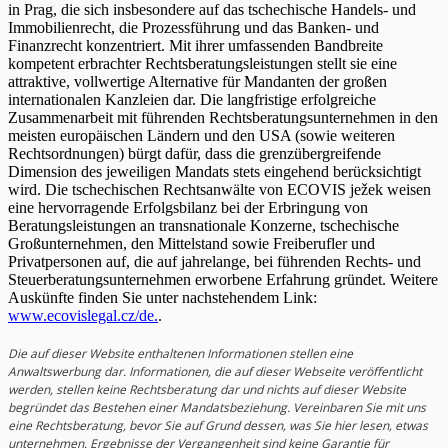
in Prag, die sich insbesondere auf das tschechische Handels- und
Immobilienrecht, die Prozessführung und das Banken- und
Finanzrecht konzentriert. Mit ihrer umfassenden Bandbreite
kompetent erbrachter Rechtsberatungsleistungen stellt sie eine
attraktive, vollwertige Alternative für Mandanten der großen
internationalen Kanzleien dar. Die langfristige erfolgreiche
Zusammenarbeit mit führenden Rechtsberatungsunternehmen in den
meisten europäischen Ländern und den USA (sowie weiteren
Rechtsordnungen) bürgt dafür, dass die grenzübergreifende
Dimension des jeweiligen Mandats stets eingehend berücksichtigt
wird. Die tschechischen Rechtsanwälte von ECOVIS ježek weisen
eine hervorragende Erfolgsbilanz bei der Erbringung von
Beratungsleistungen an transnationale Konzerne, tschechische
Großunternehmen, den Mittelstand sowie Freiberufler und
Privatpersonen auf, die auf jahrelange, bei führenden Rechts- und
Steuerberatungsunternehmen erworbene Erfahrung gründet. Weitere
Auskünfte finden Sie unter nachstehendem Link:
www.ecovislegal.cz/de.
.
Die auf dieser Website enthaltenen Informationen stellen eine
Anwaltswerbung dar. Informationen, die auf dieser Webseite veröffentlicht
werden, stellen keine Rechtsberatung dar und nichts auf dieser Website
begründet das Bestehen einer Mandatsbeziehung. Vereinbaren Sie mit uns
eine Rechtsberatung, bevor Sie auf Grund dessen, was Sie hier lesen, etwas
unternehmen. Ergebnisse der Vergangenheit sind keine Garantie für