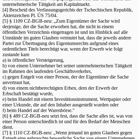
unternehmerische Tätigkeit am Kapitalmarkt.
[4] Bescheid des Verfassungsgerichts der Tschechischen Republik,
Aktenzeichen Pl. ÚS 75/04.
[5] § 1109 CZ-BGB-neu: „Zum Eigentümer der Sache wird
derjenige, der die Sache erworben hat, die nicht in einem
öffentlichen Verzeichnis eingetragen ist und im Hinblick auf alle
Umstände im guten Glauben vermutet hat, dass die jeweils andere
Partei zur Übertragung des Eigentumsrechts aufgrund eines
ordentlichen Titels berechtigt war, wenn der Erwerb wie folgt
zustande kam
a) in öffentlicher Versteigerung,
b) von einem Unternehmer bei seiner unternehmerischen Tätigkeit
im Rahmen des laufenden Geschäftsverkehrs,
c) gegen Entgelt von einer Person, der der Eigentümer die Sache
anvertraut hat,
d) von einem nichtberechtigten Erben, dem der Erwerb der
Erbschaft bestätigt wurde,
e) beim Handel mit einem Investitionsinstrument, Wertpapier oder
einer Urkunde, die auf den Inhaber ausgestellt wurden oder
f) beim Handel auf der Warenbörse."
[6] § 489 CZ-BGB-neu setzt fest, dass die Sache alles ist, was von
einer Person unterschiedlich ist und für den Bedarf der Menschen
dient.
[7] § 1110 CZ-BGB-neu: „Wenn jemand im guten Glauben gegen
Entgelt eine gebrauchte bewegliche Sache von einem Unternehmen