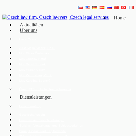
Home
Aktualitäten
Über uns
Unser Team
JUDr. Mojmír Ježek, Ph.D.
Mgr. Eliška Čáslavská
Mgr. Jaroslav Hotař
Mgr. David Strupek
Mgr. Fabián Černý
Mgr. Petr Běhan, Ph.D.
Mgr. Karolína Ederová
Über ECOVIS Tschechische Republik
Dienstleistungen
Firmenberatung
Gesellschaftsrecht
Fusionen und Verschmelzungen
Gerichts-, Verwaltungs- und Schiedsverfahren
Bank-, Finanz- und Kapitalmärkte