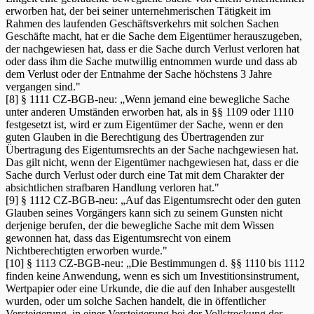
erworben hat, der bei seiner unternehmerischen Tätigkeit im
Rahmen des laufenden Geschäftsverkehrs mit solchen Sachen
Geschäfte macht, hat er die Sache dem Eigentümer herauszugeben,
der nachgewiesen hat, dass er die Sache durch Verlust verloren hat
oder dass ihm die Sache mutwillig entnommen wurde und dass ab
dem Verlust oder der Entnahme der Sache höchstens 3 Jahre
vergangen sind."
[8] § 1111 CZ-BGB-neu: „Wenn jemand eine bewegliche Sache
unter anderen Umständen erworben hat, als in §§ 1109 oder 1110
festgesetzt ist, wird er zum Eigentümer der Sache, wenn er den
guten Glauben in die Berechtigung des Übertragenden zur
Übertragung des Eigentumsrechts an der Sache nachgewiesen hat.
Das gilt nicht, wenn der Eigentümer nachgewiesen hat, dass er die
Sache durch Verlust oder durch eine Tat mit dem Charakter der
absichtlichen strafbaren Handlung verloren hat."
[9] § 1112 CZ-BGB-neu: „Auf das Eigentumsrecht oder den guten
Glauben seines Vorgängers kann sich zu seinem Gunsten nicht
derjenige berufen, der die bewegliche Sache mit dem Wissen
gewonnen hat, dass das Eigentumsrecht von einem
Nichtberechtigten erworben wurde."
[10] § 1113 CZ-BGB-neu: „Die Bestimmungen d. §§ 1110 bis 1112
finden keine Anwendung, wenn es sich um Investitionsinstrument,
Wertpapier oder eine Urkunde, die die auf den Inhaber ausgestellt
wurden, oder um solche Sachen handelt, die in öffentlicher
Versteigerung, in einer Versteigerung bei der Vollstreckung der