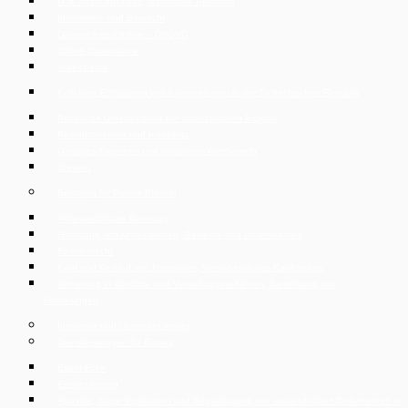
IT & digital business, technische Beratung
Immobilien- und Baurecht
Datenschutzrichtlinie – DSGVO
Online-Datenräume
Arbeitsrecht
Kollektive Entlassung von Arbeitnehmern in der Tschechischen Republik
Rechtliche Unterstützung der tschechischen Exporte
Restrukturierung und Insolvenz
Geistiges Eigentum und unlauterer Wettbewerb
Steuern
Beratung für Private Klientel
Arbeitsrechtliche Beratung
Gründung von Unternehmen, Gewerbe und Unternehmen
Familienrecht
Kauf und Verkauf von Immobilien, Verwahrung des Kaufpreises
Vertretung in Gerichts- und Verwaltungsverfahren, Beitreibung von
Forderungen
Insolvenz und Umstrukturierung
Dienstleistungen für Expats
Expat-Ecke
Einwanderung
Apostille, Superlegalisation und Beglaubigung von ausländischen Dokumenten in