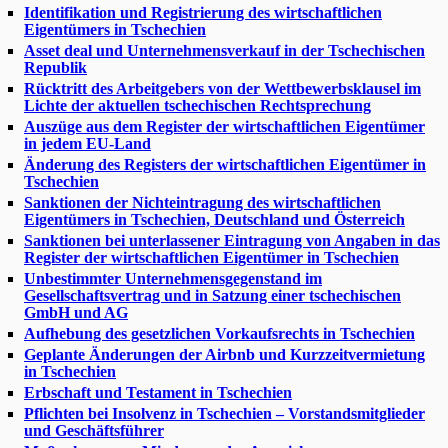
Identifikation und Registrierung des wirtschaftlichen
Eigentümers in Tschechien
Asset deal und Unternehmensverkauf in der Tschechischen
Republik
Rücktritt des Arbeitgebers von der Wettbewerbsklausel im
Lichte der aktuellen tschechischen Rechtsprechung
Auszüge aus dem Register der wirtschaftlichen Eigentümer
in jedem EU-Land
Änderung des Registers der wirtschaftlichen Eigentümer in
Tschechien
Sanktionen der Nichteintragung des wirtschaftlichen
Eigentümers in Tschechien, Deutschland und Österreich
Sanktionen bei unterlassener Eintragung von Angaben in das
Register der wirtschaftlichen Eigentümer in Tschechien
Unbestimmter Unternehmensgegenstand im
Gesellschaftsvertrag und in Satzung einer tschechischen
GmbH und AG
Aufhebung des gesetzlichen Vorkaufsrechts in Tschechien
Geplante Änderungen der Airbnb und Kurzzeitvermietung
in Tschechien
Erbschaft und Testament in Tschechien
Pflichten bei Insolvenz in Tschechien – Vorstandsmitglieder
und Geschäftsführer