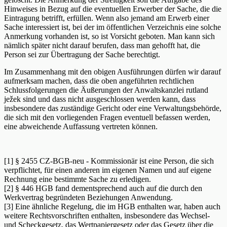
Hinweises in Bezug auf die eventuellen Erwerber der Sache, die die
Eintragung betrifft, erfüllen. Wenn also jemand am Erwerb einer
Sache interessiert ist, bei der im öffentlichen Verzeichnis eine solche
Anmerkung vorhanden ist, so ist Vorsicht geboten. Man kann sich
nämlich später nicht darauf berufen, dass man gehofft hat, die
Person sei zur Übertragung der Sache berechtigt.
Im Zusammenhang mit den obigen Ausführungen dürfen wir darauf
aufmerksam machen, dass die oben angeführten rechtlichen
Schlussfolgerungen die Äußerungen der Anwaltskanzlei rutland
ježek sind und dass nicht ausgeschlossen werden kann, dass
insbesondere das zuständige Gericht oder eine Verwaltungsbehörde,
die sich mit den vorliegenden Fragen eventuell befassen werden,
eine abweichende Auffassung vertreten können.
[1] § 2455 CZ-BGB-neu - Kommissionär ist eine Person, die sich
verpflichtet, für einen anderen im eigenen Namen und auf eigene
Rechnung eine bestimmte Sache zu erledigen.
[2] § 446 HGB fand dementsprechend auch auf die durch den
Werkvertrag begründeten Beziehungen Anwendung.
[3] Eine ähnliche Regelung, die im HGB enthalten war, haben auch
weitere Rechtsvorschriften enthalten, insbesondere das Wechsel-
und Scheckgesetz, das Wertpapiergesetz oder das Gesetz über die