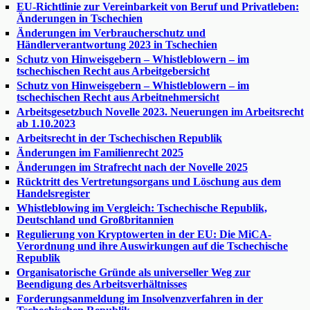
EU-Richtlinie zur Vereinbarkeit von Beruf und Privatleben:
Änderungen in Tschechien
Änderungen im Verbraucherschutz und
Händlerverantwortung 2023 in Tschechien
Schutz von Hinweisgebern – Whistleblowern – im
tschechischen Recht aus Arbeitgebersicht
Schutz von Hinweisgebern – Whistleblowern – im
tschechischen Recht aus Arbeitnehmersicht
Arbeitsgesetzbuch Novelle 2023. Neuerungen im Arbeitsrecht
ab 1.10.2023
Arbeitsrecht in der Tschechischen Republik
Änderungen im Familienrecht 2025
Änderungen im Strafrecht nach der Novelle 2025
Rücktritt des Vertretungsorgans und Löschung aus dem
Handelsregister
Whistleblowing im Vergleich: Tschechische Republik,
Deutschland und Großbritannien
Regulierung von Kryptowerten in der EU: Die MiCA-
Verordnung und ihre Auswirkungen auf die Tschechische
Republik
Organisatorische Gründe als universeller Weg zur
Beendigung des Arbeitsverhältnisses
Forderungsanmeldung im Insolvenzverfahren in der