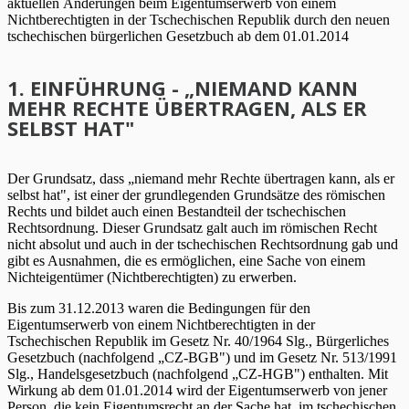
aktuellen Änderungen beim Eigentumserwerb von einem
Nichtberechtigten in der Tschechischen Republik durch den neuen
tschechischen bürgerlichen Gesetzbuch ab dem 01.01.2014
1. EINFÜHRUNG - „NIEMAND KANN
MEHR RECHTE ÜBERTRAGEN, ALS ER
SELBST HAT"
Der Grundsatz, dass „niemand mehr Rechte übertragen kann, als er
selbst hat", ist einer der grundlegenden Grundsätze des römischen
Rechts und bildet auch einen Bestandteil der tschechischen
Rechtsordnung. Dieser Grundsatz galt auch im römischen Recht
nicht absolut und auch in der tschechischen Rechtsordnung gab und
gibt es Ausnahmen, die es ermöglichen, eine Sache von einem
Nichteigentümer (Nichtberechtigten) zu erwerben.
Bis zum 31.12.2013 waren die Bedingungen für den
Eigentumserwerb von einem Nichtberechtigten in der
Tschechischen Republik im Gesetz Nr. 40/1964 Slg., Bürgerliches
Gesetzbuch (nachfolgend „CZ-BGB") und im Gesetz Nr. 513/1991
Slg., Handelsgesetzbuch (nachfolgend „CZ-HGB") enthalten. Mit
Wirkung ab dem 01.01.2014 wird der Eigentumserwerb von jener
Person, die kein Eigentumsrecht an der Sache hat, im tschechischen