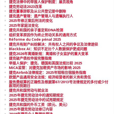
捷克法律中的举报人保护制度：雇员视角
捷克劳动法2023改革
捷克董事辞职及从公共登记册中删除
捷克遗产管理：遗产管理人与遗嘱执行人
2025年修正案后刑法的变化
2025年家庭法变化
捷克共和国的亲子鉴定和DNA检测
组织变革原因作为终止劳动关系的通用方式
Réforme du Code pénal 2025
捷克共有财产纠纷解决：共有权人之间的争议及法律途径
Blackbox AI：知识不足比个人数据保护更成问题
捷克2026年离婚新规：离婚和子女监护的重大变革
捷克破产债权申报完整指南
举报人保护：捷克、德国和英国法规比较 2025
MiCA监管：对捷克加密资产市场的影响 2025
捷克Airbnb法律规定：2025年短租住宿服务指南
欧盟产品通用安全法规：经济经营者的新义务和责任
服务费结算的正确性及根据第67/2013号法律规定的多付或少付
款项的到期日
捷克共和国劳动与就业法
2025年捷克劳动法中的通知期规定
2025年捷克劳动法中的试用期规定
捷克共和国的外币工资（欧元、美元）
2025年捷克劳动法修订内容
2019年捷克个人数据处理法