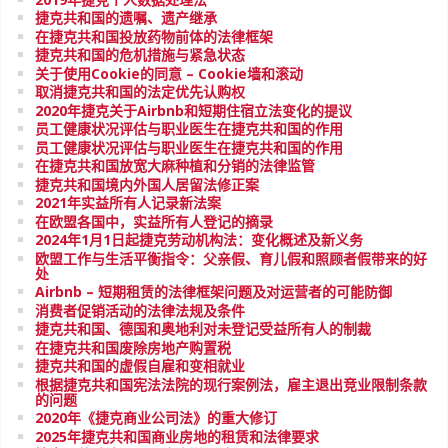
捷克共和国的遗嘱、遗产继承
在捷克共和国投放药物前体的法律框架
捷克共和国的危机措施与紧急状态
关于使用Cookie的同意 – Cookie墙和滚动
取消捷克共和国的法定优先认购权
2020年捷克关于Airbnb和短期住宿立法变化的提议
员工健康状况评估与职业医生在捷克共和国的作用
员工健康状况评估与职业医生在捷克共和国的作用
在捷克共和国放宽大麻种植和分销的法律监管
捷克共和国境内外国人居留法修正案
2021年实益所有人记录新法案
在欧盟各国中，实益所有人登记的摘录
2024年1月1日起捷克劳动机构法：变化概述及新义务
欧盟工作与生活平衡指令：父亲假、育儿假和照顾者假带来的好
处
Airbnb – 短期租赁的法律框架问题及对运营者的可能防御
消费者促销活动的法律法规及条件
捷克共和国、德国和奥地利对未登记受益所有人的制裁
在捷克共和国废除房地产购置税
捷克共和国的虚假自雇和变相就业
根据捷克共和国宪法法院的现行案例法，雇主退出竞业限制条款
的问题
2020年《捷克商业公司法》的重大修订
2025年捷克共和国商业房地的租赁和法律要求