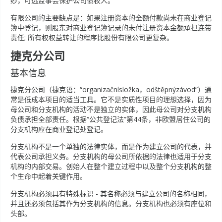
纱，可选监事会保护公司债权人。
有限公司的主要缺点是：如果注册资本的全额付款尚未在商业登记
簿中登记，则股东对商业登记簿记录的未付注册资本金额承担连带
责任; 所有权权益转让的程序比股份有限公司更复杂。
捷克分公司
基本信息
捷克分公司（捷克语：“organizačnísložka，odštěpnýzávod”）通
常是低成本项目的适当工具。它不是实质性项目的理想选择，因为
母公司和分支机构的活动不是独立的实体，因此母公司对分支机构
负债承担全部责任。根据“公共登记法”第44条，非欧盟居住公司的
分支机构应在商业登记处登记。
分支机构不是一个单独的法律实体，而是作为建立公司的代表，并
代表公司承担义务。分支机构的母公司所依据的法律也适用于分支
机构的内部交易。创始人在整个建立过程中以及整个分支机构的整
个生命中起着关键作用。
分支机构必须具有特殊标识 - 其名称必须与建立公司的名称相同，
并且还必须包括其作为分支机构的信息。分支机构也必须有座位和
头部。