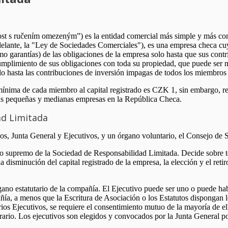
ost s ručením omezeným”) es la entidad comercial más simple y más co
delante, la "Ley de Sociedades Comerciales"), es una empresa checa cuy
 garantías) de las obligaciones de la empresa solo hasta que sus contr
umplimiento de sus obligaciones con toda su propiedad, que puede ser m
lo hasta las contribuciones de inversión impagas de todos los miembros 
 mínima de cada miembro al capital registrado es CZK 1, sin embargo,
las pequeñas y medianas empresas en la República Checa.
ad Limitada
os, Junta General y Ejecutivos, y un órgano voluntario, el Consejo de 
no supremo de la Sociedad de Responsabilidad Limitada. Decide sobre to
a disminución del capital registrado de la empresa, la elección y el re
gano estatutario de la compañía. El Ejecutivo puede ser uno o puede ha
a, a menos que la Escritura de Asociación o los Estatutos dispongan lo
s Ejecutivos, se requiere el consentimiento mutuo de la mayoría de ell
trario. Los ejecutivos son elegidos y convocados por la Junta General po