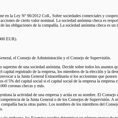
ne en la Ley Nº 90/2012 Coll., Sobre sociedades comerciales y coopera
 acciones de cierto valor nominal. La sociedad anónima checa es respon
 de las obligaciones de la compañía. La sociedad anónima checa es un t
,000 EUR).
 General, el Consejo de Administración y el Consejo de Supervisión.
no supremo de una sociedad anónima. Decide sobre todos los asuntos que 
 capital registrado de la empresa, los miembros de la elección y la desti
vocar a la Junta General Extraordinaria si los accionistas que poseen al 
 el 5% del capital social si el capital social de la empresa la empres
00.000 coronas checas y más.
estiona la actividad de una empresa y actúa en su nombre. El Consejo d
ompetencia de la Junta General o de los Consejos de Supervisión. A me
 compañía hacia otras partes. Los nombres de los miembros del Consejo
o.
; sin embargo, los Estatutos pueden determinar un número menor de mi