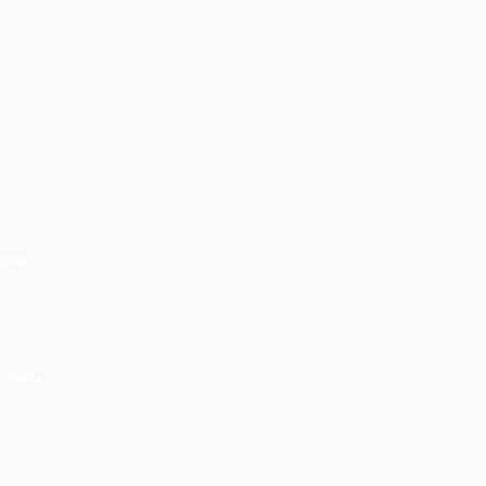
clamos
ica Checa