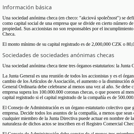
Información básica
Una sociedad anónima checa (en checo: "akciová společnost") se defi
como capital social de una empresa que se divide en cierto número de
propiedad. Sus accionistas no son responsables por el incumplimiento
Checa.
El monto mínimo de su capital registrado es de 2,000,000 CZK o 80
Sociedades de sociedades anónimas checas
Una sociedad anónima checa tiene tres órganos estatutarios: la Junta
La Junta General es una reunión de todos los accionistas y es el órga
cambio de los Artículos de Asociación, el aumento o la disminución del
General Ordinaria debe celebrarse al menos una vez al año. Se debe con
empresa supera los 100.000.000 coronas checas, o que poseen al menos
capital registrado si el capital registrado de la compañía es de 500.0
El Consejo de Administración es un órgano estatutario colectivo que g
empresa. Decide todos los asuntos de la compañía, a menos que sean c
cualquier miembro de la Junta Directiva puede actuar en nombre de la
naturaleza de dichos actos se inscriben en el Registro Comercial Chec
El Consejo de Administración debe constar de al menos tres miembros