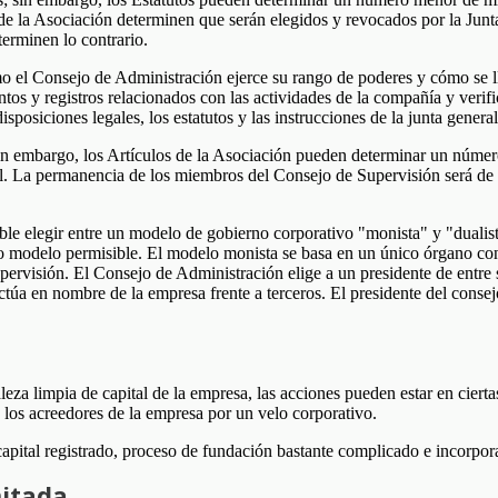
 de la Asociación determinen que serán elegidos y revocados por la Jun
terminen lo contrario.
o el Consejo de Administración ejerce su rango de poderes y cómo se ll
s y registros relacionados con las actividades de la compañía y verific
isposiciones legales, los estatutos y las instrucciones de la junta general
sin embargo, los Artículos de la Asociación pueden determinar un núm
. La permanencia de los miembros del Consejo de Supervisión será de t
e elegir entre un modelo de gobierno corporativo "monista" y "dualis
co modelo permisible. El modelo monista se basa en un único órgano co
rvisión. El Consejo de Administración elige a un presidente de entre 
ctúa en nombre de la empresa frente a terceros. El presidente del conse
eza limpia de capital de la empresa, las acciones pueden estar en ciert
e los acreedores de la empresa por un velo corporativo.
capital registrado, proceso de fundación bastante complicado e incorpo
mitada