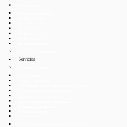
Nuestro equipo
JUDr. Mojmír Ježek, Ph.D.
Mgr. Eliška Čáslavská
Mgr. Jaroslav Hotař
Mgr. David Strupek
Mgr. Fabián Černý
Mgr. Petr Běhan, Ph.D.
Mgr. Karolína Ederová
De ECOVIS República Checa
Servicios
Servicios para empresas
Ley de la compañía
Fusiones y adquisiciones
Procedimientos judiciales, administrativos y de arbitraje
Banca, finanzas y mercados de capitales
IT e innovación, consultoría técnica
Ley de bienes inmuebles y construcción
Política de privacidad – GDPR
Salas de datos en línea
Derecho laboral
Despido colectivo de empleados en la República Checa