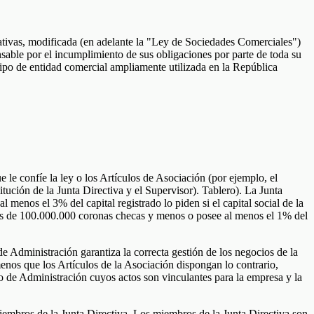
tivas, modificada (en adelante la "Ley de Sociedades Comerciales")
sable por el incumplimiento de sus obligaciones por parte de toda su
ipo de entidad comercial ampliamente utilizada en la República
le confíe la ley o los Artículos de Asociación (por ejemplo, el
tución de la Junta Directiva y el Supervisor). Tablero). La Junta
menos el 3% del capital registrado lo piden si el capital social de la
a es de 100.000.000 coronas checas y menos o posee al menos el 1% del
e Administración garantiza la correcta gestión de los negocios de la
nos que los Artículos de la Asociación dispongan lo contrario,
 de Administración cuyos actos son vinculantes para la empresa y la
embros de la Junta Directiva. Los miembros de la Junta Directiva son