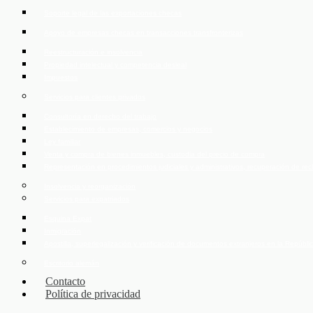
Soporte legal de las exportaciones checas
Apoyo de empresas checas en transacciones transfronterizas
Reestructuración e insolvencia
Propiedad intelectual y competencia desleal
Impuestos
Servicios para clientes privados
Consultoría en derecho del trabajo
Establecimiento de empresas, comercios y negocios
Ley familiar
Venta y compra de bienes inmuebles, custodia del precio de compra
Representación en procedimientos judiciales y administrativos, recuperación de re
Insolvencia y reorganización
Servicios para expatriados
Esquina Expat
Inmigración
Apostilla, superlegalización y verificación de documentos extranjeros en la Repúbl
Escritorio alemán
Contacto
Política de privacidad