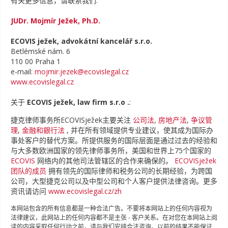
有关更多信息，请联系我们:
JUDr. Mojmír Ježek, Ph.D.
ECOVIS ježek, advokátní kancelář s.r.o.
Betlémské nám. 6
110 00 Praha 1
e-mail:
mojmir.jezek@ecovislegal.cz
www.ecovislegal.cz
关于
ECOVIS ježek, law firm s.r.o .
:
捷克律师事务所ECOVISježek主要关注
公司法
,
房地产法
,
争议管
理
,
金融和銀行法
, 并在所有领域提供专业建议，使其成为国际办
事处客户的替代方案。所提供服务的国际层面是通过过去的经验和
与大多数欧洲国家的领先律师事务所，美国和世界上75个国家的
ECOVIS
网络内的其他司法管辖区的合作来确保的。
ECOVISježek
团队的成员
拥有领先的国际律师和税务公司的长期经验，为跨国
公司，大型捷克公司以及中型公司和个人客户提供法律咨询。更多
资讯请访问
www.ecovislegal.cz/zh
本网站包含的所有信息都是一种合法广告。不要将本网站上的任何内容视为
法律建议，此网站上的任何内容都不是主张 - 客户关系。在对您在本网站上阅
读的内容采取任何行动之前，请与我们安排合法咨询。以前的结果不能保证