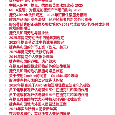
捷克破产债权申报完整指南
举报人保护：捷克、德国和英国法规比较 2025
MiCA监管：对捷克加密资产市场的影响 2025
捷克Airbnb法律规定：2025年短租住宿服务指南
欧盟产品通用安全法规：经济经营者的新义务和责任
服务费结算的正确性及根据第67/2013号法律规定的多付或少付
款项的到期日
捷克共和国劳动与就业法
2025年捷克劳动法中的通知期规定
2025年捷克劳动法中的试用期规定
捷克共和国的外币工资（欧元、美元）
2025年捷克劳动法修订内容
2019年捷克个人数据处理法
捷克共和国的遗嘱、遗产继承
在捷克共和国投放药物前体的法律框架
捷克共和国的危机措施与紧急状态
关于使用Cookie的同意 – Cookie墙和滚动
取消捷克共和国的法定优先认购权
2020年捷克关于Airbnb和短期住宿立法变化的提议
员工健康状况评估与职业医生在捷克共和国的作用
员工健康状况评估与职业医生在捷克共和国的作用
在捷克共和国放宽大麻种植和分销的法律监管
捷克共和国境内外国人居留法修正案
2021年实益所有人记录新法案
在欧盟各国中，实益所有人登记的摘录