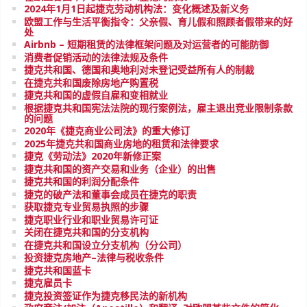
2024年1月1日起捷克劳动机构法：变化概述及新义务
欧盟工作与生活平衡指令：父亲假、育儿假和照顾者假带来的好
处
Airbnb – 短期租赁的法律框架问题及对运营者的可能防御
消费者促销活动的法律法规及条件
捷克共和国、德国和奥地利对未登记受益所有人的制裁
在捷克共和国废除房地产购置税
捷克共和国的虚假自雇和变相就业
根据捷克共和国宪法法院的现行案例法，雇主退出竞业限制条款
的问题
2020年《捷克商业公司法》的重大修订
2025年捷克共和国商业房地的租赁和法律要求
捷克《劳动法》2020年新修正案
捷克共和国的资产交易和业务（企业）的出售
捷克共和国的利润分配条件
捷克的破产法和董事会成员在捷克的职责
获取捷克专业贸易执照的步骤
捷克职业行业和职业贸易许可证
关闭在捷克共和国的分支机构
在捷克共和国设立分支机构（分公司）
投资捷克房地产–法律与税收条件
捷克共和国蓝卡
捷克雇员卡
捷克投资签证作为捷克移民法的新机构