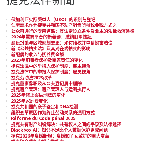
保加利亚实际受益人（UBO）的识别与登记
住房需求作为捷克共和国不动产销售所得税免税方式之一
公众可通行的专用道路：其法定设立条件及业主的法律救济途径
2026年電商平台的新義務：撤銷訂單按鈕
建设封锁与区域规划变更：如何维权并申请损害赔偿
新《公共拍卖法》及其对在线拍卖的影响
新配偶的收入与抚养费金额
2023年消费者保护及商家责任的变化
捷克法律中的举报人保护制度：雇主视角
捷克法律中的举报人保护制度：雇员视角
捷克劳动法2023改革
捷克董事辞职及从公共登记册中删除
捷克遗产管理：遗产管理人与遗嘱执行人
2025年修正案后刑法的变化
2025年家庭法变化
捷克共和国的亲子鉴定和DNA检测
组织变革原因作为终止劳动关系的通用方式
Réforme du Code pénal 2025
捷克共有财产纠纷解决：共有权人之间的争议及法律途径
Blackbox AI：知识不足比个人数据保护更成问题
捷克2026年离婚新规：离婚和子女监护的重大变革