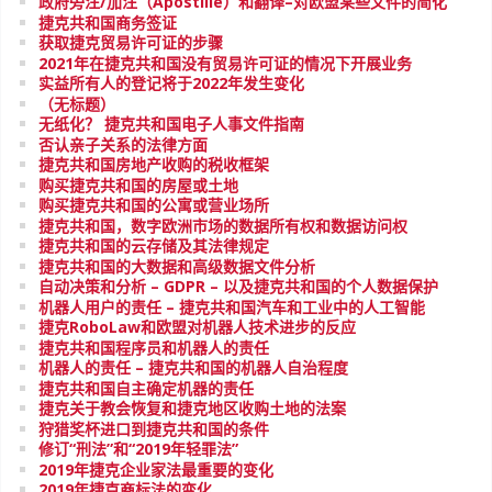
政府旁注/加注（Apostille）和翻译–对欧盟某些文件的简化
捷克共和国商务签证
获取捷克贸易许可证的步骤
2021年在捷克共和国没有贸易许可证的情况下开展业务
实益所有人的登记将于2022年发生变化
（无标题）
无纸化？ 捷克共和国电子人事文件指南
否认亲子关系的法律方面
捷克共和国房地产收购的税收框架
购买捷克共和国的房屋或土地
购买捷克共和国的公寓或营业场所
捷克共和国，数字欧洲市场的数据所有权和数据访问权
捷克共和国的云存储及其法律规定
捷克共和国的大数据和高级数据文件分析
自动决策和分析 – GDPR – 以及捷克共和国的个人数据保护
机器人用户的责任 – 捷克共和国汽车和工业中的人工智能
捷克RoboLaw和欧盟对机器人技术进步的反应
捷克共和国程序员和机器人的责任
机器人的责任 – 捷克共和国的机器人自治程度
捷克共和国自主确定机器的责任
捷克关于教会恢复和捷克地区收购土地的法案
狩猎奖杯进口到捷克共和国的条件
修订“刑法”和“2019年轻罪法”
2019年捷克企业家法最重要的变化
2019年捷克商标法的变化