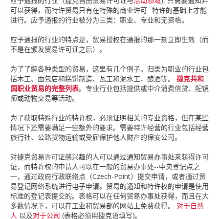
应予通报的行业（捷克自由贸易许可证与
活动领域
), 只需要通知并
可以获得，而特许贸易只有在特殊的商业许可--特许的基础上才能
进行。应予通报的行业被分为三类：职业、专业和无资格。
应予通报的行业的特点是，贸易授权在通报的那一刻立即生效（而
不是在颁发贸易许可证之后）。
为了了解各种类型的贸易，这里有几个例子。归类为职业的行业包
括木工、面包店和糕饼制造、瓦工和泥水工、酿酒等。
捷克共和
国职业贸易的完整列表
。专业行业包括提供或中介消费信贷、配镜
师或动物交易等活动。
为了获取特殊行业的特许权，必须证明相关的专业资格，但在某些
情况下还需要满足一些额外的要求。需要特许经营的行业包括经营
旅行社、公路货物运输或受雇保护他人财产的保安公司。
对捷克贸易许可证感兴趣的人可以通过通知贸易办事处来获得许可
证，而特许权的申请人可以在一般的贸易办事处--中央登记点之
一，通过政府行政联络点（Czech-Point）提交申请，或者通过贸
易登记网络系统进行电子申请。贸易的通知和特许权的申请是使用
标准的登记表提交的。表格可以在任何贸易办事处获得，而且在大
多数情况下，可以在工业和贸易部的网站上免费获得。
对于自然
人
以及
对于公司
(表格必须用捷克语填写)。