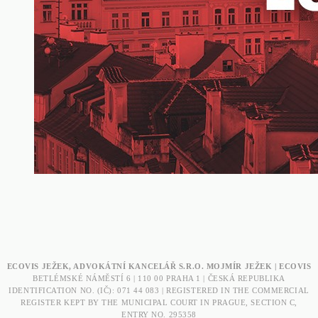
ECOVIS JEŽEK, ADVOKÁTNÍ KANCELÁŘ S.R.O. MOJMÍR JEŽEK | ECOVIS
BETLÉMSKÉ NÁMĚSTÍ 6 | 110 00 PRAHA 1 | ČESKÁ REPUBLIKA
IDENTIFICATION NO. (IČ): 071 44 083 | REGISTERED IN THE COMMERCIAL
REGISTER KEPT BY THE MUNICIPAL COURT IN PRAGUE, SECTION C,
ENTRY NO. 295358