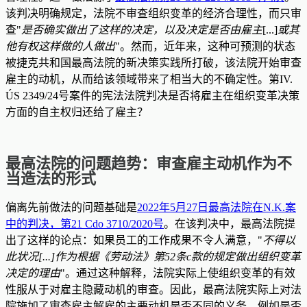
该判决明确规定，法院不审查组织变革的经济合理性，而只审
查"
是否确实做出了这样的决定，以及决定是否由雇主
[...]
或其
他有权这样做的人做出
"。然而，近年来，这种可预测的状态
被捷克共和国最高法院的新决策实践所打破，该法院开始审查
雇主的动机，从而给该领域带来了相当大的不确定性。第IV.
ÚS 2349/24号案件的宪法法院判决是否将雇主在组织变革决策
方面的自主权归还给了雇主？
最高法院的问题趋势：审查雇主动机作为不
当造法的形式
偏离先前做法的问题基础是
2022年5月27日最高法院在N.K.案
中的判决，第21 Cdo 3710/2020号
。在该判决中，最高法院提
出了这样的论点：如果员工的工作成果不令人满意，"
不得以
此状况[...]作为根据《劳动法》第52条c款的规定做出组织变革
决定的理由
"。通过这种解释，法院实际上使组织变革的有效
性服从于对雇主隐藏动机的审查。因此，最高法院实际上对法
院施加了审查雇主解雇的主要动机是否不同的义务，例如是否