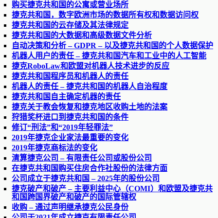
购买捷克共和国的公寓或营业场所
捷克共和国，数字欧洲市场的数据所有权和数据访问权
捷克共和国的云存储及其法律规定
捷克共和国的大数据和高级数据文件分析
自动决策和分析 – GDPR – 以及捷克共和国的个人数据保护
机器人用户的责任 – 捷克共和国汽车和工业中的人工智能
捷克RoboLaw和欧盟对机器人技术进步的反应
捷克共和国程序员和机器人的责任
机器人的责任 – 捷克共和国的机器人自治程度
捷克共和国自主确定机器的责任
捷克关于教会恢复和捷克地区收购土地的法案
狩猎奖杯进口到捷克共和国的条件
修订“刑法”和“2019年轻罪法”
2019年捷克企业家法最重要的变化
2019年捷克商标法的变化
清算捷克公司 – 有限责任公司或股份公司
在捷克共和国购买住房合作社股份的法律方面
公司成立于捷克共和国 – 2025年的股份公司
捷克破产和破产 – 主要利益中心（COMI）和欧盟及捷克共
和国跨国界破产和破产的国际管辖权
收购 – 通过声明继承捷克公民身份
公司于2021年成立捷克有限责任公司