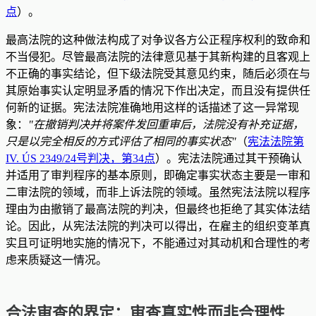
点
）。
最高法院的这种做法构成了对争议各方公正程序权利的致命和
不当侵犯。尽管最高法院的法律意见基于其新构建的且客观上
不正确的事实结论，但下级法院受其意见约束，随后必须在与
其原始事实认定明显矛盾的情况下作出决定，而且没有提供任
何新的证据。宪法法院准确地用这样的话描述了这一异常现
象：
"
在撤销判决并将案件发回重审后，法院没有补充证据，
只是以完全相反的方式评估了相同的事实状态
"
（
宪法法院第
IV. ÚS 2349/24号判决，第34点
）。宪法法院通过其干预确认
并适用了审判程序的基本原则，即确定事实状态主要是一审和
二审法院的领域，而非上诉法院的领域。虽然宪法法院以程序
理由为由撤销了最高法院的判决，但最终也拒绝了其实体法结
论。因此，从宪法法院的判决可以得出，在雇主的组织变革真
实且可证明地实施的情况下，不能通过对其动机和合理性的考
虑来质疑这一情况。
合法审查的界定：审查真实性而非合理性