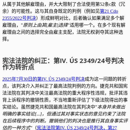
从属于其他解雇理由，并大大限制了合法使用第52条c款（冗
余）的可能性。这与其自身既定的判例（例如见
第21 Cdo
2355/2022号判决
）形成鲜明对比，后者确认如果满足多个解
雇理由，"
原则上由其
[
雇主
]
选择
"适用哪一个。在多个现有解
雇理由之间的选择完全由雇主支配，法院无权剥夺其这种选
择。
宪法法院的纠正：第IV. ÚS 2349/24号判决
作为转折点
2025年7月30日的第IV. ÚS 2349/24号判决
成为这一问题的转折
点，该判决介入并纠正了最高法院判例的方向。捷克共和国宪
法法院在其判决中关注最高法院的重大程序性违规，批评其违
背上诉程序的撤销性质，不当地重新评估了下级法院得出的事
实结论。虽然捷克共和国最高法院在其判决中"
本身并未做出
明确的事实结论[...]，但通过其对事实状态的意见约束了法院
在后续程序中的判断。撤销他们的判决也是推行其自身事实评
估的一种方式
"
（
宪法法院第IV. ÚS 2349/24号判决，第27