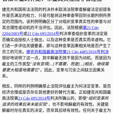
捷克共和国宪法法院的判决并未取消法院审查解雇法定前提条
件是否满足的权力，只是可能将这种审查带回到长期判例所界
定的范围内。该判例明确区分了对组织变革真实性的审查与对
其合理性或动机的不当评估。因此，法院根据
第21 Cdo
2204/2003号
或
21 Cdo 695/2014号
判决审查组织变革的决定是
否确实由授权人士做出，以及这种变革是否真实而非虚构。它
们进一步评估关键要素，即与这种变革因果相关地是否产生了
员工的冗余。
捷克共和国最高法院第21 Cdo 4485/2016号判决
很好地说明了这一点，其中解雇无效不是因为动机，而是因为
雇主的工作类型"
没有变得[...]不需要，而是[...]相反，继续需
要更大程度地需要它
"。因此，变革与冗余之间缺乏因果关
系。
相反，同样的判例明确禁止法院评估雇主为何决定变革、是否
经济合理或是否存在其他更好的替代方案。正如捷克共和国最
高法院第
21 Cdo 695/2014号
判决所确认的，即使"
组织变革所
追求的效果后来未能实现
"，也不影响解雇的有效性。关键是
解雇时存在真实的决定，而非其后续有效性。任何关于雇主为