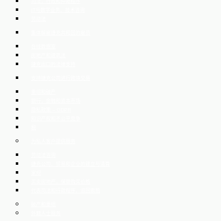
司法，行政和仲裁程序
IT与数字业务、技术咨询
劳动法
集体解雇捷克共和国的雇员
在线数据室
房地产和建筑法
捷克出口的法律支持
支持捷克公司进行跨境交易
重组和破产
银行，金融和资本市场
隐私政策 – GDPR
知识产权和不公平竞争
税
为私人客户提供服务
劳动法咨询
捷克公司、贸易和企业的建立与清算
家规
买卖房地产，保管购买价格
代表司法和行政程序，追回索赔
破产和重组
外籍人士服务