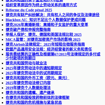
捷克共和国的亲子鉴定和DNA检测
组织变革原因作为终止劳动关系的通用方式
Réforme du Code pénal 2025
捷克共有财产纠纷解决：共有权人之间的争议及法律途径
Blackbox AI：知识不足比个人数据保护更成问题
捷克2026年离婚新规：离婚和子女监护的重大变革
捷克破产债权申报完整指南
举报人保护：捷克、德国和英国法规比较 2025
MiCA监管：对捷克加密资产市场的影响 2025
捷克Airbnb法律规定：2025年短租住宿服务指南
欧盟产品通用安全法规：经济经营者的新义务和责任
服务费结算的正确性及根据第67/2013号法律规定的多付或
少付款项的到期日
捷克共和国劳动与就业法
2025年捷克劳动法中的通知期规定
2025年捷克劳动法中的试用期规定
捷克共和国的外币工资（欧元、美元）
2025年捷克劳动法修订内容
2019年捷克个人数据处理法
捷克共和国的遗嘱、遗产继承
在捷克共和国投放药物前体的法律框架
捷克共和国的危机措施与紧急状态