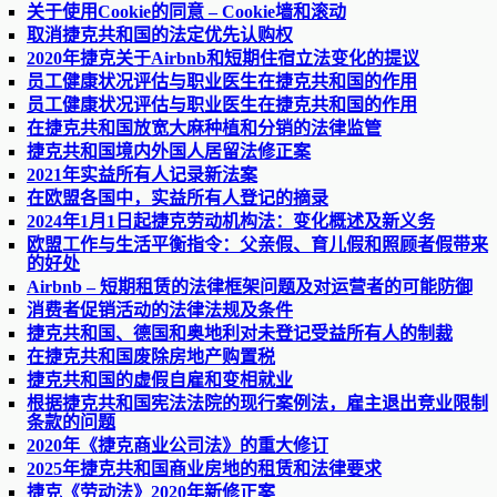
关于使用Cookie的同意 – Cookie墙和滚动
取消捷克共和国的法定优先认购权
2020年捷克关于Airbnb和短期住宿立法变化的提议
员工健康状况评估与职业医生在捷克共和国的作用
员工健康状况评估与职业医生在捷克共和国的作用
在捷克共和国放宽大麻种植和分销的法律监管
捷克共和国境内外国人居留法修正案
2021年实益所有人记录新法案
在欧盟各国中，实益所有人登记的摘录
2024年1月1日起捷克劳动机构法：变化概述及新义务
欧盟工作与生活平衡指令：父亲假、育儿假和照顾者假带来
的好处
Airbnb – 短期租赁的法律框架问题及对运营者的可能防御
消费者促销活动的法律法规及条件
捷克共和国、德国和奥地利对未登记受益所有人的制裁
在捷克共和国废除房地产购置税
捷克共和国的虚假自雇和变相就业
根据捷克共和国宪法法院的现行案例法，雇主退出竞业限制
条款的问题
2020年《捷克商业公司法》的重大修订
2025年捷克共和国商业房地的租赁和法律要求
捷克《劳动法》2020年新修正案