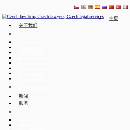
主页
关于我们
合伙人
JUDr. Mojmír Ježek, Ph.D.
Mgr. David Strupek
Mgr. Fabián Černý
Mgr. Petr Běhan, Ph.D.
Mgr. Eliška Čáslavská
Mgr. Roman Macháček
Mgr. Jaroslav Hotař
Mgr. Karolína Ederová
关于ECOVIS捷克共和国
新闻
服务
公司客户
公司法
兼并和收购