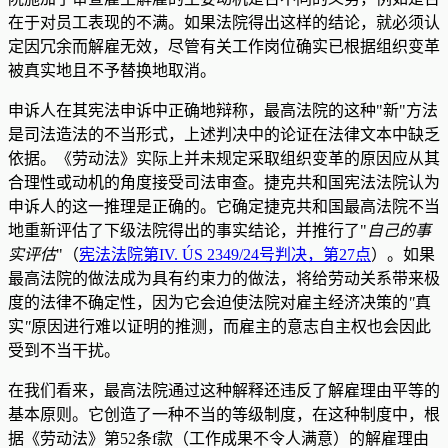
在于对员工表现的不满。如果法院得出这样的结论，就必须认
定因冗余而解雇无效，尽管有关工作岗位确实已根据组织变革
被真实地且不予替换地取消。
申诉人在其宪法申诉中正确地辩称，最高法院的这种"新"方法
是司法造法的不当形式，上述判决中的论证在法律文本中缺乏
依据。《劳动法》实际上并未规定采取组织变革的原因应从其
合理性或动机的角度接受司法审查。捷克共和国宪法法院认为
申诉人的这一推理是正确的。它确定捷克共和国最高法院不当
地重新评估了下级法院得出的事实结论，并推行了"
自己的事
实评估
"（
宪法法院第IV. ÚS 2349/24号判决，第27点
）。如果
最高法院的做法成为具有约束力的做法，将给劳动关系带来极
度的法律不确定性，因为它会迫使法院对雇主经济决策的
"
真
实
"
原因进行难以证明的推测，而雇主的意志自主权也会因此
受到不当干扰。
在我们看来，最高法院通过这种解释还违反了解雇理由平等的
基本原则。它创造了一种不当的等级制度，在这种制度中，根
据《劳动法》第52条f款（工作成果不令人满意）的解雇理由