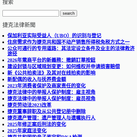
搜索
捷克法律新聞
保加利亚实际受益人（UBO）的识别与登记
住房需求作为捷克共和国不动产销售所得税免税方式之一
公众可通行的专用道路：其法定设立条件及业主的法律救济
途径
2026年電商平台的新義務：撤銷訂單按鈕
建设封锁与区域规划变更：如何维权并申请损害赔偿
新《公共拍卖法》及其对在线拍卖的影响
新配偶的收入与抚养费金额
2023年消费者保护及商家责任的变化
捷克法律中的举报人保护制度：雇主视角
捷克法律中的举报人保护制度：雇员视角
捷克劳动法2023改革
捷克董事辞职及从公共登记册中删除
捷克遗产管理：遗产管理人与遗嘱执行人
2025年修正案后刑法的变化
2025年家庭法变化