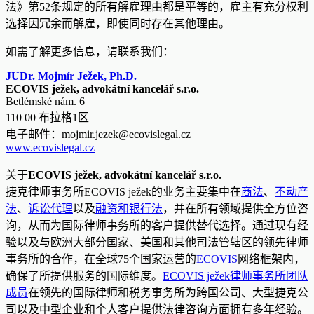
法》第52条规定的所有解雇理由都是平等的，雇主有充分权利
选择因冗余而解雇，即使同时存在其他理由。
如需了解更多信息，请联系我们：
JUDr. Mojmír Ježek, Ph.D.
ECOVIS ježek, advokátní kancelář s.r.o.
Betlémské nám. 6
110 00 布拉格1区
电子邮件：
mojmir.jezek@ecovislegal.cz
www.ecovislegal.cz
关于
ECOVIS ježek, advokátní kancelář s.r.o.
捷克律师事务所ECOVIS ježek的业务主要集中在
商法
、
不动产
法
、
诉讼代理
以及
融资和银行法
，并在所有领域提供全方位咨
询，从而为国际律师事务所的客户提供替代选择。通过现有经
验以及与欧洲大部分国家、美国和其他司法管辖区的领先律师
事务所的合作，在全球75个国家运营的
ECOVIS
网络框架内，
确保了所提供服务的国际维度。
ECOVIS ježek律师事务所团队
成员
在领先的国际律师和税务事务所为跨国公司、大型捷克公
司以及中型企业和个人客户提供法律咨询方面拥有多年经验。