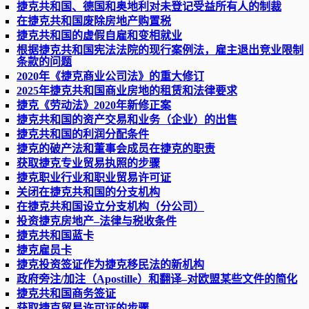
捷克共和国、德国和奥地利对未登记受益所有人的制裁
在捷克共和国废除房地产购置税
捷克共和国的虚假自雇和变相就业
根据捷克共和国宪法法院的现行案例法，雇主退出竞业限制
条款的问题
2020年《捷克商业公司法》的重大修订
2025年捷克共和国商业房地的租赁和法律要求
捷克《劳动法》2020年新修正案
捷克共和国的资产交易和业务（企业）的出售
捷克共和国的利润分配条件
捷克的破产法和董事会成员在捷克的职责
获取捷克专业贸易执照的步骤
捷克职业行业和职业贸易许可证
关闭在捷克共和国的分支机构
在捷克共和国设立分支机构（分公司）
投资捷克房地产–法律与税收条件
捷克共和国蓝卡
捷克雇员卡
捷克投资签证作为捷克移民法的新机构
政府旁注/加注（Apostille）和翻译–对欧盟某些文件的简化
捷克共和国商务签证
获取捷克贸易许可证的步骤