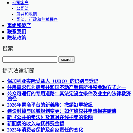
公司客户
公司法
兼并和收购
司法，行政和仲裁程序
重组和破产
联系我们
隐私政策
搜索
捷克法律新聞
保加利亚实际受益人（UBO）的识别与登记
住房需求作为捷克共和国不动产销售所得税免税方式之一
公众可通行的专用道路：其法定设立条件及业主的法律救济
途径
2026年電商平台的新義務：撤銷訂單按鈕
建设封锁与区域规划变更：如何维权并申请损害赔偿
新《公共拍卖法》及其对在线拍卖的影响
新配偶的收入与抚养费金额
2023年消费者保护及商家责任的变化