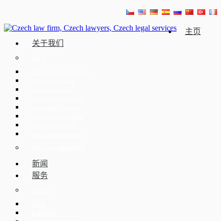
主页
关于我们
合伙人
JUDr. Mojmír Ježek, Ph.D.
Mgr. David Strupek
Mgr. Fabián Černý
Mgr. Petr Běhan, Ph.D.
Mgr. Eliška Čáslavská
Mgr. Roman Macháček
Mgr. Jaroslav Hotař
Mgr. Karolína Ederová
关于ECOVIS捷克共和国
新闻
服务
公司客户
公司法
兼并和收购