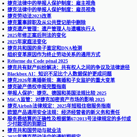
捷克法律中的举报人保护制度：雇主视角
捷克法律中的举报人保护制度：雇员视角
捷克劳动法2023改革
捷克董事辞职及从公共登记册中删除
捷克遗产管理：遗产管理人与遗嘱执行人
2025年修正案后刑法的变化
2025年家庭法变化
捷克共和国的亲子鉴定和DNA检测
组织变革原因作为终止劳动关系的通用方式
Réforme du Code pénal 2025
捷克共有财产纠纷解决：共有权人之间的争议及法律途径
Blackbox AI：知识不足比个人数据保护更成问题
捷克2026年离婚新规：离婚和子女监护的重大变革
捷克破产债权申报完整指南
举报人保护：捷克、德国和英国法规比较 2025
MiCA监管：对捷克加密资产市场的影响 2025
捷克Airbnb法律规定：2025年短租住宿服务指南
欧盟产品通用安全法规：经济经营者的新义务和责任
服务费结算的正确性及根据第67/2013号法律规定的多付或
少付款项的到期日
捷克共和国劳动与就业法
2025年捷克劳动法中的通知期规定