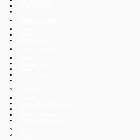
司法，行政和仲裁程序
IT与数字业务、技术咨询
劳动法
集体解雇捷克共和国的雇员
在线数据室
房地产和建筑法
捷克出口的法律支持
支持捷克公司进行跨境交易
重组和破产
银行，金融和资本市场
隐私政策 – GDPR
知识产权和不公平竞争
税
为私人客户提供服务
劳动法咨询
捷克公司、贸易和企业的建立与清算
家规
买卖房地产，保管购买价格
代表司法和行政程序，追回索赔
破产和重组
外籍人士服务