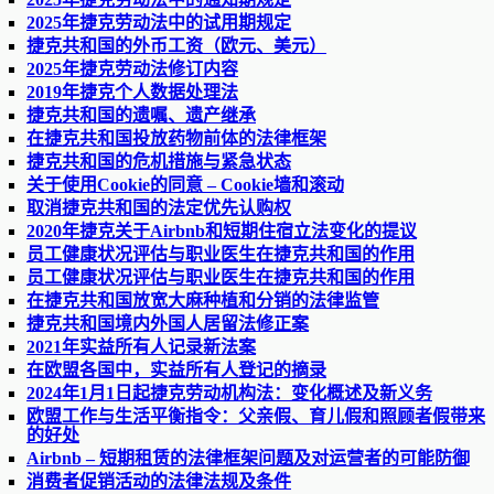
2025年捷克劳动法中的试用期规定
捷克共和国的外币工资（欧元、美元）
2025年捷克劳动法修订内容
2019年捷克个人数据处理法
捷克共和国的遗嘱、遗产继承
在捷克共和国投放药物前体的法律框架
捷克共和国的危机措施与紧急状态
关于使用Cookie的同意 – Cookie墙和滚动
取消捷克共和国的法定优先认购权
2020年捷克关于Airbnb和短期住宿立法变化的提议
员工健康状况评估与职业医生在捷克共和国的作用
员工健康状况评估与职业医生在捷克共和国的作用
在捷克共和国放宽大麻种植和分销的法律监管
捷克共和国境内外国人居留法修正案
2021年实益所有人记录新法案
在欧盟各国中，实益所有人登记的摘录
2024年1月1日起捷克劳动机构法：变化概述及新义务
欧盟工作与生活平衡指令：父亲假、育儿假和照顾者假带来
的好处
Airbnb – 短期租赁的法律框架问题及对运营者的可能防御
消费者促销活动的法律法规及条件