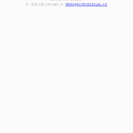
T: +420 226 236 600 | E:
INFO@ECOVISLEGAL.CZ