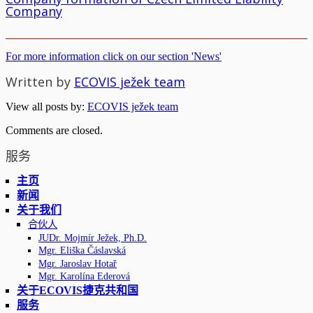
Company
For more information click on our section 'News'
Written by
ECOVIS ježek team
View all posts by:
ECOVIS ježek team
Comments are closed.
服务
主页
新闻
关于我们
合伙人
JUDr. Mojmír Ježek, Ph.D.
Mgr. Eliška Čáslavská
Mgr. Jaroslav Hotař
Mgr. Karolína Ederová
关于ECOVIS捷克共和国
服务