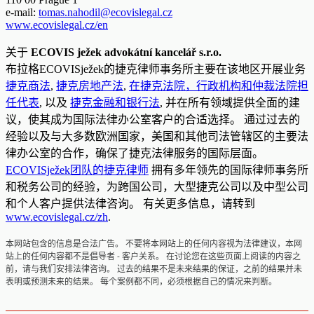
e-mail:
tomas.nahodil@ecovislegal.cz
www.ecovislegal.cz/en
关于
ECOVIS ježek advokátní kancelář s.r.o.
布拉格ECOVISježek的捷克律师事务所主要在该地区开展业务
捷克商法
,
捷克房地产法
,
在捷克法院，行政机构和仲裁法院担
任代表
, 以及
捷克金融和银行法
, 并在所有领域提供全面的建
议，使其成为国际法律办公室客户的合适选择。 通过过去的
经验以及与大多数欧洲国家，美国和其他司法管辖区的主要法
律办公室的合作，确保了捷克法律服务的国际层面。
ECOVISježek团队的捷克律师
拥有多年领先的国际律师事务所
和税务公司的经验，为跨国公司，大型捷克公司以及中型公司
和个人客户提供法律咨询。 有关更多信息，请转到
www.ecovislegal.cz/zh
.
本网站包含的信息是合法广告。 不要将本网站上的任何内容视为法律建议，本网
站上的任何内容都不是倡导者 - 客户关系。 在讨论您在这些页面上阅读的内容之
前，请与我们安排法律咨询。 过去的结果不是未来结果的保证，之前的结果并未
表明或预测未来的结果。 每个案例都不同，必须根据自己的情况来判断。