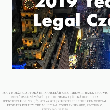
ECOVIS JEŽEK, ADVOKÁTNÍ KANCELÁŘ S.R.O. MOJMÍR JEŽEK | ECOVIS
BETLÉMSKÉ NÁMĚSTÍ 6 | 110 00 PRAHA 1 | ČESKÁ REPUBLIKA
IDENTIFICATION NO. (IČ): 071 44 083 | REGISTERED IN THE COMMERCIAL
REGISTER KEPT BY THE MUNICIPAL COURT IN PRAGUE, SECTION C,
ENTRY NO. 295358