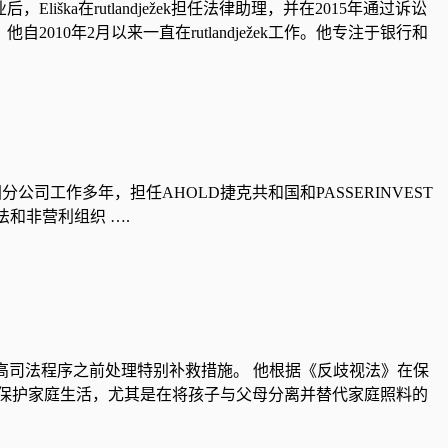
iška在rutlandježek担任法律助理，并在2015年通过诉讼
10年2月以来一直在rutlandježek工作。他专注于银行和
的德国分公司工作多年，担任AHOLD捷克共和国和PASSERINVEST
法和非营利组织 ….
在最高司法程序之前处理特别补救措施。 他根据《反歧视法》在保
保护家庭生活，尤其是在将孩子与父母分离并替代家庭照料的