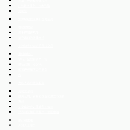
司法，行政和仲裁程序
IT与数字业务、技术咨询
劳动法
集体解雇捷克共和国的雇员
在线数据室
房地产和建筑法
捷克出口的法律支持
支持捷克公司进行跨境交易
重组和破产
银行，金融和资本市场
隐私政策 – GDPR
知识产权和不公平竞争
税
为私人客户提供服务
劳动法咨询
捷克公司、贸易和企业的建立与清算
家规
买卖房地产，保管购买价格
代表司法和行政程序，追回索赔
破产和重组
外籍人士服务