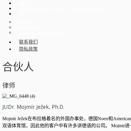
外籍人士专区
捷克共和国政府旁注/加注（Apostille）、超级合法化和验证外国文件
移民
德国服务台
數字化與工業4.0
2025年在捷克共和国开展商业活动
联系我们
隐私政策
合伙人
律师
JUDr. Mojmír Ježek, Ph.D.
Mojmír Ježek在布拉格着名的外国办事处，德国Noerr和Amer
双语体育馆，因此他的客户中有许多讲德语的公司。 Mojm