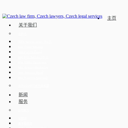
主页
关于我们
合伙人
JUDr. Mojmír Ježek, Ph.D.
Mgr. David Strupek
Mgr. Fabián Černý
Mgr. Petr Běhan, Ph.D.
Mgr. Eliška Čáslavská
Mgr. Roman Macháček
Mgr. Jaroslav Hotař
Mgr. Karolína Ederová
关于ECOVIS捷克共和国
新闻
服务
公司客户
公司法
兼并和收购