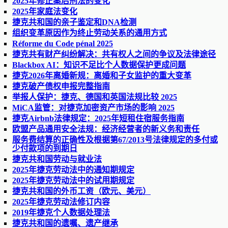
2025年修正案后刑法的变化
2025年家庭法变化
捷克共和国的亲子鉴定和DNA检测
组织变革原因作为终止劳动关系的通用方式
Réforme du Code pénal 2025
捷克共有财产纠纷解决：共有权人之间的争议及法律途径
Blackbox AI：知识不足比个人数据保护更成问题
捷克2026年离婚新规：离婚和子女监护的重大变革
捷克破产债权申报完整指南
举报人保护：捷克、德国和英国法规比较 2025
MiCA监管：对捷克加密资产市场的影响 2025
捷克Airbnb法律规定：2025年短租住宿服务指南
欧盟产品通用安全法规：经济经营者的新义务和责任
服务费结算的正确性及根据第67/2013号法律规定的多付或
少付款项的到期日
捷克共和国劳动与就业法
2025年捷克劳动法中的通知期规定
2025年捷克劳动法中的试用期规定
捷克共和国的外币工资（欧元、美元）
2025年捷克劳动法修订内容
2019年捷克个人数据处理法
捷克共和国的遗嘱、遗产继承