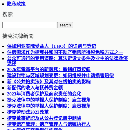
隐私政策
搜索
捷克法律新聞
保加利亚实际受益人（UBO）的识别与登记
住房需求作为捷克共和国不动产销售所得税免税方式之一
公众可通行的专用道路：其法定设立条件及业主的法律救济
途径
2026年電商平台的新義務：撤銷訂單按鈕
建设封锁与区域规划变更：如何维权并申请损害赔偿
新《公共拍卖法》及其对在线拍卖的影响
新配偶的收入与抚养费金额
2023年消费者保护及商家责任的变化
捷克法律中的举报人保护制度：雇主视角
捷克法律中的举报人保护制度：雇员视角
捷克劳动法2023改革
捷克董事辞职及从公共登记册中删除
捷克遗产管理：遗产管理人与遗嘱执行人