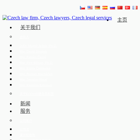
主页
关于我们
合伙人
JUDr. Mojmír Ježek, Ph.D.
Mgr. David Strupek
Mgr. Fabián Černý
Mgr. Petr Běhan, Ph.D.
Mgr. Eliška Čáslavská
Mgr. Roman Macháček
Mgr. Jaroslav Hotař
Mgr. Karolína Ederová
关于ECOVIS捷克共和国
新闻
服务
公司客户
公司法
兼并和收购