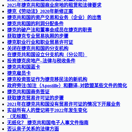
2025年捷克共和国商业房地的租赁和法律要求
捷克《劳动法》2020年新修正案
捷克共和国的资产交易和业务（企业）的出售
捷克共和国的利润分配条件
捷克的破产法和董事会成员在捷克的职责
获取捷克专业贸易执照的步骤
捷克职业行业和职业贸易许可证
关闭在捷克共和国的分支机构
在捷克共和国设立分支机构（分公司）
投资捷克房地产–法律与税收条件
捷克共和国蓝卡
捷克雇员卡
捷克投资签证作为捷克移民法的新机构
政府旁注/加注（Apostille）和翻译–对欧盟某些文件的简化
捷克共和国商务签证
获取捷克贸易许可证的步骤
2021年在捷克共和国没有贸易许可证的情况下开展业务
实益所有人的登记将于2022年发生变化
（无标题）
无纸化？ 捷克共和国电子人事文件指南
否认亲子关系的法律方面