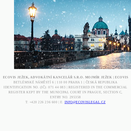
ECOVIS JEŽEK, ADVOKÁTNÍ KANCELÁŘ S.R.O. MOJMÍR JEŽEK | ECOVIS
BETLÉMSKÉ NÁMĚSTÍ 6 | 110 00 PRAHA 1 | ČESKÁ REPUBLIKA
IDENTIFICATION NO. (IČ): 071 44 083 | REGISTERED IN THE COMMERCIAL
REGISTER KEPT BY THE MUNICIPAL COURT IN PRAGUE, SECTION C,
ENTRY NO. 295358
T: +420 226 236 600 | E:
INFO@ECOVISLEGAL.CZ