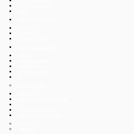
司法，行政和仲裁程序
IT与数字业务、技术咨询
劳动法
集体解雇捷克共和国的雇员
在线数据室
房地产和建筑法
捷克出口的法律支持
支持捷克公司进行跨境交易
重组和破产
银行，金融和资本市场
隐私政策 – GDPR
知识产权和不公平竞争
税
为私人客户提供服务
劳动法咨询
捷克公司、贸易和企业的建立与清算
家规
买卖房地产，保管购买价格
代表司法和行政程序，追回索赔
破产和重组
外籍人士服务