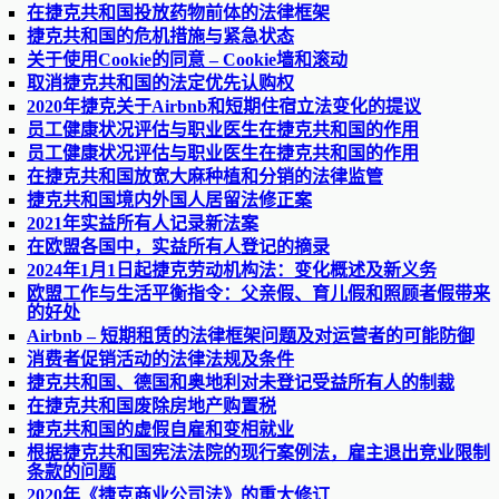
在捷克共和国投放药物前体的法律框架
捷克共和国的危机措施与紧急状态
关于使用Cookie的同意 – Cookie墙和滚动
取消捷克共和国的法定优先认购权
2020年捷克关于Airbnb和短期住宿立法变化的提议
员工健康状况评估与职业医生在捷克共和国的作用
员工健康状况评估与职业医生在捷克共和国的作用
在捷克共和国放宽大麻种植和分销的法律监管
捷克共和国境内外国人居留法修正案
2021年实益所有人记录新法案
在欧盟各国中，实益所有人登记的摘录
2024年1月1日起捷克劳动机构法：变化概述及新义务
欧盟工作与生活平衡指令：父亲假、育儿假和照顾者假带来
的好处
Airbnb – 短期租赁的法律框架问题及对运营者的可能防御
消费者促销活动的法律法规及条件
捷克共和国、德国和奥地利对未登记受益所有人的制裁
在捷克共和国废除房地产购置税
捷克共和国的虚假自雇和变相就业
根据捷克共和国宪法法院的现行案例法，雇主退出竞业限制
条款的问题
2020年《捷克商业公司法》的重大修订