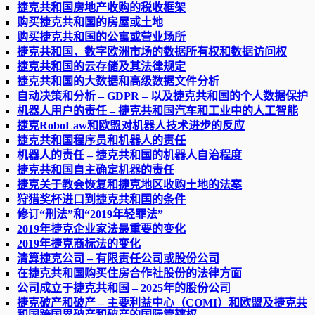
捷克共和国房地产收购的税收框架
购买捷克共和国的房屋或土地
购买捷克共和国的公寓或营业场所
捷克共和国，数字欧洲市场的数据所有权和数据访问权
捷克共和国的云存储及其法律规定
捷克共和国的大数据和高级数据文件分析
自动决策和分析 – GDPR – 以及捷克共和国的个人数据保护
机器人用户的责任 – 捷克共和国汽车和工业中的人工智能
捷克RoboLaw和欧盟对机器人技术进步的反应
捷克共和国程序员和机器人的责任
机器人的责任 – 捷克共和国的机器人自治程度
捷克共和国自主确定机器的责任
捷克关于教会恢复和捷克地区收购土地的法案
狩猎奖杯进口到捷克共和国的条件
修订“刑法”和“2019年轻罪法”
2019年捷克企业家法最重要的变化
2019年捷克商标法的变化
清算捷克公司 – 有限责任公司或股份公司
在捷克共和国购买住房合作社股份的法律方面
公司成立于捷克共和国 – 2025年的股份公司
捷克破产和破产 – 主要利益中心（COMI）和欧盟及捷克共
和国跨国界破产和破产的国际管辖权