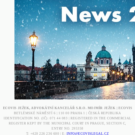
ECOVIS JEŽEK, ADVOKÁTNÍ KANCELÁŘ S.R.O. MOJMÍR JEŽEK | ECOVIS
BETLÉMSKÉ NÁMĚSTÍ 6 | 110 00 PRAHA 1 | ČESKÁ REPUBLIKA
IDENTIFICATION NO. (IČ): 071 44 083 | REGISTERED IN THE COMMERCIAL
REGISTER KEPT BY THE MUNICIPAL COURT IN PRAGUE, SECTION C,
ENTRY NO. 295358
T: +420 226 236 600 | E:
INFO@ECOVISLEGAL.CZ