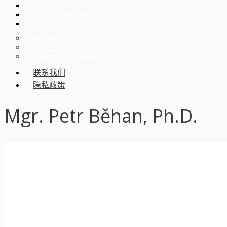
外籍人士专区
捷克共和国政府旁注/加注（Apostille）、超级合法化和验证外国文件
移民
德国服务台
數字化與工業4.0
2025年在捷克共和国开展商业活动
联系我们
隐私政策
Mgr. Petr Běhan, Ph.D.