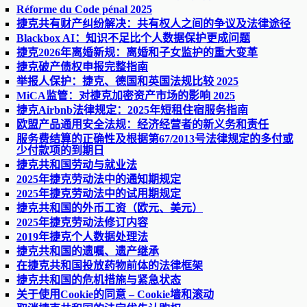
Réforme du Code pénal 2025
捷克共有财产纠纷解决：共有权人之间的争议及法律途径
Blackbox AI：知识不足比个人数据保护更成问题
捷克2026年离婚新规：离婚和子女监护的重大变革
捷克破产债权申报完整指南
举报人保护：捷克、德国和英国法规比较 2025
MiCA监管：对捷克加密资产市场的影响 2025
捷克Airbnb法律规定：2025年短租住宿服务指南
欧盟产品通用安全法规：经济经营者的新义务和责任
服务费结算的正确性及根据第67/2013号法律规定的多付或
少付款项的到期日
捷克共和国劳动与就业法
2025年捷克劳动法中的通知期规定
2025年捷克劳动法中的试用期规定
捷克共和国的外币工资（欧元、美元）
2025年捷克劳动法修订内容
2019年捷克个人数据处理法
捷克共和国的遗嘱、遗产继承
在捷克共和国投放药物前体的法律框架
捷克共和国的危机措施与紧急状态
关于使用Cookie的同意 – Cookie墙和滚动