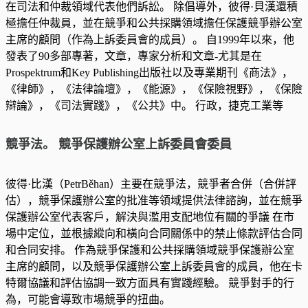
在司法和仲裁領域代表他們訴訟。 除倡導外，彼得·貝漢還積
極擔任仲裁員，並在競爭和公共採購領域擔任保護競爭辦公室
主席的顧問（作為上訴委員會的成員）。 自1999年以來，他
發表了90多部專著，文章，專家分析和文章-尤其是在
Prospektrum和Key Publishing出版社以及專業期刊《商法》，
《律師》，《法律論壇》，《能源》，《保險視野》，《保險
辯論》，《司法實踐》，《公共》中。 行政，捷克工業等
競爭法。 競爭保護辦公室上訴委員會委員
彼得·比漢（PetrBěhan）主要在競爭法，競爭者合併（合併評
估），競爭保護辦公室的批准等領域提供法律諮詢，並在競爭
保護辦公室代表客戶，解決與濫用支配地位有關的爭議 在市
場中定位，並根據縱向和橫向合同關係中的禁止條款評估合同
和合同安排。 作為競爭保護和公共採購領域競爭保護辦公室
主席的顧問，以及競爭保護辦公室上訴委員會的成員，他在卡
特爾協議和評估協調一致方面具有實踐經驗。 競爭對手的行
為，可能會導致市場競爭的扭曲。