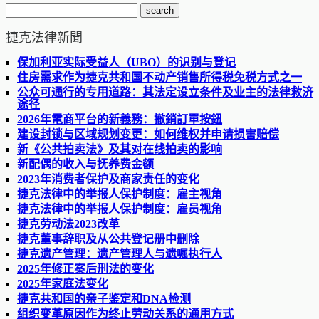
捷克法律新聞
保加利亚实际受益人（UBO）的识别与登记
住房需求作为捷克共和国不动产销售所得税免税方式之一
公众可通行的专用道路：其法定设立条件及业主的法律救济
途径
2026年電商平台的新義務：撤銷訂單按鈕
建设封锁与区域规划变更：如何维权并申请损害赔偿
新《公共拍卖法》及其对在线拍卖的影响
新配偶的收入与抚养费金额
2023年消费者保护及商家责任的变化
捷克法律中的举报人保护制度：雇主视角
捷克法律中的举报人保护制度：雇员视角
捷克劳动法2023改革
捷克董事辞职及从公共登记册中删除
捷克遗产管理：遗产管理人与遗嘱执行人
2025年修正案后刑法的变化
2025年家庭法变化
捷克共和国的亲子鉴定和DNA检测
组织变革原因作为终止劳动关系的通用方式