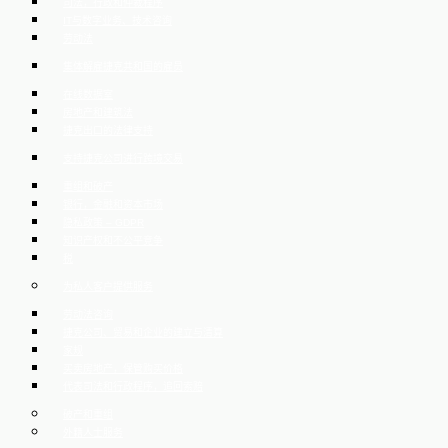
司法，行政和仲裁程序
IT与数字业务、技术咨询
劳动法
集体解雇捷克共和国的雇员
在线数据室
房地产和建筑法
捷克出口的法律支持
支持捷克公司进行跨境交易
重组和破产
银行，金融和资本市场
隐私政策 – GDPR
知识产权和不公平竞争
税
为私人客户提供服务
劳动法咨询
捷克公司、贸易和企业的建立与清算
家规
买卖房地产，保管购买价格
代表司法和行政程序，追回索赔
破产和重组
外籍人士服务