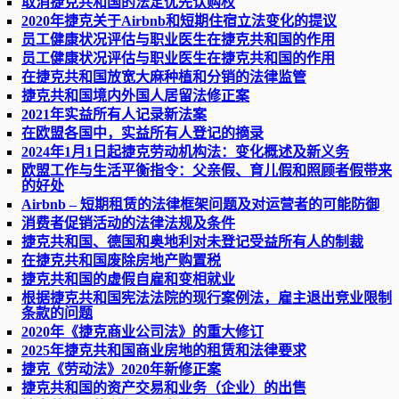
取消捷克共和国的法定优先认购权
2020年捷克关于Airbnb和短期住宿立法变化的提议
员工健康状况评估与职业医生在捷克共和国的作用
员工健康状况评估与职业医生在捷克共和国的作用
在捷克共和国放宽大麻种植和分销的法律监管
捷克共和国境内外国人居留法修正案
2021年实益所有人记录新法案
在欧盟各国中，实益所有人登记的摘录
2024年1月1日起捷克劳动机构法：变化概述及新义务
欧盟工作与生活平衡指令：父亲假、育儿假和照顾者假带来
的好处
Airbnb – 短期租赁的法律框架问题及对运营者的可能防御
消费者促销活动的法律法规及条件
捷克共和国、德国和奥地利对未登记受益所有人的制裁
在捷克共和国废除房地产购置税
捷克共和国的虚假自雇和变相就业
根据捷克共和国宪法法院的现行案例法，雇主退出竞业限制
条款的问题
2020年《捷克商业公司法》的重大修订
2025年捷克共和国商业房地的租赁和法律要求
捷克《劳动法》2020年新修正案
捷克共和国的资产交易和业务（企业）的出售