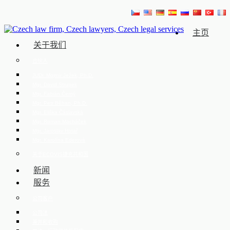
主页
关于我们
合伙人
JUDr. Mojmír Ježek, Ph.D.
Mgr. David Strupek
Mgr. Fabián Černý
Mgr. Petr Běhan, Ph.D.
Mgr. Eliška Čáslavská
Mgr. Roman Macháček
Mgr. Jaroslav Hotař
Mgr. Karolína Ederová
关于ECOVIS捷克共和国
新闻
服务
公司客户
公司法
兼并和收购