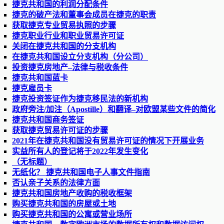
捷克共和国的利润分配条件
捷克的破产法和董事会成员在捷克的职责
获取捷克专业贸易执照的步骤
捷克职业行业和职业贸易许可证
关闭在捷克共和国的分支机构
在捷克共和国设立分支机构（分公司）
投资捷克房地产–法律与税收条件
捷克共和国蓝卡
捷克雇员卡
捷克投资签证作为捷克移民法的新机构
政府旁注/加注（Apostille）和翻译–对欧盟某些文件的简化
捷克共和国商务签证
获取捷克贸易许可证的步骤
2021年在捷克共和国没有贸易许可证的情况下开展业务
实益所有人的登记将于2022年发生变化
（无标题）
无纸化？ 捷克共和国电子人事文件指南
否认亲子关系的法律方面
捷克共和国房地产收购的税收框架
购买捷克共和国的房屋或土地
购买捷克共和国的公寓或营业场所