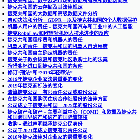
捷克共和国，数字欧洲市场的数据所有权和数据访问权
捷克共和国的云存储及其法律规定
捷克共和国的大数据和高级数据文件分析
自动决策和分析 – GDPR – 以及捷克共和国的个人数据保护
机器人用户的责任 – 捷克共和国汽车和工业中的人工智能
捷克RoboLaw和欧盟对机器人技术进步的反应
捷克共和国程序员和机器人的责任
机器人的责任 – 捷克共和国的机器人自治程度
捷克共和国自主确定机器的责任
捷克关于教会恢复和捷克地区收购土地的法案
狩猎奖杯进口到捷克共和国的条件
修订“刑法”和“2019年轻罪法”
2019年捷克企业家法最重要的变化
2019年捷克商标法的变化
清算捷克公司 – 有限责任公司或股份公司
在捷克共和国购买住房合作社股份的法律方面
公司成立于捷克共和国 – 2025年的股份公司
捷克破产和破产 – 主要利益中心（COMI）和欧盟及捷克共
和国跨国界破产和破产的国际管辖权
收购 – 通过声明继承捷克公民身份
公司于2021年成立捷克有限责任公司
2018年捷克法律对企业家的最重要变化