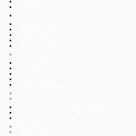
房地产和建筑法
捷克出口的法律支持
支持捷克公司进行跨境交易
重组和破产
银行，金融和资本市场
隐私政策 – GDPR
知识产权和不公平竞争
税
为私人客户提供服务
劳动法咨询
捷克公司、贸易和企业的建立与清算
家规
买卖房地产，保管购买价格
代表司法和行政程序，追回索赔
破产和重组
外籍人士服务
外籍人士专区
捷克共和国政府旁注/加注（Apostille）、超级合法化和验证外国文件
移民
德国服务台
數字化與工業4.0