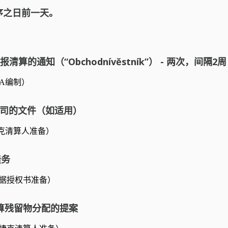
序之日前一天。
算的通知（“Obchodnívěstník”） - 两次，间
oA编制）
公司的文件（如适用）
捷克清算人准备）
债务
根据授权书准备）
关于清算残留物分配的提案