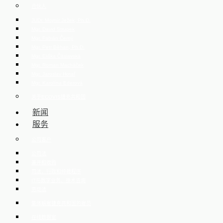
合伙人
JUDr. Mojmír Ježek, Ph.D.
Mgr. David Strupek
Mgr. Fabián Černý
Mgr. Petr Běhan, Ph.D.
Mgr. Eliška Čáslavská
Mgr. Roman Macháček
Mgr. Jaroslav Hotař
Mgr. Karolína Ederová
关于ECOVIS捷克共和国
新闻
服务
公司客户
公司法
兼并和收购
司法，行政和仲裁程序
IT与数字业务、技术咨询
劳动法
集体解雇捷克共和国的雇员
在线数据室