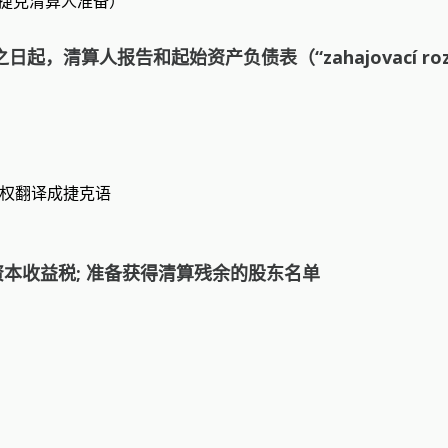
的捷克清算人准备）
ci”）之日起，清算人报告和起始资产负债表（“zahajovací 
授权翻译成捷克语
资本收益税; 准备获得清算残余的股东名单