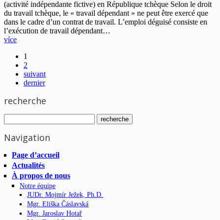
(activité indépendante fictive) en République tchèque Selon le droit
du travail tchèque, le « travail dépendant » ne peut être exercé que
dans le cadre d’un contrat de travail. L’emploi déguisé consiste en
l’exécution de travail dépendant…
více
1
2
suivant
dernier
recherche
Navigation
Page d’accueil
Actualités
À propos de nous
Notre équipe
JUDr. Mojmír Ježek, Ph.D.
Mgr. Eliška Čáslavská
Mgr. Jaroslav Hotař