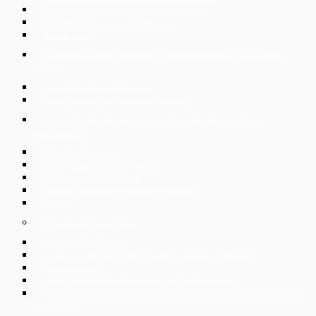
Politique de confidentialité des données – RGPD
IT & digital business, conseil technique
Droit du travail
Licenciement collectif d’employés en République tchèque – licenciements
massifs
Location de centres commerciaux
Soutien juridique des exportations tchèques
Accompagnement des entreprises tchèques dans les transactions
transfrontalières
Data Rooms En Ligne
Droit immobilier et de la construction
Restructuration et insolvabilité
Propriété intellectuelle et concurrence déloyale
Taxes
Services pour Clients Privés
Conseil en droit du travail
Création d’entreprises, métiers et affaires tchèques et liquidation
Droit de la famille
Vente et achat de biens immobiliers, garde du prix d’achat
Représentation dans les procédures judiciaires et administratives, recouvrement
des créances