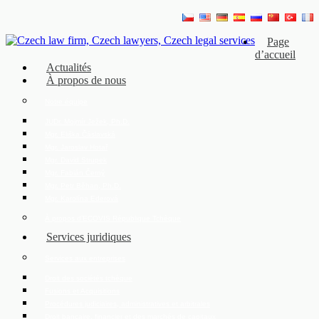
Page
d’accueil
Actualités
À propos de nous
Notre équipe
JUDr. Mojmír Ježek, Ph.D.
Mgr. Eliška Čáslavská
Mgr. Jaroslav Hotař
Mgr. David Strupek
Mgr. Fabián Černý
Mgr. Petr Běhan, Ph.D.
Mgr. Karolína Ederová
À propos d’ECOVIS République Tchèque
Services juridiques
Services aux entreprises
Droit des sociétés tchèque
Fusions et Acquisitions
Procédures judiciaires, administratives et arbitrales
Droit bancaire, financier et des marchés de capitaux