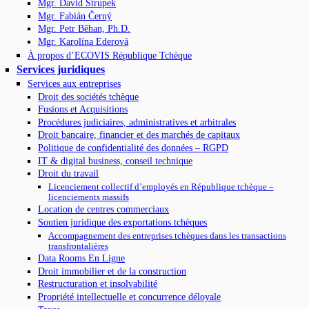
Mgr. David Strupek
Mgr. Fabián Černý
Mgr. Petr Běhan, Ph.D.
Mgr. Karolína Ederová
À propos d’ECOVIS République Tchèque
Services juridiques
Services aux entreprises
Droit des sociétés tchèque
Fusions et Acquisitions
Procédures judiciaires, administratives et arbitrales
Droit bancaire, financier et des marchés de capitaux
Politique de confidentialité des données – RGPD
IT & digital business, conseil technique
Droit du travail
Licenciement collectif d’employés en République tchèque –
licenciements massifs
Location de centres commerciaux
Soutien juridique des exportations tchèques
Accompagnement des entreprises tchèques dans les transactions
transfrontalières
Data Rooms En Ligne
Droit immobilier et de la construction
Restructuration et insolvabilité
Propriété intellectuelle et concurrence déloyale