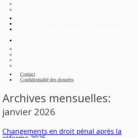
Insolvabilité et Réorganisation
Services pour les expatriés
Divorce en République Tchèque et conditions de son obtention
Coin des expatriés
Apostille, super-légalisation et vérification des documents étrangers en
République Tchèque
Immigration
Faire des affaires en République Tchèque en 2025
German Desk
Digitalization and Industrie 4.0
Conseil Juridique Tchèque En Ligne
Contact
Confidentialité des données
Archives mensuelles:
janvier 2026
Changements en droit pénal après la
réforme 2025