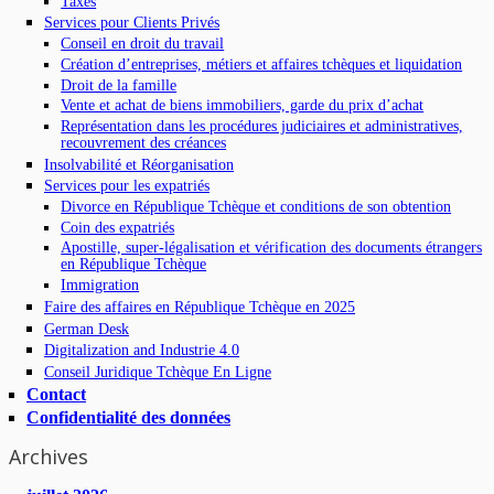
Taxes
Services pour Clients Privés
Conseil en droit du travail
Création d’entreprises, métiers et affaires tchèques et liquidation
Droit de la famille
Vente et achat de biens immobiliers, garde du prix d’achat
Représentation dans les procédures judiciaires et administratives,
recouvrement des créances
Insolvabilité et Réorganisation
Services pour les expatriés
Divorce en République Tchèque et conditions de son obtention
Coin des expatriés
Apostille, super-légalisation et vérification des documents étrangers
en République Tchèque
Immigration
Faire des affaires en République Tchèque en 2025
German Desk
Digitalization and Industrie 4.0
Conseil Juridique Tchèque En Ligne
Contact
Confidentialité des données
Archives