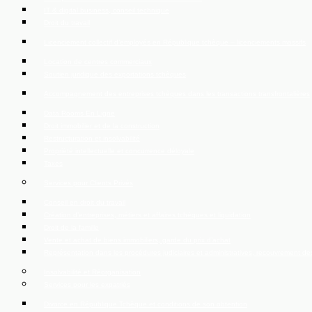
IT & digital business, conseil technique
Droit du travail
Licenciement collectif d’employés en République tchèque – licenciements massifs
Location de centres commerciaux
Soutien juridique des exportations tchèques
Accompagnement des entreprises tchèques dans les transactions transfrontalières
Data Rooms En Ligne
Droit immobilier et de la construction
Restructuration et insolvabilité
Propriété intellectuelle et concurrence déloyale
Taxes
Services pour Clients Privés
Conseil en droit du travail
Création d’entreprises, métiers et affaires tchèques et liquidation
Droit de la famille
Vente et achat de biens immobiliers, garde du prix d’achat
Représentation dans les procédures judiciaires et administratives, recouvrement d
Insolvabilité et Réorganisation
Services pour les expatriés
Divorce en République Tchèque et conditions de son obtention