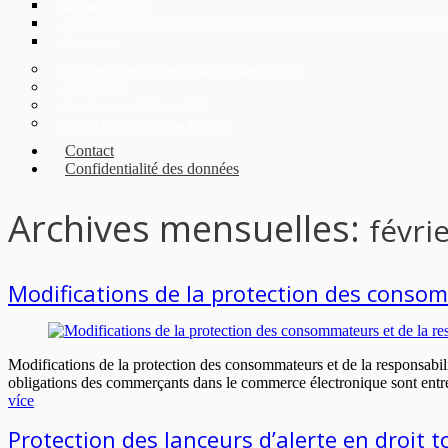
Coin des expatriés
Apostille, super-légalisation et vérification des documents étrangers en Républiqu
Immigration
Faire des affaires en République Tchèque en 2025
German Desk
Digitalization and Industrie 4.0
Conseil Juridique Tchèque En Ligne
Contact
Confidentialité des données
Archives mensuelles:
févri
Modifications de la protection des conso
Modifications de la protection des consommateurs et de la responsabil
obligations des commerçants dans le commerce électronique sont entrée
více
Protection des lanceurs d’alerte en droit 