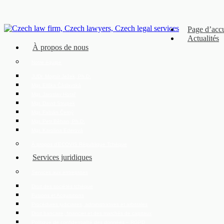
Page d’accu
Actualités
À propos de nous
Notre équipe
JUDr. Mojmír Ježek, Ph.D.
Mgr. Eliška Čáslavská
Mgr. Jaroslav Hotař
Mgr. David Strupek
Mgr. Fabián Černý
Mgr. Petr Běhan, Ph.D.
Mgr. Karolína Ederová
À propos d’ECOVIS République Tchèque
Services juridiques
Services aux entreprises
Droit des sociétés tchèque
Fusions et Acquisitions
Procédures judiciaires, administratives et arbitrales
Droit bancaire, financier et des marchés de capitaux
Politique de confidentialité des données – RGPD