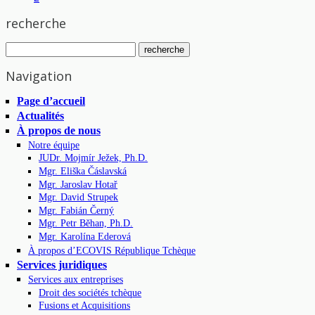
recherche
Navigation
Page d’accueil
Actualités
À propos de nous
Notre équipe
JUDr. Mojmír Ježek, Ph.D.
Mgr. Eliška Čáslavská
Mgr. Jaroslav Hotař
Mgr. David Strupek
Mgr. Fabián Černý
Mgr. Petr Běhan, Ph.D.
Mgr. Karolína Ederová
À propos d’ECOVIS République Tchèque
Services juridiques
Services aux entreprises
Droit des sociétés tchèque
Fusions et Acquisitions