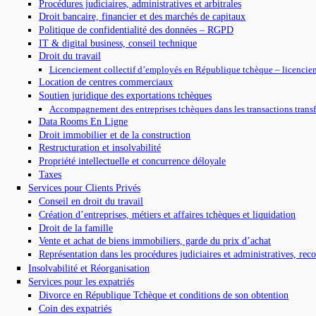
Procédures judiciaires, administratives et arbitrales
Droit bancaire, financier et des marchés de capitaux
Politique de confidentialité des données – RGPD
IT & digital business, conseil technique
Droit du travail
Licenciement collectif d’employés en République tchèque – licencie
Location de centres commerciaux
Soutien juridique des exportations tchèques
Accompagnement des entreprises tchèques dans les transactions transf
Data Rooms En Ligne
Droit immobilier et de la construction
Restructuration et insolvabilité
Propriété intellectuelle et concurrence déloyale
Taxes
Services pour Clients Privés
Conseil en droit du travail
Création d’entreprises, métiers et affaires tchèques et liquidation
Droit de la famille
Vente et achat de biens immobiliers, garde du prix d’achat
Représentation dans les procédures judiciaires et administratives, re
Insolvabilité et Réorganisation
Services pour les expatriés
Divorce en République Tchèque et conditions de son obtention
Coin des expatriés