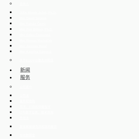
合伙人
JUDr. Mojmír Ježek, Ph.D.
Mgr. David Strupek
Mgr. Fabián Černý
Mgr. Petr Běhan, Ph.D.
Mgr. Eliška Čáslavská
Mgr. Roman Macháček
Mgr. Jaroslav Hotař
Mgr. Karolína Ederová
关于ECOVIS捷克共和国
新闻
服务
公司客户
公司法
兼并和收购
司法，行政和仲裁程序
IT与数字业务、技术咨询
劳动法
集体解雇捷克共和国的雇员
在线数据室