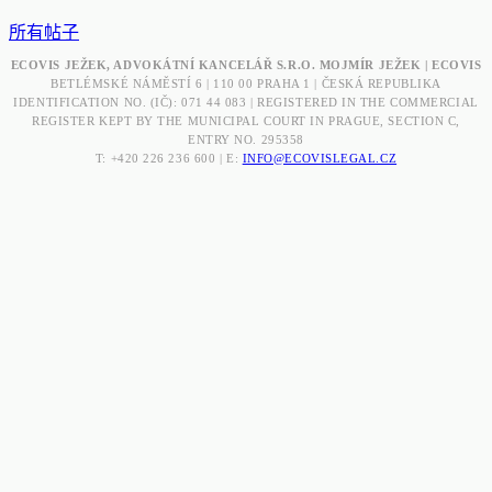
所有帖子
ECOVIS JEŽEK, ADVOKÁTNÍ KANCELÁŘ S.R.O. MOJMÍR JEŽEK | ECOVIS
BETLÉMSKÉ NÁMĚSTÍ 6 | 110 00 PRAHA 1 | ČESKÁ REPUBLIKA
IDENTIFICATION NO. (IČ): 071 44 083 | REGISTERED IN THE COMMERCIAL
REGISTER KEPT BY THE MUNICIPAL COURT IN PRAGUE, SECTION C,
ENTRY NO. 295358
T: +420 226 236 600 | E:
INFO@ECOVISLEGAL.CZ