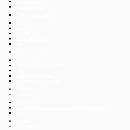
房地产和建筑法
捷克出口的法律支持
支持捷克公司进行跨境交易
重组和破产
银行，金融和资本市场
隐私政策 – GDPR
知识产权和不公平竞争
税
为私人客户提供服务
劳动法咨询
捷克公司、贸易和企业的建立与清算
家规
买卖房地产，保管购买价格
代表司法和行政程序，追回索赔
破产和重组
外籍人士服务
外籍人士专区
捷克共和国政府旁注/加注（Apostille）、超级合法化和验证外国文件
移民
德国服务台
數字化與工業4.0