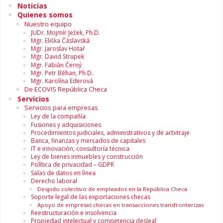
Noticias
Quienes somos
Nuestro equipo
JUDr. Mojmír Ježek, Ph.D.
Mgr. Eliška Čáslavská
Mgr. Jaroslav Hotař
Mgr. David Strupek
Mgr. Fabián Černý
Mgr. Petr Běhan, Ph.D.
Mgr. Karolína Ederová
De ECOVIS República Checa
Servicios
Servicios para empresas
Ley de la compañía
Fusiones y adquisiciones
Procedimientos judiciales, administrativos y de arbitraje
Banca, finanzas y mercados de capitales
IT e innovación, consultoría técnica
Ley de bienes inmuebles y construcción
Política de privacidad – GDPR
Salas de datos en línea
Derecho laboral
Despido colectivo de empleados en la República Checa
Soporte legal de las exportaciones checas
Apoyo de empresas checas en transacciones transfronterizas
Reestructuración e insolvencia
Propiedad intelectual y competencia desleal