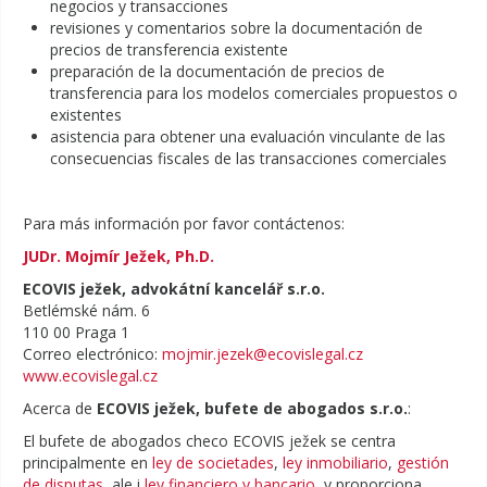
negocios y transacciones
revisiones y comentarios sobre la documentación de
precios de transferencia existente
preparación de la documentación de precios de
transferencia para los modelos comerciales propuestos o
existentes
asistencia para obtener una evaluación vinculante de las
consecuencias fiscales de las transacciones comerciales
Para más información por favor contáctenos:
JUDr. Mojmír Ježek, Ph.D.
ECOVIS ježek, advokátní kancelář s.r.o.
Betlémské nám. 6
110 00 Praga 1
Correo electrónico:
mojmir.jezek@ecovislegal.cz
www.ecovislegal.cz
Acerca de
ECOVIS ježek, bufete de abogados s.r.o.
:
El bufete de abogados checo ECOVIS ježek se centra
principalmente en
ley de societades
,
ley inmobiliario
,
gestión
de disputas
, ale i
ley financiero y bancario
, y proporciona