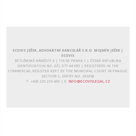
ECOVIS JEŽEK, ADVOKÁTNÍ KANCELÁŘ S.R.O. MOJMÍR JEŽEK |
ECOVIS
BETLÉMSKÉ NÁMĚSTÍ 6 | 110 00 PRAHA 1 | ČESKÁ REPUBLIKA
IDENTIFICATION NO. (IČ): 071 44 083 | REGISTERED IN THE
COMMERCIAL REGISTER KEPT BY THE MUNICIPAL COURT IN PRAGUE,
SECTION C, ENTRY NO. 295358
T: +420 226 236 600 | E:
INFO@ECOVISLEGAL.CZ