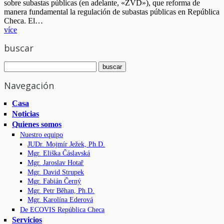
sobre subastas públicas (en adelante, «ZVD»), que reforma de
manera fundamental la regulación de subastas públicas en República
Checa. El…
více
buscar
Navegación
Casa
Noticias
Quienes somos
Nuestro equipo
JUDr. Mojmír Ježek, Ph.D.
Mgr. Eliška Čáslavská
Mgr. Jaroslav Hotař
Mgr. David Strupek
Mgr. Fabián Černý
Mgr. Petr Běhan, Ph.D.
Mgr. Karolína Ederová
De ECOVIS República Checa
Servicios