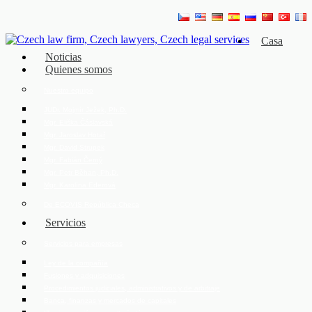
Casa
Noticias
Quienes somos
Nuestro equipo
JUDr. Mojmír Ježek, Ph.D.
Mgr. Eliška Čáslavská
Mgr. Jaroslav Hotař
Mgr. David Strupek
Mgr. Fabián Černý
Mgr. Petr Běhan, Ph.D.
Mgr. Karolína Ederová
De ECOVIS República Checa
Servicios
Servicios para empresas
Ley de la compañía
Fusiones y adquisiciones
Procedimientos judiciales, administrativos y de arbitraje
Banca, finanzas y mercados de capitales