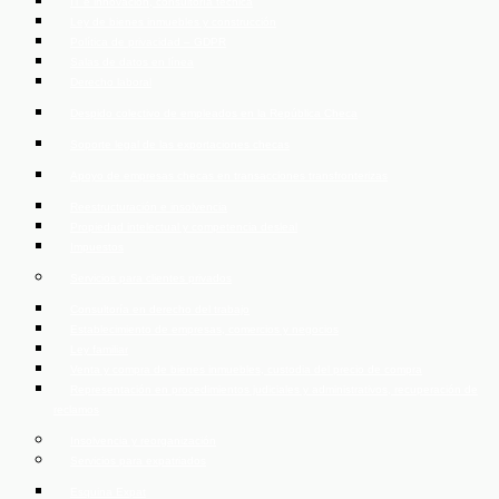
IT e innovación, consultoría técnica
Ley de bienes inmuebles y construcción
Política de privacidad – GDPR
Salas de datos en línea
Derecho laboral
Despido colectivo de empleados en la República Checa
Soporte legal de las exportaciones checas
Apoyo de empresas checas en transacciones transfronterizas
Reestructuración e insolvencia
Propiedad intelectual y competencia desleal
Impuestos
Servicios para clientes privados
Consultoría en derecho del trabajo
Establecimiento de empresas, comercios y negocios
Ley familiar
Venta y compra de bienes inmuebles, custodia del precio de compra
Representación en procedimientos judiciales y administrativos, recuperación de
reclamos
Insolvencia y reorganización
Servicios para expatriados
Esquina Expat