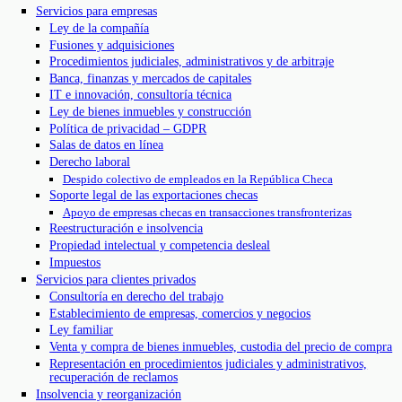
Servicios para empresas
Ley de la compañía
Fusiones y adquisiciones
Procedimientos judiciales, administrativos y de arbitraje
Banca, finanzas y mercados de capitales
IT e innovación, consultoría técnica
Ley de bienes inmuebles y construcción
Política de privacidad – GDPR
Salas de datos en línea
Derecho laboral
Despido colectivo de empleados en la República Checa
Soporte legal de las exportaciones checas
Apoyo de empresas checas en transacciones transfronterizas
Reestructuración e insolvencia
Propiedad intelectual y competencia desleal
Impuestos
Servicios para clientes privados
Consultoría en derecho del trabajo
Establecimiento de empresas, comercios y negocios
Ley familiar
Venta y compra de bienes inmuebles, custodia del precio de compra
Representación en procedimientos judiciales y administrativos,
recuperación de reclamos
Insolvencia y reorganización