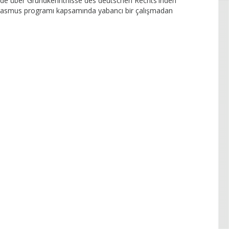
rpäde über Grundkenntnisse des deutschen Rechts'inden
P Erasmus programı kapsamında yabancı bir çalışmadan