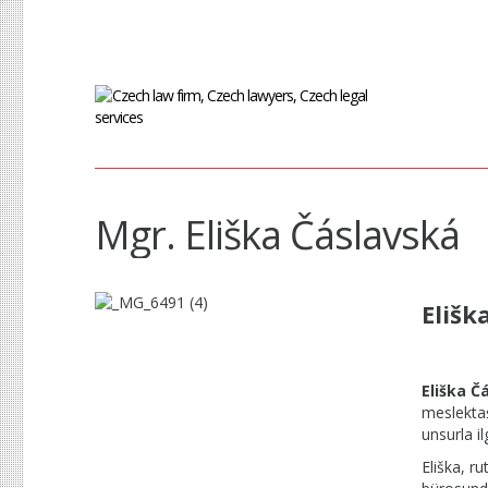
Mgr. Eliška Čáslavská
Elišk
Eliška Č
meslektaşl
unsurla il
Eliška, ru