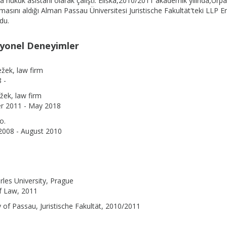
 hukuk asistanı olarak çalıştı. Eliška,2010/2011 akademik yılında,U
masını aldığı Alman Passau Üniversitesi Juristische Fakultät'teki LL
du.
yonel Deneyimler
žek, law firm
 -
ežek, law firm
 2011 - May 2018
o.
2008 - August 2010
rles University, Prague
f Law, 2011
y of Passau, Juristische Fakultät, 2010/2011