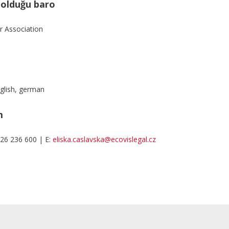
ı olduğu baro
r Association
glish, german
m
226 236 600 | E:
eliska.caslavska@ecovislegal.cz