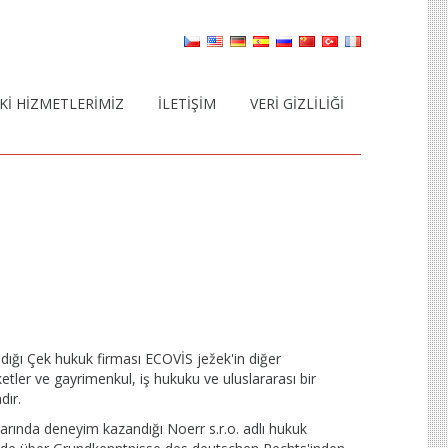
KI HIZMETLERIMIZ
İLETIŞIM
VERI GIZLILIĞI
ıldığı Çek hukuk firması ECOVİS ježek'in diğer
rketler ve gayrimenkul, iş hukuku ve uluslararası bir
dır.
anlarında deneyim kazandığı Noerr s.r.o. adlı hukuk