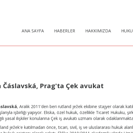
ANA SAYFA
HABERLER
HAKKIMIZDA
HUKU
a Čáslavská, Prag'ta Çek avukat
áslavská
, Aralık 2011'den beri rutland ježek ekibine stajyer olarak kat
arıyla işbirliği yapıyor. Eliska, özel hukuk, özellikle Ticaret Hukuku, şi
gili yasal ilişkiler konularına Çek iş avukatı uzmanı olarak odaklanmakta
tland ježek'e katılmadan önce, ticari, sivil, iş ve uluslararası hukuk al