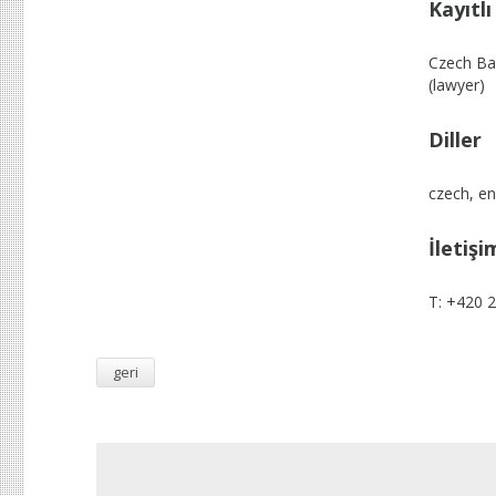
Kayıtl
Czech Ba
(lawyer)
Diller
czech, en
İletişi
T: +420 
geri