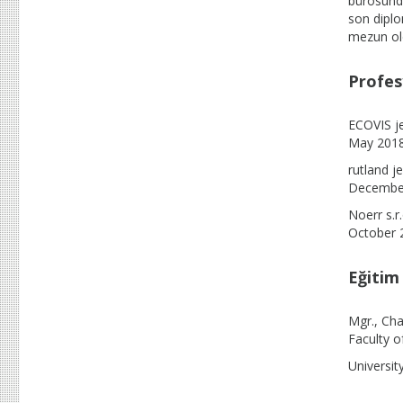
bürosunda
son diplo
mezun ol
Profes
ECOVIS je
May 2018
rutland j
December
Noerr s.r.
October 
Eğitim
Mgr., Cha
Faculty o
Universit