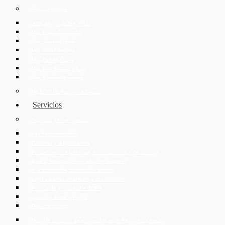
Nuestro equipo
JUDr. Mojmír Ježek, Ph.D.
Mgr. Eliška Čáslavská
Mgr. Jaroslav Hotař
Mgr. David Strupek
Mgr. Fabián Černý
Mgr. Petr Běhan, Ph.D.
Mgr. Karolína Ederová
De ECOVIS República Checa
Servicios
Servicios para empresas
Ley de la compañía
Fusiones y adquisiciones
Procedimientos judiciales, administrativos y de arbitraje
Banca, finanzas y mercados de capitales
IT e innovación, consultoría técnica
Ley de bienes inmuebles y construcción
Política de privacidad – GDPR
Salas de datos en línea
Derecho laboral
Despido colectivo de empleados en la República Checa