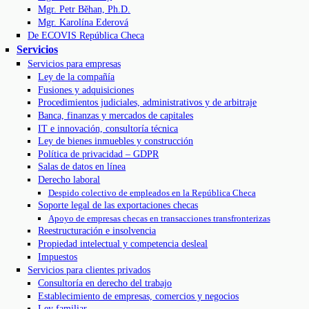
Mgr. Petr Běhan, Ph.D.
Mgr. Karolína Ederová
De ECOVIS República Checa
Servicios
Servicios para empresas
Ley de la compañía
Fusiones y adquisiciones
Procedimientos judiciales, administrativos y de arbitraje
Banca, finanzas y mercados de capitales
IT e innovación, consultoría técnica
Ley de bienes inmuebles y construcción
Política de privacidad – GDPR
Salas de datos en línea
Derecho laboral
Despido colectivo de empleados en la República Checa
Soporte legal de las exportaciones checas
Apoyo de empresas checas en transacciones transfronterizas
Reestructuración e insolvencia
Propiedad intelectual y competencia desleal
Impuestos
Servicios para clientes privados
Consultoría en derecho del trabajo
Establecimiento de empresas, comercios y negocios
Ley familiar