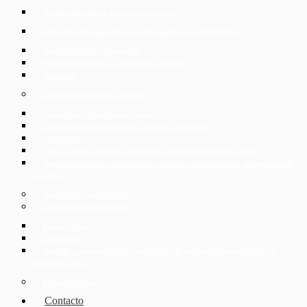
Soporte legal de las exportaciones checas
Apoyo de empresas checas en transacciones transfronterizas
Reestructuración e insolvencia
Propiedad intelectual y competencia desleal
Impuestos
Servicios para clientes privados
Consultoría en derecho del trabajo
Establecimiento de empresas, comercios y negocios
Ley familiar
Venta y compra de bienes inmuebles, custodia del precio de compra
Representación en procedimientos judiciales y administrativos, recuperación de
reclamos
Insolvencia y reorganización
Servicios para expatriados
Esquina Expat
Inmigración
Apostilla, superlegalización y verificación de documentos extranjeros en la
República Checa
Escritorio alemán
Contacto