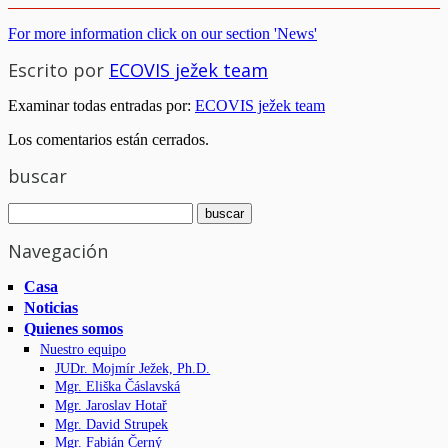
For more information click on our section 'News'
Escrito por
ECOVIS ježek team
Examinar todas entradas por:
ECOVIS ježek team
Los comentarios están cerrados.
buscar
Navegación
Casa
Noticias
Quienes somos
Nuestro equipo
JUDr. Mojmír Ježek, Ph.D.
Mgr. Eliška Čáslavská
Mgr. Jaroslav Hotař
Mgr. David Strupek
Mgr. Fabián Černý