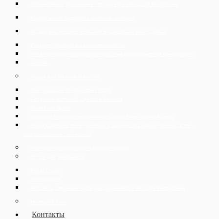
Коллективное увольнение сотрудников в Чешской Республике
Юридическая поддержка чешского экспорта
Поддержка чешских компаний в трансграничных сделках
Реструктуризация и несостоятельность
Интеллектуальная собственность и недобросовестная конкуренция
налоги
Услуги для частных клиентов
Консультации по трудовому праву
Создание компаний, сделок и бизнеса
Семейное право
Продажа и покупка недвижимости, хранение покупной цены
Представительство в судебном и административном производстве,
восстановление требований
Неплатежеспособность и реорганизация
Услуги для эмигрантов
Expat Corner
иммиграция
Апостиль, сверчка и проверка документов в Чешской Республике
Немецкий стол
Контакты