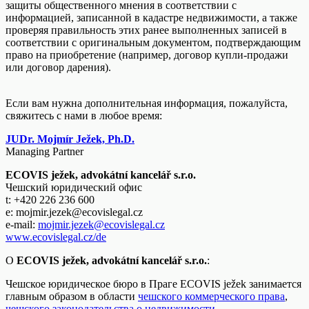
защиты общественного мнения в соответствии с
информацией, записанной в кадастре недвижимости, а также
проверяя правильность этих ранее выполненных записей в
соответствии с оригинальным документом, подтверждающим
право на приобретение (например, договор купли-продажи
или договор дарения).
Если вам нужна дополнительная информация, пожалуйста,
свяжитесь с нами в любое время:
JUDr. Mojmír Ježek, Ph.D.
Managing Partner
ECOVIS ježek, advokátní kancelář s.r.o.
Чешский юридический офис
t: +420 226 236 600
e: mojmir.jezek@ecovislegal.cz
e-mail:
mojmir.jezek@ecovislegal.cz
www.ecovislegal.cz/de
O
ECOVIS ježek, advokátní kancelář s.r.o.
:
Чешское юридическое бюро в Праге ECOVIS ježek занимается
главным образом в области
чешского коммерческого права
,
чешского законодательства о недвижимости
,