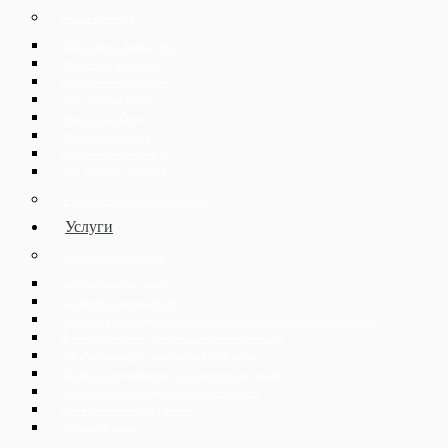
Наша команда
JUDr. Mojmír Ježek, Ph.D.
Mgr. Eliška Čáslavská
Mgr. Roman Macháček
Mgr. Jaroslav Hotař
Mgr. Fabián Černý
Mgr. David Strupek
Mgr. Petr Běhan, Ph.D.
Mgr. Karolína Ederová
ECOVIS Чешская Республика
Услуги
Услуги предприятиям
корпоративное право
Слияние и поглощение
Судебное, административное и арбитражное разбирательство
Банковское дело, финансы и рынки капитала
ИТ и инновации, технический консалтинг
Право на недвижимое и строительное право
Политика конфиденциальности – GDPR
Интернет-комнаты данных
Трудовой кодекс