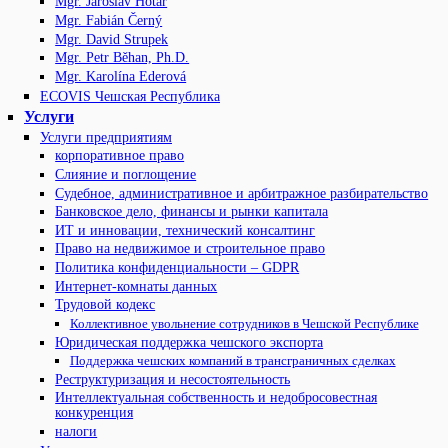
Mgr. Jaroslav Hotař
Mgr. Fabián Černý
Mgr. David Strupek
Mgr. Petr Běhan, Ph.D.
Mgr. Karolína Ederová
ECOVIS Чешская Республика
Услуги
Услуги предприятиям
корпоративное право
Слияние и поглощение
Судебное, административное и арбитражное разбирательство
Банковское дело, финансы и рынки капитала
ИТ и инновации, технический консалтинг
Право на недвижимое и строительное право
Политика конфиденциальности – GDPR
Интернет-комнаты данных
Трудовой кодекс
Коллективное увольнение сотрудников в Чешской Республике
Юридическая поддержка чешского экспорта
Поддержка чешских компаний в трансграничных сделках
Реструктуризация и несостоятельность
Интеллектуальная собственность и недобросовестная
конкуренция
налоги